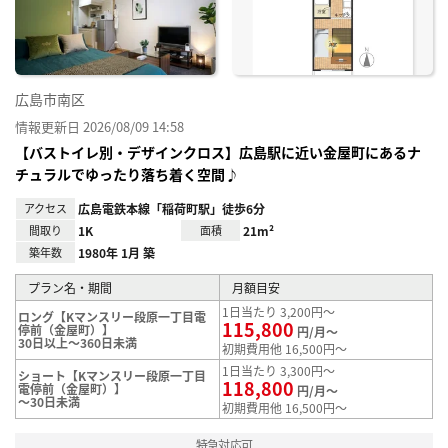
録
広島市南区
情報更新日 2026/08/09 14:58
【バストイレ別・デザインクロス】広島駅に近い金屋町にあるナ
チュラルでゆったり落ち着く空間♪
アクセス
広島電鉄本線「稲荷町駅」徒歩6分
間取り
1K
面積
21m²
築年数
1980年 1月 築
プラン名・期間
月額目安
1日当たり 3,200円～
ロング【Kマンスリー段原一丁目電
115,800
停前（金屋町）】
円/月～
30日以上～360日未満
初期費用他 16,500円～
1日当たり 3,300円～
ショート【Kマンスリー段原一丁目
118,800
電停前（金屋町）】
円/月～
～30日未満
初期費用他 16,500円～
特急対応可