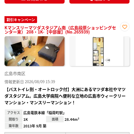
割引キャンペーン
Kマンスリーマツダスタジアム南（広島段原ショッピングセ
ンター東） 208・1K-【中部屋】(No.265939)
お気
に入
り登
録
広島市南区
情報更新日 2026/08/09 15:39
【バストイレ別・オートロック付】大洲にあるマツダ本社やマツ
ダスタジアム。広島大学病院へ便利な立地の広島市ウィークリー
マンション・マンスリーマンション！
アクセス
広島電鉄本線「稲荷町駅」
間取り
1K
面積
28.44m²
築年数
2013年 9月 築