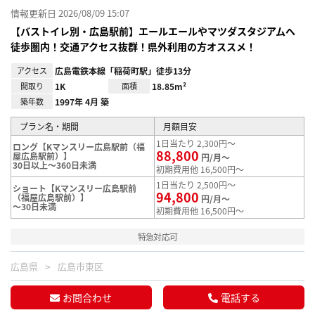
情報更新日 2026/08/09 15:07
【バストイレ別・広島駅前】エールエールやマツダスタジアムへ
徒歩圏内！交通アクセス抜群！県外利用の方オススメ！
アクセス
広島電鉄本線「稲荷町駅」徒歩13分
間取り
1K
面積
18.85m²
築年数
1997年 4月 築
プラン名・期間
月額目安
1日当たり 2,300円～
ロング【Kマンスリー広島駅前（福
88,800
屋広島駅前）】
円/月～
30日以上～360日未満
初期費用他 16,500円～
1日当たり 2,500円～
ショート【Kマンスリー広島駅前
94,800
（福屋広島駅前）】
円/月～
～30日未満
初期費用他 16,500円～
特急対応可
広島県
広島市東区
お問合わせ
電話する