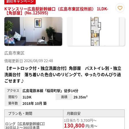
割引キャンペーン
Kマンスリー広島駅新幹線口（広島市東区役所前） 1LDK-
【角部屋】(No.125095)
お気
に入
り登
録
広島市東区
情報更新日 2026/08/09 22:48
【オートロック付・独立洗面台付】角部屋 バストイレ別・独立
洗面台付 落ち着いた色合いのリビングで、ゆったりのんびり過
ごせます♪
アクセス
広島電鉄本線「稲荷町駅」徒歩14分
間取り
1LDK
面積
29.35m²
築年数
2018年 10月 築
プラン名・期間
月額目安
1日当たり 3,700円～
ロング【広島駅新幹線口】
130,800
円/月～
30日以上～360日未満