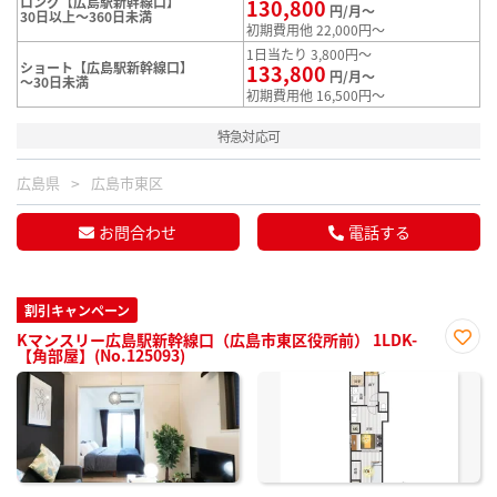
ロング【広島駅新幹線口】
130,800
円/月～
30日以上～360日未満
初期費用他 22,000円～
1日当たり 3,800円～
ショート【広島駅新幹線口】
133,800
円/月～
～30日未満
初期費用他 16,500円～
特急対応可
広島県
広島市東区
お問合わせ
電話する
割引キャンペーン
Kマンスリー広島駅新幹線口（広島市東区役所前） 1LDK-
【角部屋】(No.125093)
お気
に入
り登
録