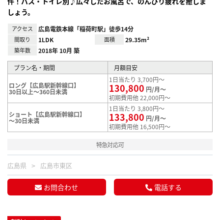
件！バス・トイレ別♪広々したお風呂で、のんびり疲れを癒しま
しょう。
アクセス
広島電鉄本線「稲荷町駅」徒歩14分
間取り
1LDK
面積
29.35m²
築年数
2018年 10月 築
プラン名・期間
月額目安
1日当たり 3,700円～
ロング【広島駅新幹線口】
130,800
円/月～
30日以上～360日未満
初期費用他 22,000円～
1日当たり 3,800円～
ショート【広島駅新幹線口】
133,800
円/月～
～30日未満
初期費用他 16,500円～
特急対応可
広島県
広島市東区
お問合わせ
電話する