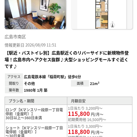
に入
り登
録
広島市南区
情報更新日 2026/08/09 11:51
【駅近・バストイレ別】広島駅近くのリバーサイドに新規物件登
場！広島市内へアクセス抜群♪大型ショッピングモールすぐ近く
です♪
アクセス
広島電鉄本線「稲荷町駅」徒歩6分
間取り
その他
面積
21m²
築年数
1980年 1月 築
プラン名・期間
月額目安
1日当たり 3,200円～
ロング【Kマンスリー段原一丁目電
115,800
停前（金屋町）】
円/月～
30日以上～360日未満
初期費用他 16,500円～
1日当たり 3,300円～
ショート【Kマンスリー段原一丁目
118,800
電停前（金屋町）】
円/月～
～30日未満