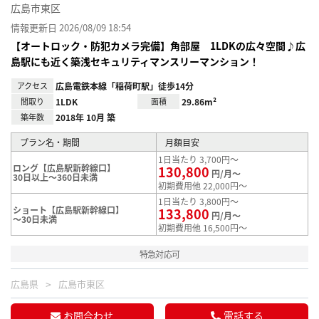
広島市東区
情報更新日 2026/08/09 18:54
【オートロック・防犯カメラ完備】角部屋 1LDKの広々空間♪広
島駅にも近く築浅セキュリティマンスリーマンション！
アクセス
広島電鉄本線「稲荷町駅」徒歩14分
間取り
1LDK
面積
29.86m²
築年数
2018年 10月 築
プラン名・期間
月額目安
1日当たり 3,700円～
ロング【広島駅新幹線口】
130,800
円/月～
30日以上～360日未満
初期費用他 22,000円～
1日当たり 3,800円～
ショート【広島駅新幹線口】
133,800
円/月～
～30日未満
初期費用他 16,500円～
特急対応可
広島県
広島市東区
お問合わせ
電話する