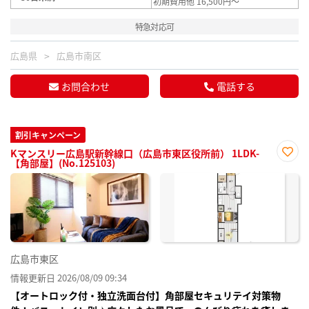
初期費用他 16,500円～
特急対応可
広島県
広島市南区
お問合わせ
電話する
割引キャンペーン
Kマンスリー広島駅新幹線口（広島市東区役所前） 1LDK-
【角部屋】(No.125103)
お気
に入
り登
録
広島市東区
情報更新日 2026/08/09 09:34
【オートロック付・独立洗面台付】角部屋セキュリテイ対策物