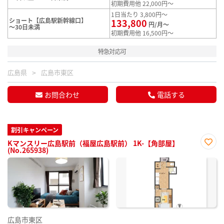
初期費用他 22,000円～
1日当たり 3,800円～
ショート【広島駅新幹線口】
133,800
円/月～
～30日未満
初期費用他 16,500円～
特急対応可
広島県
広島市東区
お問合わせ
電話する
割引キャンペーン
Kマンスリー広島駅前（福屋広島駅前） 1K-【角部屋】
(No.265938)
お気
に入
り登
録
広島市東区