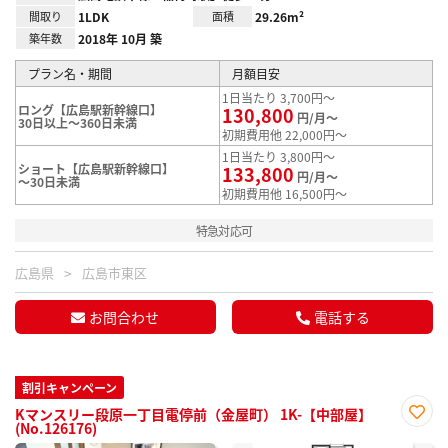
間取り
1LDK
面積
29.26m²
築年数
2018年 10月 築
プラン名・期間
月額目安
1日当たり 3,700円～
ロング【広島駅新幹線口】
130,800
円/月～
30日以上～360日未満
初期費用他 22,000円～
1日当たり 3,800円～
ショート【広島駅新幹線口】
133,800
円/月～
～30日未満
初期費用他 16,500円～
特急対応可
広島県
広島市東区
お問合わせ
電話する
割引キャンペーン
Kマンスリー段原一丁目電停前（金屋町） 1K-【中部屋】
(No.126176)
お気