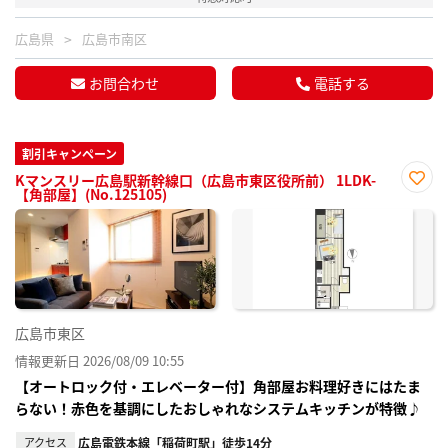
広島県
広島市南区
お問合わせ
電話する
割引キャンペーン
Kマンスリー広島駅新幹線口（広島市東区役所前） 1LDK-
【角部屋】(No.125105)
お気
に入
り登
録
広島市東区
情報更新日 2026/08/09 10:55
【オートロック付・エレベーター付】角部屋お料理好きにはたま
らない！赤色を基調にしたおしゃれなシステムキッチンが特徴♪
アクセス
広島電鉄本線「稲荷町駅」徒歩14分