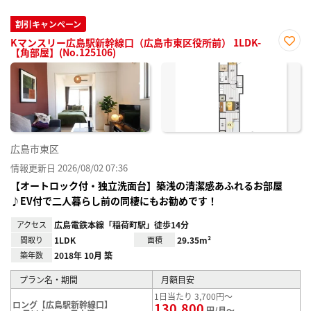
割引キャンペーン
Kマンスリー広島駅新幹線口（広島市東区役所前） 1LDK-
【角部屋】(No.125106)
お気
に入
り登
録
広島市東区
情報更新日 2026/08/02 07:36
【オートロック付・独立洗面台】築浅の清潔感あふれるお部屋
♪EV付で二人暮らし前の同棲にもお勧めです！
アクセス
広島電鉄本線「稲荷町駅」徒歩14分
間取り
1LDK
面積
29.35m²
築年数
2018年 10月 築
プラン名・期間
月額目安
1日当たり 3,700円～
ロング【広島駅新幹線口】
130,800
円/月～