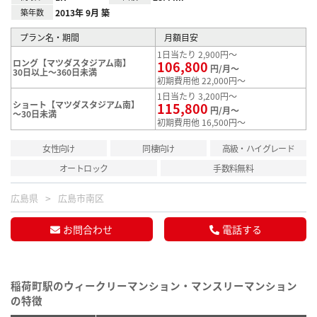
築年数
2013年 9月 築
プラン名・期間
月額目安
1日当たり 2,900円～
ロング【マツダスタジアム南】
106,800
円/月～
30日以上～360日未満
初期費用他 22,000円～
1日当たり 3,200円～
ショート【マツダスタジアム南】
115,800
円/月～
～30日未満
初期費用他 16,500円～
女性向け
同棲向け
高級・ハイグレード
オートロック
手数料無料
広島県
広島市南区
お問合わせ
電話する
稲荷町駅のウィークリーマンション・マンスリーマンション
の特徴