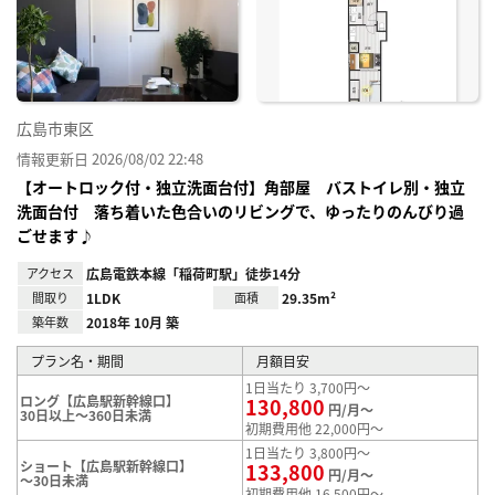
り登
録
広島市東区
情報更新日 2026/08/02 22:48
【オートロック付・独立洗面台付】角部屋 バストイレ別・独立
洗面台付 落ち着いた色合いのリビングで、ゆったりのんびり過
ごせます♪
アクセス
広島電鉄本線「稲荷町駅」徒歩14分
間取り
1LDK
面積
29.35m²
築年数
2018年 10月 築
プラン名・期間
月額目安
1日当たり 3,700円～
ロング【広島駅新幹線口】
130,800
円/月～
30日以上～360日未満
初期費用他 22,000円～
1日当たり 3,800円～
ショート【広島駅新幹線口】
133,800
円/月～
～30日未満
初期費用他 16,500円～