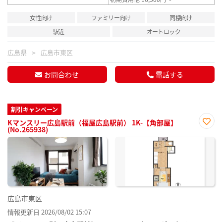
女性向け
ファミリー向け
同棲向け
駅近
オートロック
広島県
広島市東区
お問合わせ
電話する
割引キャンペーン
Kマンスリー広島駅前（福屋広島駅前） 1K-【角部屋】
(No.265938)
お気
に入
り登
録
広島市東区
情報更新日 2026/08/02 15:07