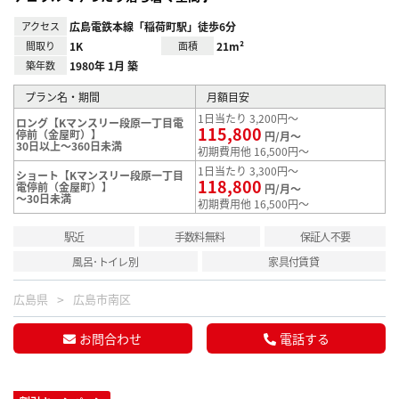
アクセス
広島電鉄本線「稲荷町駅」徒歩6分
間取り
1K
面積
21m²
築年数
1980年 1月 築
プラン名・期間
月額目安
1日当たり 3,200円～
ロング【Kマンスリー段原一丁目電
115,800
停前（金屋町）】
円/月～
30日以上～360日未満
初期費用他 16,500円～
1日当たり 3,300円～
ショート【Kマンスリー段原一丁目
118,800
電停前（金屋町）】
円/月～
～30日未満
初期費用他 16,500円～
駅近
手数料無料
保証人不要
風呂･トイレ別
家具付賃貸
広島県
広島市南区
お問合わせ
電話する