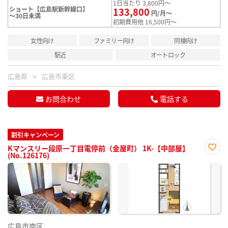
1日当たり 3,800円～
ショート【広島駅新幹線口】
133,800
円/月～
～30日未満
初期費用他 16,500円～
女性向け
ファミリー向け
同棲向け
駅近
オートロック
広島県
広島市東区
お問合わせ
電話する
割引キャンペーン
Kマンスリー段原一丁目電停前（金屋町） 1K-【中部屋】
(No.126176)
お気
に入
り登
録
広島市南区