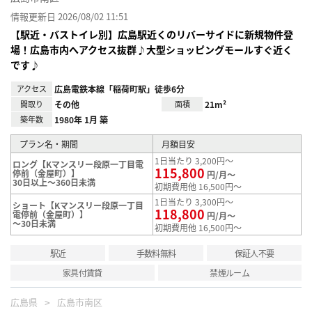
情報更新日 2026/08/02 11:51
【駅近・バストイレ別】広島駅近くのリバーサイドに新規物件登
場！広島市内へアクセス抜群♪大型ショッピングモールすぐ近く
です♪
アクセス
広島電鉄本線「稲荷町駅」徒歩6分
間取り
その他
面積
21m²
築年数
1980年 1月 築
プラン名・期間
月額目安
1日当たり 3,200円～
ロング【Kマンスリー段原一丁目電
115,800
停前（金屋町）】
円/月～
30日以上～360日未満
初期費用他 16,500円～
1日当たり 3,300円～
ショート【Kマンスリー段原一丁目
118,800
電停前（金屋町）】
円/月～
～30日未満
初期費用他 16,500円～
駅近
手数料無料
保証人不要
家具付賃貸
禁煙ルーム
広島県
広島市南区