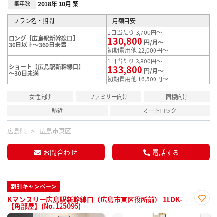
築年数
2018年 10月 築
プラン名・期間
月額目安
1日当たり 3,700円～
ロング【広島駅新幹線口】
130,800
円/月～
30日以上～360日未満
初期費用他 22,000円～
1日当たり 3,800円～
ショート【広島駅新幹線口】
133,800
円/月～
～30日未満
初期費用他 16,500円～
女性向け
ファミリー向け
同棲向け
駅近
オートロック
広島県
広島市東区
お問合わせ
電話する
割引キャンペーン
Kマンスリー広島駅新幹線口（広島市東区役所前） 1LDK-
【角部屋】(No.125095)
お気
に入