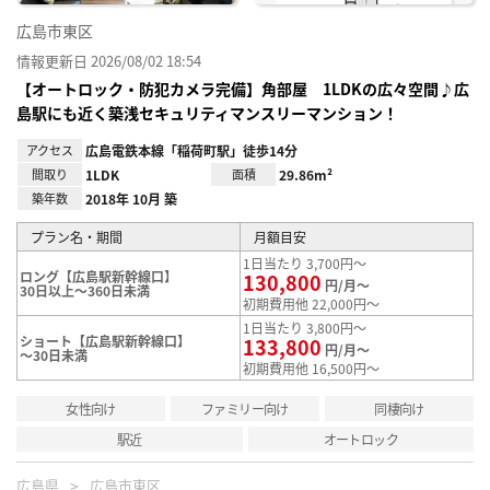
広島市東区
情報更新日 2026/08/02 18:54
【オートロック・防犯カメラ完備】角部屋 1LDKの広々空間♪広
島駅にも近く築浅セキュリティマンスリーマンション！
アクセス
広島電鉄本線「稲荷町駅」徒歩14分
間取り
1LDK
面積
29.86m²
築年数
2018年 10月 築
プラン名・期間
月額目安
1日当たり 3,700円～
ロング【広島駅新幹線口】
130,800
円/月～
30日以上～360日未満
初期費用他 22,000円～
1日当たり 3,800円～
ショート【広島駅新幹線口】
133,800
円/月～
～30日未満
初期費用他 16,500円～
女性向け
ファミリー向け
同棲向け
駅近
オートロック
広島県
広島市東区