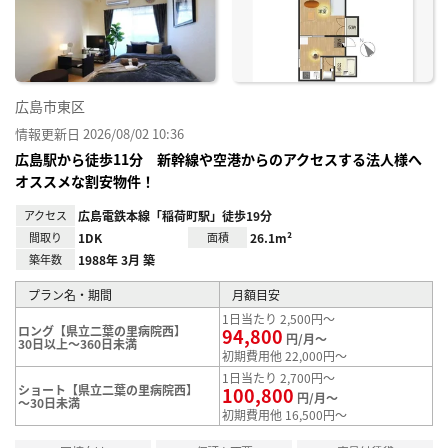
り登
録
広島市東区
情報更新日 2026/08/02 10:36
広島駅から徒歩11分 新幹線や空港からのアクセスする法人様へ
オススメな割安物件！
アクセス
広島電鉄本線「稲荷町駅」徒歩19分
間取り
1DK
面積
26.1m²
築年数
1988年 3月 築
プラン名・期間
月額目安
1日当たり 2,500円～
ロング【県立二葉の里病院西】
94,800
円/月～
30日以上～360日未満
初期費用他 22,000円～
1日当たり 2,700円～
ショート【県立二葉の里病院西】
100,800
円/月～
～30日未満
初期費用他 16,500円～