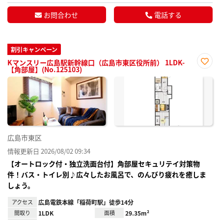
お問合わせ
電話する
割引キャンペーン
Kマンスリー広島駅新幹線口（広島市東区役所前） 1LDK-
【角部屋】(No.125103)
お気
に入
り登
録
広島市東区
情報更新日 2026/08/02 09:34
【オートロック付・独立洗面台付】角部屋セキュリテイ対策物
件！バス・トイレ別♪広々したお風呂で、のんびり疲れを癒しま
しょう。
アクセス
広島電鉄本線「稲荷町駅」徒歩14分
間取り
1LDK
面積
29.35m²