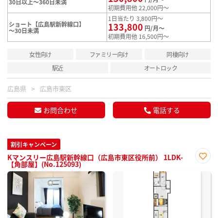
30日以上～360日未満
初期費用他 22,000円～
1日当たり 3,800円～
ショート【広島駅新幹線口】
133,800
円/月～
～30日未満
初期費用他 16,500円～
女性向け
ファミリー向け
同棲向け
駅近
オートロック
広島県
広島市東区
お問合わせ
電話する
割引キャンペーン
Kマンスリー広島駅新幹線口（広島市東区役所前） 1LDK-
【角部屋】(No.125093)
お気
に入
り登
録