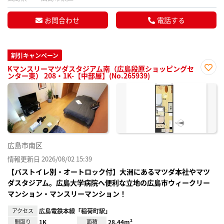
お問合わせ
電話する
割引キャンペーン
Kマンスリーマツダスタジアム南（広島段原ショッピングセ
ンター東） 208・1K-【中部屋】(No.265939)
お気
に入
り登
録
広島市南区
情報更新日 2026/08/02 15:39
【バストイレ別・オートロック付】大洲にあるマツダ本社やマツ
ダスタジアム。広島大学病院へ便利な立地の広島市ウィークリー
マンション・マンスリーマンション！
アクセス
広島電鉄本線「稲荷町駅」
間取り
1K
面積
28.44m²