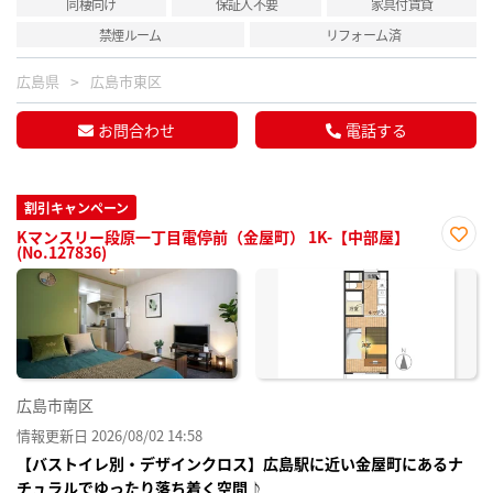
同棲向け
保証人不要
家具付賃貸
禁煙ルーム
リフォーム済
広島県
広島市東区
お問合わせ
電話する
割引キャンペーン
Kマンスリー段原一丁目電停前（金屋町） 1K-【中部屋】
(No.127836)
お気
に入
り登
録
広島市南区
情報更新日 2026/08/02 14:58
【バストイレ別・デザインクロス】広島駅に近い金屋町にあるナ
チュラルでゆったり落ち着く空間♪