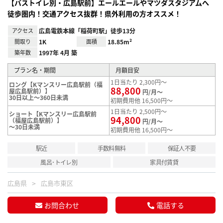
【バストイレ別・広島駅前】エールエールやマツダスタジアムへ
徒歩圏内！交通アクセス抜群！県外利用の方オススメ！
アクセス
広島電鉄本線「稲荷町駅」徒歩13分
間取り
1K
面積
18.85m²
築年数
1997年 4月 築
プラン名・期間
月額目安
1日当たり 2,300円～
ロング【Kマンスリー広島駅前（福
88,800
屋広島駅前）】
円/月～
30日以上～360日未満
初期費用他 16,500円～
1日当たり 2,500円～
ショート【Kマンスリー広島駅前
94,800
（福屋広島駅前）】
円/月～
～30日未満
初期費用他 16,500円～
駅近
手数料無料
保証人不要
風呂･トイレ別
家具付賃貸
広島県
広島市東区
お問合わせ
電話する