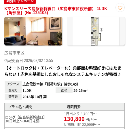
割引キャンペーン
Kマンスリー広島駅新幹線口（広島市東区役所前） 1LDK-
【角部屋】(No.125105)
お気
に入
り登
録
広島市東区
情報更新日 2026/08/02 10:55
【オートロック付・エレベーター付】角部屋お料理好きにはたま
らない！赤色を基調にしたおしゃれなシステムキッチンが特徴♪
アクセス
広島電鉄本線「稲荷町駅」徒歩14分
間取り
1LDK
面積
29.26m²
築年数
2018年 10月 築
プラン名・期間
月額目安
1日当たり 3,700円～
ロング【広島駅新幹線口】
130,800
円/月～
30日以上～360日未満
初期費用他 22,000円～