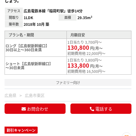
しょう。
アクセス
広島電鉄本線「稲荷町駅」徒歩14分
間取り
1LDK
面積
29.35m²
築年数
2018年 10月 築
プラン名・期間
月額目安
1日当たり 3,700円～
ロング【広島駅新幹線口】
130,800
円/月～
30日以上～360日未満
初期費用他 22,000円～
1日当たり 3,800円～
ショート【広島駅新幹線口】
133,800
円/月～
～30日未満
初期費用他 16,500円～
ファミリー向け
広島県
広島市東区
お問合わせ
電話する
割引キャンペーン