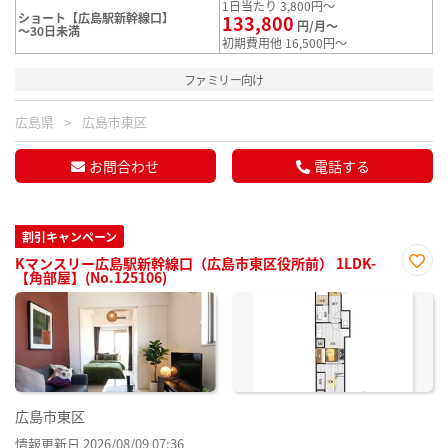
1日当たり 3,800円～
ショート【広島駅新幹線口】
133,800
円/月～
～30日未満
初期費用他 16,500円～
ファミリー向け
広島県
広島市東区
お問合わせ
電話する
割引キャンペーン
Kマンスリー広島駅新幹線口（広島市東区役所前） 1LDK-
【角部屋】(No.125106)
お気
に入
り登
録
広島市東区
情報更新日 2026/08/09 07:36