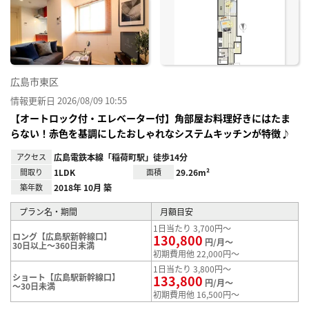
り登
録
広島市東区
情報更新日 2026/08/09 10:55
【オートロック付・エレベーター付】角部屋お料理好きにはたま
らない！赤色を基調にしたおしゃれなシステムキッチンが特徴♪
アクセス
広島電鉄本線「稲荷町駅」徒歩14分
間取り
1LDK
面積
29.26m²
築年数
2018年 10月 築
プラン名・期間
月額目安
1日当たり 3,700円～
ロング【広島駅新幹線口】
130,800
円/月～
30日以上～360日未満
初期費用他 22,000円～
1日当たり 3,800円～
ショート【広島駅新幹線口】
133,800
円/月～
～30日未満
初期費用他 16,500円～