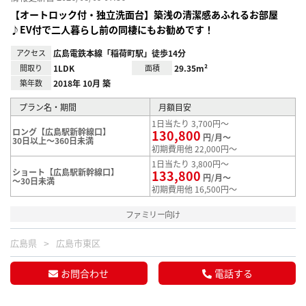
【オートロック付・独立洗面台】築浅の清潔感あふれるお部屋
♪EV付で二人暮らし前の同棲にもお勧めです！
アクセス
広島電鉄本線「稲荷町駅」徒歩14分
間取り
1LDK
面積
29.35m²
築年数
2018年 10月 築
プラン名・期間
月額目安
1日当たり 3,700円～
ロング【広島駅新幹線口】
130,800
円/月～
30日以上～360日未満
初期費用他 22,000円～
1日当たり 3,800円～
ショート【広島駅新幹線口】
133,800
円/月～
～30日未満
初期費用他 16,500円～
ファミリー向け
広島県
広島市東区
お問合わせ
電話する