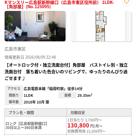
Kマンスリー広島駅新幹線口（広島市東区役所前） 1LDK-
【角部屋】(No.125095)
お気
に入
り登
録
広島市東区
情報更新日 2026/08/09 22:48
【オートロック付・独立洗面台付】角部屋 バストイレ別・独立
洗面台付 落ち着いた色合いのリビングで、ゆったりのんびり過
ごせます♪
アクセス
広島電鉄本線「稲荷町駅」徒歩14分
間取り
1LDK
面積
29.35m²
築年数
2018年 10月 築
プラン名・期間
月額目安
1日当たり 3,700円～
ロング【広島駅新幹線口】
130,800
円/月～
30日以上～360日未満
初期費用他 22,000円～