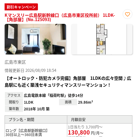
割引キャンペーン
Kマンスリー広島駅新幹線口（広島市東区役所前） 1LDK-
【角部屋】(No.125093)
お気
に入
り登
録
広島市東区
情報更新日 2026/08/09 18:54
【オートロック・防犯カメラ完備】角部屋 1LDKの広々空間♪広
島駅にも近く築浅セキュリティマンスリーマンション！
アクセス
広島電鉄本線「稲荷町駅」徒歩14分
間取り
1LDK
面積
29.86m²
築年数
2018年 10月 築
プラン名・期間
月額目安
1日当たり 3,700円～
ロング【広島駅新幹線口】
130,800
円/月～
30日以上～360日未満