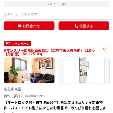
ファミリー向け
広島県
広島市東区
お問合わせ
電話する
割引キャンペーン
Kマンスリー広島駅新幹線口（広島市東区役所前） 1LDK-
【角部屋】(No.125103)
お気
に入
り登
録
広島市東区
情報更新日 2026/08/09 09:34
【オートロック付・独立洗面台付】角部屋セキュリテイ対策物
件！バス・トイレ別♪広々したお風呂で、のんびり疲れを癒しま