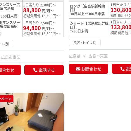
マンスリー広
1日当たり 3,
1日当たり 2,300円～
ロング【広島駅新幹線
福屋広島駅
130,80
88,800
口】
円/月～
30日以上～360日未満
初期費用他 2
初期費用他 16,500円～
360日未満
1日当たり 3,
Kマンスリー
1日当たり 2,500円～
ショート【広島駅新幹線
133,80
（福屋広島駅
94,800
口】
円/月～
～30日未満
初期費用他 1
初期費用他 16,500円～
満
風呂･トイレ別
イレ別
広島県
広島市東区
広島市東区
お問合わせ
電
問合わせ
電話する
ンペーン