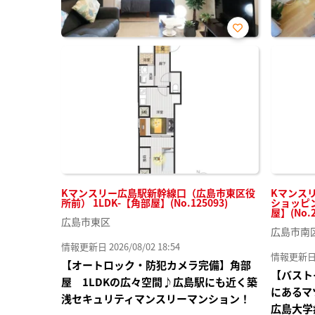
お気
に入
り登
録
Kマンスリー広島駅新幹線口（広島市東区役
Kマンス
所前） 1LDK-【角部屋】(No.125093)
ショッピン
屋】(No.2
広島市東区
広島市南
情報更新日 2026/08/02 18:54
情報更新日 20
【オートロック・防犯カメラ完備】角部
【バスト
屋 1LDKの広々空間♪広島駅にも近く築
にあるマ
浅セキュリティマンスリーマンション！
広島大学