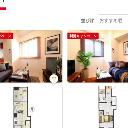
並び順
ンペーン
割引キャンペーン
お気
に入
り登
録