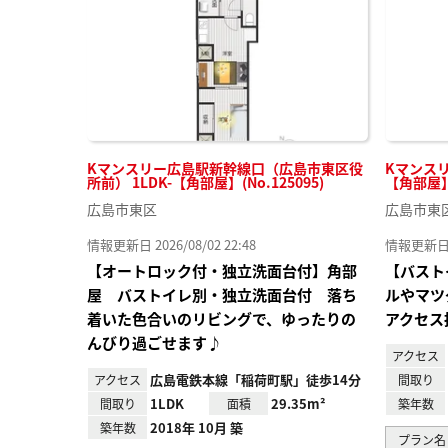
Kマンスリー広島駅新幹線口（広島市東区役
Kマンスリ
所前） 1LDK-【角部屋】(No.125095)
【角部屋】(
広島市東区
広島市東
情報更新日 2026/08/02 22:48
情報更新日 20
【オートロック付・独立洗面台付】角部
【バスト
屋 バストイレ別・独立洗面台付 落ち
ルやマツ
着いた色合いのリビングで、ゆったりの
アクセス
んびり過ごせます♪
アクセス
広島電鉄本線「稲荷町駅」徒歩14分
アクセス
間取り
1LDK
29.35m²
間取り
面積
築年数
2018年 10月 築
築年数
プラン名