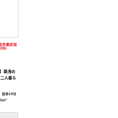
島市東区役
06)
】築浅の
で二人暮ら
徒歩14分
35m²