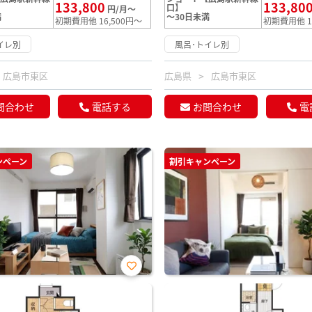
133,800
133,80
口】
円/月～
満
～30日未満
初期費用他 16,500円～
初期費用他 1
イレ別
風呂･トイレ別
広島市東区
広島県
広島市東区
問合わせ
電話する
お問合わせ
電
ンペーン
割引キャンペーン
お気
に入
り登
録