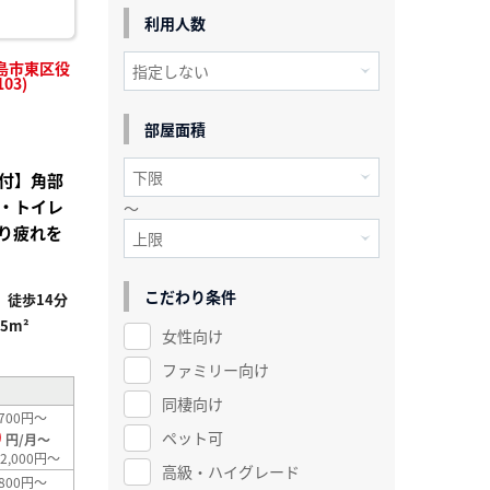
利用人数
島市東区役
03)
部屋面積
付】角部
・トイレ
～
り疲れを
こだわり条件
徒歩14分
35m²
女性向け
ファミリー向け
同棲向け
700円～
0
ペット可
円/月～
2,000円～
高級・ハイグレード
800円～