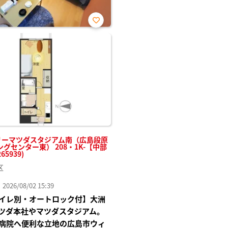
お気
に入
り登
録
リーマツダスタジアム南（広島段原
グセンター東） 208・1K-【中部
65939)
区
26/08/02 15:39
イレ別・オートロック付】大洲
ツダ本社やマツダスタジアム。
病院へ便利な立地の広島市ウィ