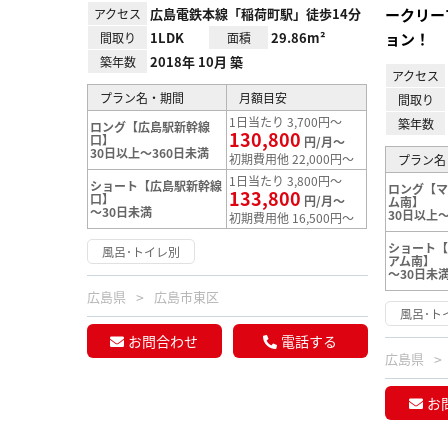
広島電鉄本線「稲荷町駅」徒歩14分
ークリー
アクセス
1LDK
29.86m²
ョン！
間取り
面積
2018年 10月 築
築年数
アクセス
プラン名・期間
月額目安
間取り
1日当たり 3,700円～
築年数
ロング【広島駅新幹線
130,800
口】
円/月～
30日以上～360日未満
初期費用他 22,000円～
プラン名
1日当たり 3,800円～
ショート【広島駅新幹線
ロング【
133,800
口】
円/月～
ム南】
～30日未満
30日以上～
初期費用他 16,500円～
ショート
風呂･トイレ別
アム南】
～30日未
広島県
広島市東区
風呂･ト
お問合わせ
電話する
広島県
お