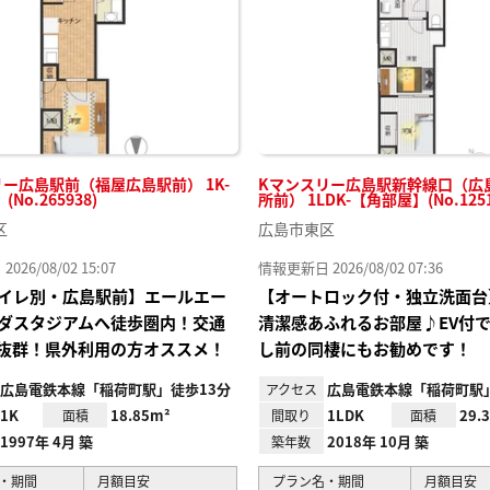
ー広島駅前（福屋広島駅前） 1K-
Kマンスリー広島駅新幹線口（広
No.265938)
所前） 1LDK-【角部屋】(No.1251
区
広島市東区
26/08/02 15:07
情報更新日 2026/08/02 07:36
イレ別・広島駅前】エールエー
【オートロック付・独立洗面台
ダスタジアムへ徒歩圏内！交通
清潔感あふれるお部屋♪EV付
抜群！県外利用の方オススメ！
し前の同棲にもお勧めです！
広島電鉄本線「稲荷町駅」徒歩13分
広島電鉄本線「稲荷町駅」
アクセス
1K
18.85m²
1LDK
29.
面積
間取り
面積
1997年 4月 築
2018年 10月 築
築年数
・期間
月額目安
プラン名・期間
月額目安