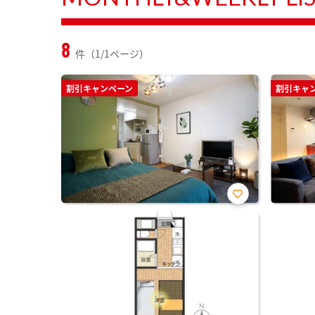
8
件（1/1ページ）
割引キャンペーン
割引キャ
お気
に入
り登
録