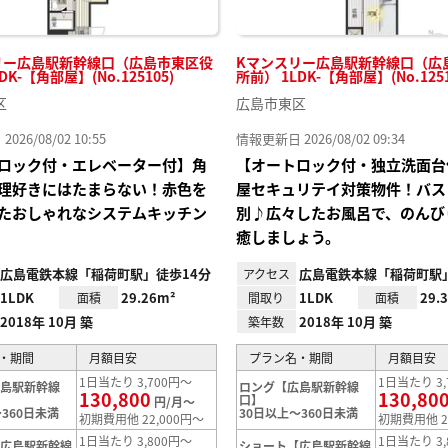
リー広島駅新幹線口（広島市東区役
Kマンスリー広島駅新幹線口（広
DK-【角部屋】(No.125105)
所前） 1LDK-【角部屋】(No.1251
区
広島市東区
26/08/02 10:55
情報更新日 2026/08/02 09:34
ロック付・エレベーター付】角
【オートロック付・独立洗面台
理好きにはたまらない！赤色を
屋セキュリテイ対策物件！バス
たおしゃれなシステムキッチン
別♪広々したお風呂で、のんび
癒しましょう。
広島電鉄本線「稲荷町駅」徒歩14分
広島電鉄本線「稲荷町駅」
アクセス
1LDK
29.26m²
1LDK
29.
面積
間取り
面積
2018年 10月 築
2018年 10月 築
築年数
・期間
月額目安
プラン名・期間
月額目安
1日当たり 3,700円～
1日当たり 3,
広島駅新幹線
ロング【広島駅新幹線
130,800
130,80
口】
円/月～
360日未満
30日以上～360日未満
初期費用他 22,000円～
初期費用他 2
1日当たり 3,800円～
1日当たり 3,
【広島駅新幹線
ショート【広島駅新幹線