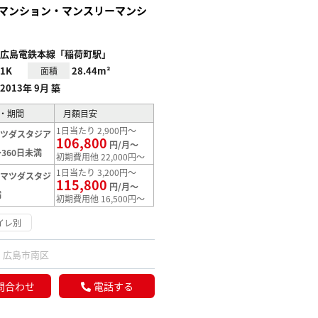
マンション・マンスリーマンシ
広島電鉄本線「稲荷町駅」
1K
28.44m²
面積
2013年 9月 築
・期間
月額目安
1日当たり 2,900円～
マツダスタジア
106,800
円/月～
360日未満
初期費用他 22,000円～
1日当たり 3,200円～
【マツダスタジ
115,800
円/月～
満
初期費用他 16,500円～
イレ別
広島市南区
問合わせ
電話する