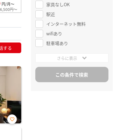
0
家具なしOK
円/月～
6,500円～
駅近
インターネット無料
wifiあり
駐車場あり
話する
さらに表示
お気
に入
り登
録