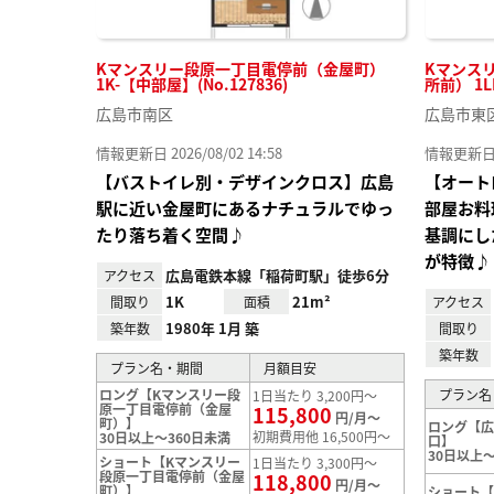
Kマンスリー段原一丁目電停前（金屋町）
Kマンス
1K-【中部屋】(No.127836)
所前） 1L
広島市南区
広島市東
情報更新日 2026/08/02 14:58
情報更新日 20
【バストイレ別・デザインクロス】広島
【オート
駅に近い金屋町にあるナチュラルでゆっ
部屋お料
たり落ち着く空間♪
基調にし
が特徴♪
広島電鉄本線「稲荷町駅」徒歩6分
アクセス
1K
21m²
間取り
面積
アクセス
1980年 1月 築
築年数
間取り
築年数
プラン名・期間
月額目安
ロング【Kマンスリー段
プラン名
1日当たり 3,200円～
原一丁目電停前（金屋
115,800
円/月～
町）】
ロング【
初期費用他 16,500円～
30日以上～360日未満
口】
30日以上～
ショート【Kマンスリー
1日当たり 3,300円～
段原一丁目電停前（金屋
118,800
円/月～
町）】
ショート