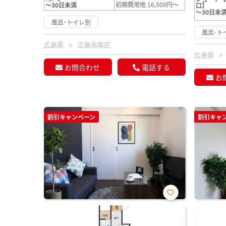
初期費用他 16,500円～
～30日未満
口】
～30日未
風呂･トイレ別
風呂･ト
広島県
広島市南区
広島県
お問合わせ
電話する
お
割引キャンペーン
割引キャ
お気
に入
り登
録