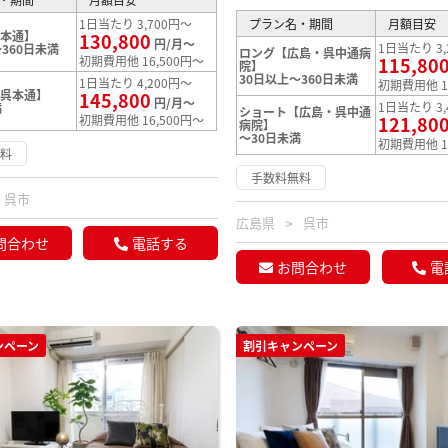
1日当たり 3,700円～
プラン名・期間
月額目安
呉本通】
130,800
円/月～
1日当たり 3,
360日未満
ロング【広島・呉中通病
初期費用他 16,500円～
115,80
院】
30日以上～360日未満
1日当たり 4,200円～
初期費用他 1
【呉本通】
145,800
円/月～
1日当たり 3,
満
ショート【広島・呉中通
初期費用他 16,500円～
121,80
病院】
～30日未満
初期費用他 1
無料
手数料無料
呉市
広島県
呉市
問合わせ
電話する
お問合わせ
電
ンペーン
割引キャンペーン