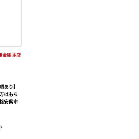
録
用金庫 本店
順あり】
方はもち
格安呉市
²