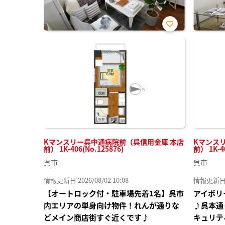
お気
に入
り登
録
Kマンスリー呉中通病院前（呉信用金庫 本店
Kマンス
前） 1K-406(No.125876)
前） 1K-4
呉市
呉市
情報更新日 2026/08/02 10:08
情報更新日 20
【オートロック付・駐車場先着1名】呉市
アイボリ
内エリアの単身向け物件！れんが通りな
♪呉本通
どメイン商店街すぐ近くです♪
キュリテ