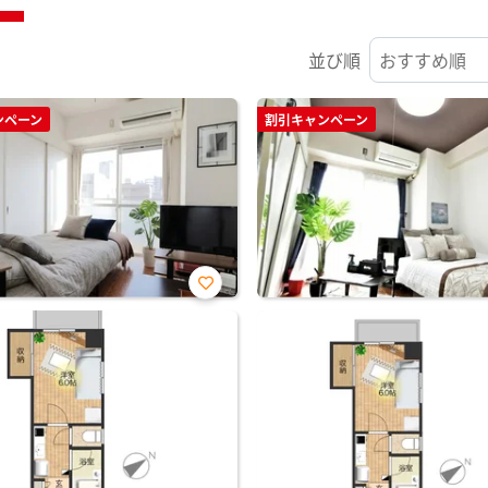
並び順
ンペーン
割引キャンペーン
お気
に入
り登
録