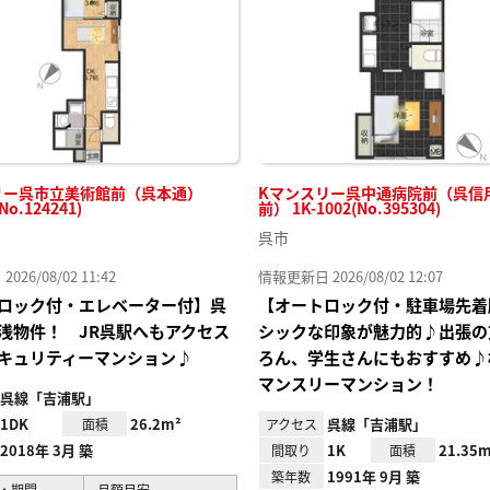
録
リー呉市立美術館前（呉本通）
Kマンスリー呉中通病院前（呉信
No.124241)
前） 1K-1002(No.395304)
呉市
26/08/02 11:42
情報更新日 2026/08/02 12:07
ロック付・エレベーター付】呉
【オートロック付・駐車場先着
浅物件！ JR呉駅へもアクセス
シックな印象が魅力的♪出張の
キュリティーマンション♪
ろん、学生さんにもおすすめ♪
マンスリーマンション！
呉線「吉浦駅」
1DK
26.2m²
呉線「吉浦駅」
面積
アクセス
2018年 3月 築
1K
21.35m
間取り
面積
1991年 9月 築
築年数
・期間
月額目安