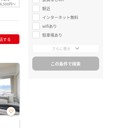
6,500円～
駅近
インターネット無料
wifiあり
駐車場あり
話する
さらに表示
お気
に入
り登