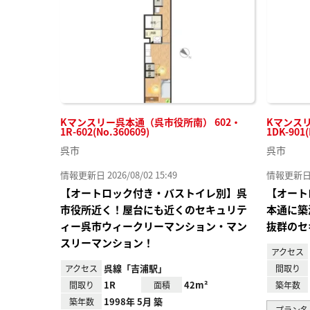
録
Kマンスリー呉本通（呉市役所南） 602・
Kマンス
1R-602(No.360609)
1DK-901(
呉市
呉市
情報更新日 2026/08/02 15:49
情報更新日 20
【オートロック付き・バストイレ別】呉
【オート
市役所近く！屋台にも近くのセキュリテ
本通に築
ィー呉市ウィークリーマンション・マン
抜群のセ
スリーマンション！
アクセス
呉線「吉浦駅」
アクセス
間取り
1R
42m²
間取り
面積
築年数
1998年 5月 築
築年数
プラン名