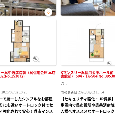
お気
に入
り登
録
リー呉中通病院前（呉信用金庫 本店
Kマンスリー呉信用金庫ホール前
02(No.153072)
書館前） 504・1K-504(No.39530
呉市
26/08/02 10:25
情報更新日 2026/08/02 15:54
ーで統一したシンプルなお部屋
【セキュリティ強化・JR呉線
りにも近いオートロック付でセ
歩圏内で呉市役所や呉共済病院
ィ強化されて安心！呉市マンス
人様へオススメなオートロック