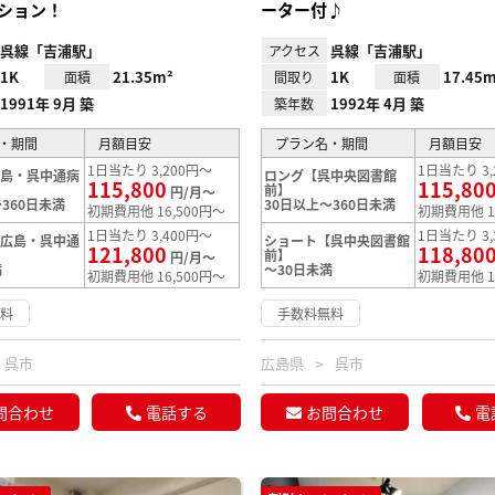
ション！
ーター付♪
呉線「吉浦駅」
呉線「吉浦駅」
アクセス
1K
21.35m²
1K
17.45m
面積
間取り
面積
1991年 9月 築
1992年 4月 築
築年数
・期間
月額目安
プラン名・期間
月額目安
1日当たり 3,200円～
1日当たり 3,
広島・呉中通病
ロング【呉中央図書館
115,800
115,80
前】
円/月～
360日未満
30日以上～360日未満
初期費用他 16,500円～
初期費用他 1
1日当たり 3,400円～
1日当たり 3,
【広島・呉中通
ショート【呉中央図書館
121,800
118,80
前】
円/月～
満
～30日未満
初期費用他 16,500円～
初期費用他 1
無料
手数料無料
呉市
広島県
呉市
問合わせ
電話する
お問合わせ
電