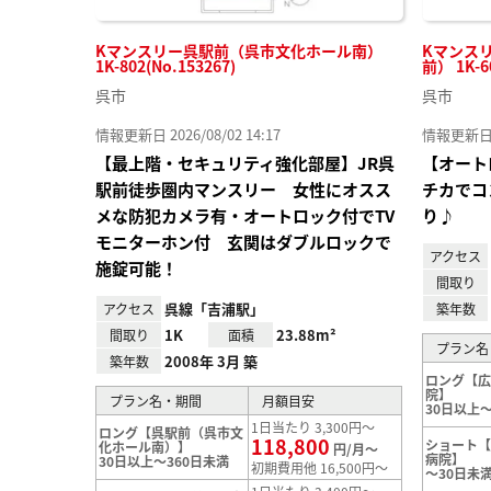
Kマンスリー呉駅前（呉市文化ホール南）
Kマンス
1K-802(No.153267)
前） 1K-6
呉市
呉市
情報更新日 2026/08/02 14:17
情報更新日 20
【最上階・セキュリティ強化部屋】JR呉
【オート
駅前徒歩圏内マンスリー 女性にオスス
チカでコ
メな防犯カメラ有・オートロック付でTV
り♪
モニターホン付 玄関はダブルロックで
アクセス
施錠可能！
間取り
呉線「吉浦駅」
アクセス
築年数
1K
23.88m²
間取り
面積
プラン名
2008年 3月 築
築年数
ロング【
院】
プラン名・期間
月額目安
30日以上～
1日当たり 3,300円～
ロング【呉駅前（呉市文
118,800
ショート
化ホール南）】
円/月～
病院】
30日以上～360日未満
初期費用他 16,500円～
～30日未