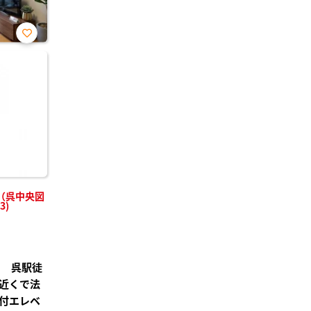
お気
に入
り登
録
（呉中央図
3)
】 呉駅徒
近くで法
付エレベ