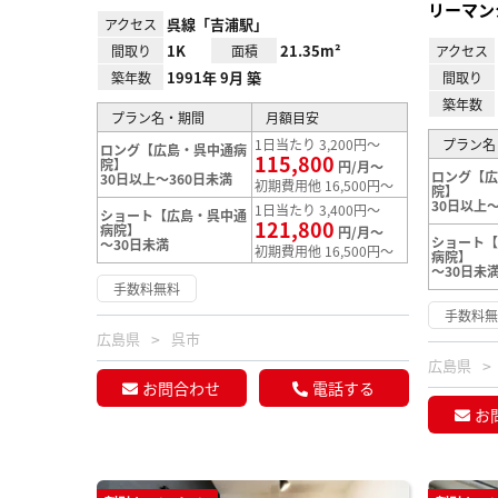
リーマン
呉線「吉浦駅」
アクセス
1K
21.35m²
間取り
面積
アクセス
1991年 9月 築
築年数
間取り
築年数
プラン名・期間
月額目安
1日当たり 3,200円～
プラン名
ロング【広島・呉中通病
115,800
院】
円/月～
ロング【
30日以上～360日未満
初期費用他 16,500円～
院】
30日以上～
1日当たり 3,400円～
ショート【広島・呉中通
121,800
病院】
円/月～
ショート
～30日未満
初期費用他 16,500円～
病院】
～30日未
手数料無料
手数料
広島県
呉市
広島県
お問合わせ
電話する
お