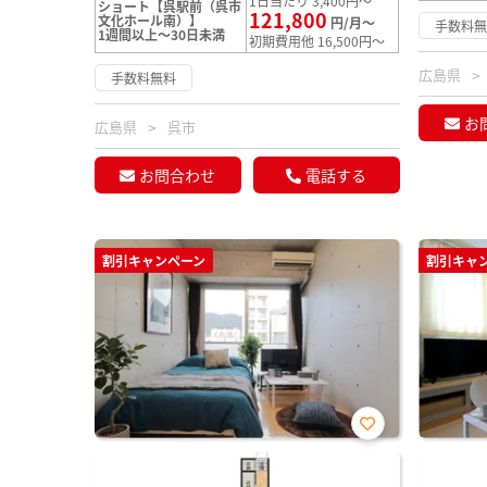
1日当たり 3,400円～
ショート【呉駅前（呉市
121,800
文化ホール南）】
円/月～
手数料
1週間以上～30日未満
初期費用他 16,500円～
広島県
手数料無料
お
広島県
呉市
お問合わせ
電話する
割引キャンペーン
割引キャ
お気
に入
り登