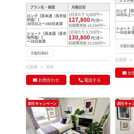
プラン名・期間
月額目安
ロング【
1日当たり 3,600円～
30日以上～
ロング【呉本通（呉市役
127,800
所南）】
円/月～
30日以上～360日未満
初期費用他 16,500円～
ショート
1日当たり 3,700円～
～30日未
ショート【呉本通（呉市
130,800
役所南）】
円/月～
～30日未満
初期費用他 16,500円～
手数料
手数料無料
広島県
広島県
呉市
お
お問合わせ
電話する
割引キャンペーン
割引キャ