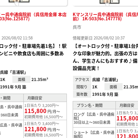
リー呉中通病院前（呉信用金庫 本店
Kマンスリー呉中通病院前（呉信
03(No.125877)
前） 1K-503(No.147778)
呉市
26/08/02 11:58
情報更新日 2026/08/02 10:37
ロック付・駐車場先着1名】！駅
【オートロック付・駐車場1台
ンビニや飲食店も周囲に多数あ
クな印象が魅力的。出張の方は
ん、学生さんにもおすすめ♪備
設備品充実！
呉線「吉浦駅」
1K
21.35m²
呉線「吉浦駅」
面積
アクセス
1991年 9月 築
1K
21.35m
間取り
面積
1991年 9月 築
築年数
・期間
月額目安
1日当たり 3,200円～
プラン名・期間
月額目安
広島・呉中通病
115,800
円/月～
1日当たり 3,
ロング【広島・呉中通病
360日未満
初期費用他 16,500円～
115,80
院】
30日以上～360日未満
1日当たり 3,400円～
初期費用他 1
【広島・呉中通
121,800
円/月～
1日当たり 3,
ショート【広島・呉中通
満
初期費用他 16,500円～
121,80
病院】