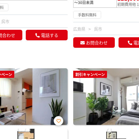
～30日未満
初期費用他 1
無料
手数料無料
呉市
広島県
呉市
問合わせ
電話する
お問合わせ
電
ンペーン
割引キャンペーン
お気
に入
り登