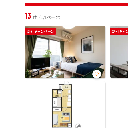
13
件（1/1ページ）
割引キャンペーン
割引キャ
お気
に入
り登
録