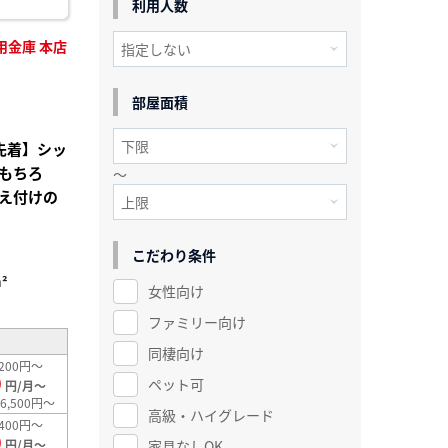
利用人数
用金庫 本店
部屋面積
先着】シッ
もちろ
～
え付けの
こだわり条件
²
女性向け
ファミリー向け
同棲向け
200円～
0
ペット可
円/月～
6,500円～
高級・ハイグレード
400円～
0
家具なしOK
円/月～