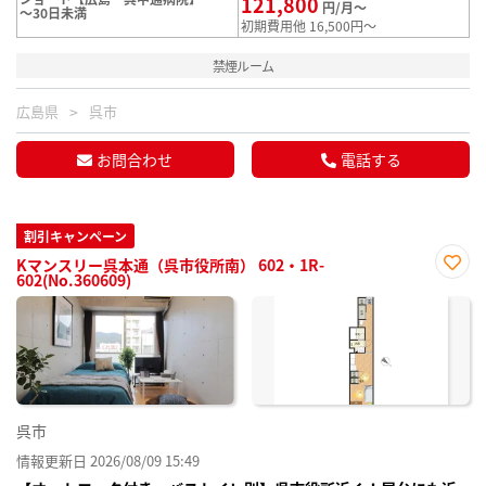
121,800
円/月～
～30日未満
初期費用他 16,500円～
禁煙ルーム
広島県
呉市
お問合わせ
電話する
割引キャンペーン
Kマンスリー呉本通（呉市役所南） 602・1R-
602(No.360609)
お気
に入
り登
録
呉市
情報更新日 2026/08/09 15:49