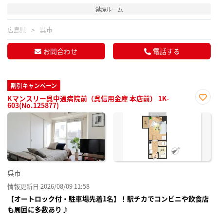
禁煙ルーム
広島県
呉市
お問合わせ
電話する
割引キャンペーン
Kマンスリー呉中通病院前（呉信用金庫 本店前） 1K-
603(No.125877)
お気
に入
り登
録
呉市
情報更新日 2026/08/09 11:58
【オートロック付・駐車場先着1名】！駅チカでコンビニや飲食店
も周囲に多数あり♪