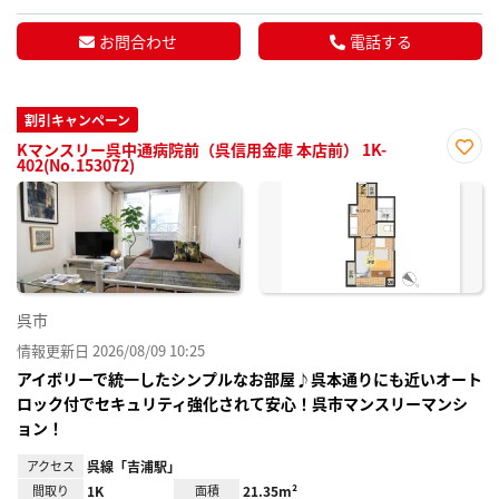
お問合わせ
電話する
割引キャンペーン
Kマンスリー呉中通病院前（呉信用金庫 本店前） 1K-
402(No.153072)
お気
に入
り登
録
呉市
情報更新日 2026/08/09 10:25
アイボリーで統一したシンプルなお部屋♪呉本通りにも近いオート
ロック付でセキュリティ強化されて安心！呉市マンスリーマンシ
ョン！
アクセス
呉線「吉浦駅」
間取り
1K
面積
21.35m²