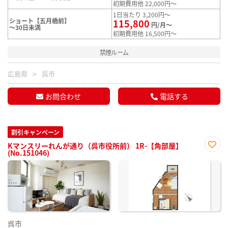
初期費用他 22,000円～
1日当たり 3,200円～
ショート【五月橋前】
115,800
円/月～
～30日未満
初期費用他 16,500円～
禁煙ルーム
広島県
呉市
お問合わせ
電話する
割引キャンペーン
Kマンスリーれんが通り（呉市役所前） 1R-【角部屋】
(No.151046)
お気
に入
り登
録
呉市