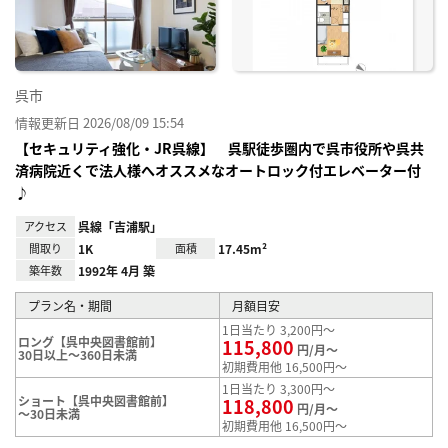
録
呉市
情報更新日 2026/08/09 15:54
【セキュリティ強化・JR呉線】 呉駅徒歩圏内で呉市役所や呉共
済病院近くで法人様へオススメなオートロック付エレベーター付
♪
アクセス
呉線「吉浦駅」
間取り
1K
面積
17.45m²
築年数
1992年 4月 築
プラン名・期間
月額目安
1日当たり 3,200円～
ロング【呉中央図書館前】
115,800
円/月～
30日以上～360日未満
初期費用他 16,500円～
1日当たり 3,300円～
ショート【呉中央図書館前】
118,800
円/月～
～30日未満
初期費用他 16,500円～