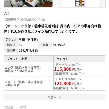
呉市
情報更新日 2026/08/09 10:08
【オートロック付・駐車場先着1名】呉市内エリアの単身向け物
件！れんが通りなどメイン商店街すぐ近くです♪
アクセス
呉線「吉浦駅」
間取り
1K
面積
21.35m²
築年数
1991年 9月 築
プラン名・期間
月額目安
1日当たり 3,200円～
ロング【広島・呉中通病院】
115,800
円/月～
30日以上～360日未満
初期費用他 16,500円～
1日当たり 3,400円～
ショート【広島・呉中通病院】
121,800
円/月～
～30日未満
初期費用他 16,500円～
禁煙ルーム
広島県
呉市