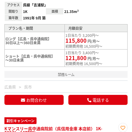
アクセス
呉線「吉浦駅」
間取り
1K
面積
21.35m²
築年数
1991年 9月 築
プラン名・期間
月額目安
1日当たり 3,200円～
ロング【広島・呉中通病院】
115,800
円/月～
30日以上～360日未満
初期費用他 16,500円～
1日当たり 3,400円～
ショート【広島・呉中通病院】
121,800
円/月～
～30日未満
初期費用他 16,500円～
禁煙ルーム
広島県
呉市
お問合わせ
電話する
割引キャンペーン
Kマンスリー呉中通病院前（呉信用金庫 本店前） 1K-