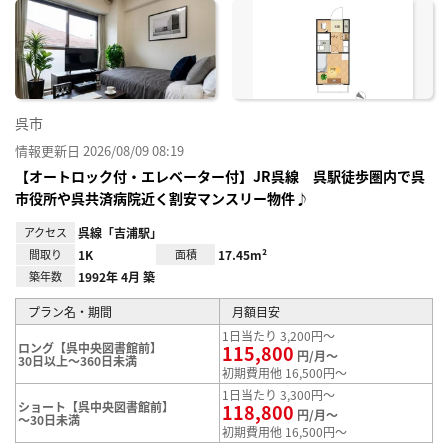
に入
り登
録
呉市
情報更新日 2026/08/09 08:19
【オートロック付・エレベーター付】JR呉線 呉駅徒歩圏内で呉
市役所や呉共済病院近く割安マンスリー物件♪
アクセス
呉線「吉浦駅」
間取り
1K
面積
17.45m²
築年数
1992年 4月 築
プラン名・期間
月額目安
1日当たり 3,200円～
ロング【呉中央図書館前】
115,800
円/月～
30日以上～360日未満
初期費用他 16,500円～
1日当たり 3,300円～
ショート【呉中央図書館前】
118,800
円/月～
～30日未満
初期費用他 16,500円～