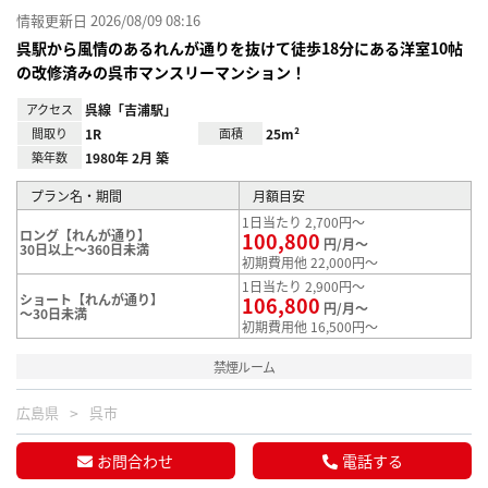
情報更新日 2026/08/09 08:16
呉駅から風情のあるれんが通りを抜けて徒歩18分にある洋室10帖
の改修済みの呉市マンスリーマンション！
アクセス
呉線「吉浦駅」
間取り
1R
面積
25m²
築年数
1980年 2月 築
プラン名・期間
月額目安
1日当たり 2,700円～
ロング【れんが通り】
100,800
円/月～
30日以上～360日未満
初期費用他 22,000円～
1日当たり 2,900円～
ショート【れんが通り】
106,800
円/月～
～30日未満
初期費用他 16,500円～
禁煙ルーム
広島県
呉市
お問合わせ
電話する