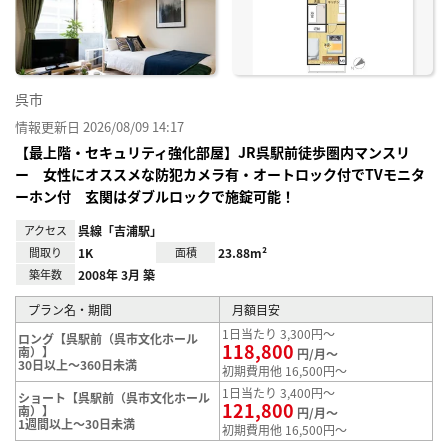
録
呉市
情報更新日 2026/08/09 14:17
【最上階・セキュリティ強化部屋】JR呉駅前徒歩圏内マンスリ
ー 女性にオススメな防犯カメラ有・オートロック付でTVモニタ
ーホン付 玄関はダブルロックで施錠可能！
アクセス
呉線「吉浦駅」
間取り
1K
面積
23.88m²
築年数
2008年 3月 築
プラン名・期間
月額目安
1日当たり 3,300円～
ロング【呉駅前（呉市文化ホール
118,800
南）】
円/月～
30日以上～360日未満
初期費用他 16,500円～
1日当たり 3,400円～
ショート【呉駅前（呉市文化ホール
121,800
南）】
円/月～
1週間以上～30日未満
初期費用他 16,500円～