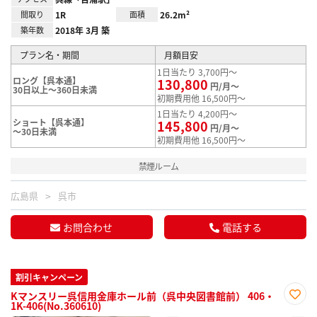
間取り
1R
面積
26.2m²
築年数
2018年 3月 築
プラン名・期間
月額目安
1日当たり 3,700円～
ロング【呉本通】
130,800
円/月～
30日以上～360日未満
初期費用他 16,500円～
1日当たり 4,200円～
ショート【呉本通】
145,800
円/月～
～30日未満
初期費用他 16,500円～
禁煙ルーム
広島県
呉市
お問合わせ
電話する
割引キャンペーン
Kマンスリー呉信用金庫ホール前（呉中央図書館前） 406・
1K-406(No.360610)
お気