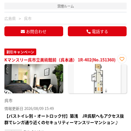
禁煙ルーム
広島県
呉市
お問合わせ
電話する
割引キャンペーン
Kマンスリー呉市立美術館前（呉本通） 1R-402(No.151360)
お気
に入
り登
録
呉市
情報更新日 2026/08/09 15:49
【バストイレ別・オートロック付】築浅 JR呉駅へもアクセス抜
群でレンガ通り近くのセキュリティーマンスリーマンション♪