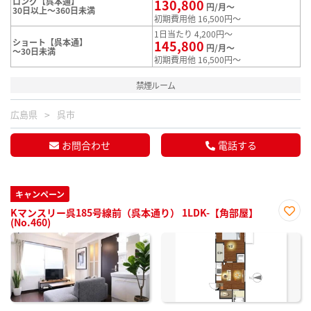
ロング【呉本通】
130,800
円/月～
30日以上～360日未満
初期費用他 16,500円～
1日当たり 4,200円～
ショート【呉本通】
145,800
円/月～
～30日未満
初期費用他 16,500円～
禁煙ルーム
広島県
呉市
お問合わせ
電話する
キャンペーン
Kマンスリー呉185号線前（呉本通り） 1LDK-【角部屋】
(No.460)
お気
に入
り登
録