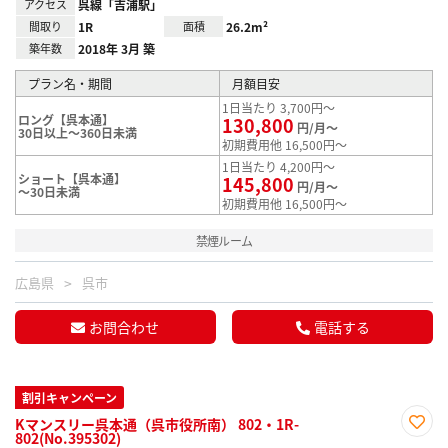
アクセス
呉線「吉浦駅」
間取り
1R
面積
26.2m²
築年数
2018年 3月 築
プラン名・期間
月額目安
1日当たり 3,700円～
ロング【呉本通】
130,800
円/月～
30日以上～360日未満
初期費用他 16,500円～
1日当たり 4,200円～
ショート【呉本通】
145,800
円/月～
～30日未満
初期費用他 16,500円～
禁煙ルーム
広島県
呉市
お問合わせ
電話する
割引キャンペーン
Kマンスリー呉本通（呉市役所南） 802・1R-
802(No.395302)
お気