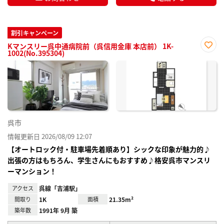
割引キャンペーン
Kマンスリー呉中通病院前（呉信用金庫 本店前） 1K-
1002(No.395304)
お気
に入
り登
録
呉市
情報更新日 2026/08/09 12:07
【オートロック付・駐車場先着順あり】シックな印象が魅力的♪
出張の方はもちろん、学生さんにもおすすめ♪格安呉市マンスリ
ーマンション！
アクセス
呉線「吉浦駅」
間取り
1K
面積
21.35m²
築年数
1991年 9月 築