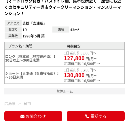
【オートロック付き・バストイレ別】呉市役所近く！屋台にも近
くのセキュリティー呉市ウィークリーマンション・マンスリーマ
ンション！
アクセス
呉線「吉浦駅」
間取り
1R
面積
42m²
築年数
1998年 5月 築
プラン名・期間
月額目安
1日当たり 3,600円～
ロング【呉本通（呉市役所南）】
127,800
円/月～
30日以上～360日未満
初期費用他 16,500円～
1日当たり 3,700円～
ショート【呉本通（呉市役所南）】
130,800
円/月～
～30日未満
初期費用他 16,500円～
禁煙ルーム
広島県
呉市
お問合わせ
電話する