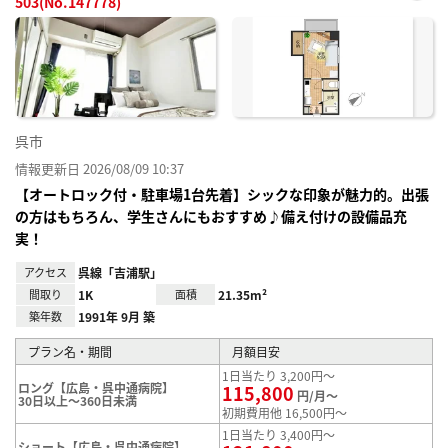
503(No.147778)
お気
に入
り登
録
呉市
情報更新日 2026/08/09 10:37
【オートロック付・駐車場1台先着】シックな印象が魅力的。出張
の方はもちろん、学生さんにもおすすめ♪備え付けの設備品充
実！
アクセス
呉線「吉浦駅」
間取り
1K
面積
21.35m²
築年数
1991年 9月 築
プラン名・期間
月額目安
1日当たり 3,200円～
ロング【広島・呉中通病院】
115,800
円/月～
30日以上～360日未満
初期費用他 16,500円～
1日当たり 3,400円～
ショート【広島・呉中通病院】