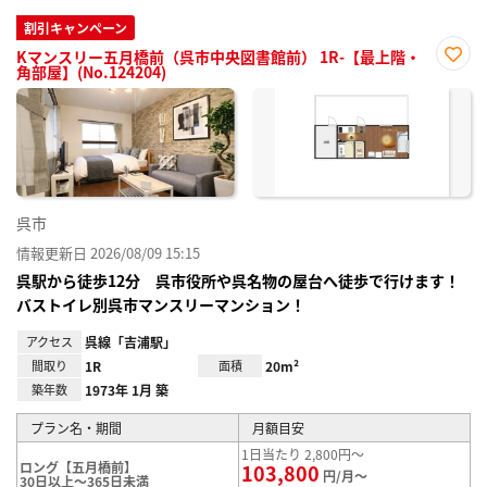
割引キャンペーン
Kマンスリー五月橋前（呉市中央図書館前） 1R-【最上階・
角部屋】(No.124204)
お気
に入
り登
録
呉市
情報更新日 2026/08/09 15:15
呉駅から徒歩12分 呉市役所や呉名物の屋台へ徒歩で行けます！
バストイレ別呉市マンスリーマンション！
アクセス
呉線「吉浦駅」
間取り
1R
面積
20m²
築年数
1973年 1月 築
プラン名・期間
月額目安
1日当たり 2,800円～
ロング【五月橋前】
103,800
円/月～
30日以上～365日未満