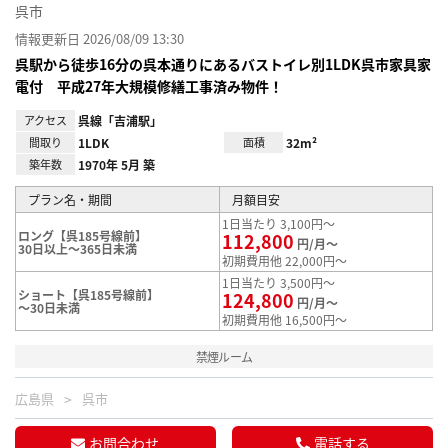
呉市
情報更新日 2026/08/09 13:30
呉駅から徒歩16分の呉本通りにあるバストイレ別1LDK呉市家具家
電付 平成27年大規模修繕工事済み物件！
アクセス
呉線「吉浦駅」
間取り
1LDK
面積
32m²
築年数
1970年 5月 築
プラン名・期間
月額目安
1日当たり 3,100円～
ロング【呉185号線前】
112,800
円/月～
30日以上～365日未満
初期費用他 22,000円～
1日当たり 3,500円～
ショート【呉185号線前】
124,800
円/月～
～30日未満
初期費用他 16,500円～
禁煙ルーム
広島県
呉市
お問合わせ
電話する