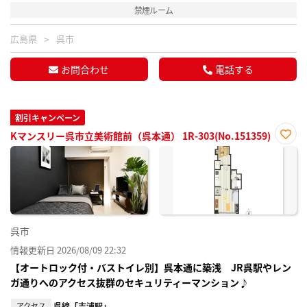
禁煙ルーム
広島県
呉市
お問合わせ
電話する
割引キャンペーン
Kマンスリー呉市立美術館前（呉本通） 1R-303(No.151359)
お気
に入
り登
録
呉市
情報更新日 2026/08/09 22:32
【オートロック付・バストイレ別】呉本通に築浅 JR呉駅やレン
ガ通りへのアクセス抜群のセキュリティーマンション♪
アクセス
呉線「吉浦駅」