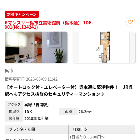
割引キャンペーン
Kマンスリー呉市立美術館前（呉本通） 1DK-
901(No.124241)
お気
に入
り登
録
呉市
情報更新日 2026/08/09 11:42
【オートロック付・エレベーター付】呉本通に築浅物件！ JR呉
駅へもアクセス抜群のセキュリティーマンション♪
アクセス
呉線「吉浦駅」
間取り
1DK
面積
26.2m²
築年数
2018年 3月 築
プラン名・期間
月額目安
1日当たり 3,700円～