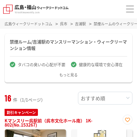
広島ウィークリードットコム
呉市
吉浦駅
禁煙ルームのウィークリ
禁煙ルーム/吉浦駅のマンスリーマンション・ウィークリーマ
ンション情報
タバコの臭いの心配が不要
健康的な環境で安心滞在
もっと見る
16
件（1/1ページ）
割引キャンペーン
Kマンスリー呉駅前（呉市文化ホール南） 1K-
802(No.153267)
お気
に入
り登