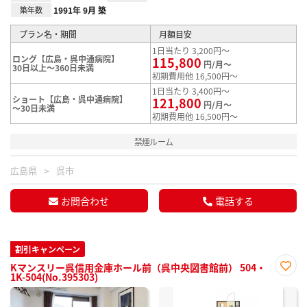
築年数
1991年 9月 築
プラン名・期間
月額目安
1日当たり 3,200円～
ロング【広島・呉中通病院】
115,800
円/月～
30日以上～360日未満
初期費用他 16,500円～
1日当たり 3,400円～
ショート【広島・呉中通病院】
121,800
円/月～
～30日未満
初期費用他 16,500円～
禁煙ルーム
広島県
呉市
お問合わせ
電話する
割引キャンペーン
Kマンスリー呉信用金庫ホール前（呉中央図書館前） 504・
1K-504(No.395303)
お気
に入
り登