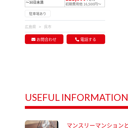
～30日未満
初期費用他 16,500円～
駐車場あり
広島県
呉市
お問合わせ
電話する
USEFUL INFORMATIO
マンスリーマンション