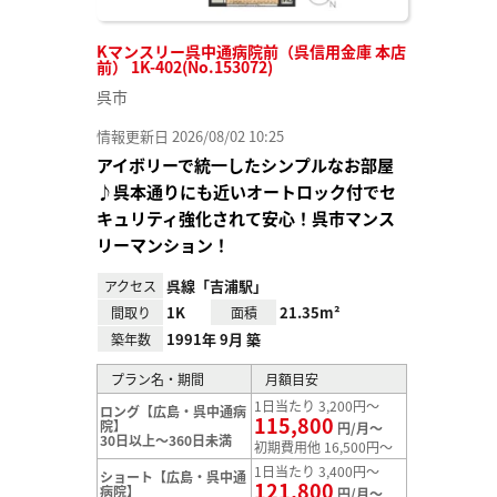
Kマンスリー呉中通病院前（呉信用金庫 本店
前） 1K-402(No.153072)
呉市
情報更新日 2026/08/02 10:25
アイボリーで統一したシンプルなお部屋
♪呉本通りにも近いオートロック付でセ
キュリティ強化されて安心！呉市マンス
リーマンション！
呉線「吉浦駅」
アクセス
1K
21.35m²
間取り
面積
1991年 9月 築
築年数
プラン名・期間
月額目安
1日当たり 3,200円～
ロング【広島・呉中通病
115,800
院】
円/月～
30日以上～360日未満
初期費用他 16,500円～
1日当たり 3,400円～
ショート【広島・呉中通
121,800
病院】
円/月～