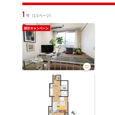
1
件（1/1ページ）
割引キャンペーン
お気
に入
り登
録