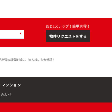
あと1ステップ！簡単30秒！
物件リクエストをする
期出張の経費削減に、法人様にも大好評！
ーマンション
問合わせ