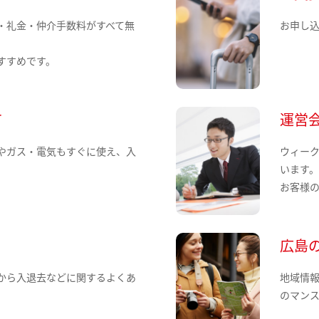
・礼金・仲介手数料がすべて無
お申し
すすめです。
て
運営
やガス・電気もすぐに使え、入
ウィー
います
お客様
広島
から入退去などに関するよくあ
地域情
のマン