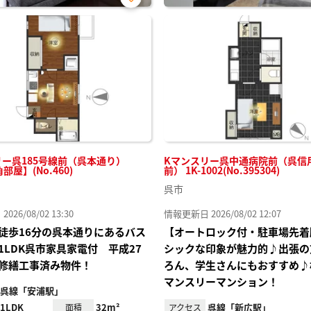
お気
に入
り登
録
リー呉185号線前（呉本通り）
Kマンスリー呉中通病院前（呉信
角部屋】(No.460)
前） 1K-1002(No.395304)
呉市
26/08/02 13:30
情報更新日 2026/08/02 12:07
徒歩16分の呉本通りにあるバス
【オートロック付・駐車場先着
1LDK呉市家具家電付 平成27
シックな印象が魅力的♪出張の
修繕工事済み物件！
ろん、学生さんにもおすすめ♪
マンスリーマンション！
呉線「安浦駅」
1LDK
32m²
呉線「新広駅」
面積
アクセス