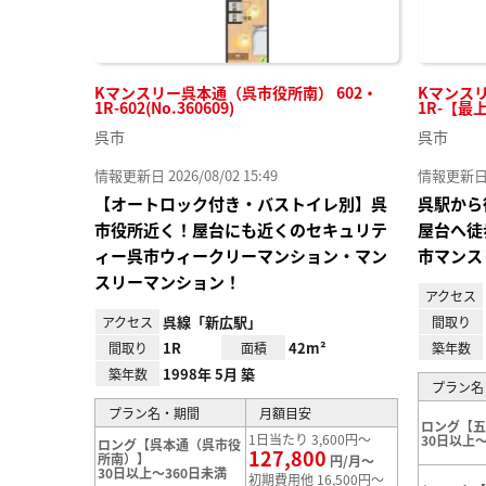
Kマンスリー呉本通（呉市役所南） 602・
Kマンス
1R-602(No.360609)
1R-【最上
呉市
呉市
情報更新日 2026/08/02 15:49
情報更新日 20
【オートロック付き・バストイレ別】呉
呉駅から
市役所近く！屋台にも近くのセキュリテ
屋台へ徒
ィー呉市ウィークリーマンション・マン
市マンス
スリーマンション！
アクセス
呉線「新広駅」
アクセス
間取り
1R
42m²
間取り
面積
築年数
1998年 5月 築
築年数
プラン名
プラン名・期間
月額目安
ロング【
1日当たり 3,600円～
30日以上～
ロング【呉本通（呉市役
127,800
所南）】
円/月～
30日以上～360日未満
初期費用他 16,500円～