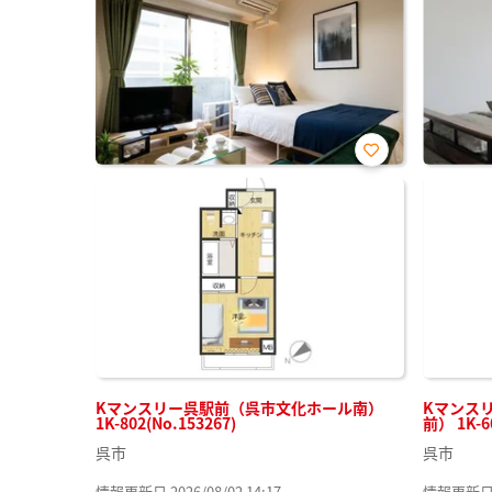
お気
に入
り登
録
Kマンスリー呉駅前（呉市文化ホール南）
Kマンス
1K-802(No.153267)
前） 1K-6
呉市
呉市
情報更新日 2026/08/02 14:17
情報更新日 20