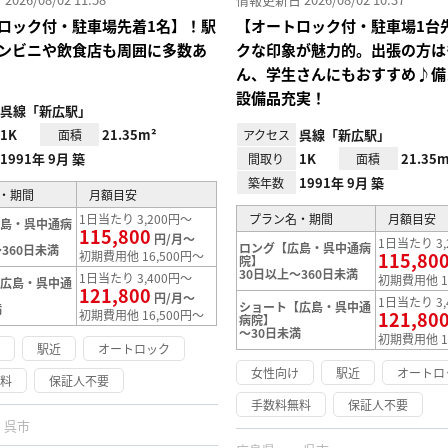
ロック付・駐車場先着1名】！駅
【オートロック付・駐車場1台
ンビニや飲食店も周囲に多数あ
クな印象が魅力的。出張の方は
ん、学生さんにもおすすめ♪備
設備品充実！
呉線「新広駅」
1K
21.35m²
呉線「新広駅」
面積
アクセス
1991年 9月 築
1K
21.35m
間取り
面積
1991年 9月 築
築年数
・期間
月額目安
1日当たり 3,200円～
プラン名・期間
月額目安
広島・呉中通病
115,800
円/月～
1日当たり 3,
ロング【広島・呉中通病
360日未満
初期費用他 16,500円～
115,80
院】
30日以上～360日未満
1日当たり 3,400円～
初期費用他 1
【広島・呉中通
121,800
円/月～
1日当たり 3,
ショート【広島・呉中通
満
初期費用他 16,500円～
121,80
病院】
～30日未満
初期費用他 1
け
駅近
オートロック
女性向け
駅近
オートロ
無料
保証人不要
手数料無料
保証人不要
呉市