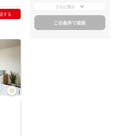
さらに表示
話する
お気
に入
り登
録