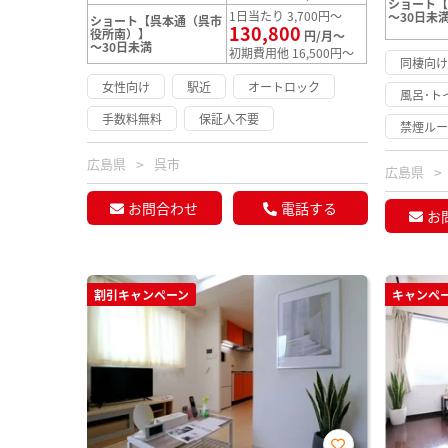
ショート
1日当たり 3,700円～
～30日未
ショート【呉本通（呉市
130,800
役所南）】
円/月～
～30日未満
初期費用他 16,500円～
同棲向
女性向け
駅近
オートロック
風呂･ト
手数料無料
保証人不要
禁煙ル
広島県
呉市
広島県
お問合わせ
電話する
お
割引キャンペーン
キャンペ