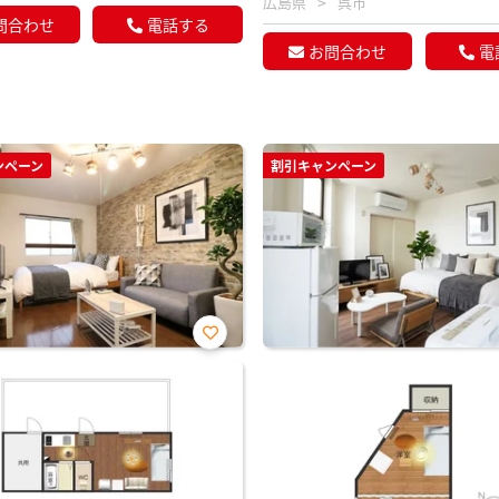
広島県
呉市
問合わせ
電話する
お問合わせ
電
ンペーン
割引キャンペーン
お気
に入
り登
録