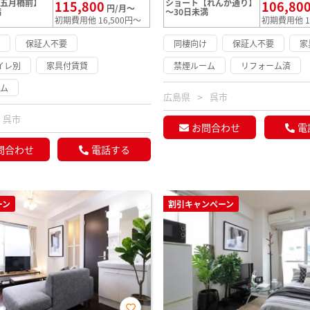
【五月橋前】
ショート【れんが通り】
115,800
106,80
円/月～
満
～30日未満
初期費用他 16,500円～
初期費用他 1
け
保証人不要
同棲向け
保証人不要
家
イレ別
家具付賃貸
禁煙ルーム
リフォーム済
ーム
広島県
呉市
呉市
お問合わせ
電
問合わせ
電話する
ーン
割引キャンペーン