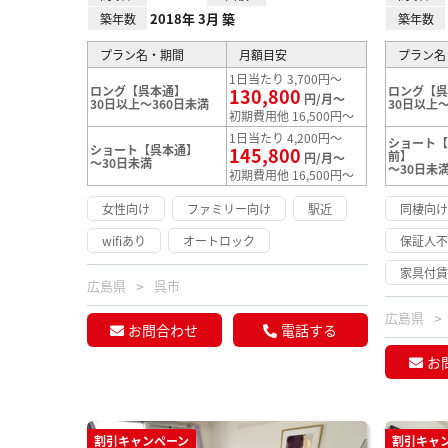
2018年 3月 築
築年数
築年数
プラン名・期間
月額目安
プラン名
1日当たり 3,700円～
ロング【呉本通】
ロング【呉
130,800
円/月～
30日以上～360日未満
30日以上～
初期費用他 16,500円～
1日当たり 4,200円～
ショート【
ショート【呉本通】
145,800
前】
円/月～
～30日未満
～30日未
初期費用他 16,500円～
女性向け
ファミリー向け
駅近
同棲向
wifiあり
オートロック
保証人
家具付
広島県
呉市
広島県
お問合わせ
電話する
お
割引キャンペーン
割引キャ