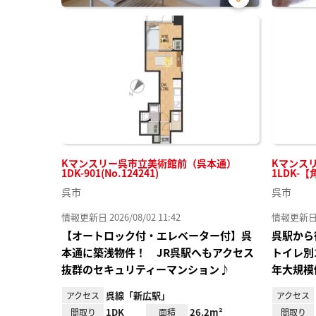
お気
に入
り登
録
Kマンスリー呉市立美術館前（呉本通）
Kマンス
1DK-901(No.124241)
1LDK-【
呉市
呉市
情報更新日 2026/08/02 11:42
情報更新日 20
【オートロック付・エレベーター付】呉
呉駅から
本通に築浅物件！ JR呉駅へもアクセス
トイレ別
抜群のセキュリティーマンション♪
年大規模
呉線「新広駅」
アクセス
アクセス
1DK
26.2m²
間取り
面積
間取り