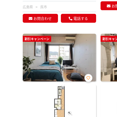
お
広島県
呉市
お問合わせ
電話する
割引キャンペーン
割引キャ
お気
に入
り登
録