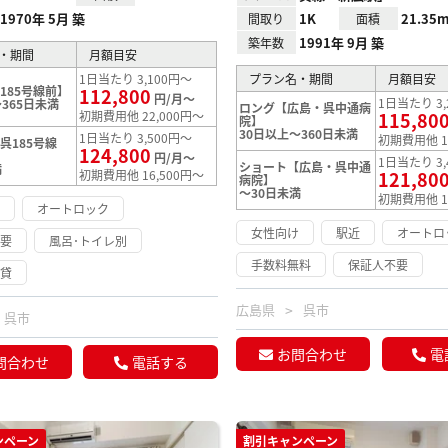
1970年 5月 築
1K
21.35m
間取り
面積
1991年 9月 築
築年数
・期間
月額目安
1日当たり 3,100円～
プラン名・期間
月額目安
185号線前】
112,800
円/月～
1日当たり 3,
365日未満
ロング【広島・呉中通病
初期費用他 22,000円～
115,80
院】
30日以上～360日未満
1日当たり 3,500円～
初期費用他 1
呉185号線
124,800
円/月～
1日当たり 3,
ショート【広島・呉中通
満
初期費用他 16,500円～
121,80
病院】
～30日未満
初期費用他 1
け
オートロック
女性向け
駅近
オートロ
不要
風呂･トイレ別
手数料無料
保証人不要
賃貸
広島県
呉市
呉市
お問合わせ
電
問合わせ
電話する
ンペーン
割引キャンペーン