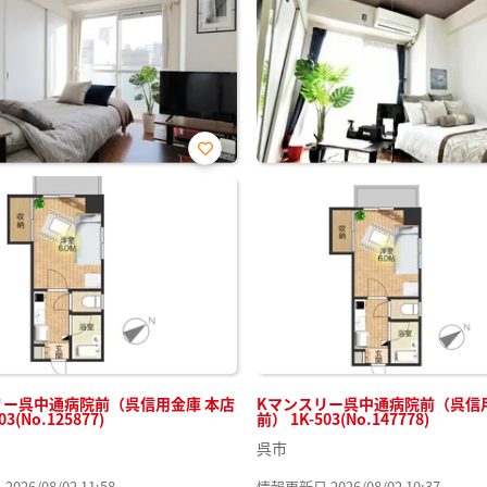
お気
に入
り登
録
リー呉中通病院前（呉信用金庫 本店
Kマンスリー呉中通病院前（呉信
03(No.125877)
前） 1K-503(No.147778)
呉市
26/08/02 11:58
情報更新日 2026/08/02 10:37