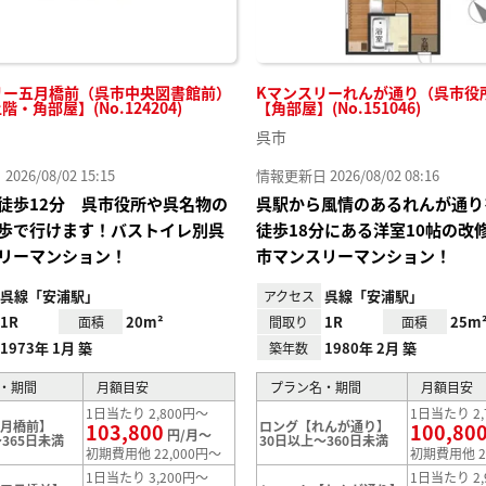
リー五月橋前（呉市中央図書館前）
Kマンスリーれんが通り（呉市役所前
階・角部屋】(No.124204)
【角部屋】(No.151046)
呉市
26/08/02 15:15
情報更新日 2026/08/02 08:16
徒歩12分 呉市役所や呉名物の
呉駅から風情のあるれんが通り
歩で行けます！バストイレ別呉
徒歩18分にある洋室10帖の改
リーマンション！
市マンスリーマンション！
呉線「安浦駅」
呉線「安浦駅」
アクセス
1R
20m²
1R
25m
面積
間取り
面積
1973年 1月 築
1980年 2月 築
築年数
・期間
月額目安
プラン名・期間
月額目安
1日当たり 2,800円～
1日当たり 2,
五月橋前】
ロング【れんが通り】
103,800
100,80
円/月～
365日未満
30日以上～360日未満
初期費用他 22,000円～
初期費用他 2
1日当たり 3,200円～
1日当たり 2,