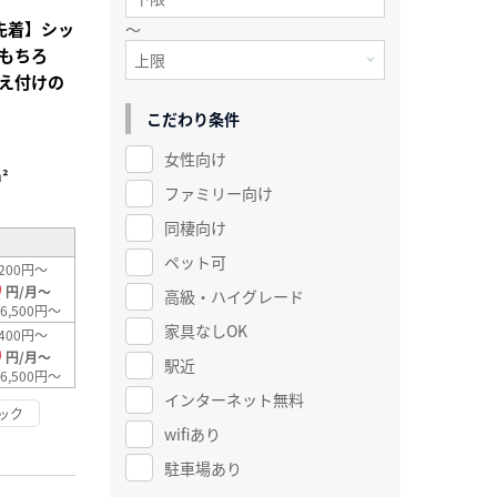
先着】シッ
～
もちろ
え付けの
こだわり条件
女性向け
²
ファミリー向け
同棲向け
ペット可
200円～
0
円/月～
高級・ハイグレード
6,500円～
家具なしOK
400円～
0
円/月～
駅近
6,500円～
インターネット無料
ック
wifiあり
駐車場あり