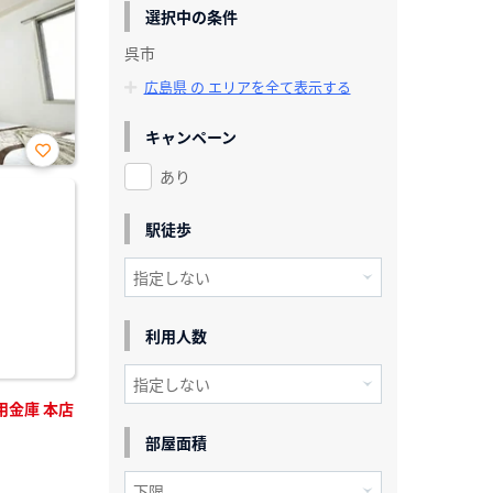
選択中の条件
呉市
広島県 の エリアを全て表示する
キャンペーン
あり
お気
に入
り登
録
駅徒歩
利用人数
用金庫 本店
部屋面積