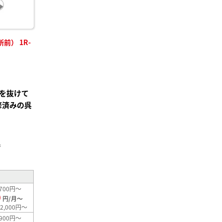
） 1R-
を抜けて
修済みの呉
²
700円～
0
円/月～
2,000円～
900円～