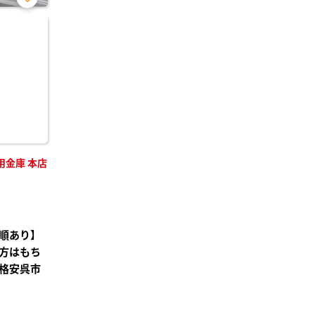
お気
に入
り登
録
用金庫 本店
順あり】
方はもち
格安呉市