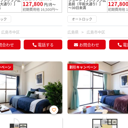
【フジグラン広
ショート【フジグラン広
127,800
127,80
和大通り）】
島前（平和大通り）】
円/月～
満
～30日未満
初期費用他 16,500円～
初期費用他 1
ロック
オートロック
広島市中区
広島県
広島市中区
問合わせ
電話する
お問合わせ
電
ンペーン
割引キャンペーン
お気
に入
り登