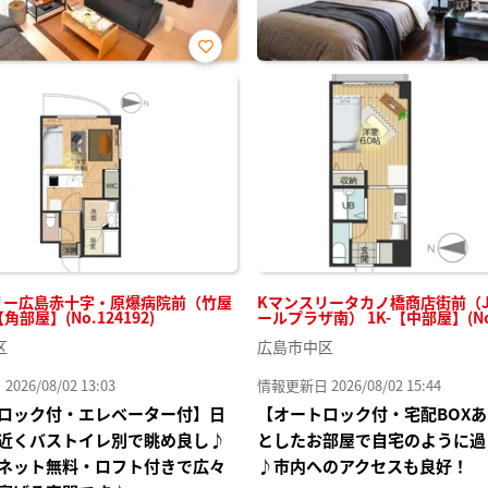
お気
に入
り登
録
リー広島赤十字・原爆病院前（竹屋
Kマンスリータカノ橋商店街前（J
【角部屋】(No.124192)
ールプラザ南） 1K-【中部屋】(No.
区
広島市中区
26/08/02 13:03
情報更新日 2026/08/02 15:44
ロック付・エレベーター付】日
【オートロック付・宅配BOX
近くバストイレ別で眺め良し♪
としたお部屋で自宅のように過
ネット無料・ロフト付きで広々
♪市内へのアクセスも良好！