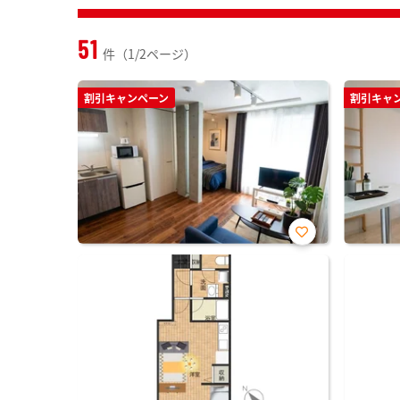
51
件（1/2ページ）
割引キャンペーン
割引キャ
お気
に入
り登
録