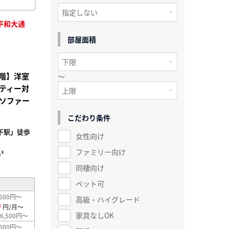
平和大通
部屋面積
階】洋室
～
ティー対
ソファー
こだわり条件
下駅」徒歩
女性向け
ファミリー向け
²
同棲向け
ペット可
600円～
高級・ハイグレード
0
円/月～
家具なしOK
6,500円～
600円～