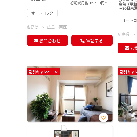
ショート
初期費用他 16,500円～
島前（平
～30日未
オートロック
オート
広島県
広島市南区
広島県
お問合わせ
電話する
お
割引キャンペーン
割引キャ
お気
に入
り登