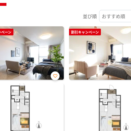
並び順
ンペーン
割引キャンペーン
お気
に入
り登
録