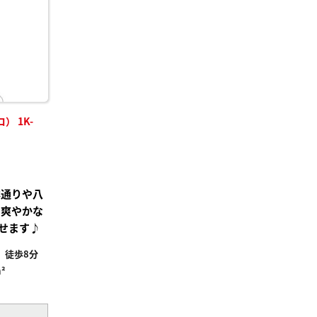
録
 1K-
本通りや八
！爽やかな
せます♪
」徒歩8分
²