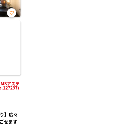
お気
に入
り登
録
MSアステ
127297)
あり】広々
ごせます