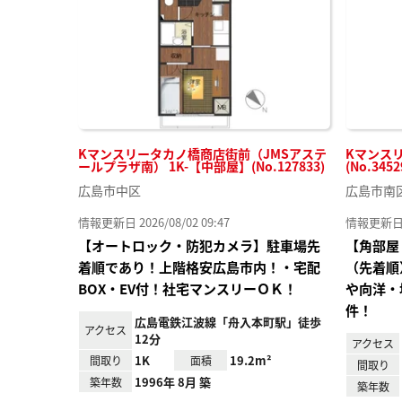
録
Kマンスリータカノ橋商店街前（JMSアステ
Kマンスリ
ールプラザ南） 1K-【中部屋】(No.127833)
(No.3452
広島市中区
広島市南
情報更新日 2026/08/02 09:47
情報更新日 20
【オートロック・防犯カメラ】駐車場先
【角部屋
着順であり！上階格安広島市内！・宅配
（先着順
BOX・EV付！社宅マンスリーＯＫ！
や向洋・
件！
広島電鉄江波線「舟入本町駅」徒歩
アクセス
12分
アクセス
1K
19.2m²
間取り
面積
間取り
1996年 8月 築
築年数
築年数