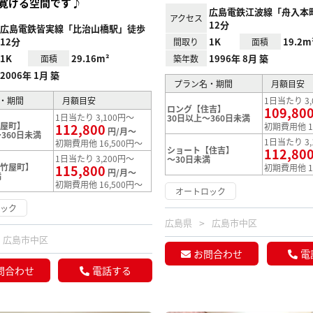
寛げる空間です♪
広島電鉄江波線「舟入本
アクセス
12分
広島電鉄皆実線「比治山橋駅」徒歩
12分
1K
19.2m
間取り
面積
1K
29.16m²
1996年 8月 築
面積
築年数
2006年 1月 築
プラン名・期間
月額目安
・期間
月額目安
1日当たり 3,
ロング【住吉】
109,80
1日当たり 3,100円～
30日以上～360日未満
竹屋町】
112,800
初期費用他 1
円/月～
360日未満
1日当たり 3,
初期費用他 16,500円～
ショート【住吉】
112,80
1日当たり 3,200円～
～30日未満
【竹屋町】
115,800
初期費用他 1
円/月～
満
初期費用他 16,500円～
オートロック
ロック
広島県
広島市中区
広島市中区
お問合わせ
電
問合わせ
電話する