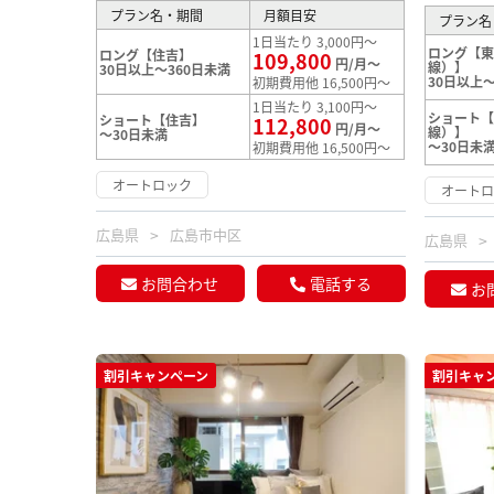
プラン名・期間
月額目安
プラン名
1日当たり 3,000円～
ロング【東
ロング【住吉】
109,800
円/月～
線）】
30日以上～360日未満
30日以上～
初期費用他 16,500円～
1日当たり 3,100円～
ショート【
ショート【住吉】
112,800
円/月～
線）】
～30日未満
～30日未
初期費用他 16,500円～
オートロック
オート
広島県
広島市中区
広島県
お問合わせ
電話する
お
割引キャンペーン
割引キャ