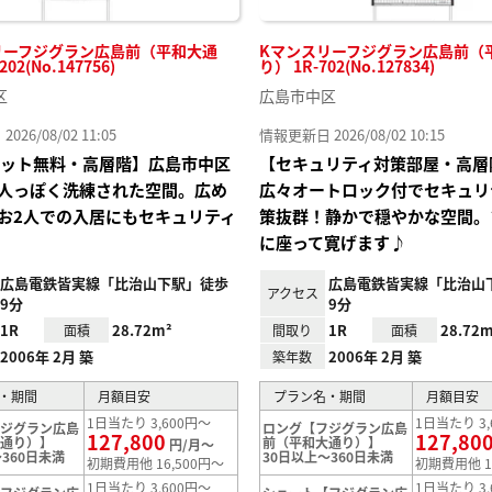
リーフジグラン広島前（平和大通
Kマンスリーフジグラン広島前（
202(No.147756)
り） 1R-702(No.127834)
区
広島市中区
26/08/02 11:05
情報更新日 2026/08/02 10:15
Iネット無料・高層階】広島市中区
【セキュリティ対策部屋・高層
人っぽく洗練された空間。広め
広々オートロック付でセキュリ
お2人での入居にもセキュリティ
策抜群！静かで穏やかな空間。
に座って寛げます♪
広島電鉄皆実線「比治山下駅」徒歩
広島電鉄皆実線「比治山
アクセス
9分
9分
1R
28.72m²
1R
28.72m
面積
間取り
面積
2006年 2月 築
2006年 2月 築
築年数
・期間
月額目安
プラン名・期間
月額目安
1日当たり 3,600円～
1日当たり 3,
フジグラン広島
ロング【フジグラン広島
127,800
127,80
大通り）】
前（平和大通り）】
円/月～
360日未満
30日以上～360日未満
初期費用他 16,500円～
初期費用他 1
1日当たり 3,600円～
1日当たり 3,