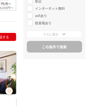
駅近
0
円/月～
6,500円～
インターネット無料
wifiあり
駐車場あり
さらに表示
話する
お気
に入
り登