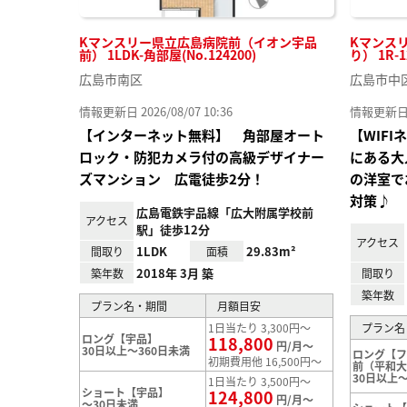
Kマンスリー県立広島病院前（イオン宇品
Kマンス
前） 1LDK-角部屋(No.124200)
り） 1R-1
広島市南区
広島市中
情報更新日 2026/08/07 10:36
情報更新日 20
【インターネット無料】 角部屋オート
【WIF
ロック・防犯カメラ付の高級デザイナー
にある大
ズマンション 広電徒歩2分！
の洋室で
対策♪
広島電鉄宇品線「広大附属学校前
アクセス
駅」徒歩12分
アクセス
1LDK
29.83m²
間取り
面積
2018年 3月 築
築年数
間取り
築年数
プラン名・期間
月額目安
1日当たり 3,300円～
プラン名
ロング【宇品】
118,800
円/月～
30日以上～360日未満
ロング【
初期費用他 16,500円～
前（平和
30日以上～
1日当たり 3,500円～
ショート【宇品】
124,800
円/月～
～30日未満