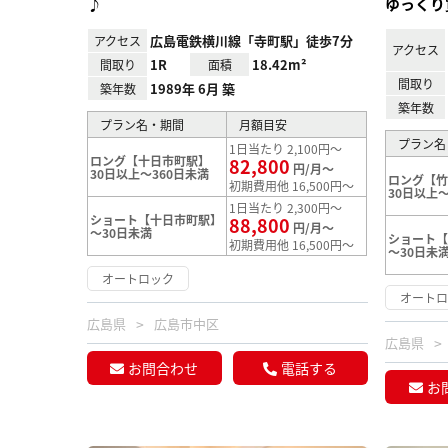
♪
ゆっくり
広島電鉄横川線「寺町駅」徒歩7分
アクセス
アクセス
1R
18.42m²
間取り
面積
間取り
1989年 6月 築
築年数
築年数
プラン名・期間
月額目安
プラン名
1日当たり 2,100円～
ロング【十日市町駅】
82,800
円/月～
30日以上～360日未満
ロング【
初期費用他 16,500円～
30日以上～
1日当たり 2,300円～
ショート【十日市町駅】
88,800
円/月～
～30日未満
ショート
初期費用他 16,500円～
～30日未
オートロック
オート
広島県
広島市中区
広島県
お問合わせ
電話する
お