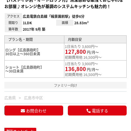
お部屋♪オレンジ色が基調のシステムキッチンも魅力的！
アクセス
広島電鉄白島線「縮景園前駅」徒歩6分
間取り
1LDK
面積
28.83m²
築年数
2017年 9月 築
プラン名・期間
月額目安
1日当たり 3,600円～
ロング【広島鉄砲町】
127,800
円/月～
30日以上～360日未満
初期費用他 16,500円～
1日当たり 3,900円～
ショート【広島鉄砲町】
136,800
円/月～
～30日未満
初期費用他 16,500円～
ファミリー向け
広島県
広島市中区
お問合わせ
電話する