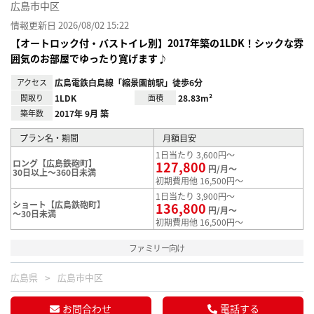
広島市中区
情報更新日 2026/08/02 15:22
【オートロック付・バストイレ別】2017年築の1LDK！シックな雰
囲気のお部屋でゆったり寛げます♪
アクセス
広島電鉄白島線「縮景園前駅」徒歩6分
間取り
1LDK
面積
28.83m²
築年数
2017年 9月 築
プラン名・期間
月額目安
1日当たり 3,600円～
ロング【広島鉄砲町】
127,800
円/月～
30日以上～360日未満
初期費用他 16,500円～
1日当たり 3,900円～
ショート【広島鉄砲町】
136,800
円/月～
～30日未満
初期費用他 16,500円～
ファミリー向け
広島県
広島市中区
お問合わせ
電話する