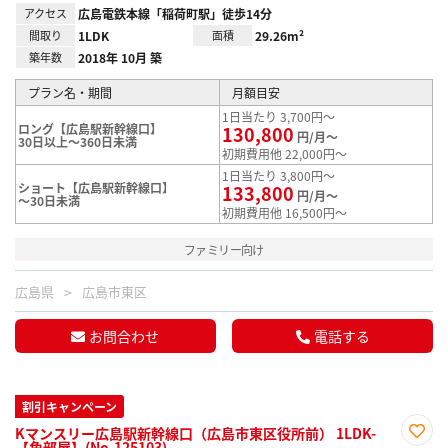
アクセス
広島電鉄本線「稲荷町駅」徒歩14分
間取り
1LDK
面積
29.26m²
築年数
2018年 10月 築
プラン名・期間
月額目安
1日当たり 3,700円～
ロング【広島駅新幹線口】
130,800
円/月～
30日以上～360日未満
初期費用他 22,000円～
1日当たり 3,800円～
ショート【広島駅新幹線口】
133,800
円/月～
～30日未満
初期費用他 16,500円～
ファミリー向け
広島県
広島市東区
お問合わせ
電話する
割引キャンペーン
Kマンスリー広島駅新幹線口（広島市東区役所前） 1LDK-
【角部屋】(No.125103)