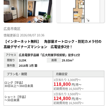
り登
録
広島市南区
情報更新日 2026/08/07 10:36
【インターネット無料】 角部屋オートロック・防犯カメラ付の
高級デザイナーズマンション 広電徒歩2分！
アクセス
広島電鉄宇品線「広大附属学校前駅」徒歩12分
間取り
1LDK
面積
29.83m²
築年数
2018年 3月 築
プラン名・期間
月額目安
1日当たり 3,300円～
ロング【宇品】
118,800
円/月～
30日以上～360日未満
初期費用他 16,500円～
1日当たり 3,500円～
ショート【宇品】
124,800
円/月～
～30日未満
初期費用他 16,500円～