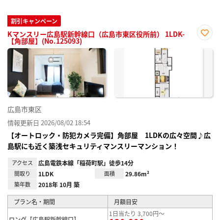
割引キャンペーン
Kマンスリー広島駅新幹線口（広島市東区役所前） 1LDK-
【角部屋】(No.125093)
お気
に入
り登
録
広島市東区
情報更新日 2026/08/02 18:54
【オートロック・防犯カメラ完備】角部屋 1LDKの広々空間♪広
島駅にも近く築浅セキュリティマンスリーマンション！
アクセス
広島電鉄本線「稲荷町駅」徒歩14分
間取り
1LDK
面積
29.86m²
築年数
2018年 10月 築
プラン名・期間
月額目安
1日当たり 3,700円～
ロング【広島駅新幹線口】