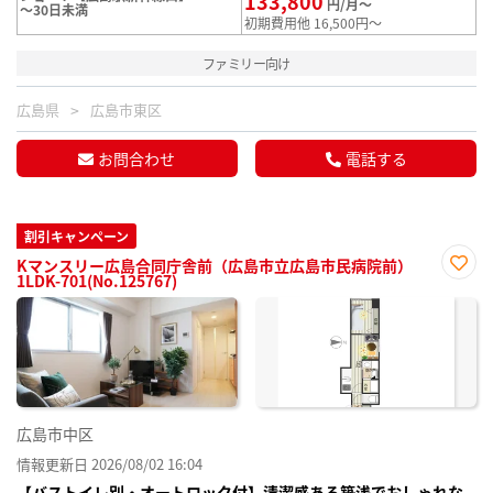
133,800
円/月～
～30日未満
初期費用他 16,500円～
ファミリー向け
広島県
広島市東区
お問合わせ
電話する
割引キャンペーン
Kマンスリー広島合同庁舎前（広島市立広島市民病院前）
1LDK-701(No.125767)
お気
に入
り登
録
広島市中区
情報更新日 2026/08/02 16:04
【バストイレ別・オートロック付】清潔感ある築浅でおしゃれな