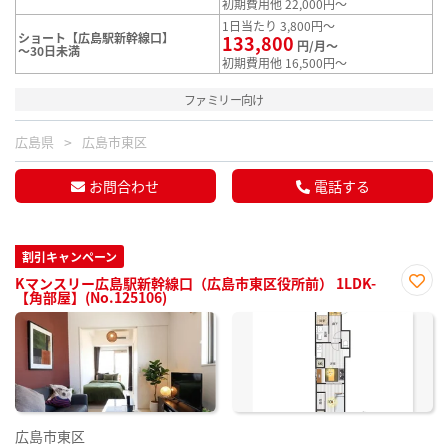
初期費用他 22,000円～
1日当たり 3,800円～
ショート【広島駅新幹線口】
133,800
円/月～
～30日未満
初期費用他 16,500円～
ファミリー向け
広島県
広島市東区
お問合わせ
電話する
割引キャンペーン
Kマンスリー広島駅新幹線口（広島市東区役所前） 1LDK-
【角部屋】(No.125106)
お気
に入
り登
録
広島市東区