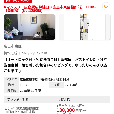
割引キャンペーン
Kマンスリー広島駅新幹線口（広島市東区役所前） 1LDK-
【角部屋】(No.125095)
お気
に入
り登
録
広島市東区
情報更新日 2026/08/02 22:48
【オートロック付・独立洗面台付】角部屋 バストイレ別・独立
洗面台付 落ち着いた色合いのリビングで、ゆったりのんびり過
ごせます♪
アクセス
広島電鉄本線「稲荷町駅」徒歩14分
間取り
1LDK
面積
29.35m²
築年数
2018年 10月 築
プラン名・期間
月額目安
1日当たり 3,700円～
ロング【広島駅新幹線口】
130,800
円/月～
30日以上～360日未満