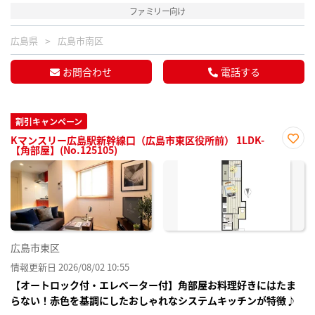
ファミリー向け
広島県
広島市南区
お問合わせ
電話する
割引キャンペーン
Kマンスリー広島駅新幹線口（広島市東区役所前） 1LDK-
【角部屋】(No.125105)
お気
に入
り登
録
広島市東区
情報更新日 2026/08/02 10:55
【オートロック付・エレベーター付】角部屋お料理好きにはたま
らない！赤色を基調にしたおしゃれなシステムキッチンが特徴♪