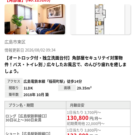
お気
に入
り登
録
広島市東区
情報更新日 2026/08/02 09:34
【オートロック付・独立洗面台付】角部屋セキュリテイ対策物
件！バス・トイレ別♪広々したお風呂で、のんびり疲れを癒しま
しょう。
アクセス
広島電鉄本線「稲荷町駅」徒歩14分
間取り
1LDK
面積
29.35m²
築年数
2018年 10月 築
プラン名・期間
月額目安
1日当たり 3,700円～
ロング【広島駅新幹線口】
130,800
円/月～
30日以上～360日未満
初期費用他 22,000円～
1日当たり 3,800円～
ショート【広島駅新幹線口】