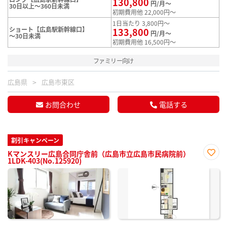
130,800
円/月～
30日以上～360日未満
初期費用他 22,000円～
1日当たり 3,800円～
ショート【広島駅新幹線口】
133,800
円/月～
～30日未満
初期費用他 16,500円～
ファミリー向け
広島県
広島市東区
お問合わせ
電話する
割引キャンペーン
Kマンスリー広島合同庁舎前（広島市立広島市民病院前）
1LDK-403(No.125920)
お気
に入
り登
録