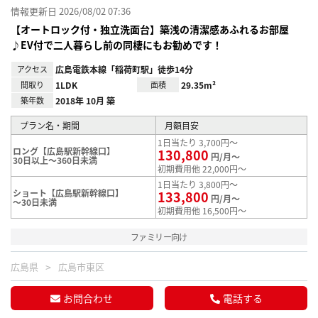
情報更新日 2026/08/02 07:36
【オートロック付・独立洗面台】築浅の清潔感あふれるお部屋
♪EV付で二人暮らし前の同棲にもお勧めです！
アクセス
広島電鉄本線「稲荷町駅」徒歩14分
間取り
1LDK
面積
29.35m²
築年数
2018年 10月 築
プラン名・期間
月額目安
1日当たり 3,700円～
ロング【広島駅新幹線口】
130,800
円/月～
30日以上～360日未満
初期費用他 22,000円～
1日当たり 3,800円～
ショート【広島駅新幹線口】
133,800
円/月～
～30日未満
初期費用他 16,500円～
ファミリー向け
広島県
広島市東区
お問合わせ
電話する