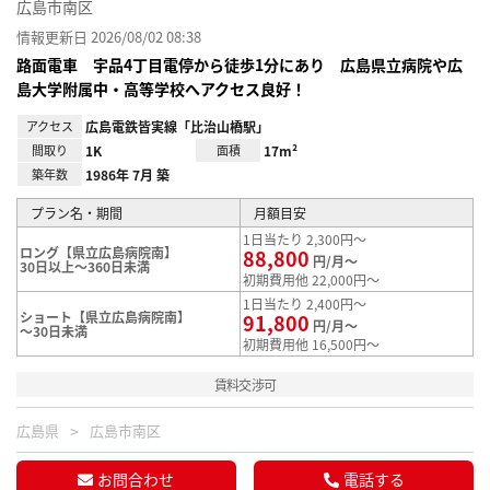
広島市南区
情報更新日 2026/08/02 08:38
路面電車 宇品4丁目電停から徒歩1分にあり 広島県立病院や広
島大学附属中・高等学校へアクセス良好！
アクセス
広島電鉄皆実線「比治山橋駅」
間取り
1K
面積
17m²
築年数
1986年 7月 築
プラン名・期間
月額目安
1日当たり 2,300円～
ロング【県立広島病院南】
88,800
円/月～
30日以上～360日未満
初期費用他 22,000円～
1日当たり 2,400円～
ショート【県立広島病院南】
91,800
円/月～
～30日未満
初期費用他 16,500円～
賃料交渉可
広島県
広島市南区
お問合わせ
電話する