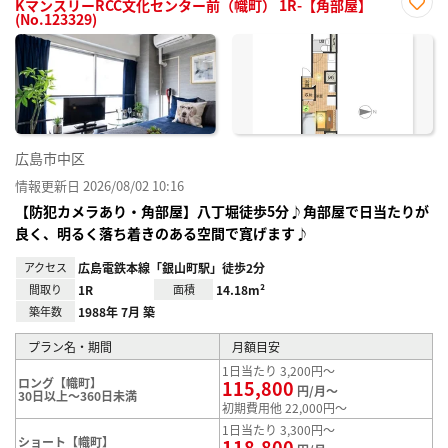
KマンスリーRCC文化センター前（幟町） 1R-【角部屋】
(No.123329)
お気
に入
り登
録
広島市中区
情報更新日 2026/08/02 10:16
【防犯カメラあり・角部屋】八丁堀徒歩5分♪角部屋で日当たりが
良く、明るく落ち着きのある空間で寛げます♪
アクセス
広島電鉄本線「銀山町駅」徒歩2分
間取り
1R
面積
14.18m²
築年数
1988年 7月 築
プラン名・期間
月額目安
1日当たり 3,200円～
ロング【幟町】
115,800
円/月～
30日以上～360日未満
初期費用他 22,000円～
1日当たり 3,300円～
ショート【幟町】
118,800