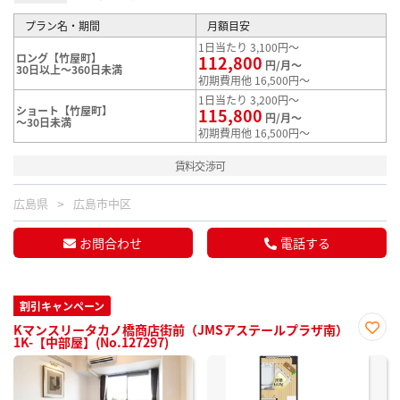
プラン名・期間
月額目安
1日当たり 3,100円～
ロング【竹屋町】
112,800
円/月～
30日以上～360日未満
初期費用他 16,500円～
1日当たり 3,200円～
ショート【竹屋町】
115,800
円/月～
～30日未満
初期費用他 16,500円～
賃料交渉可
広島県
広島市中区
お問合わせ
電話する
割引キャンペーン
Kマンスリータカノ橋商店街前（JMSアステールプラザ南）
1K-【中部屋】(No.127297)
お気
に入
り登
録