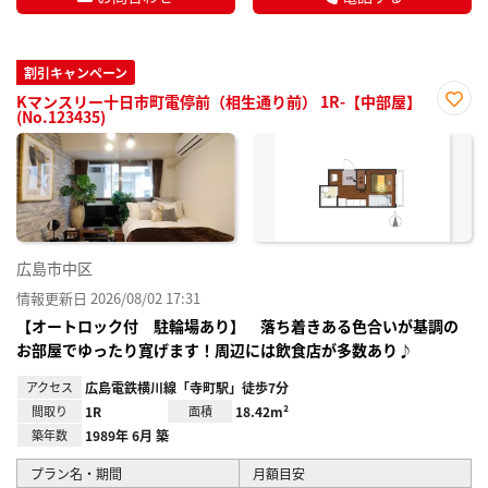
割引キャンペーン
Kマンスリー十日市町電停前（相生通り前） 1R-【中部屋】
(No.123435)
お気
に入
り登
録
広島市中区
情報更新日 2026/08/02 17:31
【オートロック付 駐輪場あり】 落ち着きある色合いが基調の
お部屋でゆったり寛げます！周辺には飲食店が多数あり♪
アクセス
広島電鉄横川線「寺町駅」徒歩7分
間取り
1R
面積
18.42m²
築年数
1989年 6月 築
プラン名・期間
月額目安