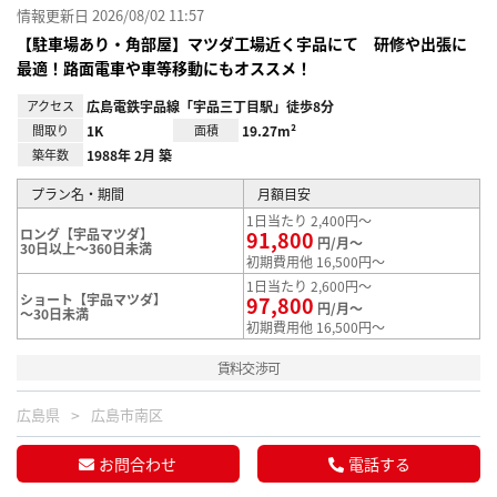
情報更新日 2026/08/02 11:57
【駐車場あり・角部屋】マツダ工場近く宇品にて 研修や出張に
最適！路面電車や車等移動にもオススメ！
アクセス
広島電鉄宇品線「宇品三丁目駅」徒歩8分
間取り
1K
面積
19.27m²
築年数
1988年 2月 築
プラン名・期間
月額目安
1日当たり 2,400円～
ロング【宇品マツダ】
91,800
円/月～
30日以上～360日未満
初期費用他 16,500円～
1日当たり 2,600円～
ショート【宇品マツダ】
97,800
円/月～
～30日未満
初期費用他 16,500円～
賃料交渉可
広島県
広島市南区
お問合わせ
電話する