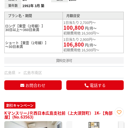
築年数
1992年 3月 築
プラン名・期間
月額目安
1日当たり 2,700円～
ロング【東雲（2号線）】
100,800
円/月～
30日以上～360日未満
初期費用他 16,500円～
1日当たり 2,900円～
ショート【東雲（2号線）】
106,800
円/月～
～30日未満
初期費用他 16,500円～
賃料交渉可
広島県
広島市南区
お問合わせ
電話する
割引キャンペーン
KマンスリーJＲ西日本広島支社前（上大須賀町） 1K-【角部
屋】(No.63563)
お気
に入
り登