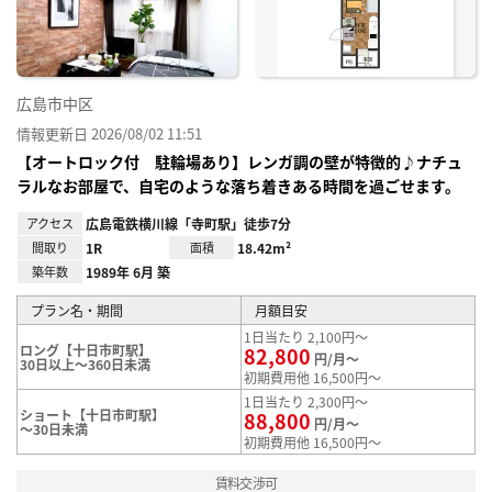
録
広島市中区
情報更新日 2026/08/02 11:51
【オートロック付 駐輪場あり】レンガ調の壁が特徴的♪ナチュ
ラルなお部屋で、自宅のような落ち着きある時間を過ごせます。
アクセス
広島電鉄横川線「寺町駅」徒歩7分
間取り
1R
面積
18.42m²
築年数
1989年 6月 築
プラン名・期間
月額目安
1日当たり 2,100円～
ロング【十日市町駅】
82,800
円/月～
30日以上～360日未満
初期費用他 16,500円～
1日当たり 2,300円～
ショート【十日市町駅】
88,800
円/月～
～30日未満
初期費用他 16,500円～
賃料交渉可