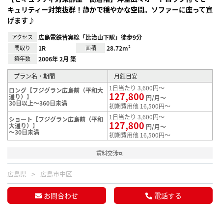
キュリティー対策抜群！静かで穏やかな空間。ソファーに座って寛
げます♪
アクセス
広島電鉄皆実線「比治山下駅」徒歩9分
間取り
1R
面積
28.72m²
築年数
2006年 2月 築
プラン名・期間
月額目安
1日当たり 3,600円～
ロング【フジグラン広島前（平和大
127,800
通り）】
円/月～
30日以上～360日未満
初期費用他 16,500円～
1日当たり 3,600円～
ショート【フジグラン広島前（平和
127,800
大通り）】
円/月～
～30日未満
初期費用他 16,500円～
賃料交渉可
広島県
広島市中区
お問合わせ
電話する