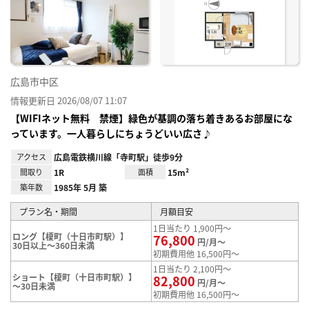
り登
録
広島市中区
情報更新日 2026/08/07 11:07
【WIFIネット無料 禁煙】緑色が基調の落ち着きあるお部屋にな
っています。一人暮らしにちょうどいい広さ♪
アクセス
広島電鉄横川線「寺町駅」徒歩9分
間取り
1R
面積
15m²
築年数
1985年 5月 築
プラン名・期間
月額目安
1日当たり 1,900円～
ロング【榎町（十日市町駅）】
76,800
円/月～
30日以上～360日未満
初期費用他 16,500円～
1日当たり 2,100円～
ショート【榎町（十日市町駅）】
82,800
円/月～
～30日未満
初期費用他 16,500円～