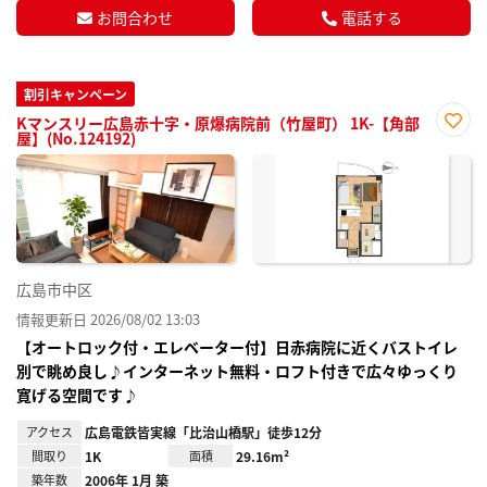
お問合わせ
電話する
割引キャンペーン
Kマンスリー広島赤十字・原爆病院前（竹屋町） 1K-【角部
屋】(No.124192)
お気
に入
り登
録
広島市中区
情報更新日 2026/08/02 13:03
【オートロック付・エレベーター付】日赤病院に近くバストイレ
別で眺め良し♪インターネット無料・ロフト付きで広々ゆっくり
寛げる空間です♪
アクセス
広島電鉄皆実線「比治山橋駅」徒歩12分
間取り
1K
面積
29.16m²
築年数
2006年 1月 築