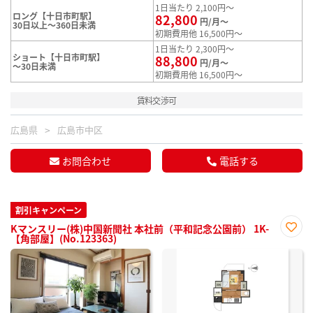
1日当たり 2,100円～
ロング【十日市町駅】
82,800
円/月～
30日以上～360日未満
初期費用他 16,500円～
1日当たり 2,300円～
ショート【十日市町駅】
88,800
円/月～
～30日未満
初期費用他 16,500円～
賃料交渉可
広島県
広島市中区
お問合わせ
電話する
割引キャンペーン
Kマンスリー(株)中国新聞社 本社前（平和記念公園前） 1K-
【角部屋】(No.123363)
お気
に入
り登
録