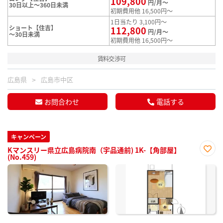
109,800
円/月～
30日以上～360日未満
初期費用他 16,500円～
1日当たり 3,100円～
ショート【住吉】
112,800
円/月～
～30日未満
初期費用他 16,500円～
賃料交渉可
広島県
広島市中区
お問合わせ
電話する
キャンペーン
Kマンスリー県立広島病院南（宇品通前) 1K-【角部屋】
(No.459)
お気
に入
り登
録