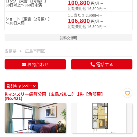
ロング【東雲（2号線）】
100,800
円/月～
30日以上～360日未満
初期費用他 16,500円～
1日当たり 2,900円～
ショート【東雲（2号線）】
106,800
円/月～
～30日未満
初期費用他 16,500円～
賃料交渉可
広島県
広島市南区
お問合わせ
電話する
割引キャンペーン
Kマンスリー袋町公園（広島パルコ） 1K-【角部屋】
(No.421)
お気
に入
り登
録