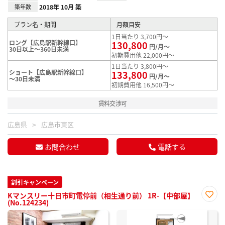
築年数
2018年 10月 築
プラン名・期間
月額目安
1日当たり 3,700円～
ロング【広島駅新幹線口】
130,800
円/月～
30日以上～360日未満
初期費用他 22,000円～
1日当たり 3,800円～
ショート【広島駅新幹線口】
133,800
円/月～
～30日未満
初期費用他 16,500円～
賃料交渉可
広島県
広島市東区
お問合わせ
電話する
割引キャンペーン
Kマンスリー十日市町電停前（相生通り前） 1R-【中部屋】
(No.124234)
お気
に入
り登