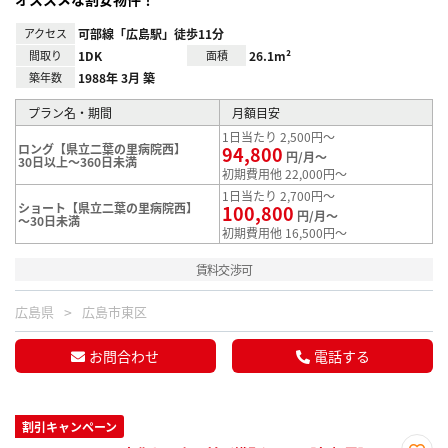
アクセス
可部線「広島駅」徒歩11分
間取り
1DK
面積
26.1m²
築年数
1988年 3月 築
プラン名・期間
月額目安
1日当たり 2,500円～
ロング【県立二葉の里病院西】
94,800
円/月～
30日以上～360日未満
初期費用他 22,000円～
1日当たり 2,700円～
ショート【県立二葉の里病院西】
100,800
円/月～
～30日未満
初期費用他 16,500円～
賃料交渉可
広島県
広島市東区
お問合わせ
電話する
割引キャンペーン