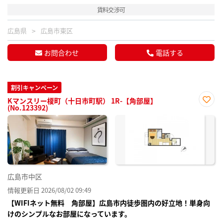
賃料交渉可
広島県
広島市東区
お問合わせ
電話する
割引キャンペーン
Kマンスリー榎町（十日市町駅） 1R-【角部屋】
(No.123392)
お気
に入
り登
録
広島市中区
情報更新日 2026/08/02 09:49
【WIFIネット無料 角部屋】広島市内徒歩圏内の好立地！単身向
けのシンプルなお部屋になっています。