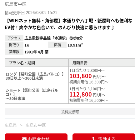
広島市中区
情報更新日 2026/08/02 15:22
【WIFIネット無料・角部屋】本通りや八丁堀・紙屋町へも便利な
EV付！爽やかな色合いで、のんびり快適に暮らせます♪
アクセス
広島電鉄宇品線「本通駅」徒歩8分
間取り
1K
面積
18.91m²
築年数
1991年 4月 築
プラン名・期間
月額目安
1日当たり 2,800円～
ロング【袋町公園（広島パルコ）】
103,800
円/月～
30日以上～360日未満
初期費用他 16,500円～
1日当たり 3,100円～
ショート【袋町公園（広島パル
112,800
コ）】
円/月～
～30日未満
初期費用他 16,500円～
賃料交渉可
広島県
広島市中区
お問合わせ
電話する