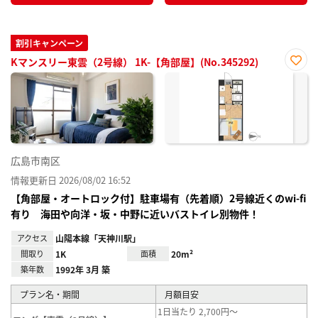
割引キャンペーン
Kマンスリー東雲（2号線） 1K-【角部屋】(No.345292)
お気
に入
り登
録
広島市南区
情報更新日 2026/08/02 16:52
【角部屋・オートロック付】駐車場有（先着順）2号線近くのwi-fi
有り 海田や向洋・坂・中野に近いバストイレ別物件！
アクセス
山陽本線「天神川駅」
間取り
1K
面積
20m²
築年数
1992年 3月 築
プラン名・期間
月額目安
1日当たり 2,700円～