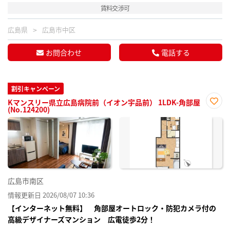
賃料交渉可
広島県
広島市中区
お問合わせ
電話する
割引キャンペーン
Kマンスリー県立広島病院前（イオン宇品前） 1LDK-角部屋
(No.124200)
お気
に入
り登
録
広島市南区
情報更新日 2026/08/07 10:36
【インターネット無料】 角部屋オートロック・防犯カメラ付の
高級デザイナーズマンション 広電徒歩2分！