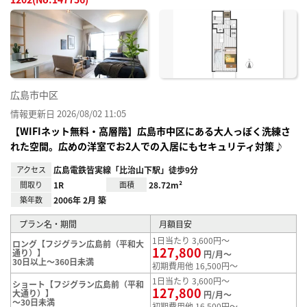
お気
に入
り登
録
広島市中区
情報更新日 2026/08/02 11:05
【WIFIネット無料・高層階】広島市中区にある大人っぽく洗練さ
れた空間。広めの洋室でお2人での入居にもセキュリティ対策♪
アクセス
広島電鉄皆実線「比治山下駅」徒歩9分
間取り
1R
面積
28.72m²
築年数
2006年 2月 築
プラン名・期間
月額目安
1日当たり 3,600円～
ロング【フジグラン広島前（平和大
127,800
通り）】
円/月～
30日以上～360日未満
初期費用他 16,500円～
1日当たり 3,600円～
ショート【フジグラン広島前（平和
127,800
大通り）】
円/月～
～30日未満
初期費用他 16,500円～