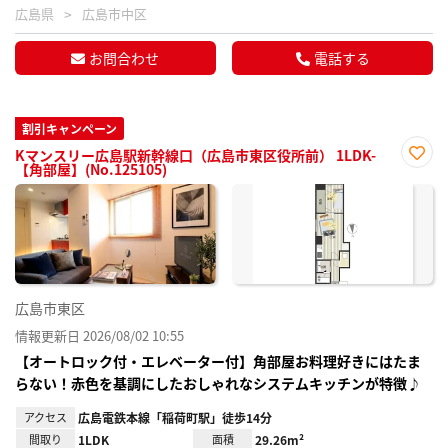
広島県
広島市中区
お問合わせ
電話する
割引キャンペーン
Kマンスリー広島駅新幹線口（広島市東区役所前） 1LDK-
【角部屋】(No.125105)
お気
に入
り登
録
広島市東区
情報更新日 2026/08/02 10:55
【オートロック付・エレベーター付】角部屋お料理好きにはたま
らない！赤色を基調にしたおしゃれなシステムキッチンが特徴♪
アクセス
広島電鉄本線「稲荷町駅」徒歩14分
間取り
1LDK
面積
29.26m²