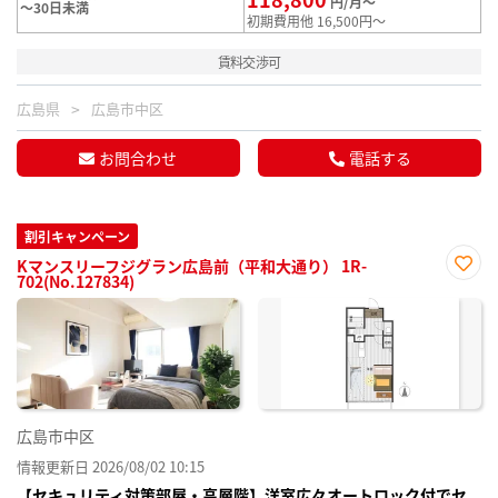
円/月～
～30日未満
初期費用他 16,500円～
賃料交渉可
広島県
広島市中区
お問合わせ
電話する
割引キャンペーン
Kマンスリーフジグラン広島前（平和大通り） 1R-
702(No.127834)
お気
に入
り登
録
広島市中区
情報更新日 2026/08/02 10:15
【セキュリティ対策部屋・高層階】洋室広々オートロック付でセ