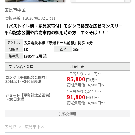
広島市中区
情報更新日 2026/08/02 17:11
【バストイレ別・家具家電付】モダンで格安な広島マンスリー
平和記念公園や広島市内の御用時の方 すぐそば！！！
アクセス
広島電鉄本線「原爆ドーム前駅」徒歩10分
間取り
1K
面積
20m²
築年数
1985年 2月 築
プラン名・期間
月額目安
1日当たり 2,200円～
ロング【平和記念公園前】
85,800
円/月～
30日以上～360日未満
初期費用他 16,500円～
1日当たり 2,400円～
ショート【平和記念公園前】
91,800
円/月～
～30日未満
初期費用他 16,500円～
賃料交渉可
広島県
広島市中区