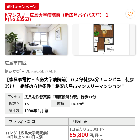
割引キャンペーン
Kマンスリー広島大学病院前（新広島バイパス前） １
K(No.63562)
お気
に入
り登
録
広島市南区
情報更新日 2026/08/02 09:10
【家具家電付・広島大学病院前】バス停徒歩2分！コンビニ 徒歩
1分！ 絶好の立地条件！格安広島市マンスリーマンション！
アクセス
広島電鉄皆実線「南区役所前駅」徒歩21分
間取り
1K
面積
16.5m²
築年数
1990年 1月 築
プラン名・期間
月額目安
1日当たり 2,200円～
ロング【広島大学病院前】
85,800
円/月～
30日以上～360日未満