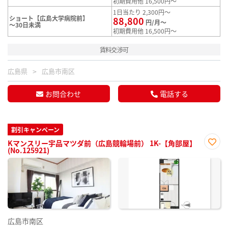
初期費用他 16,500円～
1日当たり 2,300円～
ショート【広島大学病院前】
88,800
円/月～
～30日未満
初期費用他 16,500円～
賃料交渉可
広島県
広島市南区
お問合わせ
電話する
割引キャンペーン
Kマンスリー宇品マツダ前（広島競輪場前） 1K-【角部屋】
(No.125921)
お気
に入
り登
録
広島市南区