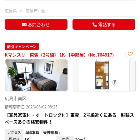
広島県
広島市中区
お問合わせ
電話する
割引キャンペーン
Kマンスリー東雲（2号線） 1K-【中部屋】(No.764917)
お気
に入
り登
録
広島市南区
情報更新日 2026/08/02 08:25
【家具家電付・オートロック付】東雲 2号線近くにある 駐輪ス
ペースありの格安物件！
アクセス
山陽本線「天神川駅」
間取り
1K
面積
20m²