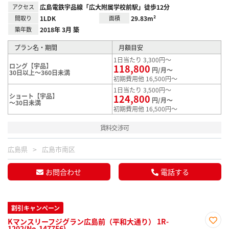
アクセス
広島電鉄宇品線「広大附属学校前駅」徒歩12分
間取り
1LDK
面積
29.83m²
築年数
2018年 3月 築
プラン名・期間
月額目安
1日当たり 3,300円～
ロング【宇品】
118,800
円/月～
30日以上～360日未満
初期費用他 16,500円～
1日当たり 3,500円～
ショート【宇品】
124,800
円/月～
～30日未満
初期費用他 16,500円～
賃料交渉可
広島県
広島市南区
お問合わせ
電話する
割引キャンペーン
Kマンスリーフジグラン広島前（平和大通り） 1R-
1202(No.147756)