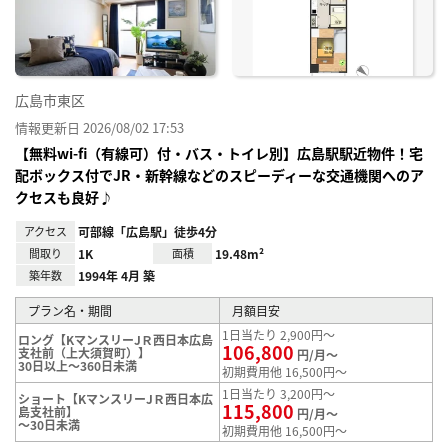
録
広島市東区
情報更新日 2026/08/02 17:53
【無料wi-fi（有線可）付・バス・トイレ別】広島駅駅近物件！宅
配ボックス付でJR・新幹線などのスピーディーな交通機関へのア
クセスも良好♪
アクセス
可部線「広島駅」徒歩4分
間取り
1K
面積
19.48m²
築年数
1994年 4月 築
プラン名・期間
月額目安
1日当たり 2,900円～
ロング【KマンスリーJＲ西日本広島
106,800
支社前（上大須賀町）】
円/月～
30日以上～360日未満
初期費用他 16,500円～
1日当たり 3,200円～
ショート【KマンスリーJＲ西日本広
115,800
島支社前】
円/月～
～30日未満
初期費用他 16,500円～