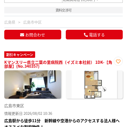
賃料交渉可
広島県
広島市中区
お問合わせ
電話する
割引キャンペーン
Kマンスリー県立二葉の里病院西（イズミ本社前） 1DK-【角
部屋】(No.340357)
お気
に入
り登
録
広島市東区
情報更新日 2026/08/02 10:36
広島駅から徒歩11分 新幹線や空港からのアクセスする法人様へ
オススメな割安物件！