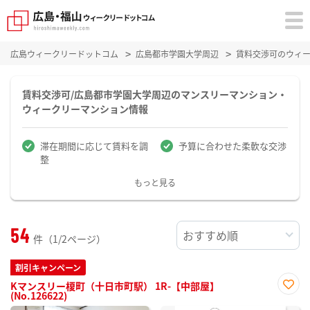
広島ウィークリードットコム
広島都市学園大学周辺
賃料交渉可のウィ
賃料交渉可/広島都市学園大学周辺のマンスリーマンション・
ウィークリーマンション情報
滞在期間に応じて賃料を調
予算に合わせた柔軟な交渉
整
もっと見る
54
件（1/2ページ）
割引キャンペーン
Kマンスリー榎町（十日市町駅） 1R-【中部屋】
(No.126622)
お気
に入