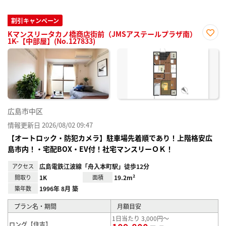
割引キャンペーン
Kマンスリータカノ橋商店街前（JMSアステールプラザ南）
1K-【中部屋】(No.127833)
お気
に入
り登
録
広島市中区
情報更新日 2026/08/02 09:47
【オートロック・防犯カメラ】駐車場先着順であり！上階格安広
島市内！・宅配BOX・EV付！社宅マンスリーＯＫ！
アクセス
広島電鉄江波線「舟入本町駅」徒歩12分
間取り
1K
面積
19.2m²
築年数
1996年 8月 築
プラン名・期間
月額目安
1日当たり 3,000円～
ロング【住吉】