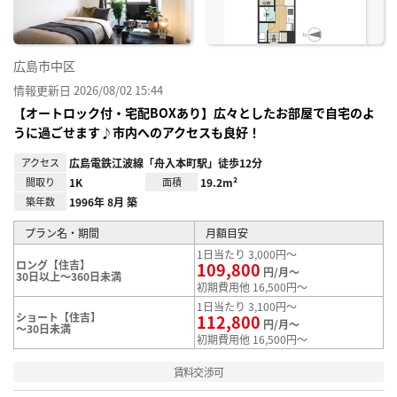
広島市中区
情報更新日 2026/08/02 15:44
【オートロック付・宅配BOXあり】広々としたお部屋で自宅のよ
うに過ごせます♪市内へのアクセスも良好！
アクセス
広島電鉄江波線「舟入本町駅」徒歩12分
間取り
1K
面積
19.2m²
築年数
1996年 8月 築
プラン名・期間
月額目安
1日当たり 3,000円～
ロング【住吉】
109,800
円/月～
30日以上～360日未満
初期費用他 16,500円～
1日当たり 3,100円～
ショート【住吉】
112,800
円/月～
～30日未満
初期費用他 16,500円～
賃料交渉可