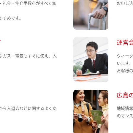
・礼金・仲介手数料がすべて無
お申し
すすめです。
て
運営
やガス・電気もすぐに使え、入
ウィー
います
お客様
広島
から入退去などに関するよくあ
地域情
のマン