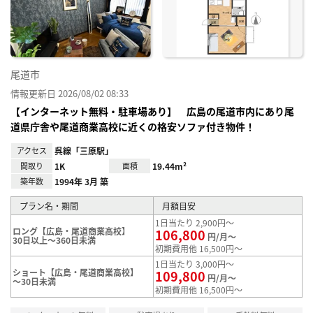
り登
録
尾道市
情報更新日 2026/08/02 08:33
【インターネット無料・駐車場あり】 広島の尾道市内にあり尾
道県庁舎や尾道商業高校に近くの格安ソファ付き物件！
アクセス
呉線「三原駅」
間取り
1K
面積
19.44m²
築年数
1994年 3月 築
プラン名・期間
月額目安
1日当たり 2,900円～
ロング【広島・尾道商業高校】
106,800
円/月～
30日以上～360日未満
初期費用他 16,500円～
1日当たり 3,000円～
ショート【広島・尾道商業高校】
109,800
円/月～
～30日未満
初期費用他 16,500円～