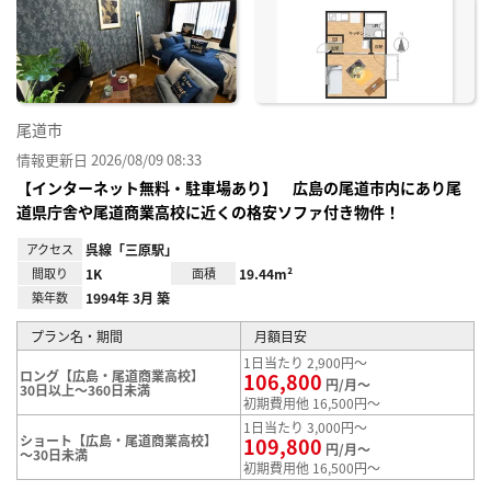
り登
録
尾道市
情報更新日 2026/08/09 08:33
【インターネット無料・駐車場あり】 広島の尾道市内にあり尾
道県庁舎や尾道商業高校に近くの格安ソファ付き物件！
アクセス
呉線「三原駅」
間取り
1K
面積
19.44m²
築年数
1994年 3月 築
プラン名・期間
月額目安
1日当たり 2,900円～
ロング【広島・尾道商業高校】
106,800
円/月～
30日以上～360日未満
初期費用他 16,500円～
1日当たり 3,000円～
ショート【広島・尾道商業高校】
109,800
円/月～
～30日未満
初期費用他 16,500円～