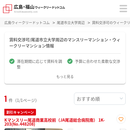
広島ウィークリードットコム
尾道市立大学周辺
賃料交渉可のウィーク
賃料交渉可/尾道市立大学周辺のマンスリーマンション・ウィ
ークリーマンション情報
滞在期間に応じて賃料を調
予算に合わせた柔軟な交渉
整
もっと見る
1
件（1/1ページ）
割引キャンペーン
Kマンスリー尾道商業高校前（JA尾道総合病院南） 1K-
203(No.448208)
お気
に入