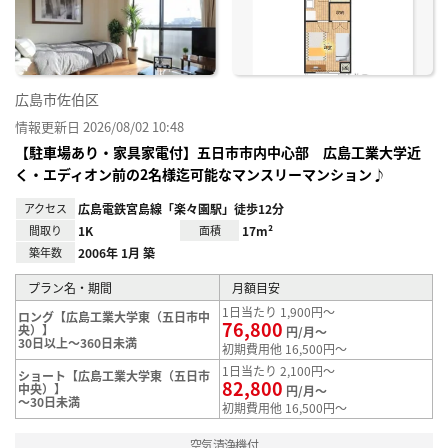
録
広島市佐伯区
情報更新日 2026/08/02 10:48
【駐車場あり・家具家電付】五日市市内中心部 広島工業大学近
く・エディオン前の2名様迄可能なマンスリーマンション♪
アクセス
広島電鉄宮島線「楽々園駅」徒歩12分
間取り
1K
面積
17m²
築年数
2006年 1月 築
プラン名・期間
月額目安
1日当たり 1,900円～
ロング【広島工業大学東（五日市中
76,800
央）】
円/月～
30日以上～360日未満
初期費用他 16,500円～
1日当たり 2,100円～
ショート【広島工業大学東（五日市
82,800
中央）】
円/月～
～30日未満
初期費用他 16,500円～
空気清浄機付