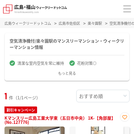
広島ウィークリードットコム
広島市佐伯区
楽々園駅
空気清浄機付
空気清浄機付/楽々園駅のマンスリーマンション・ウィークリ
ーマンション情報
清潔な室内空気を常に維持
花粉対策◎
もっと見る
1
件（1/1ページ）
割引キャンペーン
Kマンスリー広島工業大学東（五日市中央） 1K-【角部屋】
(No.127776)
お気
に入
り登