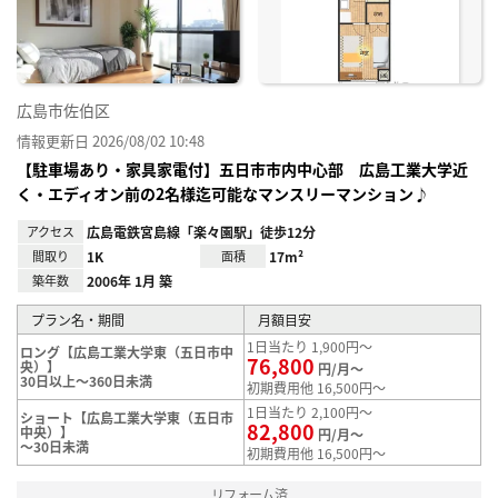
録
広島市佐伯区
情報更新日 2026/08/02 10:48
【駐車場あり・家具家電付】五日市市内中心部 広島工業大学近
く・エディオン前の2名様迄可能なマンスリーマンション♪
アクセス
広島電鉄宮島線「楽々園駅」徒歩12分
間取り
1K
面積
17m²
築年数
2006年 1月 築
プラン名・期間
月額目安
1日当たり 1,900円～
ロング【広島工業大学東（五日市中
76,800
央）】
円/月～
30日以上～360日未満
初期費用他 16,500円～
1日当たり 2,100円～
ショート【広島工業大学東（五日市
82,800
中央）】
円/月～
～30日未満
初期費用他 16,500円～
リフォーム済