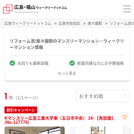
広島ウィークリードットコム
広島市佐伯区
楽々園駅
リフォーム済
リフォーム済/楽々園駅のマンスリーマンション・ウィークリ
ーマンション情報
水回りも最新設備
新築同様なのにお手軽価格
もっと見る
1
件（1/1ページ）
割引キャンペーン
Kマンスリー広島工業大学東（五日市中央） 1K-【角部屋】
(No.127776)
お気
に入
り登