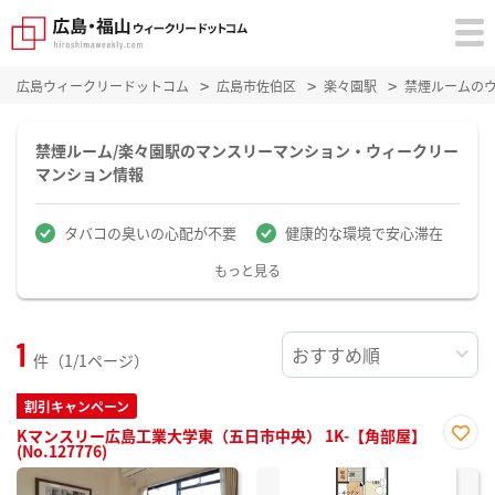
広島ウィークリードットコム
広島市佐伯区
楽々園駅
禁煙ルームの
禁煙ルーム/楽々園駅のマンスリーマンション・ウィークリー
マンション情報
タバコの臭いの心配が不要
健康的な環境で安心滞在
もっと見る
1
件（1/1ページ）
割引キャンペーン
Kマンスリー広島工業大学東（五日市中央） 1K-【角部屋】
(No.127776)
お気
に入
り登