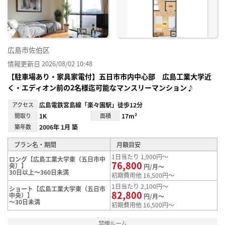
録
広島市佐伯区
情報更新日 2026/08/02 10:48
【駐車場あり・家具家電付】五日市市内中心部 広島工業大学近
く・エディオン前の2名様迄可能なマンスリーマンション♪
アクセス
広島電鉄宮島線「楽々園駅」徒歩12分
間取り
1K
面積
17m²
築年数
2006年 1月 築
プラン名・期間
月額目安
1日当たり 1,900円～
ロング【広島工業大学東（五日市中
76,800
央）】
円/月～
30日以上～360日未満
初期費用他 16,500円～
1日当たり 2,100円～
ショート【広島工業大学東（五日市
82,800
中央）】
円/月～
～30日未満
初期費用他 16,500円～
禁煙ルーム