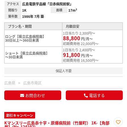
アクセス
広島電鉄宇品線「日赤病院前駅」
間取り
1K
面積
17m²
築年数
1986年 7月 築
プラン名・期間
月額目安
1日当たり 2,300円～
ロング【県立広島病院南】
88,800
円/月～
30日以上～360日未満
初期費用他 22,000円～
1日当たり 2,400円～
ショート【県立広島病院南】
91,800
円/月～
～30日未満
初期費用他 16,500円～
保証人不要
広島県
広島市南区
お問合わせ
電話する
割引キャンペーン
Kマンスリー広島赤十字・原爆病院前（竹屋町） 1K-【角部
屋】(No.124192)