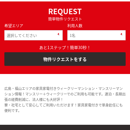
REQUEST
簡単物件リクエスト
希望エリア
利用人数
あと1ステップ！簡単30秒！
物件リクエストをする
広島・福山エリアの家具家電付きウィークリーマンション・マンスリーマン
ション情報！マンスリー＋ウィークリーでのご利用も可能です。連泊・長期出
張の経費削減に、法人様にも大好評！
寮・社宅として安心してご利用いただけます！家具家電付きで単身赴任にも
便利です。