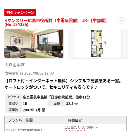
割引キャンペーン
Kマンスリー広島市役所前（中電病院前） 1R-【中部屋】
(No.124236)
お気
に入
り登
録
広島市中区
情報更新日 2026/08/02 17:09
【ロフト付・インターネット無料】シンプルで高級感ある一室。
オートロックがついて、セキュリティも安心です♪
アクセス
広島電鉄宇品線「日赤病院前駅」徒歩11分
間取り
1R
面積
32.5m²
築年数
2007年 1月 築
プラン名・期間
月額目安
1日当たり 3,400円～
ロング【広島市役所前】