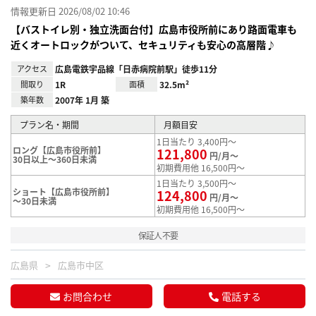
情報更新日 2026/08/02 10:46
【バストイレ別・独立洗面台付】広島市役所前にあり路面電車も
近くオートロックがついて、セキュリティも安心の高層階♪
アクセス
広島電鉄宇品線「日赤病院前駅」徒歩11分
間取り
1R
面積
32.5m²
築年数
2007年 1月 築
プラン名・期間
月額目安
1日当たり 3,400円～
ロング【広島市役所前】
121,800
円/月～
30日以上～360日未満
初期費用他 16,500円～
1日当たり 3,500円～
ショート【広島市役所前】
124,800
円/月～
～30日未満
初期費用他 16,500円～
保証人不要
広島県
広島市中区
お問合わせ
電話する