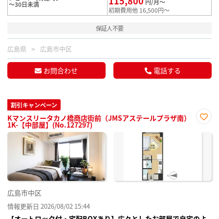
115,800
円/月～
～30日未満
初期費用他 16,500円～
保証人不要
広島県
広島市中区
お問合わせ
電話する
割引キャンペーン
Kマンスリータカノ橋商店街前（JMSアステールプラザ南）
1K-【中部屋】(No.127297)
お気
に入
り登
録
広島市中区
情報更新日 2026/08/02 15:44
【オートロック付・宅配BOXあり】広々としたお部屋で自宅のよ