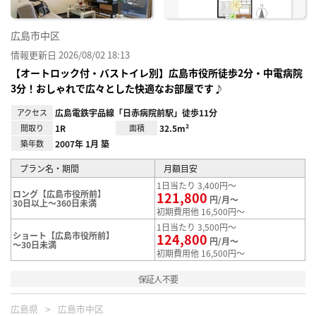
広島市中区
情報更新日 2026/08/02 18:13
【オートロック付・バストイレ別】広島市役所徒歩2分・中電病院
3分！おしゃれで広々とした快適なお部屋です♪
アクセス
広島電鉄宇品線「日赤病院前駅」徒歩11分
間取り
1R
面積
32.5m²
築年数
2007年 1月 築
プラン名・期間
月額目安
1日当たり 3,400円～
ロング【広島市役所前】
121,800
円/月～
30日以上～360日未満
初期費用他 16,500円～
1日当たり 3,500円～
ショート【広島市役所前】
124,800
円/月～
～30日未満
初期費用他 16,500円～
保証人不要
広島県
広島市中区