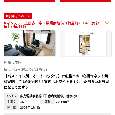
割引キャンペーン
Kマンスリー広島赤十字・原爆病院前（竹屋町） 1K-【角部
屋】(No.636)
お気
に入
り登
録
広島市中区
情報更新日 2026/08/02 09:08
【バストイレ別・オートロック付】☆広島市の中心街☆ネット無
料WIFI 買い物も便利♪室内はホワイトを主とした明るいお部屋
になってます♪
アクセス
広島電鉄宇品線「日赤病院前駅」徒歩6分
間取り
1K
面積
29.16m²
築年数
2006年 1月 築