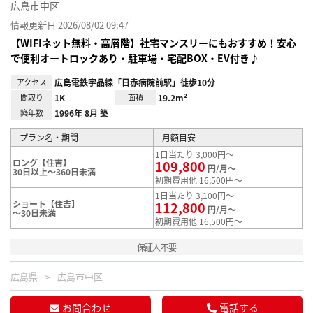
広島市中区
情報更新日 2026/08/02 09:47
【WIFIネット無料・高層階】社宅マンスリーにもおすすめ！安心
で便利オートロックあり・駐車場・宅配BOX・EV付き♪
アクセス
広島電鉄宇品線「日赤病院前駅」徒歩10分
間取り
1K
面積
19.2m²
築年数
1996年 8月 築
プラン名・期間
月額目安
1日当たり 3,000円～
ロング【住吉】
109,800
円/月～
30日以上～360日未満
初期費用他 16,500円～
1日当たり 3,100円～
ショート【住吉】
112,800
円/月～
～30日未満
初期費用他 16,500円～
保証人不要
広島県
広島市中区
お問合わせ
電話する