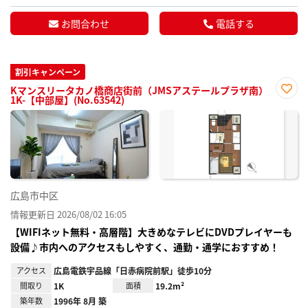
お問合わせ
電話する
割引キャンペーン
Kマンスリータカノ橋商店街前（JMSアステールプラザ南）
1K-【中部屋】(No.63542)
お気
に入
り登
録
広島市中区
情報更新日 2026/08/02 16:05
【WIFIネット無料・高層階】大きめなテレビにDVDプレイヤーも
設備♪市内へのアクセスもしやすく、通勤・通学におすすめ！
アクセス
広島電鉄宇品線「日赤病院前駅」徒歩10分
間取り
1K
面積
19.2m²
築年数
1996年 8月 築