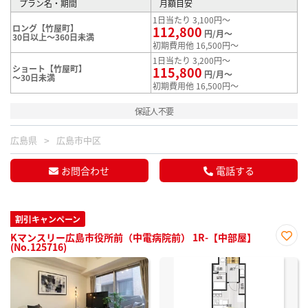
プラン名・期間
月額目安
1日当たり 3,100円～
ロング【竹屋町】
112,800
円/月～
30日以上～360日未満
初期費用他 16,500円～
1日当たり 3,200円～
ショート【竹屋町】
115,800
円/月～
～30日未満
初期費用他 16,500円～
保証人不要
広島県
広島市中区
お問合わせ
電話する
割引キャンペーン
Kマンスリー広島市役所前（中電病院前） 1R-【中部屋】
(No.125716)
お気
に入
り登
録