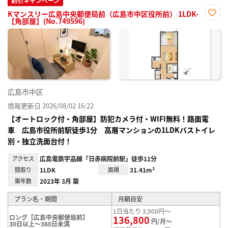
割引キャンペーン
Kマンスリー広島中央郵便局前（広島市中区役所前） 1LDK-
【角部屋】(No.749596)
お気
に入
り登
録
広島市中区
情報更新日 2026/08/02 16:22
【オートロック付・角部屋】防犯カメラ付・WIFI無料！路面電
車 広島市役所前駅徒歩1分 高層マンションの1LDKバストイレ
別・独立洗面台付！
アクセス
広島電鉄宇品線「日赤病院前駅」徒歩11分
間取り
1LDK
面積
31.41m²
築年数
2023年 3月 築
プラン名・期間
月額目安
1日当たり 3,900円～
ロング【広島中央郵便局前】
136,800
円/月～
30日以上～360日未満