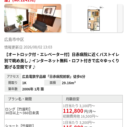
お気
に入
り登
録
広島市中区
情報更新日 2026/08/02 13:03
【オートロック付・エレベーター付】日赤病院に近くバストイレ
別で眺め良し♪インターネット無料・ロフト付きで広々ゆっくり
寛げる空間です♪
アクセス
広島電鉄宇品線「日赤病院前駅」徒歩6分
間取り
1K
面積
29.16m²
築年数
2006年 1月 築
プラン名・期間
月額目安
1日当たり 3,100円～
ロング【竹屋町】
112,800
円/月～
30日以上～360日未満
初期費用他 16,500円～
1日当たり 3,200円～
ショート【竹屋町】