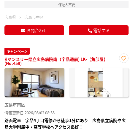
保証人不要
広島県
広島市中区
お問合わせ
電話する
キャンペーン
Kマンスリー県立広島病院南（宇品通前) 1K-【角部屋】
(No.459)
お気
に入
り登
録
広島市南区
情報更新日 2026/08/02 08:38
路面電車 宇品4丁目電停から徒歩1分にあり 広島県立病院や広
島大学附属中・高等学校へアクセス良好！