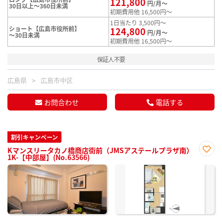
121,800
円/月～
30日以上～360日未満
初期費用他 16,500円～
1日当たり 3,500円～
ショート【広島市役所前】
124,800
円/月～
～30日未満
初期費用他 16,500円～
保証人不要
広島県
広島市中区
お問合わせ
電話する
割引キャンペーン
Kマンスリータカノ橋商店街前（JMSアステールプラザ南）
1K-【中部屋】(No.63566)
お気
に入
り登
録