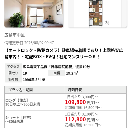
り登
録
広島市中区
情報更新日 2026/08/02 09:47
【オートロック・防犯カメラ】駐車場先着順であり！上階格安広
島市内！・宅配BOX・EV付！社宅マンスリーＯＫ！
アクセス
広島電鉄宇品線「日赤病院前駅」徒歩10分
間取り
1K
面積
19.2m²
築年数
1996年 8月 築
プラン名・期間
月額目安
1日当たり 3,000円～
ロング【住吉】
109,800
円/月～
30日以上～360日未満
初期費用他 16,500円～
1日当たり 3,100円～
ショート【住吉】
112,800
円/月～
～30日未満
初期費用他 16,500円～