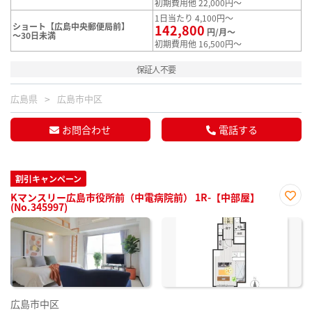
初期費用他 22,000円～
1日当たり 4,100円～
ショート【広島中央郵便局前】
142,800
円/月～
～30日未満
初期費用他 16,500円～
保証人不要
広島県
広島市中区
お問合わせ
電話する
割引キャンペーン
Kマンスリー広島市役所前（中電病院前） 1R-【中部屋】
(No.345997)
お気
に入
り登
録
広島市中区