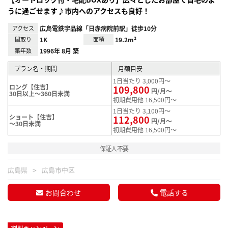
うに過ごせます♪市内へのアクセスも良好！
アクセス
広島電鉄宇品線「日赤病院前駅」徒歩10分
間取り
1K
面積
19.2m²
築年数
1996年 8月 築
プラン名・期間
月額目安
1日当たり 3,000円～
ロング【住吉】
109,800
円/月～
30日以上～360日未満
初期費用他 16,500円～
1日当たり 3,100円～
ショート【住吉】
112,800
円/月～
～30日未満
初期費用他 16,500円～
保証人不要
広島県
広島市中区
お問合わせ
電話する