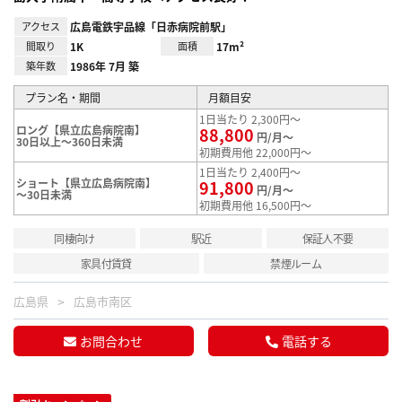
アクセス
広島電鉄宇品線「日赤病院前駅」
間取り
1K
面積
17m²
築年数
1986年 7月 築
プラン名・期間
月額目安
1日当たり 2,300円～
ロング【県立広島病院南】
88,800
円/月～
30日以上～360日未満
初期費用他 22,000円～
1日当たり 2,400円～
ショート【県立広島病院南】
91,800
円/月～
～30日未満
初期費用他 16,500円～
同棲向け
駅近
保証人不要
家具付賃貸
禁煙ルーム
広島県
広島市南区
お問合わせ
電話する