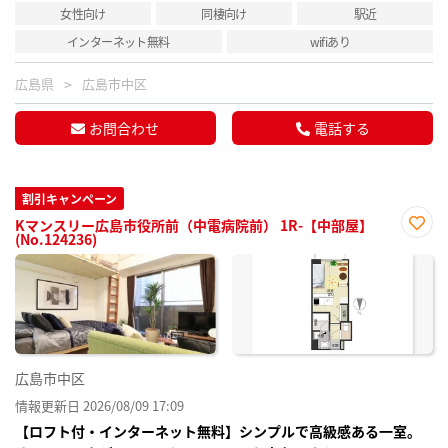
女性向け
同棲向け
駅近
インターネット無料
wifiあり
広島県
広島市中区
お問合わせ
電話する
割引キャンペーン
Kマンスリー広島市役所前（中電病院前） 1R-【中部屋】
(No.124236)
お気
に入
り登
録
広島市中区
情報更新日 2026/08/09 17:09
【ロフト付・インターネット無料】シンプルで高級感ある一室。