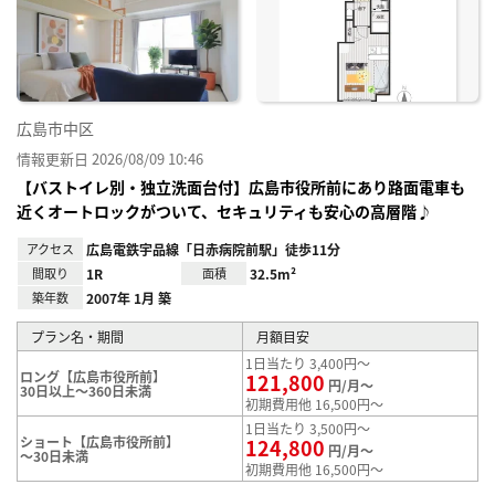
り登
録
広島市中区
情報更新日 2026/08/09 10:46
【バストイレ別・独立洗面台付】広島市役所前にあり路面電車も
近くオートロックがついて、セキュリティも安心の高層階♪
アクセス
広島電鉄宇品線「日赤病院前駅」徒歩11分
間取り
1R
面積
32.5m²
築年数
2007年 1月 築
プラン名・期間
月額目安
1日当たり 3,400円～
ロング【広島市役所前】
121,800
円/月～
30日以上～360日未満
初期費用他 16,500円～
1日当たり 3,500円～
ショート【広島市役所前】
124,800
円/月～
～30日未満
初期費用他 16,500円～