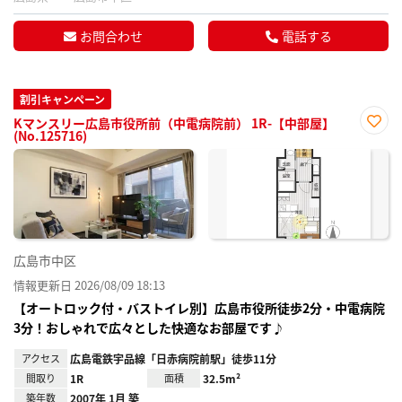
お問合わせ
電話する
割引キャンペーン
Kマンスリー広島市役所前（中電病院前） 1R-【中部屋】
(No.125716)
お気
に入
り登
録
広島市中区
情報更新日 2026/08/09 18:13
【オートロック付・バストイレ別】広島市役所徒歩2分・中電病院
3分！おしゃれで広々とした快適なお部屋です♪
アクセス
広島電鉄宇品線「日赤病院前駅」徒歩11分
間取り
1R
面積
32.5m²
築年数
2007年 1月 築