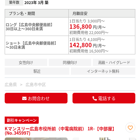
築年数
2023年 3月 築
プラン名・期間
月額目安
1日当たり 3,900円～
ロング【広島中央郵便局前】
136,800
円/月～
30日以上～360日未満
初期費用他 22,000円～
1日当たり 4,100円～
ショート【広島中央郵便局前】
142,800
円/月～
～30日未満
初期費用他 16,500円～
女性向け
同棲向け
高級・ハイグレード
駅近
インターネット無料
広島県
広島市中区
お問合わせ
電話する
割引キャンペーン
Kマンスリー広島市役所前（中電病院前） 1R-【中部屋】
(No.345997)
お気
に入