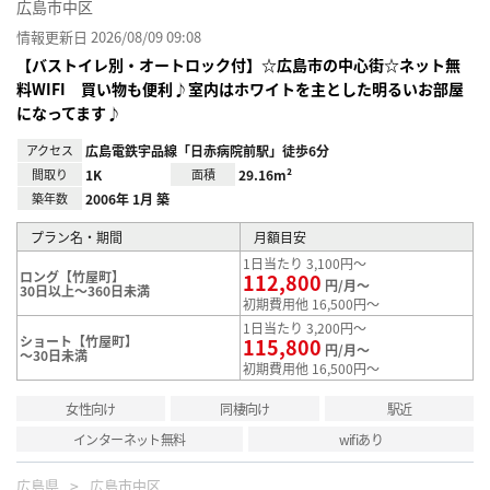
広島市中区
情報更新日 2026/08/09 09:08
【バストイレ別・オートロック付】☆広島市の中心街☆ネット無
料WIFI 買い物も便利♪室内はホワイトを主とした明るいお部屋
になってます♪
アクセス
広島電鉄宇品線「日赤病院前駅」徒歩6分
間取り
1K
面積
29.16m²
築年数
2006年 1月 築
プラン名・期間
月額目安
1日当たり 3,100円～
ロング【竹屋町】
112,800
円/月～
30日以上～360日未満
初期費用他 16,500円～
1日当たり 3,200円～
ショート【竹屋町】
115,800
円/月～
～30日未満
初期費用他 16,500円～
女性向け
同棲向け
駅近
インターネット無料
wifiあり
広島県
広島市中区