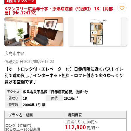
割引キャンペーン
Kマンスリー広島赤十字・原爆病院前（竹屋町） 1K-【角部
屋】(No.124192)
お気
に入
り登
録
広島市中区
情報更新日 2026/08/09 13:03
【オートロック付・エレベーター付】日赤病院に近くバストイレ
別で眺め良し♪インターネット無料・ロフト付きで広々ゆっくり
寛げる空間です♪
アクセス
広島電鉄宇品線「日赤病院前駅」徒歩6分
間取り
1K
面積
29.16m²
築年数
2006年 1月 築
プラン名・期間
月額目安
1日当たり 3,100円～
ロング【竹屋町】
112,800
円/月～
30日以上～360日未満