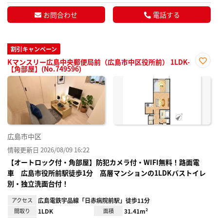
お問合わせ
電話する
割引キャンペーン
Kマンスリー広島中央郵便局前（広島市中区役所前） 1LDK-
【角部屋】(No.749596)
お気
に入
り登
録
広島市中区
情報更新日 2026/08/09 16:22
【オートロック付・角部屋】防犯カメラ付・WIFI無料！路面電
車 広島市役所前駅徒歩1分 高層マンションの1LDKバストイレ
別・独立洗面台付！
アクセス
広島電鉄宇品線「日赤病院前駅」徒歩11分
間取り
1LDK
面積
31.41m²