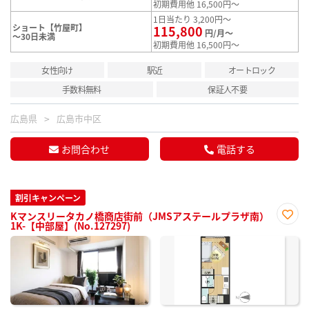
初期費用他 16,500円～
1日当たり 3,200円～
ショート【竹屋町】
115,800
円/月～
～30日未満
初期費用他 16,500円～
女性向け
駅近
オートロック
手数料無料
保証人不要
広島県
広島市中区
お問合わせ
電話する
割引キャンペーン
Kマンスリータカノ橋商店街前（JMSアステールプラザ南）
1K-【中部屋】(No.127297)
お気
に入
り登
録