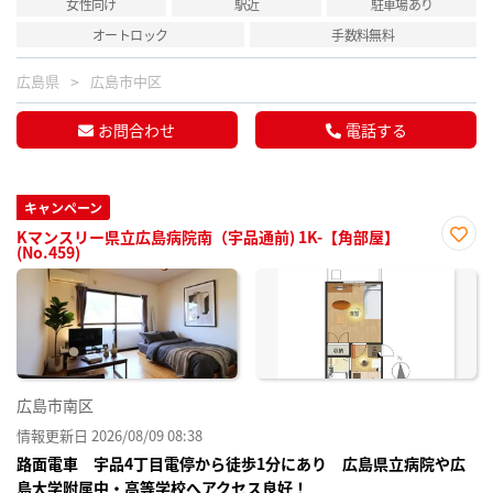
女性向け
駅近
駐車場あり
オートロック
手数料無料
広島県
広島市中区
お問合わせ
電話する
キャンペーン
Kマンスリー県立広島病院南（宇品通前) 1K-【角部屋】
(No.459)
お気
に入
り登
録
広島市南区
情報更新日 2026/08/09 08:38
路面電車 宇品4丁目電停から徒歩1分にあり 広島県立病院や広
島大学附属中・高等学校へアクセス良好！