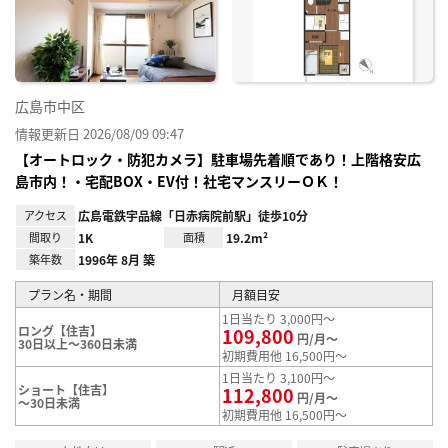
り登
録
広島市中区
情報更新日 2026/08/09 09:47
【オートロック・防犯カメラ】駐車場先着順であり！上階格安広
島市内！・宅配BOX・EV付！社宅マンスリーＯＫ！
アクセス
広島電鉄宇品線「日赤病院前駅」徒歩10分
間取り
1K
面積
19.2m²
築年数
1996年 8月 築
プラン名・期間
月額目安
1日当たり 3,000円～
ロング【住吉】
109,800
円/月～
30日以上～360日未満
初期費用他 16,500円～
1日当たり 3,100円～
ショート【住吉】
112,800
円/月～
～30日未満
初期費用他 16,500円～