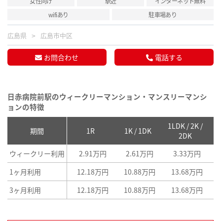
女性向け
駅近
インターネット無料
wifiあり
駐車場あり
広島県
広島市中区
お問合わせ
電話する
日赤病院前駅のウィークリーマンション・マンスリーマンシ
ョンの特徴
1LDK / 2K /
2
期間
1R
1K / 1DK
2DK
ウィークリー利用
2.91万円
2.61万円
3.33万円
1ヶ月利用
12.18万円
10.88万円
13.68万円
3ヶ月利用
12.18万円
10.88万円
13.68万円