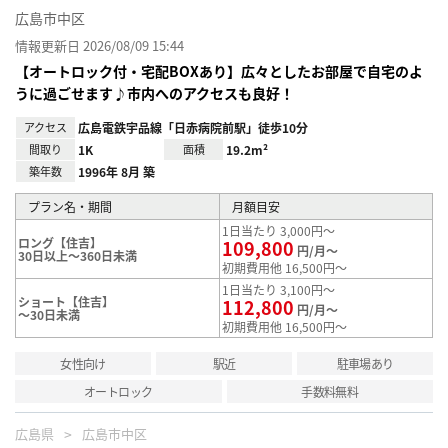
広島市中区
情報更新日 2026/08/09 15:44
【オートロック付・宅配BOXあり】広々としたお部屋で自宅のよ
うに過ごせます♪市内へのアクセスも良好！
アクセス
広島電鉄宇品線「日赤病院前駅」徒歩10分
間取り
1K
面積
19.2m²
築年数
1996年 8月 築
プラン名・期間
月額目安
1日当たり 3,000円～
ロング【住吉】
109,800
円/月～
30日以上～360日未満
初期費用他 16,500円～
1日当たり 3,100円～
ショート【住吉】
112,800
円/月～
～30日未満
初期費用他 16,500円～
女性向け
駅近
駐車場あり
オートロック
手数料無料
広島県
広島市中区