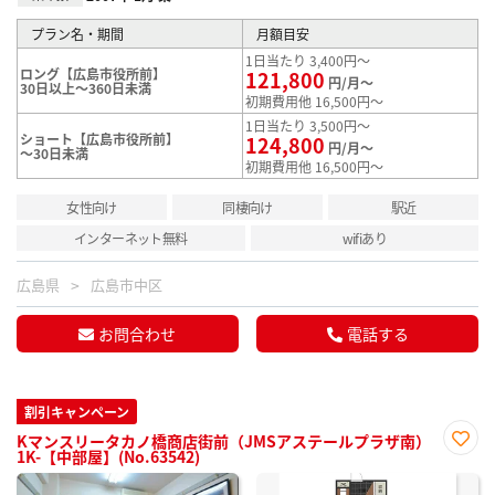
プラン名・期間
月額目安
1日当たり 3,400円～
ロング【広島市役所前】
121,800
円/月～
30日以上～360日未満
初期費用他 16,500円～
1日当たり 3,500円～
ショート【広島市役所前】
124,800
円/月～
～30日未満
初期費用他 16,500円～
女性向け
同棲向け
駅近
インターネット無料
wifiあり
広島県
広島市中区
お問合わせ
電話する
割引キャンペーン
Kマンスリータカノ橋商店街前（JMSアステールプラザ南）
1K-【中部屋】(No.63542)
お気
に入
り登