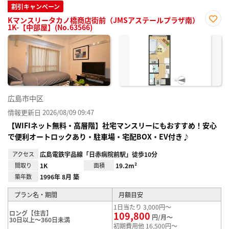
割引キャンペーン
Kマンスリータカノ橋商店街前（JMSアステールプラザ南）
1K-【中部屋】(No.63566)
お気
に入
り登
録
広島市中区
情報更新日 2026/08/09 09:47
【WIFIネット無料・高層階】社宅マンスリーにもおすすめ！安心
で便利オートロックあり・駐車場・宅配BOX・EV付き♪
アクセス
広島電鉄宇品線「日赤病院前駅」徒歩10分
間取り
1K
面積
19.2m²
築年数
1996年 8月 築
プラン名・期間
月額目安
1日当たり 3,000円～
ロング【住吉】
109,800
円/月～
30日以上～360日未満
初期費用他 16,500円～