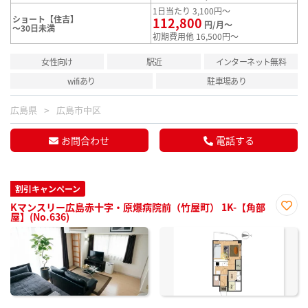
1日当たり 3,100円～
ショート【住吉】
112,800
円/月～
～30日未満
初期費用他 16,500円～
女性向け
駅近
インターネット無料
wifiあり
駐車場あり
広島県
広島市中区
お問合わせ
電話する
割引キャンペーン
Kマンスリー広島赤十字・原爆病院前（竹屋町） 1K-【角部
屋】(No.636)
お気
に入
り登
録