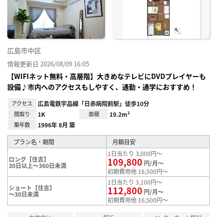
録
広島市中区
情報更新日 2026/08/09 16:05
【WIFIネット無料・高層階】大きめなテレビにDVDプレイヤーも
設備♪市内へのアクセスもしやすく、通勤・通学におすすめ！
アクセス
広島電鉄宇品線「日赤病院前駅」徒歩10分
間取り
1K
面積
19.2m²
築年数
1996年 8月 築
プラン名・期間
月額目安
1日当たり 3,000円～
ロング【住吉】
109,800
円/月～
30日以上～360日未満
初期費用他 16,500円～
1日当たり 3,100円～
ショート【住吉】
112,800
円/月～
～30日未満
初期費用他 16,500円～