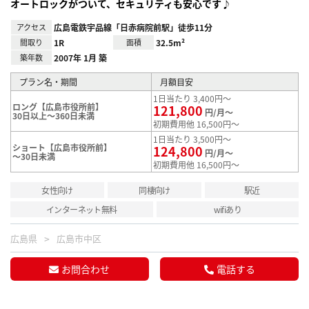
オートロックがついて、セキュリティも安心です♪
アクセス
広島電鉄宇品線「日赤病院前駅」徒歩11分
間取り
1R
面積
32.5m²
築年数
2007年 1月 築
プラン名・期間
月額目安
1日当たり 3,400円～
ロング【広島市役所前】
121,800
円/月～
30日以上～360日未満
初期費用他 16,500円～
1日当たり 3,500円～
ショート【広島市役所前】
124,800
円/月～
～30日未満
初期費用他 16,500円～
女性向け
同棲向け
駅近
インターネット無料
wifiあり
広島県
広島市中区
お問合わせ
電話する