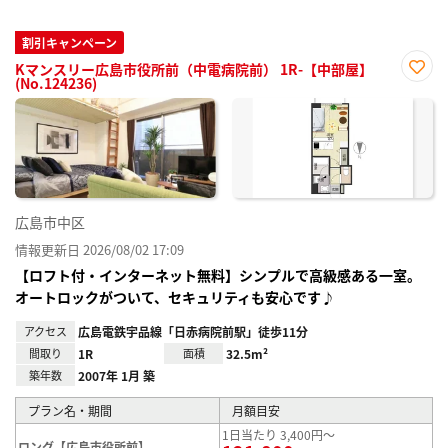
割引キャンペーン
Kマンスリー広島市役所前（中電病院前） 1R-【中部屋】
(No.124236)
お気
に入
り登
録
広島市中区
情報更新日 2026/08/02 17:09
【ロフト付・インターネット無料】シンプルで高級感ある一室。
オートロックがついて、セキュリティも安心です♪
アクセス
広島電鉄宇品線「日赤病院前駅」徒歩11分
間取り
1R
面積
32.5m²
築年数
2007年 1月 築
プラン名・期間
月額目安
1日当たり 3,400円～
ロング【広島市役所前】