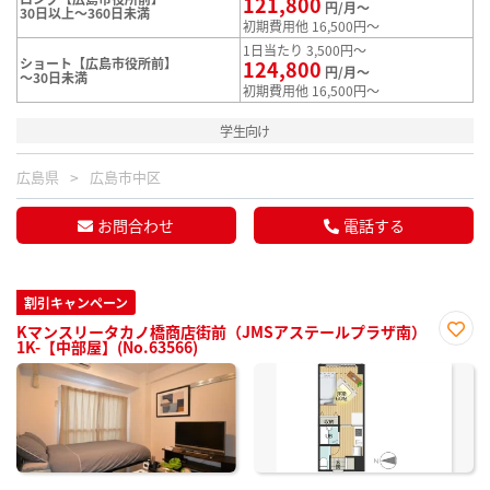
121,800
円/月～
30日以上～360日未満
初期費用他 16,500円～
1日当たり 3,500円～
ショート【広島市役所前】
124,800
円/月～
～30日未満
初期費用他 16,500円～
学生向け
広島県
広島市中区
お問合わせ
電話する
割引キャンペーン
Kマンスリータカノ橋商店街前（JMSアステールプラザ南）
1K-【中部屋】(No.63566)
お気
に入
り登
録