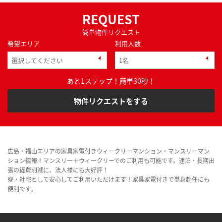
REQUEST
簡単物件リクエスト
希望エリア
利用人数
あと1ステップ！簡単30秒！
物件リクエストをする
広島・福山エリアの家具家電付きウィークリーマンション・マンスリーマン
ション情報！マンスリー＋ウィークリーでのご利用も可能です。連泊・長期出
張の経費削減に、法人様にも大好評！
寮・社宅として安心してご利用いただけます！家具家電付きで単身赴任にも
便利です。