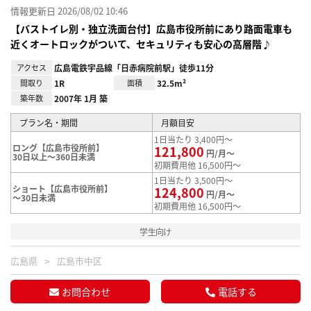
情報更新日 2026/08/02 10:46
【バストイレ別・独立洗面台付】広島市役所前にあり路面電車も
近くオートロックがついて、セキュリティも安心の高層階♪
アクセス
広島電鉄宇品線「日赤病院前駅」徒歩11分
間取り
1R
面積
32.5m²
築年数
2007年 1月 築
プラン名・期間
月額目安
1日当たり 3,400円～
ロング【広島市役所前】
121,800
円/月～
30日以上～360日未満
初期費用他 16,500円～
1日当たり 3,500円～
ショート【広島市役所前】
124,800
円/月～
～30日未満
初期費用他 16,500円～
学生向け
広島県
広島市中区
お問合わせ
電話する