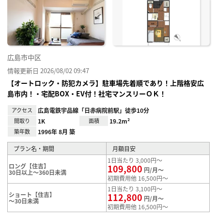
り登
録
広島市中区
情報更新日 2026/08/02 09:47
【オートロック・防犯カメラ】駐車場先着順であり！上階格安広
島市内！・宅配BOX・EV付！社宅マンスリーＯＫ！
アクセス
広島電鉄宇品線「日赤病院前駅」徒歩10分
間取り
1K
面積
19.2m²
築年数
1996年 8月 築
プラン名・期間
月額目安
1日当たり 3,000円～
ロング【住吉】
109,800
円/月～
30日以上～360日未満
初期費用他 16,500円～
1日当たり 3,100円～
ショート【住吉】
112,800
円/月～
～30日未満
初期費用他 16,500円～