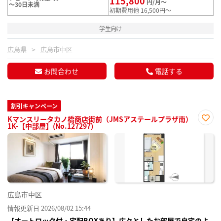
115,800
円/月～
～30日未満
初期費用他 16,500円～
学生向け
広島県
広島市中区
お問合わせ
電話する
割引キャンペーン
Kマンスリータカノ橋商店街前（JMSアステールプラザ南）
1K-【中部屋】(No.127297)
お気
に入
り登
録
広島市中区
情報更新日 2026/08/02 15:44
【オートロック付・宅配BOXあり】広々としたお部屋で自宅のよ