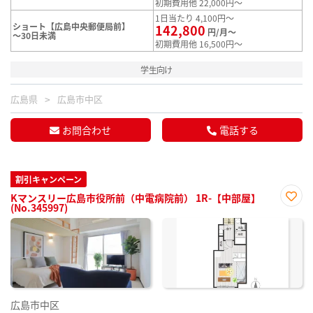
初期費用他 22,000円～
1日当たり 4,100円～
ショート【広島中央郵便局前】
142,800
円/月～
～30日未満
初期費用他 16,500円～
学生向け
広島県
広島市中区
お問合わせ
電話する
割引キャンペーン
Kマンスリー広島市役所前（中電病院前） 1R-【中部屋】
(No.345997)
お気
に入
り登
録
広島市中区