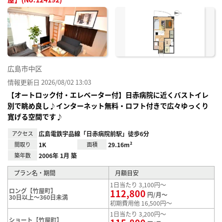
お気
に入
り登
録
広島市中区
情報更新日 2026/08/02 13:03
【オートロック付・エレベーター付】日赤病院に近くバストイレ
別で眺め良し♪インターネット無料・ロフト付きで広々ゆっくり
寛げる空間です♪
アクセス
広島電鉄宇品線「日赤病院前駅」徒歩6分
間取り
1K
面積
29.16m²
築年数
2006年 1月 築
プラン名・期間
月額目安
1日当たり 3,100円～
ロング【竹屋町】
112,800
円/月～
30日以上～360日未満
初期費用他 16,500円～
1日当たり 3,200円～
ショート【竹屋町】