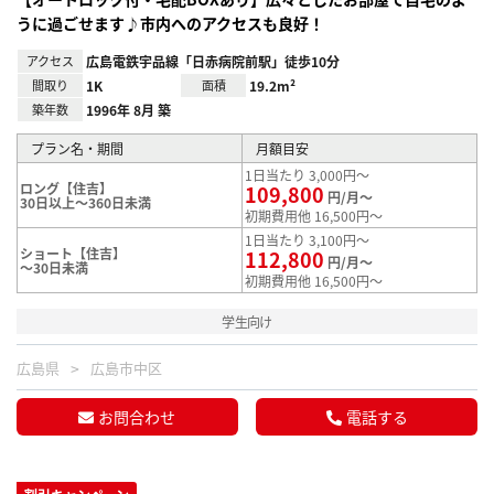
うに過ごせます♪市内へのアクセスも良好！
アクセス
広島電鉄宇品線「日赤病院前駅」徒歩10分
間取り
1K
面積
19.2m²
築年数
1996年 8月 築
プラン名・期間
月額目安
1日当たり 3,000円～
ロング【住吉】
109,800
円/月～
30日以上～360日未満
初期費用他 16,500円～
1日当たり 3,100円～
ショート【住吉】
112,800
円/月～
～30日未満
初期費用他 16,500円～
学生向け
広島県
広島市中区
お問合わせ
電話する