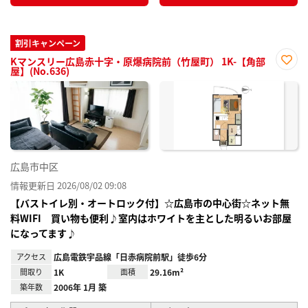
割引キャンペーン
Kマンスリー広島赤十字・原爆病院前（竹屋町） 1K-【角部
屋】(No.636)
お気
に入
り登
録
広島市中区
情報更新日 2026/08/02 09:08
【バストイレ別・オートロック付】☆広島市の中心街☆ネット無
料WIFI 買い物も便利♪室内はホワイトを主とした明るいお部屋
になってます♪
アクセス
広島電鉄宇品線「日赤病院前駅」徒歩6分
間取り
1K
面積
29.16m²
築年数
2006年 1月 築