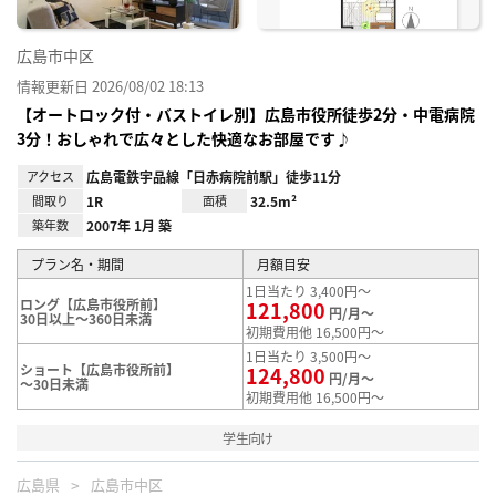
広島市中区
情報更新日 2026/08/02 18:13
【オートロック付・バストイレ別】広島市役所徒歩2分・中電病院
3分！おしゃれで広々とした快適なお部屋です♪
アクセス
広島電鉄宇品線「日赤病院前駅」徒歩11分
間取り
1R
面積
32.5m²
築年数
2007年 1月 築
プラン名・期間
月額目安
1日当たり 3,400円～
ロング【広島市役所前】
121,800
円/月～
30日以上～360日未満
初期費用他 16,500円～
1日当たり 3,500円～
ショート【広島市役所前】
124,800
円/月～
～30日未満
初期費用他 16,500円～
学生向け
広島県
広島市中区