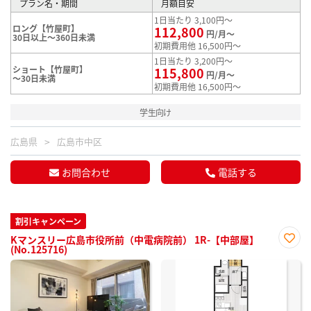
プラン名・期間
月額目安
1日当たり 3,100円～
ロング【竹屋町】
112,800
円/月～
30日以上～360日未満
初期費用他 16,500円～
1日当たり 3,200円～
ショート【竹屋町】
115,800
円/月～
～30日未満
初期費用他 16,500円～
学生向け
広島県
広島市中区
お問合わせ
電話する
割引キャンペーン
Kマンスリー広島市役所前（中電病院前） 1R-【中部屋】
(No.125716)
お気
に入
り登
録