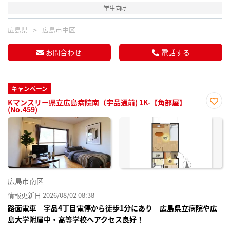
学生向け
広島県
広島市中区
お問合わせ
電話する
キャンペーン
Kマンスリー県立広島病院南（宇品通前) 1K-【角部屋】
(No.459)
お気
に入
り登
録
広島市南区
情報更新日 2026/08/02 08:38
路面電車 宇品4丁目電停から徒歩1分にあり 広島県立病院や広
島大学附属中・高等学校へアクセス良好！