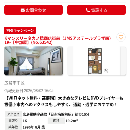
お問合わせ
電話する
割引キャンペーン
Kマンスリータカノ橋商店街前（JMSアステールプラザ南）
1K-【中部屋】(No.63542)
お気
に入
り登
録
広島市中区
情報更新日 2026/08/02 16:05
【WIFIネット無料・高層階】大きめなテレビにDVDプレイヤーも
設備♪市内へのアクセスもしやすく、通勤・通学におすすめ！
アクセス
広島電鉄宇品線「日赤病院前駅」徒歩10分
間取り
1K
面積
19.2m²
築年数
1996年 8月 築