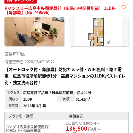
割引キャンペーン
Kマンスリー広島中央郵便局前（広島市中区役所前） 1LDK-
【角部屋】(No.749596)
お気
に入
り登
録
広島市中区
情報更新日 2026/08/02 16:22
【オートロック付・角部屋】防犯カメラ付・WIFI無料！路面電
車 広島市役所前駅徒歩1分 高層マンションの1LDKバストイレ
別・独立洗面台付！
アクセス
広島電鉄宇品線「日赤病院前駅」徒歩11分
間取り
1LDK
面積
31.41m²
築年数
2023年 3月 築
プラン名・期間
月額目安
1日当たり 3,900円～
ロング【広島中央郵便局前】
136,800
円/月～
30日以上～360日未満