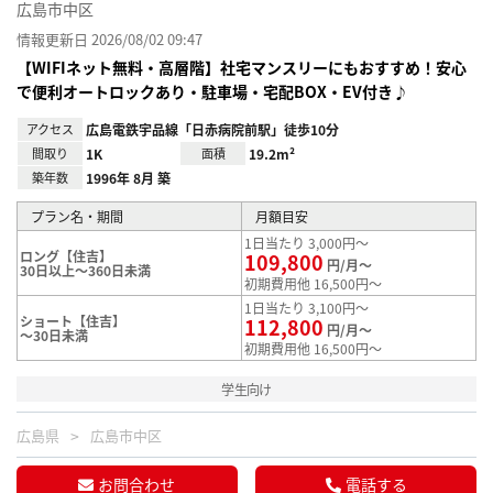
広島市中区
情報更新日 2026/08/02 09:47
【WIFIネット無料・高層階】社宅マンスリーにもおすすめ！安心
で便利オートロックあり・駐車場・宅配BOX・EV付き♪
アクセス
広島電鉄宇品線「日赤病院前駅」徒歩10分
間取り
1K
面積
19.2m²
築年数
1996年 8月 築
プラン名・期間
月額目安
1日当たり 3,000円～
ロング【住吉】
109,800
円/月～
30日以上～360日未満
初期費用他 16,500円～
1日当たり 3,100円～
ショート【住吉】
112,800
円/月～
～30日未満
初期費用他 16,500円～
学生向け
広島県
広島市中区
お問合わせ
電話する