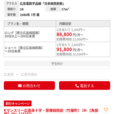
アクセス
広島電鉄宇品線「日赤病院前駅」
間取り
1K
面積
17m²
築年数
1986年 7月 築
プラン名・期間
月額目安
1日当たり 2,300円～
ロング【県立広島病院南】
88,800
円/月～
30日以上～360日未満
初期費用他 22,000円～
1日当たり 2,400円～
ショート【県立広島病院南】
91,800
円/月～
～30日未満
初期費用他 16,500円～
学生向け
広島県
広島市南区
お問合わせ
電話する
割引キャンペーン
Kマンスリー広島赤十字・原爆病院前（竹屋町） 1K-【角部
屋】(No.124192)