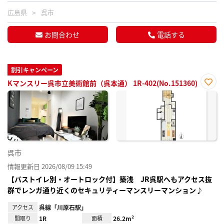
広島県
呉市
お問合わせ
電話する
割引キャンペーン
Kマンスリー呉市立美術館前（呉本通） 1R-402(No.151360)
お気
に入
り登
録
呉市
情報更新日 2026/08/09 15:49
【バストイレ別・オートロック付】築浅 JR呉駅へもアクセス抜
群でレンガ通り近くのセキュリティーマンスリーマンション♪
アクセス
呉線「川原石駅」
間取り
1R
面積
26.2m²