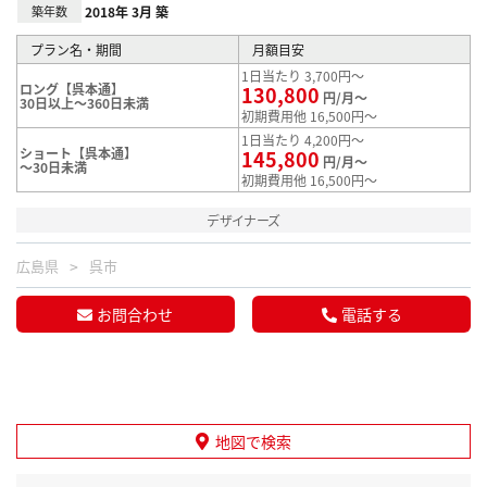
築年数
2018年 3月 築
プラン名・期間
月額目安
1日当たり 3,700円～
ロング【呉本通】
130,800
円/月～
30日以上～360日未満
初期費用他 16,500円～
1日当たり 4,200円～
ショート【呉本通】
145,800
円/月～
～30日未満
初期費用他 16,500円～
デザイナーズ
広島県
呉市
お問合わせ
電話する
地図で検索