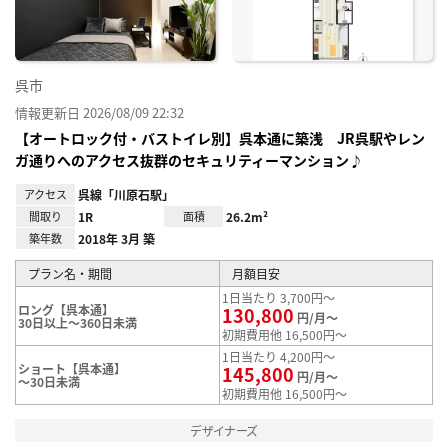
録
呉市
情報更新日 2026/08/09 22:32
【オートロック付・バストイレ別】呉本通に築浅 JR呉駅やレン
ガ通りへのアクセス抜群のセキュリティーマンション♪
アクセス
呉線「川原石駅」
間取り
1R
面積
26.2m²
築年数
2018年 3月 築
プラン名・期間
月額目安
1日当たり 3,700円～
ロング【呉本通】
130,800
円/月～
30日以上～360日未満
初期費用他 16,500円～
1日当たり 4,200円～
ショート【呉本通】
145,800
円/月～
～30日未満
初期費用他 16,500円～
デザイナーズ