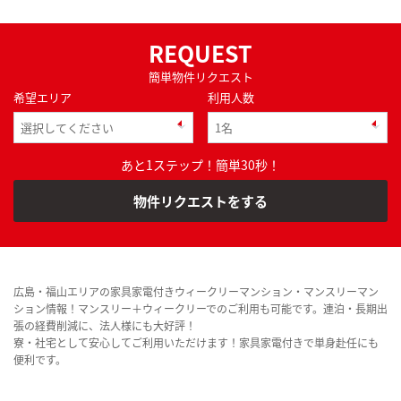
REQUEST
簡単物件リクエスト
希望エリア
利用人数
あと1ステップ！簡単30秒！
物件リクエストをする
広島・福山エリアの家具家電付きウィークリーマンション・マンスリーマン
ション情報！マンスリー＋ウィークリーでのご利用も可能です。連泊・長期出
張の経費削減に、法人様にも大好評！
寮・社宅として安心してご利用いただけます！家具家電付きで単身赴任にも
便利です。