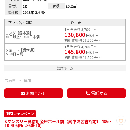
間取り
1R
面積
26.2m²
築年数
2018年 3月 築
プラン名・期間
月額目安
1日当たり 3,700円～
ロング【呉本通】
130,800
円/月～
30日以上～360日未満
初期費用他 16,500円～
1日当たり 4,200円～
ショート【呉本通】
145,800
円/月～
～30日未満
初期費用他 16,500円～
禁煙ルーム
広島県
呉市
お問合わせ
電話する
割引キャンペーン
Kマンスリー呉信用金庫ホール前（呉中央図書館前） 406・
1K-406(No.360610)
お気