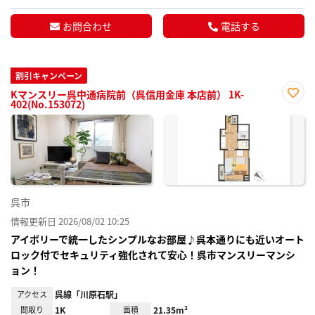
お問合わせ
電話する
割引キャンペーン
Kマンスリー呉中通病院前（呉信用金庫 本店前） 1K-
402(No.153072)
お気
に入
り登
録
呉市
情報更新日 2026/08/02 10:25
アイボリーで統一したシンプルなお部屋♪呉本通りにも近いオート
ロック付でセキュリティ強化されて安心！呉市マンスリーマンシ
ョン！
アクセス
呉線「川原石駅」
間取り
1K
面積
21.35m²