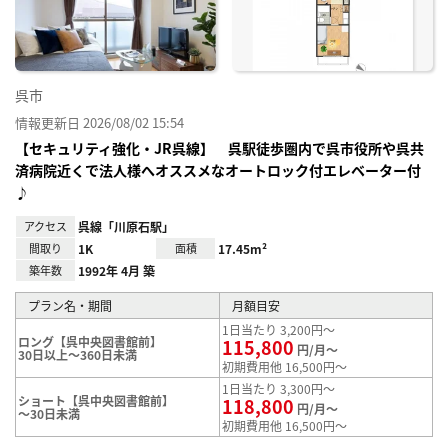
録
呉市
情報更新日 2026/08/02 15:54
【セキュリティ強化・JR呉線】 呉駅徒歩圏内で呉市役所や呉共
済病院近くで法人様へオススメなオートロック付エレベーター付
♪
アクセス
呉線「川原石駅」
間取り
1K
面積
17.45m²
築年数
1992年 4月 築
プラン名・期間
月額目安
1日当たり 3,200円～
ロング【呉中央図書館前】
115,800
円/月～
30日以上～360日未満
初期費用他 16,500円～
1日当たり 3,300円～
ショート【呉中央図書館前】
118,800
円/月～
～30日未満
初期費用他 16,500円～