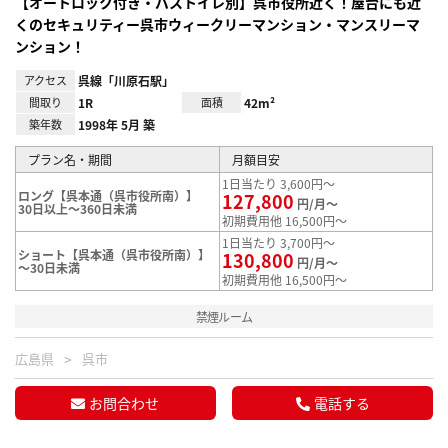
【オートロック付き・バストイレ別】呉市役所近く！屋台にも近
くのセキュリティー呉市ウィークリーマンション・マンスリーマ
ンション！
アクセス
呉線「川原石駅」
間取り
1R
面積
42m²
築年数
1998年 5月 築
プラン名・期間
月額目安
1日当たり 3,600円～
ロング【呉本通（呉市役所南）】
127,800
円/月～
30日以上～360日未満
初期費用他 16,500円～
1日当たり 3,700円～
ショート【呉本通（呉市役所南）】
130,800
円/月～
～30日未満
初期費用他 16,500円～
禁煙ルーム
広島県
呉市
お問合わせ
電話する