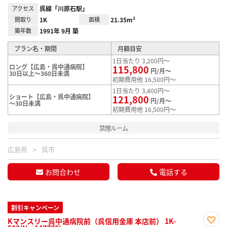
アクセス
呉線「川原石駅」
間取り
1K
面積
21.35m²
築年数
1991年 9月 築
プラン名・期間
月額目安
1日当たり 3,200円～
ロング【広島・呉中通病院】
115,800
円/月～
30日以上～360日未満
初期費用他 16,500円～
1日当たり 3,400円～
ショート【広島・呉中通病院】
121,800
円/月～
～30日未満
初期費用他 16,500円～
禁煙ルーム
広島県
呉市
お問合わせ
電話する
割引キャンペーン
Kマンスリー呉中通病院前（呉信用金庫 本店前） 1K-