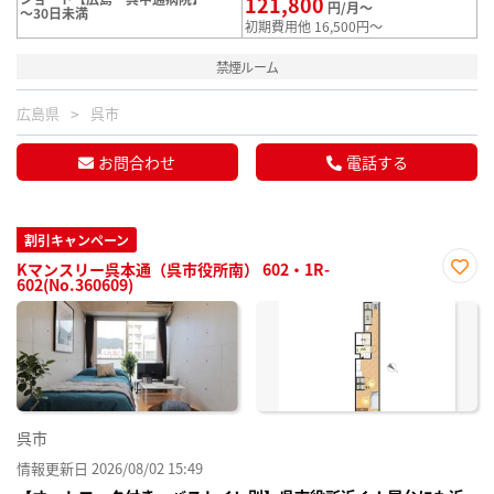
121,800
円/月～
～30日未満
初期費用他 16,500円～
禁煙ルーム
広島県
呉市
お問合わせ
電話する
割引キャンペーン
Kマンスリー呉本通（呉市役所南） 602・1R-
602(No.360609)
お気
に入
り登
録
呉市
情報更新日 2026/08/02 15:49