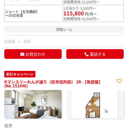
初期費用他 22,000円～
1日当たり 3,200円～
ショート【五月橋前】
115,800
円/月～
～30日未満
初期費用他 16,500円～
禁煙ルーム
広島県
呉市
お問合わせ
電話する
割引キャンペーン
Kマンスリーれんが通り（呉市役所前） 1R-【角部屋】
(No.151046)
お気
に入
り登
録
呉市