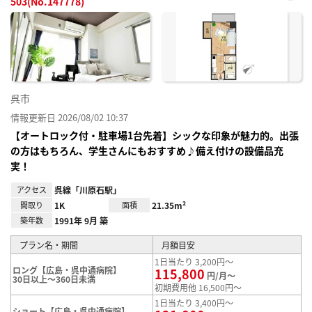
503(No.147778)
お気
に入
り登
録
呉市
情報更新日 2026/08/02 10:37
【オートロック付・駐車場1台先着】シックな印象が魅力的。出張
の方はもちろん、学生さんにもおすすめ♪備え付けの設備品充
実！
アクセス
呉線「川原石駅」
間取り
1K
面積
21.35m²
築年数
1991年 9月 築
プラン名・期間
月額目安
1日当たり 3,200円～
ロング【広島・呉中通病院】
115,800
円/月～
30日以上～360日未満
初期費用他 16,500円～
1日当たり 3,400円～
ショート【広島・呉中通病院】