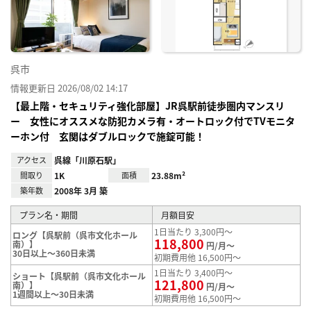
録
呉市
情報更新日 2026/08/02 14:17
【最上階・セキュリティ強化部屋】JR呉駅前徒歩圏内マンスリ
ー 女性にオススメな防犯カメラ有・オートロック付でTVモニタ
ーホン付 玄関はダブルロックで施錠可能！
アクセス
呉線「川原石駅」
間取り
1K
面積
23.88m²
築年数
2008年 3月 築
プラン名・期間
月額目安
1日当たり 3,300円～
ロング【呉駅前（呉市文化ホール
118,800
南）】
円/月～
30日以上～360日未満
初期費用他 16,500円～
1日当たり 3,400円～
ショート【呉駅前（呉市文化ホール
121,800
南）】
円/月～
1週間以上～30日未満
初期費用他 16,500円～