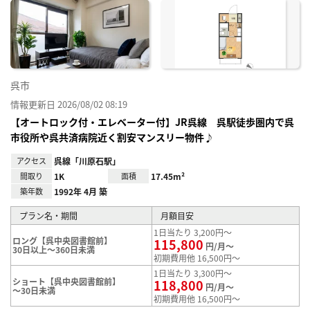
に入
り登
録
呉市
情報更新日 2026/08/02 08:19
【オートロック付・エレベーター付】JR呉線 呉駅徒歩圏内で呉
市役所や呉共済病院近く割安マンスリー物件♪
アクセス
呉線「川原石駅」
間取り
1K
面積
17.45m²
築年数
1992年 4月 築
プラン名・期間
月額目安
1日当たり 3,200円～
ロング【呉中央図書館前】
115,800
円/月～
30日以上～360日未満
初期費用他 16,500円～
1日当たり 3,300円～
ショート【呉中央図書館前】
118,800
円/月～
～30日未満
初期費用他 16,500円～