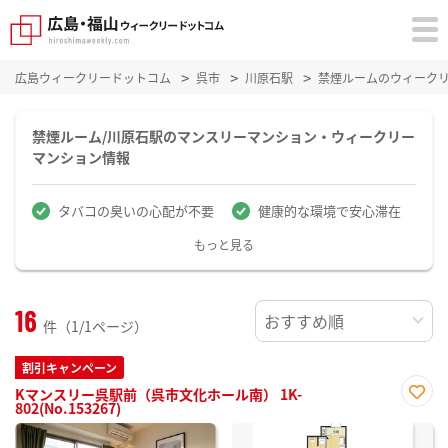
広島ウィークリードットコム
呉市
川原石駅
禁煙ルームのウィーク
禁煙ルーム/川原石駅のマンスリーマンション・ウィークリー
マンション情報
タバコの臭いの心配が不要
健康的な環境で安心滞在
もっと見る
16
件（1/1ページ）
割引キャンペーン
Kマンスリー呉駅前（呉市文化ホール南） 1K-
802(No.153267)
お気
に入
り登