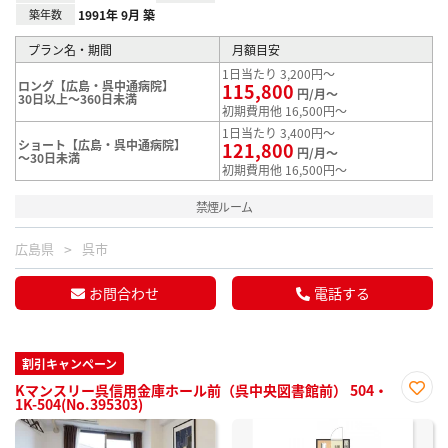
築年数
1991年 9月 築
プラン名・期間
月額目安
1日当たり 3,200円～
ロング【広島・呉中通病院】
115,800
円/月～
30日以上～360日未満
初期費用他 16,500円～
1日当たり 3,400円～
ショート【広島・呉中通病院】
121,800
円/月～
～30日未満
初期費用他 16,500円～
禁煙ルーム
広島県
呉市
お問合わせ
電話する
割引キャンペーン
Kマンスリー呉信用金庫ホール前（呉中央図書館前） 504・
1K-504(No.395303)
お気
に入
り登