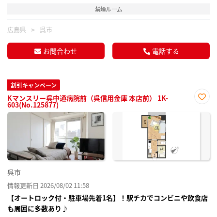
禁煙ルーム
広島県
呉市
お問合わせ
電話する
割引キャンペーン
Kマンスリー呉中通病院前（呉信用金庫 本店前） 1K-
603(No.125877)
お気
に入
り登
録
呉市
情報更新日 2026/08/02 11:58
【オートロック付・駐車場先着1名】！駅チカでコンビニや飲食店
も周囲に多数あり♪