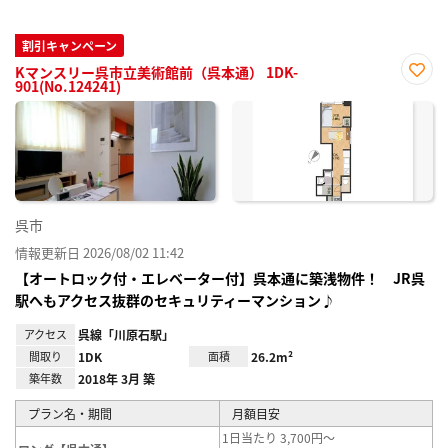
割引キャンペーン
Kマンスリー呉市立美術館前（呉本通） 1DK-
901(No.124241)
お気
に入
り登
録
呉市
情報更新日 2026/08/02 11:42
【オートロック付・エレベーター付】呉本通に築浅物件！ JR呉
駅へもアクセス抜群のセキュリティーマンション♪
アクセス
呉線「川原石駅」
間取り
1DK
面積
26.2m²
築年数
2018年 3月 築
プラン名・期間
月額目安
1日当たり 3,700円～