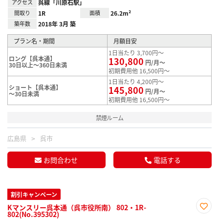
アクセス
呉線「川原石駅」
間取り
1R
面積
26.2m²
築年数
2018年 3月 築
プラン名・期間
月額目安
1日当たり 3,700円～
ロング【呉本通】
130,800
円/月～
30日以上～360日未満
初期費用他 16,500円～
1日当たり 4,200円～
ショート【呉本通】
145,800
円/月～
～30日未満
初期費用他 16,500円～
禁煙ルーム
広島県
呉市
お問合わせ
電話する
割引キャンペーン
Kマンスリー呉本通（呉市役所南） 802・1R-
802(No.395302)
お気