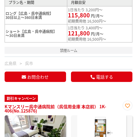
プラン名・期間
月額目安
1日当たり 3,200円～
ロング【広島・呉中通病院】
115,800
円/月～
30日以上～360日未満
初期費用他 16,500円～
1日当たり 3,400円～
ショート【広島・呉中通病院】
121,800
円/月～
～30日未満
初期費用他 16,500円～
禁煙ルーム
広島県
呉市
お問合わせ
電話する
割引キャンペーン
Kマンスリー呉中通病院前（呉信用金庫 本店前） 1K-
406(No.125876)
お気
に入
り登
録