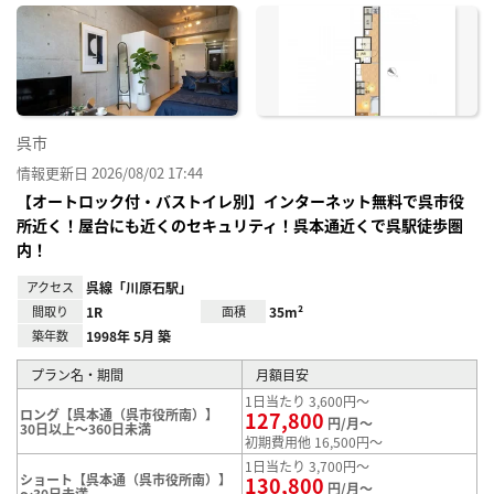
に入
り登
録
呉市
情報更新日 2026/08/02 17:44
【オートロック付・バストイレ別】インターネット無料で呉市役
所近く！屋台にも近くのセキュリティ！呉本通近くで呉駅徒歩圏
内！
アクセス
呉線「川原石駅」
間取り
1R
面積
35m²
築年数
1998年 5月 築
プラン名・期間
月額目安
1日当たり 3,600円～
ロング【呉本通（呉市役所南）】
127,800
円/月～
30日以上～360日未満
初期費用他 16,500円～
1日当たり 3,700円～
ショート【呉本通（呉市役所南）】
130,800
円/月～
～30日未満