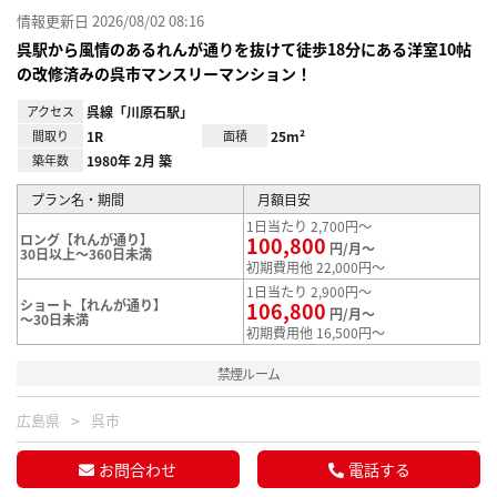
情報更新日 2026/08/02 08:16
呉駅から風情のあるれんが通りを抜けて徒歩18分にある洋室10帖
の改修済みの呉市マンスリーマンション！
アクセス
呉線「川原石駅」
間取り
1R
面積
25m²
築年数
1980年 2月 築
プラン名・期間
月額目安
1日当たり 2,700円～
ロング【れんが通り】
100,800
円/月～
30日以上～360日未満
初期費用他 22,000円～
1日当たり 2,900円～
ショート【れんが通り】
106,800
円/月～
～30日未満
初期費用他 16,500円～
禁煙ルーム
広島県
呉市
お問合わせ
電話する