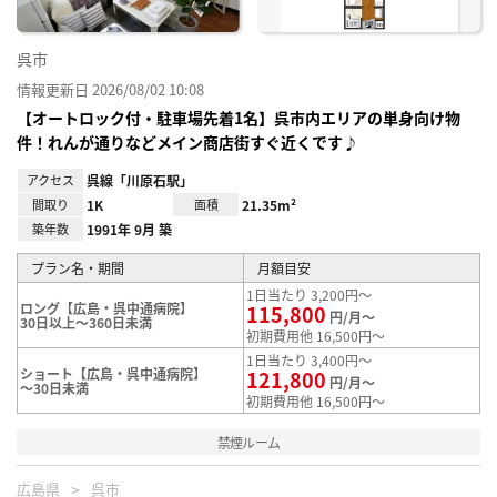
呉市
情報更新日 2026/08/02 10:08
【オートロック付・駐車場先着1名】呉市内エリアの単身向け物
件！れんが通りなどメイン商店街すぐ近くです♪
アクセス
呉線「川原石駅」
間取り
1K
面積
21.35m²
築年数
1991年 9月 築
プラン名・期間
月額目安
1日当たり 3,200円～
ロング【広島・呉中通病院】
115,800
円/月～
30日以上～360日未満
初期費用他 16,500円～
1日当たり 3,400円～
ショート【広島・呉中通病院】
121,800
円/月～
～30日未満
初期費用他 16,500円～
禁煙ルーム
広島県
呉市