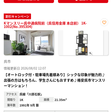
割引キャンペーン
Kマンスリー呉中通病院前（呉信用金庫 本店前） 1K-
1002(No.395304)
お気
に入
り登
録
呉市
情報更新日 2026/08/02 12:07
【オートロック付・駐車場先着順あり】シックな印象が魅力的♪
出張の方はもちろん、学生さんにもおすすめ♪格安呉市マンスリ
ーマンション！
アクセス
呉線「川原石駅」
間取り
1K
面積
21.35m²
築年数
1991年 9月 築