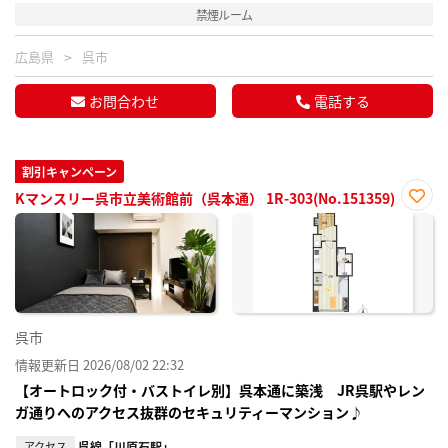
禁煙ルーム
広島県
呉市
お問合わせ
電話する
割引キャンペーン
Kマンスリー呉市立美術館前（呉本通） 1R-303(No.151359)
お気
に入
り登
録
呉市
情報更新日 2026/08/02 22:32
【オートロック付・バストイレ別】呉本通に築浅 JR呉駅やレン
ガ通りへのアクセス抜群のセキュリティーマンション♪
アクセス
呉線「川原石駅」