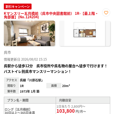
割引キャンペーン
Kマンスリー五月橋前（呉市中央図書館前） 1R-【最上階・
角部屋】(No.124204)
お気
に入
り登
録
呉市
情報更新日 2026/08/02 15:15
呉駅から徒歩12分 呉市役所や呉名物の屋台へ徒歩で行けます！
バストイレ別呉市マンスリーマンション！
アクセス
呉線「川原石駅」
間取り
1R
面積
20m²
築年数
1973年 1月 築
プラン名・期間
月額目安
1日当たり 2,800円～
ロング【五月橋前】
103,800
円/月～
30日以上～365日未満