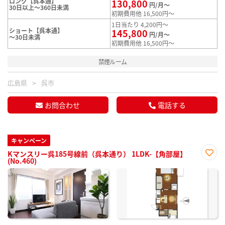
ロング【呉本通】
130,800
円/月～
30日以上～360日未満
初期費用他 16,500円～
1日当たり 4,200円～
ショート【呉本通】
145,800
円/月～
～30日未満
初期費用他 16,500円～
禁煙ルーム
広島県
呉市
お問合わせ
電話する
キャンペーン
Kマンスリー呉185号線前（呉本通り） 1LDK-【角部屋】
(No.460)
お気
に入
り登
録