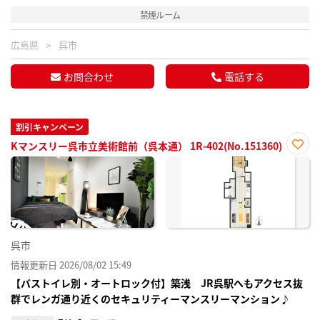
禁煙ルーム
広島県
呉市
お問合わせ
電話する
割引キャンペーン
Kマンスリー呉市立美術館前（呉本通） 1R-402(No.151360)
お気
に入
り登
録
呉市
情報更新日 2026/08/02 15:49
【バストイレ別・オートロック付】築浅 JR呉駅へもアクセス抜
群でレンガ通り近くのセキュリティーマンスリーマンション♪