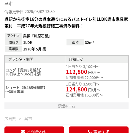
呉市
情報更新日 2026/08/02 13:30
呉駅から徒歩16分の呉本通りにあるバストイレ別1LDK呉市家具家
電付 平成27年大規模修繕工事済み物件！
アクセス
呉線「川原石駅」
間取り
1LDK
面積
32m²
築年数
1970年 5月 築
プラン名・期間
月額目安
1日当たり 3,100円～
ロング【呉185号線前】
112,800
円/月～
30日以上～365日未満
初期費用他 22,000円～
1日当たり 3,500円～
ショート【呉185号線前】
124,800
円/月～
～30日未満
初期費用他 16,500円～
禁煙ルーム
広島県
呉市
お問合わせ
電話する