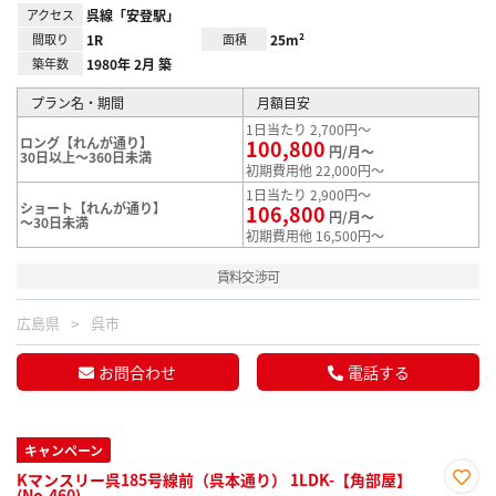
アクセス
呉線「安登駅」
間取り
1R
面積
25m²
築年数
1980年 2月 築
プラン名・期間
月額目安
1日当たり 2,700円～
ロング【れんが通り】
100,800
円/月～
30日以上～360日未満
初期費用他 22,000円～
1日当たり 2,900円～
ショート【れんが通り】
106,800
円/月～
～30日未満
初期費用他 16,500円～
賃料交渉可
広島県
呉市
お問合わせ
電話する
キャンペーン
Kマンスリー呉185号線前（呉本通り） 1LDK-【角部屋】
(No.460)