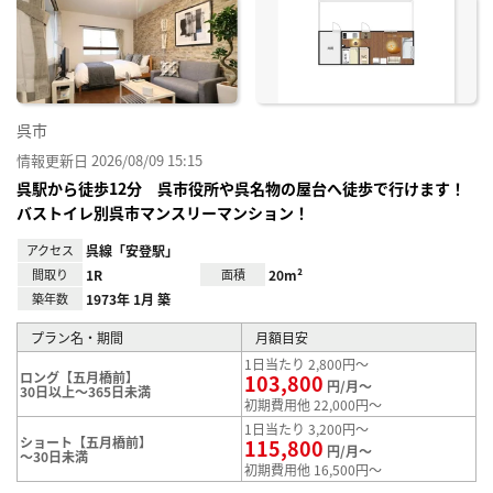
り登
録
呉市
情報更新日 2026/08/09 15:15
呉駅から徒歩12分 呉市役所や呉名物の屋台へ徒歩で行けます！
バストイレ別呉市マンスリーマンション！
アクセス
呉線「安登駅」
間取り
1R
面積
20m²
築年数
1973年 1月 築
プラン名・期間
月額目安
1日当たり 2,800円～
ロング【五月橋前】
103,800
円/月～
30日以上～365日未満
初期費用他 22,000円～
1日当たり 3,200円～
ショート【五月橋前】
115,800
円/月～
～30日未満
初期費用他 16,500円～