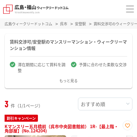
広島ウィークリードットコム
呉市
安登駅
賃料交渉可のウィークリ
賃料交渉可/安登駅のマンスリーマンション・ウィークリーマ
ンション情報
滞在期間に応じて賃料を調
予算に合わせた柔軟な交渉
整
もっと見る
3
件（1/1ページ）
割引キャンペーン
Kマンスリー五月橋前（呉市中央図書館前） 1R-【最上階・
角部屋】(No.124204)
お気
に入