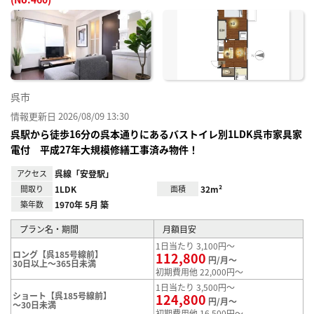
お気
に入
り登
録
呉市
情報更新日 2026/08/09 13:30
呉駅から徒歩16分の呉本通りにあるバストイレ別1LDK呉市家具家
電付 平成27年大規模修繕工事済み物件！
アクセス
呉線「安登駅」
間取り
1LDK
面積
32m²
築年数
1970年 5月 築
プラン名・期間
月額目安
1日当たり 3,100円～
ロング【呉185号線前】
112,800
円/月～
30日以上～365日未満
初期費用他 22,000円～
1日当たり 3,500円～
ショート【呉185号線前】
124,800
円/月～
～30日未満
初期費用他 16,500円～