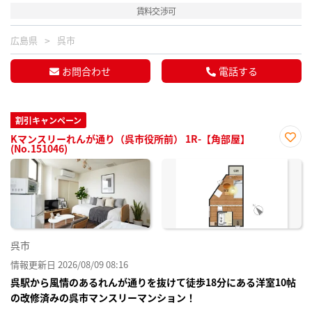
賃料交渉可
広島県
呉市
お問合わせ
電話する
割引キャンペーン
Kマンスリーれんが通り（呉市役所前） 1R-【角部屋】
(No.151046)
お気
に入
り登
録
呉市
情報更新日 2026/08/09 08:16
呉駅から風情のあるれんが通りを抜けて徒歩18分にある洋室10帖
の改修済みの呉市マンスリーマンション！