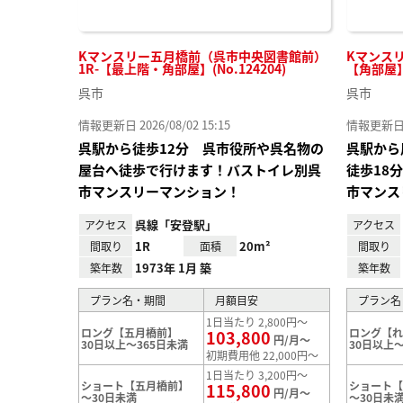
Kマンスリー五月橋前（呉市中央図書館前）
Kマンスリ
1R-【最上階・角部屋】(No.124204)
【角部屋】(
呉市
呉市
情報更新日 2026/08/02 15:15
情報更新日 20
呉駅から徒歩12分 呉市役所や呉名物の
呉駅から
屋台へ徒歩で行けます！バストイレ別呉
徒歩18
市マンスリーマンション！
市マンス
呉線「安登駅」
アクセス
アクセス
1R
20m²
間取り
面積
間取り
1973年 1月 築
築年数
築年数
プラン名・期間
月額目安
プラン名
1日当たり 2,800円～
ロング【五月橋前】
ロング【
103,800
円/月～
30日以上～365日未満
30日以上～
初期費用他 22,000円～
1日当たり 3,200円～
ショート【五月橋前】
ショート
115,800
円/月～
～30日未満
～30日未