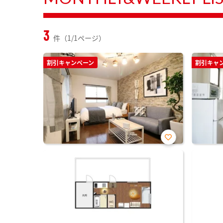
3
件（1/1ページ）
割引キャンペーン
割引キャ
お気
に入
り登
録