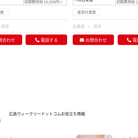
初期費用他 16,500円～
初期費用他 1
賃貸
家具付賃貸
呉市
広島県
呉市
問合わせ
電話する
お問合わせ
電
N
広島ウィークリードットコムお役立ち情報