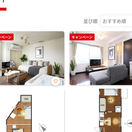
並び順
ンペーン
キャンペーン
お気
に入
り登
録