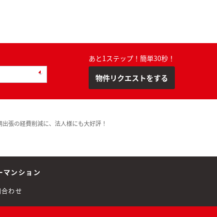
あと1ステップ！簡単30秒！
物件リクエストをする
期出張の経費削減に、法人様にも大好評！
ーマンション
問合わせ