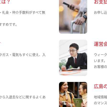
とは？
お支
・礼金・仲介手数料がすべて無
お申し
すすめです。
て
運営
やガス・電気もすぐに使え、入
ウィー
います
お客様
広島
から入退去などに関するよくあ
地域情
のマン