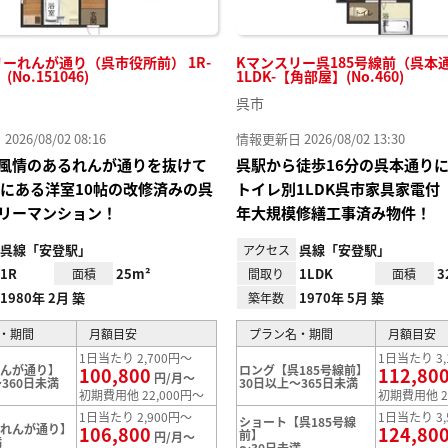
ーれんが通り（呉市役所前） 1R-
Kマンスリー呉185号線前（呉本
No.151046)
1LDK-【角部屋】(No.460)
呉市
26/08/02 08:16
情報更新日 2026/08/02 13:30
風情のあるれんが通りを抜けて
呉駅から徒歩16分の呉本通り
分にある洋室10帖の改修済みの呉
トイレ別1LDK呉市家具家電付
リーマンション！
年大規模修繕工事済み物件！
呉線「安登駅」
呉線「安登駅」
アクセス
1R
25m²
1LDK
3
面積
間取り
面積
1980年 2月 築
1970年 5月 築
築年数
・期間
月額目安
プラン名・期間
月額目安
1日当たり 2,700円～
1日当たり 3,
れんが通り】
ロング【呉185号線前】
100,800
112,80
円/月～
360日未満
30日以上～365日未満
初期費用他 22,000円～
初期費用他 2
1日当たり 2,900円～
1日当たり 3,
ショート【呉185号線
【れんが通り】
106,800
124,80
前】
円/月～
満
～30日未満