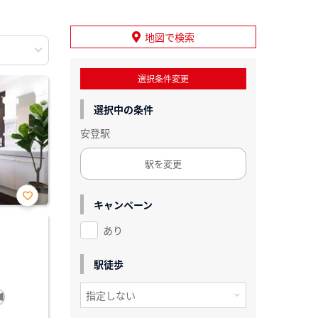
地図で検索
選択条件変更
選択中の条件
安登駅
駅を変更
キャンペーン
お気
に入
あり
り登
録
駅徒歩