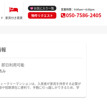
お気に入り一覧
営業時間：9:00am～6:00pm
050-7586-2405
物件リクエスト
イド
家具付き賃貸
情報
！即日利用可能
済み
ウィークリーマンションは、入居者が家具を持参する必要が
動や短期滞在に便利で、手軽に引っ越しができるため、学