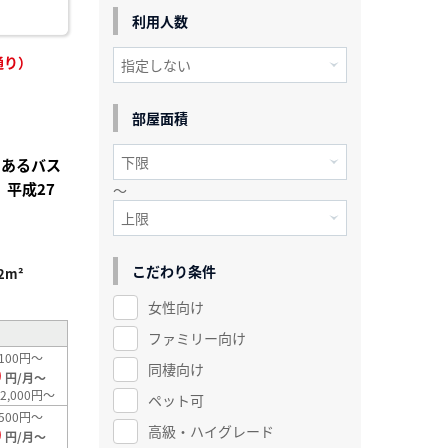
利用人数
通り）
部屋面積
にあるバス
 平成27
～
こだわり条件
2m²
女性向け
ファミリー向け
100円～
同棲向け
0
円/月～
2,000円～
ペット可
500円～
高級・ハイグレード
0
円/月～