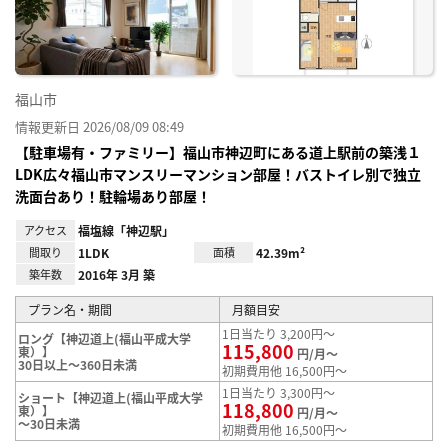
録
福山市
情報更新日 2026/08/09 08:49
【駐車場有・ファミリー】福山市神辺町にある道上駅前の築浅１
LDK広々福山市マンスリーマンション部屋！バストイレ別で独立
洗面台あり！駐輪場あり部屋！
アクセス
福塩線「神辺駅」
間取り
1LDK
面積
42.39m²
築年数
2016年 3月 築
プラン名・期間
月額目安
1日当たり 3,200円～
ロング【神辺道上(福山平成大学
115,800
東）】
円/月～
30日以上～360日未満
初期費用他 16,500円～
1日当たり 3,300円～
ショート【神辺道上(福山平成大学
118,800
東）】
円/月～
～30日未満
初期費用他 16,500円～