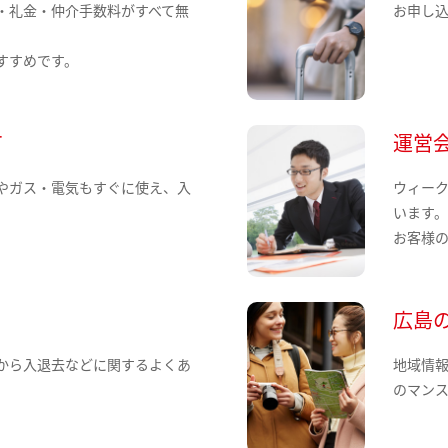
・礼金・仲介手数料がすべて無
お申し
すすめです。
て
運営
やガス・電気もすぐに使え、入
ウィー
います
お客様
広島
から入退去などに関するよくあ
地域情
のマン