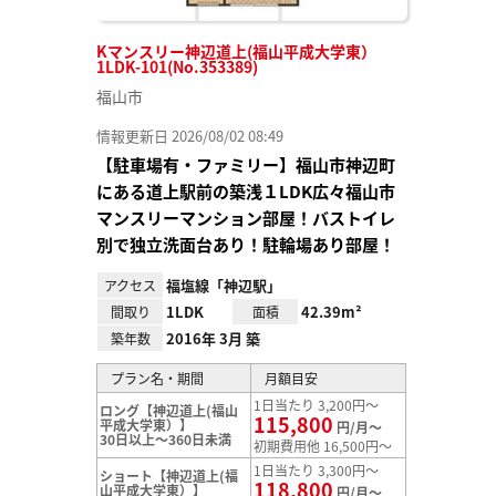
Kマンスリー神辺道上(福山平成大学東）
1LDK-101(No.353389)
福山市
情報更新日 2026/08/02 08:49
【駐車場有・ファミリー】福山市神辺町
にある道上駅前の築浅１LDK広々福山市
マンスリーマンション部屋！バストイレ
別で独立洗面台あり！駐輪場あり部屋！
福塩線「神辺駅」
アクセス
1LDK
42.39m²
間取り
面積
2016年 3月 築
築年数
プラン名・期間
月額目安
1日当たり 3,200円～
ロング【神辺道上(福山
115,800
平成大学東）】
円/月～
30日以上～360日未満
初期費用他 16,500円～
1日当たり 3,300円～
ショート【神辺道上(福
118,800
山平成大学東）】
円/月～