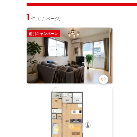
1
件（1/1ページ）
割引キャンペーン
お気
に入
り登
録