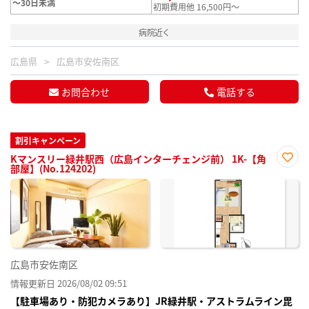
～30日未満
初期費用他 16,500円～
病院近く
広島県
広島市安佐南区
お問合わせ
電話する
割引キャンペーン
Kマンスリー緑井駅西（広島インターチェンジ前） 1K-【角
部屋】(No.124202)
お気
に入
り登
録
広島市安佐南区
情報更新日 2026/08/02 09:51
【駐車場あり・防犯カメラあり】JR緑井駅・アストラムライン毘