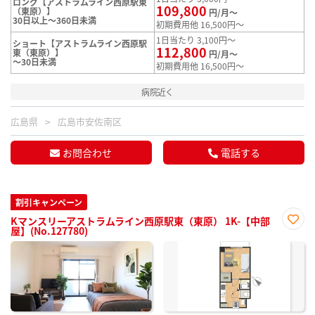
ロング【アストラムライン西原駅東
109,800
（東原）】
円/月～
30日以上～360日未満
初期費用他 16,500円～
1日当たり 3,100円～
ショート【アストラムライン西原駅
112,800
東（東原）】
円/月～
～30日未満
初期費用他 16,500円～
病院近く
広島県
広島市安佐南区
お問合わせ
電話する
割引キャンペーン
Kマンスリーアストラムライン西原駅東（東原） 1K-【中部
屋】(No.127780)
お気
に入
り登
録