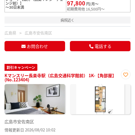
97,800
ンジ前）】
円/月～
～30日未満
初期費用他 16,500円～
病院近く
広島県
広島市安佐南区
お問合わせ
電話する
割引キャンペーン
Kマンスリー長楽寺駅（広島交通科学館前） 1K-【角部屋】
(No.123404)
お気
に入
り登
録
広島市安佐南区
情報更新日 2026/08/02 10:02