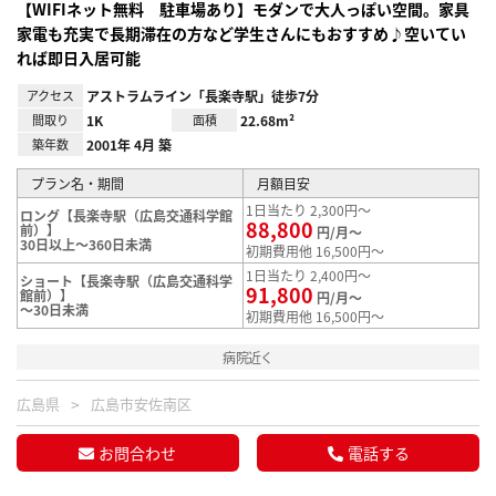
【WIFIネット無料 駐車場あり】モダンで大人っぽい空間。家具
家電も充実で長期滞在の方など学生さんにもおすすめ♪空いてい
れば即日入居可能
アクセス
アストラムライン「長楽寺駅」徒歩7分
間取り
1K
面積
22.68m²
築年数
2001年 4月 築
プラン名・期間
月額目安
1日当たり 2,300円～
ロング【長楽寺駅（広島交通科学館
88,800
前）】
円/月～
30日以上～360日未満
初期費用他 16,500円～
1日当たり 2,400円～
ショート【長楽寺駅（広島交通科学
91,800
館前）】
円/月～
～30日未満
初期費用他 16,500円～
病院近く
広島県
広島市安佐南区
お問合わせ
電話する