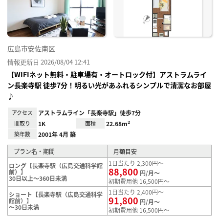
録
広島市安佐南区
情報更新日 2026/08/04 12:41
【WIFIネット無料・駐車場有・オートロック付】アストラムライ
ン長楽寺駅 徒歩7分！明るい光があふれるシンプルで清潔なお部屋
♪
アクセス
アストラムライン「長楽寺駅」徒歩7分
間取り
1K
面積
22.68m²
築年数
2001年 4月 築
プラン名・期間
月額目安
1日当たり 2,300円～
ロング【長楽寺駅（広島交通科学館
88,800
前）】
円/月～
30日以上～360日未満
初期費用他 16,500円～
1日当たり 2,400円～
ショート【長楽寺駅（広島交通科学
91,800
館前）】
円/月～
～30日未満
初期費用他 16,500円～