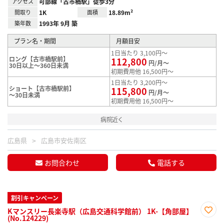
アクセス
可部線「古市橋駅」徒歩3分
間取り
1K
面積
18.89m²
築年数
1993年 9月 築
プラン名・期間
月額目安
1日当たり 3,100円～
ロング【古市橋駅前】
112,800
円/月～
30日以上～360日未満
初期費用他 16,500円～
1日当たり 3,200円～
ショート【古市橋駅前】
115,800
円/月～
～30日未満
初期費用他 16,500円～
病院近く
広島県
広島市安佐南区
お問合わせ
電話する
割引キャンペーン
Kマンスリー長楽寺駅（広島交通科学館前） 1K-【角部屋】
(No.124229)
お気