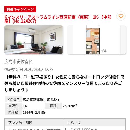
割引キャンペーン
Kマンスリーアストラムライン西原駅東（東原） 1K-【中部
屋】(No.124207)
お気
に入
り登
録
広島市安佐南区
情報更新日 2026/08/02 12:29
【無料WI-FI・駐車場あり】女性にも安心なオートロック付物件で
落ち着いた閑静住宅地の安佐南区マンスリー部屋でまったり過ご
しましょう♪
アクセス
広島電鉄本線「広島駅」
間取り
1K
面積
25.92m²
築年数
1996年 1月 築
プラン名・期間
月額目安
1日当たり 3,000円～