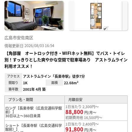
に入
り登
録
広島市安佐南区
情報更新日 2026/08/03 16:54
【角部屋 オートロック付き・WIFIネット無料】でバス・トイレ
別！すっきりとした爽やかな空間で駐車場あり アストラムライン
利用オススメ！
アクセス
アストラムライン「長楽寺駅」徒歩7分
間取り
1K
面積
22.68m²
築年数
2001年 4月 築
プラン名・期間
月額目安
1日当たり 2,300円～
ロング【長楽寺駅（広島交通科学館
88,800
前）】
円/月～
30日以上～360日未満
初期費用他 16,500円～
1日当たり 2,400円～
ショート【長楽寺駅（広島交通科学
91,800
館前）】
円/月～