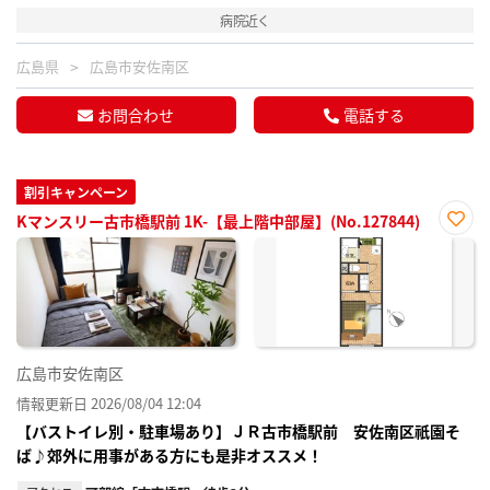
病院近く
広島県
広島市安佐南区
お問合わせ
電話する
割引キャンペーン
Kマンスリー古市橋駅前 1K-【最上階中部屋】(No.127844)
お気
に入
り登
録
広島市安佐南区
情報更新日 2026/08/04 12:04
【バストイレ別・駐車場あり】ＪＲ古市橋駅前 安佐南区祇園そ
ば♪郊外に用事がある方にも是非オススメ！