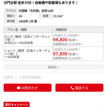
沙門台駅 徒歩10分！自販機や駐輪場もあります♪
アクセス
可部線「大町駅」徒歩10分
間取り
1K
面積
23.5m²
築年数
1988年 1月 築
プラン名・期間
月額目安
1日当たり 2,500円～
ロング【緑井（広島インターチェン
94,800
ジ前）】
円/月～
30日以上～360日未満
初期費用他 16,500円～
1日当たり 2,600円～
ショート【緑井（広島インターチェ
97,800
ンジ前）】
円/月～
～30日未満
初期費用他 16,500円～
病院近く
広島県
広島市安佐南区
お問合わせ
電話する
割引キャンペーン