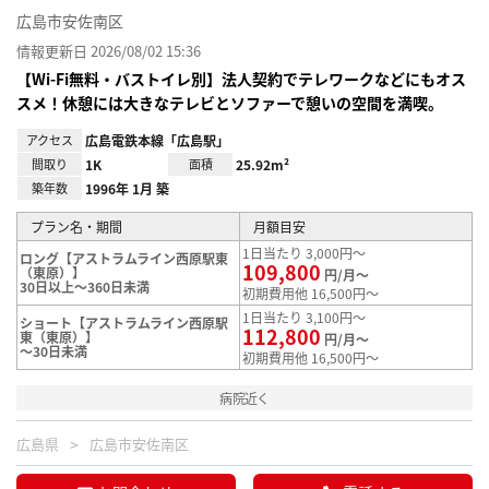
広島市安佐南区
情報更新日 2026/08/02 15:36
【Wi-Fi無料・バストイレ別】法人契約でテレワークなどにもオス
スメ！休憩には大きなテレビとソファーで憩いの空間を満喫。
アクセス
広島電鉄本線「広島駅」
間取り
1K
面積
25.92m²
築年数
1996年 1月 築
プラン名・期間
月額目安
1日当たり 3,000円～
ロング【アストラムライン西原駅東
109,800
（東原）】
円/月～
30日以上～360日未満
初期費用他 16,500円～
1日当たり 3,100円～
ショート【アストラムライン西原駅
112,800
東（東原）】
円/月～
～30日未満
初期費用他 16,500円～
病院近く
広島県
広島市安佐南区