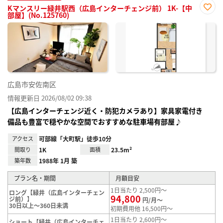
Kマンスリー緑井駅西（広島インターチェンジ前） 1K-【中
部屋】(No.125760)
お気
に入
り登
録
広島市安佐南区
情報更新日 2026/08/02 09:38
【広島インターチェンジ近く・防犯カメラあり】家具家電付き
備品も豊富で穏やかな空間でおすすめな駐車場有部屋♪
アクセス
可部線「大町駅」徒歩10分
間取り
1K
面積
23.5m²
築年数
1988年 1月 築
プラン名・期間
月額目安
1日当たり 2,500円～
ロング【緑井（広島インターチェン
94,800
ジ前）】
円/月～
30日以上～360日未満
初期費用他 16,500円～
1日当たり 2,600円～
ショート【緑井（広島インターチェ