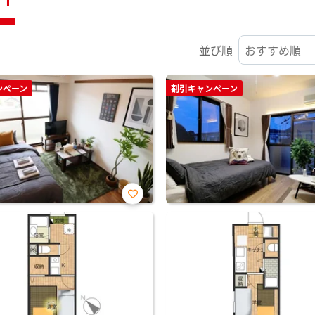
並び順
ンペーン
割引キャンペーン
お気
に入
り登
録