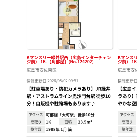
り登
録
Kマンスリー緑井駅西（広島インターチェン
Kマンス
ジ前） 1K-【角部屋】(No.124202)
ジ前） 1K
広島市安佐南区
広島市安
情報更新日 2026/08/02 09:51
情報更新日 20
【駐車場あり・防犯カメラあり】JR緑井
【広島イ
駅・アストラムライン毘沙門台駅 徒歩10
ラあり】
分！自販機や駐輪場もあります♪
やかな空
可部線「大町駅」徒歩10分
アクセス
アクセス
1K
23.5m²
間取り
面積
間取り
1988年 1月 築
築年数
築年数