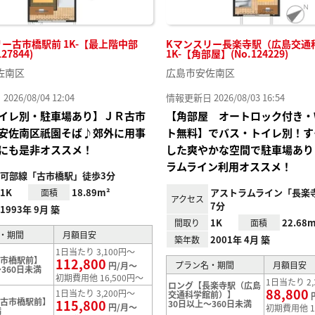
ー古市橋駅前 1K-【最上階中部
Kマンスリー長楽寺駅（広島交通
27844)
1K-【角部屋】(No.124229)
佐南区
広島市安佐南区
26/08/04 12:04
情報更新日 2026/08/03 16:54
イレ別・駐車場あり】ＪＲ古市
【角部屋 オートロック付き・W
安佐南区祇園そば♪郊外に用事
ト無料】でバス・トイレ別！す
にも是非オススメ！
した爽やかな空間で駐車場あり
ラムライン利用オススメ！
可部線「古市橋駅」徒歩3分
1K
18.89m²
アストラムライン「長楽
面積
アクセス
7分
1993年 9月 築
1K
22.68m
間取り
面積
・期間
月額目安
2001年 4月 築
築年数
1日当たり 3,100円～
古市橋駅前】
112,800
プラン名・期間
月額目安
円/月～
360日未満
初期費用他 16,500円～
1日当たり 2,
ロング【長楽寺駅（広島
88,800
1日当たり 3,200円～
交通科学館前）】
【古市橋駅前】
115,800
30日以上～360日未満
円/月～
初期費用他 1
満