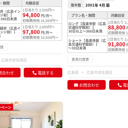
・期間
月額目安
2001年 4月 築
築年数
1日当たり 2,500円～
緑井（広島イン
94,800
ンジ前）】
プラン名・期間
月額目安
円/月～
360日未満
初期費用他 16,500円～
1日当たり 2,
ロング【長楽寺駅（広島
88,800
1日当たり 2,600円～
交通科学館前）】
【緑井（広島イ
97,800
30日以上～360日未満
ェンジ前）】
円/月～
初期費用他 1
満
初期費用他 16,500円～
1日当たり 2,
ショート【長楽寺駅（広
91,800
島交通科学館前）】
賃貸
～30日未満
初期費用他 1
家具付賃貸
広島市安佐南区
広島県
広島市安佐南区
問合わせ
電話する
お問合わせ
電
ンペーン