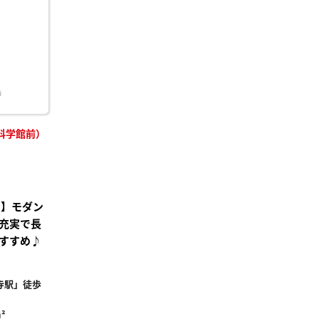
り登
録
科学館前）
り】モダン
充実で長
すすめ♪
寺駅」徒歩
²