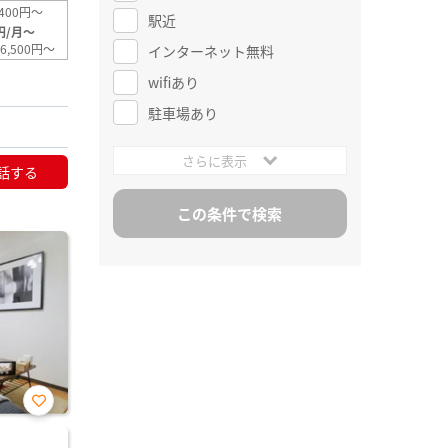
400円～
駅近
円/月～
6,500円～
インターネット無料
wifiあり
駐車場あり
さらに表示
話する
お気
に入