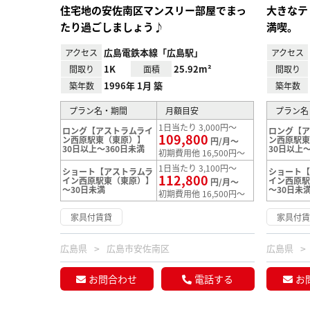
住宅地の安佐南区マンスリー部屋でまっ
大きなテ
たり過ごしましょう♪
満喫。
広島電鉄本線「広島駅」
アクセス
アクセス
1K
25.92m²
間取り
面積
間取り
1996年 1月 築
築年数
築年数
プラン名・期間
月額目安
プラン名
1日当たり 3,000円～
ロング【アストラムライ
ロング【ア
109,800
ン西原駅東（東原）】
ン西原駅
円/月～
30日以上～360日未満
30日以上～
初期費用他 16,500円～
1日当たり 3,100円～
ショート【アストラムラ
ショート【
112,800
イン西原駅東（東原）】
イン西原
円/月～
～30日未満
～30日未
初期費用他 16,500円～
家具付賃貸
家具付
広島県
広島市安佐南区
広島県
お問合わせ
電話する
お