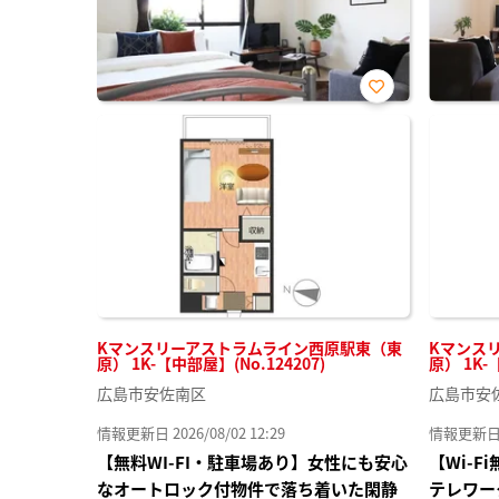
お気
に入
り登
録
Kマンスリーアストラムライン西原駅東（東
Kマンス
原） 1K-【中部屋】(No.124207)
原） 1K-
広島市安佐南区
広島市安
情報更新日 2026/08/02 12:29
情報更新日 20
【無料WI-FI・駐車場あり】女性にも安心
【Wi-
なオートロック付物件で落ち着いた閑静
テレワー