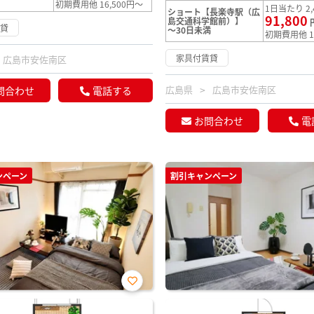
初期費用他 16,500円～
1日当たり 2,
ショート【長楽寺駅（広
91,800
島交通科学館前）】
賃貸
～30日未満
初期費用他 1
家具付賃貸
広島市安佐南区
広島県
広島市安佐南区
問合わせ
電話する
お問合わせ
電
ンペーン
割引キャンペーン
お気
に入