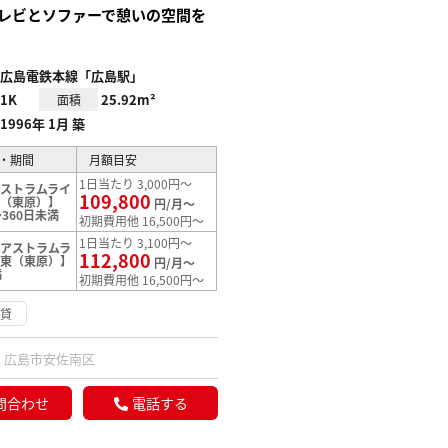
レビとソファーで憩いの空間を
広島電鉄本線「広島駅」
1K
25.92m²
面積
1996年 1月 築
・期間
月額目安
1日当たり 3,000円～
ストラムライ
109,800
東（東原）】
円/月～
360日未満
初期費用他 16,500円～
1日当たり 3,100円～
アストラムラ
112,800
駅東（東原）】
円/月～
満
初期費用他 16,500円～
賃貸
広島市安佐南区
問合わせ
電話する