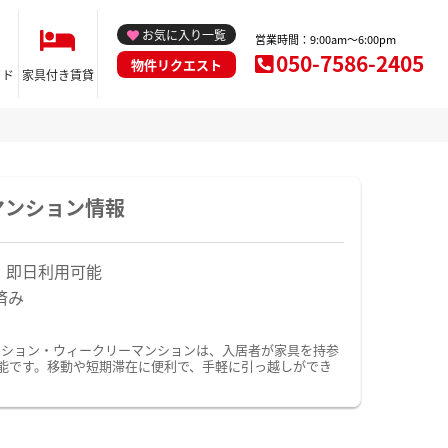
お気に入り一覧
営業時間：9:00am～6:00pm
050-7586-2405
物件リクエスト
イド
家具付き賃貸
マンション情報
！即日利用可能
済み
ンション・ウィークリーマンションは、入居者が家具を持参
能です。移動や短期滞在に便利で、手軽に引っ越しができ