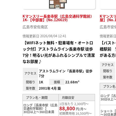
Kマンスリー長楽寺駅（広島交通科学館前）
Kマンスリ
1K-【中部屋】(No.126619)
屋】(No.1
広島市安佐南区
広島市安
情報更新日 2026/08/04 12:41
情報更新日 20
【WIFIネット無料・駐車場有・オートロ
【バスト
ック付】アストラムライン長楽寺駅 徒歩
橋駅前 
7分！明るい光があふれるシンプルで清潔
がある方
なお部屋♪
アクセス
アストラムライン「長楽寺駅」徒歩
間取り
アクセス
7分
築年数
1K
22.68m²
間取り
面積
プラン名
2001年 4月 築
築年数
ロング【
プラン名・期間
月額目安
30日以上～
1日当たり 2,300円～
ロング【長楽寺駅（広島
88,800
交通科学館前）】
円/月～
ショート
30日以上～360日未満
初期費用他 16,500円～
～30日未