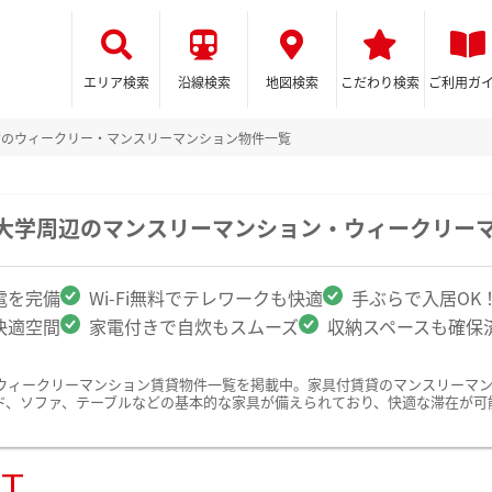
エリア検索
沿線検索
地図検索
こだわり検索
ご利用ガ
貸のウィークリー・マンスリーマンション物件一覧
子大学周辺のマンスリーマンション・ウィークリー
電を完備
Wi-Fi無料でテレワークも快適
手ぶらで入居OK
快適空間
家電付きで自炊もスムーズ
収納スペースも確保
ウィークリーマンション賃貸物件一覧を掲載中。家具付賃貸のマンスリーマ
ド、ソファ、テーブルなどの基本的な家具が備えられており、快適な滞在が可
ST