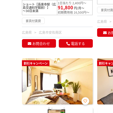
1日当たり 2,400円～
ショート【長楽寺駅（広
91,800
島交通科学館前）】
円/月～
家具付
～30日未満
初期費用他 16,500円～
家具付賃貸
広島県
広島県
広島市安佐南区
お
お問合わせ
電話する
割引キャンペーン
割引キャ
お気
に入