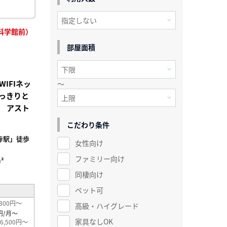
科学館前）
部屋面積
IFIネッ
～
っきりと
 アスト
こだわり条件
寺駅」徒歩
女性向け
ファミリー向け
²
同棲向け
ペット可
300円～
高級・ハイグレード
円/月～
家具なしOK
6,500円～