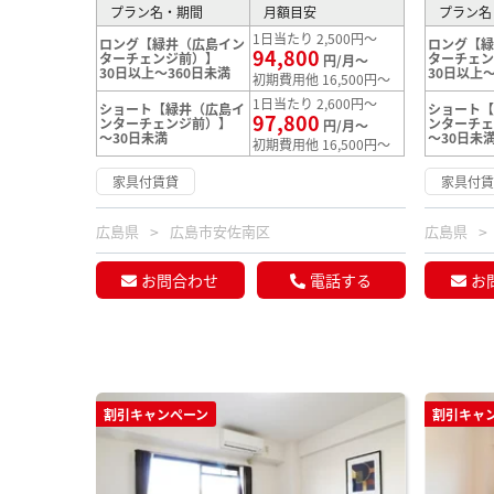
プラン名・期間
月額目安
プラン名
1日当たり 2,500円～
ロング【緑井（広島イン
ロング【
94,800
ターチェンジ前）】
ターチェ
円/月～
30日以上～360日未満
30日以上～
初期費用他 16,500円～
1日当たり 2,600円～
ショート【緑井（広島イ
ショート
97,800
ンターチェンジ前）】
ンターチ
円/月～
～30日未満
～30日未
初期費用他 16,500円～
家具付賃貸
家具付
広島県
広島市安佐南区
広島県
お問合わせ
電話する
お
割引キャンペーン
割引キャ