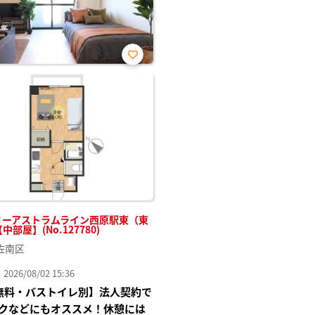
お気
に入
り登
録
リーアストラムライン西原駅東（東
【中部屋】(No.127780)
佐南区
26/08/02 15:36
Fi無料・バストイレ別】法人契約で
クなどにもオススメ！休憩には