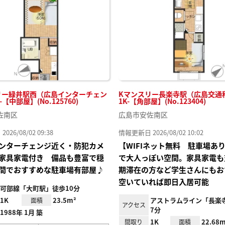
り登
録
リー緑井駅西（広島インターチェン
Kマンスリー長楽寺駅（広島交通
-【中部屋】(No.125760)
1K-【角部屋】(No.123404)
佐南区
広島市安佐南区
26/08/02 09:38
情報更新日 2026/08/02 10:02
ンターチェンジ近く・防犯カメ
【WIFIネット無料 駐車場あ
家具家電付き 備品も豊富で穏
で大人っぽい空間。家具家電も
間でおすすめな駐車場有部屋♪
期滞在の方など学生さんにもお
空いていれば即日入居可能
可部線「大町駅」徒歩10分
1K
23.5m²
アストラムライン「長楽
面積
アクセス
7分
1988年 1月 築
1K
22.68m
間取り
面積