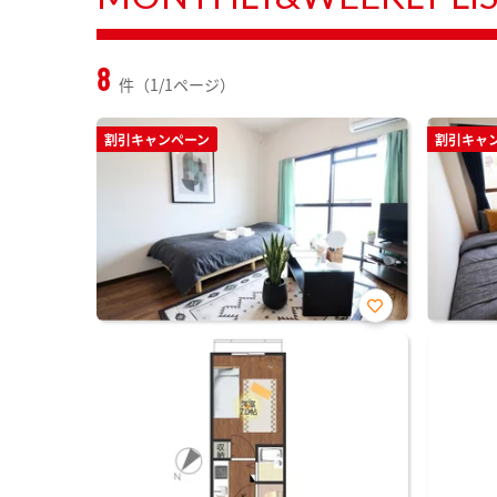
8
件（1/1ページ）
割引キャンペーン
割引キャ
お気
に入
り登
録