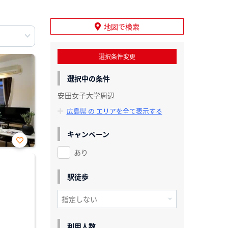
地図で検索
選択条件変更
選択中の条件
安田女子大学周辺
広島県 の エリアを全て表示する
キャンペーン
あり
お気
に入
り登
録
駅徒歩
利用人数