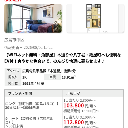
お気
に入
り登
録
広島市中区
情報更新日 2026/08/02 15:22
【WIFIネット無料・角部屋】本通りや八丁堀・紙屋町へも便利な
EV付！爽やかな色合いで、のんびり快適に暮らせます♪
アクセス
広島電鉄宇品線「本通駅」徒歩8分
間取り
1K
面積
18.91m²
築年数
1991年 4月 築
プラン名・期間
月額目安
1日当たり 2,800円～
ロング【袋町公園（広島パルコ）】
103,800
円/月～
30日以上～360日未満
初期費用他 16,500円～
1日当たり 3,100円～
ショート【袋町公園（広島パル
112,800
コ）】
円/月～
～30日未満
初期費用他 16,500円～