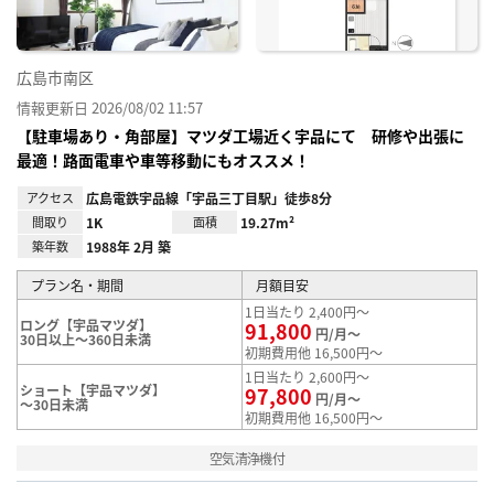
広島市南区
情報更新日 2026/08/02 11:57
【駐車場あり・角部屋】マツダ工場近く宇品にて 研修や出張に
最適！路面電車や車等移動にもオススメ！
アクセス
広島電鉄宇品線「宇品三丁目駅」徒歩8分
間取り
1K
面積
19.27m²
築年数
1988年 2月 築
プラン名・期間
月額目安
1日当たり 2,400円～
ロング【宇品マツダ】
91,800
円/月～
30日以上～360日未満
初期費用他 16,500円～
1日当たり 2,600円～
ショート【宇品マツダ】
97,800
円/月～
～30日未満
初期費用他 16,500円～
空気清浄機付