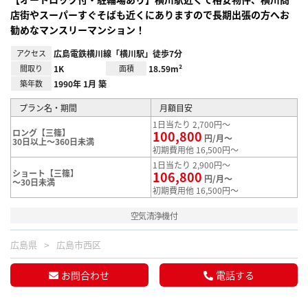
店街やスーパーすぐそばも近くにありますので長期出張の方へお
勧めなマンスリーマンション！
アクセス
広島電鉄横川線「横川駅」徒歩7分
間取り
1K
面積
18.59m²
築年数
1990年 1月 築
プラン名・期間
月額目安
1日当たり 2,700円～
ロング【三篠】
100,800
円/月～
30日以上～360日未満
初期費用他 16,500円～
1日当たり 2,900円～
ショート【三篠】
106,800
円/月～
～30日未満
初期費用他 16,500円～
空気清浄機付
広島県
広島市西区
お問合わせ
電話する