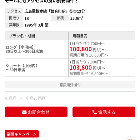
モールにもアクセスの良い割安物件！
アクセス
広島電鉄本線「観音町駅」徒歩12分
間取り
1K
面積
23.8m²
築年数
1995年 3月 築
プラン名・期間
月額目安
1日当たり 2,700円～
ロング【小河内】
100,800
円/月～
30日以上～360日未満
初期費用他 16,500円～
1日当たり 2,800円～
ショート【小河内】
103,800
円/月～
～30日未満
初期費用他 16,500円～
空気清浄機付
広島県
広島市西区
お問合わせ
電話する
割引キャンペーン