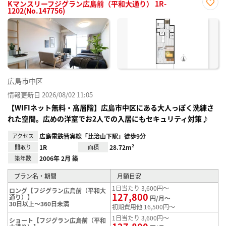
Kマンスリーフジグラン広島前（平和大通り） 1R-
1202(No.147756)
お気
に入
り登
録
広島市中区
情報更新日 2026/08/02 11:05
【WIFIネット無料・高層階】広島市中区にある大人っぽく洗練さ
れた空間。広めの洋室でお2人での入居にもセキュリティ対策♪
アクセス
広島電鉄皆実線「比治山下駅」徒歩9分
間取り
1R
面積
28.72m²
築年数
2006年 2月 築
プラン名・期間
月額目安
1日当たり 3,600円～
ロング【フジグラン広島前（平和大
127,800
通り）】
円/月～
30日以上～360日未満
初期費用他 16,500円～
1日当たり 3,600円～
ショート【フジグラン広島前（平和