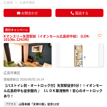
広島県
広島市南区
お問合わせ
電話する
割引キャンペーン
Kマンスリー矢賀駅前（イオンモール広島府中前） 1LDK-
101(No.124196)
お気
に入
り登
録
広島市東区
情報更新日 2026/08/02 16:14
【バストイレ別・オートロック付】矢賀駅徒歩5分！！イオンモー
ル広島府中も徒歩圏内♪ 1ＬＤＫ築浅物件！安心のオートロック
あり！
アクセス
山陽本線「天神川駅」徒歩13分