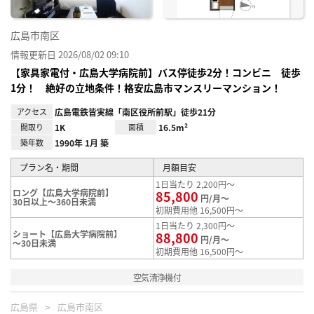
広島市南区
情報更新日 2026/08/02 09:10
【家具家電付・広島大学病院前】バス停徒歩2分！コンビニ 徒歩
1分！ 絶好の立地条件！格安広島市マンスリーマンション！
アクセス
広島電鉄皆実線「南区役所前駅」徒歩21分
間取り
1K
面積
16.5m²
築年数
1990年 1月 築
プラン名・期間
月額目安
1日当たり 2,200円～
ロング【広島大学病院前】
85,800
円/月～
30日以上～360日未満
初期費用他 16,500円～
1日当たり 2,300円～
ショート【広島大学病院前】
88,800
円/月～
～30日未満
初期費用他 16,500円～
空気清浄機付
広島県
広島市南区