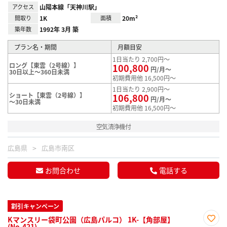
アクセス
山陽本線「天神川駅」
間取り
1K
面積
20m²
築年数
1992年 3月 築
プラン名・期間
月額目安
1日当たり 2,700円～
ロング【東雲（2号線）】
100,800
円/月～
30日以上～360日未満
初期費用他 16,500円～
1日当たり 2,900円～
ショート【東雲（2号線）】
106,800
円/月～
～30日未満
初期費用他 16,500円～
空気清浄機付
広島県
広島市南区
お問合わせ
電話する
割引キャンペーン
Kマンスリー袋町公園（広島パルコ） 1K-【角部屋】
(No.421)