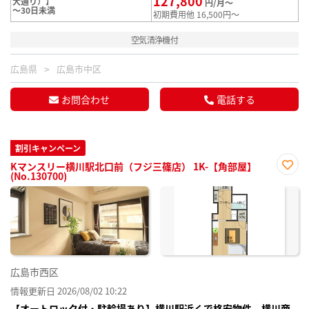
127,800
大通り）】
円/月～
～30日未満
初期費用他 16,500円～
空気清浄機付
広島県
広島市中区
お問合わせ
電話する
割引キャンペーン
Kマンスリー横川駅北口前（フジ三篠店） 1K-【角部屋】
(No.130700)
お気
に入
り登
録
広島市西区
情報更新日 2026/08/02 10:22
【オートロック付・駐輪場あり】横川駅近くで格安物件、横川商