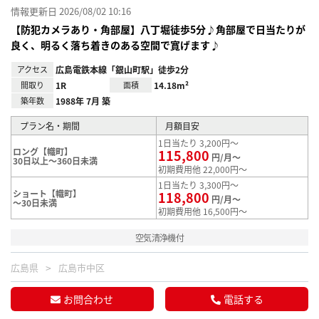
情報更新日 2026/08/02 10:16
【防犯カメラあり・角部屋】八丁堀徒歩5分♪角部屋で日当たりが
良く、明るく落ち着きのある空間で寛げます♪
アクセス
広島電鉄本線「銀山町駅」徒歩2分
間取り
1R
面積
14.18m²
築年数
1988年 7月 築
プラン名・期間
月額目安
1日当たり 3,200円～
ロング【幟町】
115,800
円/月～
30日以上～360日未満
初期費用他 22,000円～
1日当たり 3,300円～
ショート【幟町】
118,800
円/月～
～30日未満
初期費用他 16,500円～
空気清浄機付
広島県
広島市中区
お問合わせ
電話する