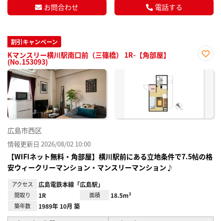
お問合わせ
電話する
割引キャンペーン
Kマンスリー横川駅南口前（三篠橋） 1R-【角部屋】
(No.153093)
お気
に入
り登
録
広島市西区
情報更新日 2026/08/02 10:00
【WIFIネット無料・角部屋】横川駅前にある立地条件で7.5帖の格
安ウィークリーマンション・マンスリーマンション♪
アクセス
広島電鉄本線「広島駅」
間取り
1R
面積
18.5m²
築年数
1989年 10月 築