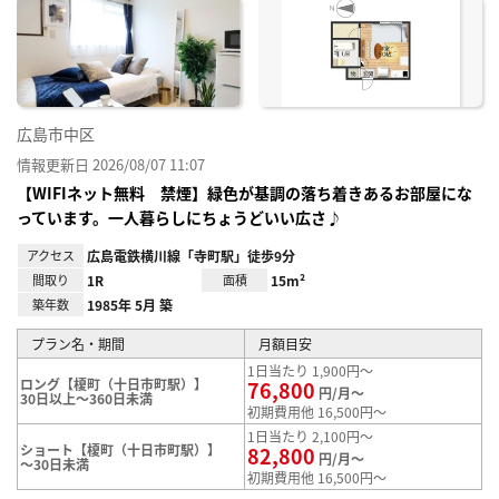
に入
り登
録
広島市中区
情報更新日 2026/08/07 11:07
【WIFIネット無料 禁煙】緑色が基調の落ち着きあるお部屋にな
っています。一人暮らしにちょうどいい広さ♪
アクセス
広島電鉄横川線「寺町駅」徒歩9分
間取り
1R
面積
15m²
築年数
1985年 5月 築
プラン名・期間
月額目安
1日当たり 1,900円～
ロング【榎町（十日市町駅）】
76,800
円/月～
30日以上～360日未満
初期費用他 16,500円～
1日当たり 2,100円～
ショート【榎町（十日市町駅）】
82,800
円/月～
～30日未満
初期費用他 16,500円～