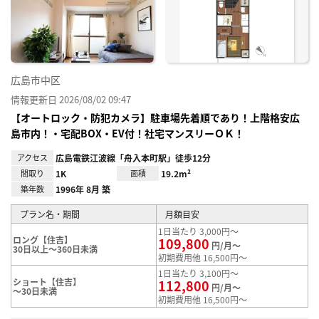
り登
録
広島市中区
情報更新日 2026/08/02 09:47
【オートロック・防犯カメラ】駐車場先着順であり！上階格安広
島市内！・宅配BOX・EV付！社宅マンスリーＯＫ！
アクセス
広島電鉄江波線「舟入本町駅」徒歩12分
間取り
1K
面積
19.2m²
築年数
1996年 8月 築
プラン名・期間
月額目安
1日当たり 3,000円～
ロング【住吉】
109,800
円/月～
30日以上～360日未満
初期費用他 16,500円～
1日当たり 3,100円～
ショート【住吉】
112,800
円/月～
～30日未満
初期費用他 16,500円～