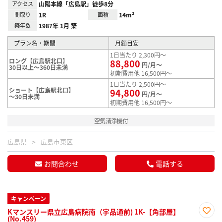
アクセス
山陽本線「広島駅」徒歩8分
間取り
1R
面積
14m²
築年数
1987年 1月 築
プラン名・期間
月額目安
1日当たり 2,300円～
ロング【広島駅北口】
88,800
円/月～
30日以上～360日未満
初期費用他 16,500円～
1日当たり 2,500円～
ショート【広島駅北口】
94,800
円/月～
～30日未満
初期費用他 16,500円～
空気清浄機付
広島県
広島市東区
お問合わせ
電話する
キャンペーン
Kマンスリー県立広島病院南（宇品通前) 1K-【角部屋】
(No.459)
お気