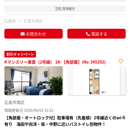
空気清浄機付
広島県
広島市南区
お問合わせ
電話する
割引キャンペーン
Kマンスリー東雲（2号線） 1K-【角部屋】(No.345292)
お気
に入
り登
録
広島市南区
情報更新日 2026/08/02 16:52
【角部屋・オートロック付】駐車場有（先着順）2号線近くのwi-fi
有り 海田や向洋・坂・中野に近いバストイレ別物件！