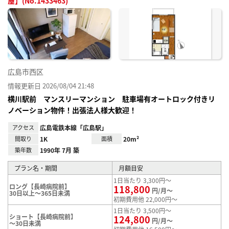
屋】(No.1433463)
お気
に入
り登
録
広島市西区
情報更新日 2026/08/04 21:48
横川駅前 マンスリーマンション 駐車場有オートロック付きリ
ノベーション物件！出張法人様大歓迎！
アクセス
広島電鉄本線「広島駅」
間取り
1K
面積
20m²
築年数
1990年 7月 築
プラン名・期間
月額目安
1日当たり 3,300円～
ロング【長崎病院前】
118,800
円/月～
30日以上～365日未満
初期費用他 22,000円～
1日当たり 3,500円～
ショート【長崎病院前】
124,800
円/月～
～30日未満