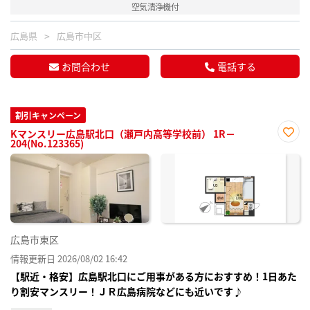
空気清浄機付
広島県
広島市中区
お問合わせ
電話する
割引キャンペーン
Kマンスリー広島駅北口（瀬戸内高等学校前） 1R－
204(No.123365)
お気
に入
り登
録
広島市東区
情報更新日 2026/08/02 16:42
【駅近・格安】広島駅北口にご用事がある方におすすめ！1日あた
り割安マンスリー！ＪＲ広島病院などにも近いです♪