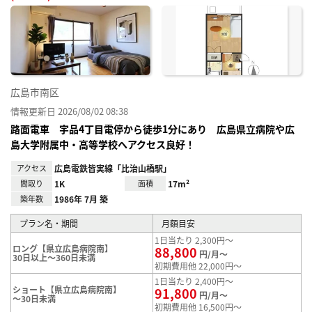
に入
り登
録
広島市南区
情報更新日 2026/08/02 08:38
路面電車 宇品4丁目電停から徒歩1分にあり 広島県立病院や広
島大学附属中・高等学校へアクセス良好！
アクセス
広島電鉄皆実線「比治山橋駅」
間取り
1K
面積
17m²
築年数
1986年 7月 築
プラン名・期間
月額目安
1日当たり 2,300円～
ロング【県立広島病院南】
88,800
円/月～
30日以上～360日未満
初期費用他 22,000円～
1日当たり 2,400円～
ショート【県立広島病院南】
91,800
円/月～
～30日未満
初期費用他 16,500円～