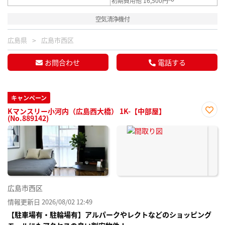
初期費用他 16,500円～
空気清浄機付
広島県
広島市西区
お問合わせ
電話する
キャンペーン
Kマンスリー小河内（広島西大橋） 1K-【中部屋】
(No.889142)
お気
に入
り登
録
広島市西区
情報更新日 2026/08/02 12:49
【駐車場有・駐輪場有】アルパークやレクトなどのショッピング