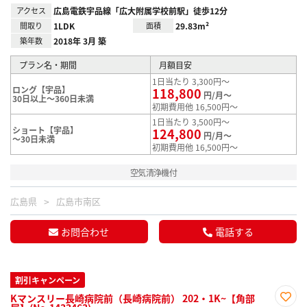
アクセス
広島電鉄宇品線「広大附属学校前駅」徒歩12分
間取り
1LDK
面積
29.83m²
築年数
2018年 3月 築
プラン名・期間
月額目安
1日当たり 3,300円～
ロング【宇品】
118,800
円/月～
30日以上～360日未満
初期費用他 16,500円～
1日当たり 3,500円～
ショート【宇品】
124,800
円/月～
～30日未満
初期費用他 16,500円～
空気清浄機付
広島県
広島市南区
お問合わせ
電話する
割引キャンペーン
Kマンスリー長崎病院前（長崎病院前） 202・1K~【角部