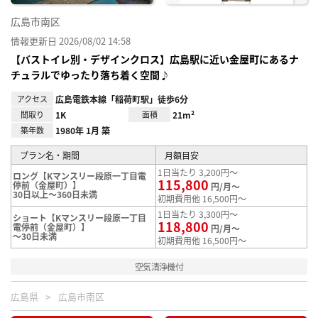
広島市南区
情報更新日 2026/08/02 14:58
【バストイレ別・デザインクロス】広島駅に近い金屋町にあるナ
チュラルでゆったり落ち着く空間♪
アクセス
広島電鉄本線「稲荷町駅」徒歩6分
間取り
1K
面積
21m²
築年数
1980年 1月 築
プラン名・期間
月額目安
1日当たり 3,200円～
ロング【Kマンスリー段原一丁目電
115,800
停前（金屋町）】
円/月～
30日以上～360日未満
初期費用他 16,500円～
1日当たり 3,300円～
ショート【Kマンスリー段原一丁目
118,800
電停前（金屋町）】
円/月～
～30日未満
初期費用他 16,500円～
空気清浄機付
広島県
広島市南区