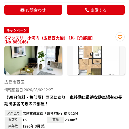
お問合わせ
電話する
キャンペーン
Kマンスリー小河内（広島西大橋） 1K-【角部屋】
(No.889146)
お気
に入
り登
録
広島市西区
情報更新日 2026/08/02 12:27
【WIFI無料・角部屋】西区にあり 車移動に最適な駐車場有の長
期出張者向きのお部屋！
アクセス
広島電鉄本線「観音町駅」徒歩12分
間取り
1K
面積
23.8m²
築年数
1995年 3月 築