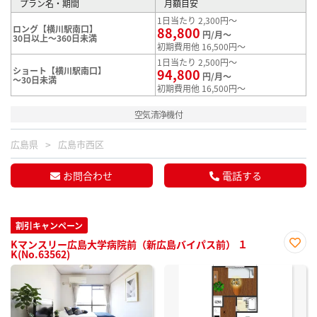
プラン名・期間
月額目安
1日当たり 2,300円～
ロング【横川駅南口】
88,800
円/月～
30日以上～360日未満
初期費用他 16,500円～
1日当たり 2,500円～
ショート【横川駅南口】
94,800
円/月～
～30日未満
初期費用他 16,500円～
空気清浄機付
広島県
広島市西区
お問合わせ
電話する
割引キャンペーン
Kマンスリー広島大学病院前（新広島バイパス前） １
K(No.63562)
お気
に入
り登
録