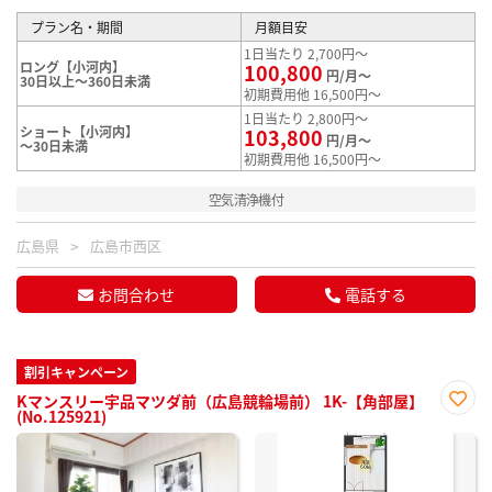
プラン名・期間
月額目安
1日当たり 2,700円～
ロング【小河内】
100,800
円/月～
30日以上～360日未満
初期費用他 16,500円～
1日当たり 2,800円～
ショート【小河内】
103,800
円/月～
～30日未満
初期費用他 16,500円～
空気清浄機付
広島県
広島市西区
お問合わせ
電話する
割引キャンペーン
Kマンスリー宇品マツダ前（広島競輪場前） 1K-【角部屋】
(No.125921)
お気
に入
り登
録