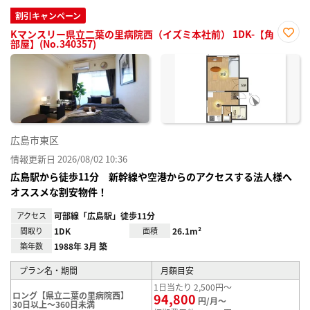
割引キャンペーン
Kマンスリー県立二葉の里病院西（イズミ本社前） 1DK-【角
部屋】(No.340357)
お気
に入
り登
録
広島市東区
情報更新日 2026/08/02 10:36
広島駅から徒歩11分 新幹線や空港からのアクセスする法人様へ
オススメな割安物件！
アクセス
可部線「広島駅」徒歩11分
間取り
1DK
面積
26.1m²
築年数
1988年 3月 築
プラン名・期間
月額目安
1日当たり 2,500円～
ロング【県立二葉の里病院西】
94,800
円/月～
30日以上～360日未満