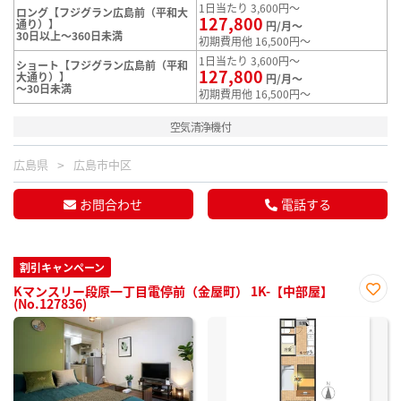
1日当たり 3,600円～
ロング【フジグラン広島前（平和大
127,800
通り）】
円/月～
30日以上～360日未満
初期費用他 16,500円～
1日当たり 3,600円～
ショート【フジグラン広島前（平和
127,800
大通り）】
円/月～
～30日未満
初期費用他 16,500円～
空気清浄機付
広島県
広島市中区
お問合わせ
電話する
割引キャンペーン
Kマンスリー段原一丁目電停前（金屋町） 1K-【中部屋】
(No.127836)
お気
に入
り登
録