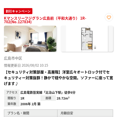
割引キャンペーン
Kマンスリーフジグラン広島前（平和大通り） 1R-
702(No.127834)
お気
に入
り登
録
広島市中区
情報更新日 2026/08/02 10:15
【セキュリティ対策部屋・高層階】洋室広々オートロック付でセ
キュリティー対策抜群！静かで穏やかな空間。ソファーに座って寛
げます♪
アクセス
広島電鉄皆実線「比治山下駅」徒歩9分
間取り
1R
面積
28.72m²
築年数
2006年 2月 築
プラン名・期間
月額目安