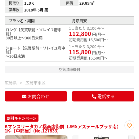
間取り
1LDK
面積
29.85m²
築年数
2018年 5月 築
プラン名・期間
月額目安
1日当たり 3,100円～
ロング【矢賀駅前・ソレイユ府中
112,800
前】
円/月～
30日以上～360日未満
初期費用他 16,500円～
1日当たり 3,200円～
ショート【矢賀駅前・ソレイユ府中
115,800
前】
円/月～
～30日未満
初期費用他 16,500円～
空気清浄機付
広島県
広島市東区
お問合わせ
電話する
割引キャンペーン
Kマンスリータカノ橋商店街前（JMSアステールプラザ南）
1K-【中部屋】(No.127833)
お気
に入