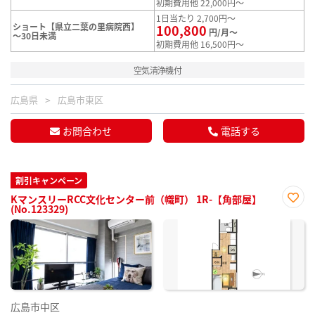
初期費用他 22,000円～
1日当たり 2,700円～
ショート【県立二葉の里病院西】
100,800
円/月～
～30日未満
初期費用他 16,500円～
空気清浄機付
広島県
広島市東区
お問合わせ
電話する
割引キャンペーン
KマンスリーRCC文化センター前（幟町） 1R-【角部屋】
(No.123329)
お気
に入
り登
録
広島市中区