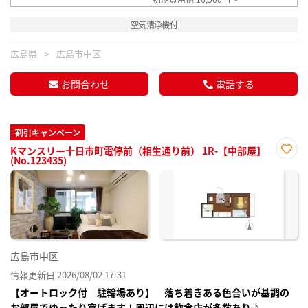
空気清浄機付
広島県
広島市中区
お問合わせ
電話する
割引キャンペーン
Kマンスリー十日市町電停前（相生通り前） 1R-【中部屋】
(No.123435)
お気
に入
り登
録
広島市中区
情報更新日 2026/08/02 17:31
【オートロック付 駐輪場あり】 落ち着きある色合いが基調の
お部屋でゆったり寛げます！周辺には飲食店が多数あり♪