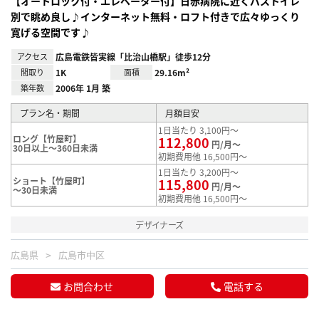
【オートロック付・エレベーター付】日赤病院に近くバストイレ
別で眺め良し♪インターネット無料・ロフト付きで広々ゆっくり
寛げる空間です♪
アクセス
広島電鉄皆実線「比治山橋駅」徒歩12分
間取り
1K
面積
29.16m²
築年数
2006年 1月 築
プラン名・期間
月額目安
1日当たり 3,100円～
ロング【竹屋町】
112,800
円/月～
30日以上～360日未満
初期費用他 16,500円～
1日当たり 3,200円～
ショート【竹屋町】
115,800
円/月～
～30日未満
初期費用他 16,500円～
デザイナーズ
広島県
広島市中区
お問合わせ
電話する