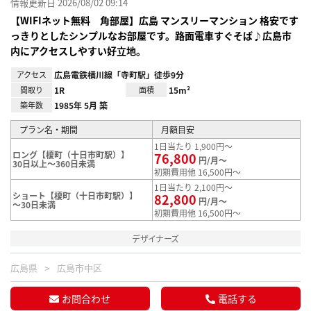
情報更新日 2026/08/02 09:14
【WIFIネット無料 角部屋】広島 マンスリーマンション 格安です
っきりとしたシンプルなお部屋です。路面電車すぐそば♪広島市
内にアクセスしやすい好立地。
アクセス
広島電鉄横川線「寺町駅」徒歩9分
間取り
1R
面積
15m²
築年数
1985年 5月 築
プラン名・期間
月額目安
1日当たり 1,900円～
ロング【榎町（十日市町駅）】
76,800
円/月～
30日以上～360日未満
初期費用他 16,500円～
1日当たり 2,100円～
ショート【榎町（十日市町駅）】
82,800
円/月～
～30日未満
初期費用他 16,500円～
デザイナーズ
広島県
広島市中区
お問合わせ
電話する