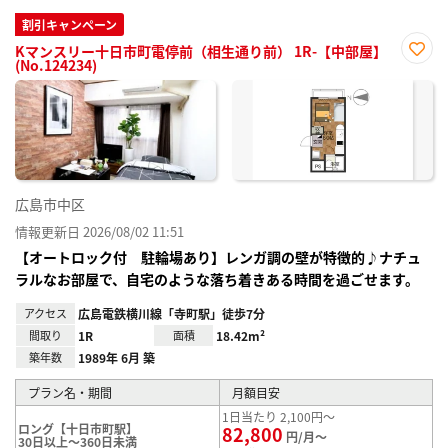
割引キャンペーン
Kマンスリー十日市町電停前（相生通り前） 1R-【中部屋】
(No.124234)
お気
に入
り登
録
広島市中区
情報更新日 2026/08/02 11:51
【オートロック付 駐輪場あり】レンガ調の壁が特徴的♪ナチュ
ラルなお部屋で、自宅のような落ち着きある時間を過ごせます。
アクセス
広島電鉄横川線「寺町駅」徒歩7分
間取り
1R
面積
18.42m²
築年数
1989年 6月 築
プラン名・期間
月額目安
1日当たり 2,100円～
ロング【十日市町駅】
82,800
円/月～
30日以上～360日未満