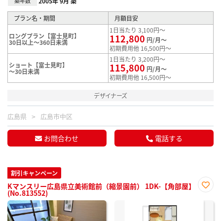
築年数
2005年 9月 築
プラン名・期間
月額目安
1日当たり 3,100円～
ロングプラン【富士見町】
112,800
円/月～
30日以上～360日未満
初期費用他 16,500円～
1日当たり 3,200円～
ショート【富士見町】
115,800
円/月～
～30日未満
初期費用他 16,500円～
デザイナーズ
広島県
広島市中区
お問合わせ
電話する
割引キャンペーン
Kマンスリー広島県立美術館前（縮景園前） 1DK-【角部屋】
(No.813552)
お気
に入
り登
録