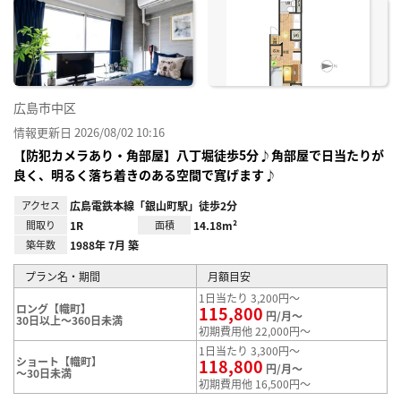
に入
り登
録
広島市中区
情報更新日 2026/08/02 10:16
【防犯カメラあり・角部屋】八丁堀徒歩5分♪角部屋で日当たりが
良く、明るく落ち着きのある空間で寛げます♪
アクセス
広島電鉄本線「銀山町駅」徒歩2分
間取り
1R
面積
14.18m²
築年数
1988年 7月 築
プラン名・期間
月額目安
1日当たり 3,200円～
ロング【幟町】
115,800
円/月～
30日以上～360日未満
初期費用他 22,000円～
1日当たり 3,300円～
ショート【幟町】
118,800
円/月～
～30日未満
初期費用他 16,500円～