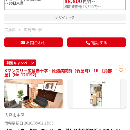
88,800
円/月～
～30日未満
初期費用他 16,500円～
デザイナーズ
広島県
広島市中区
お問合わせ
電話する
割引キャンペーン
Kマンスリー広島赤十字・原爆病院前（竹屋町） 1K-【角部
屋】(No.124192)
お気
に入
り登
録
広島市中区
情報更新日 2026/08/02 13:03