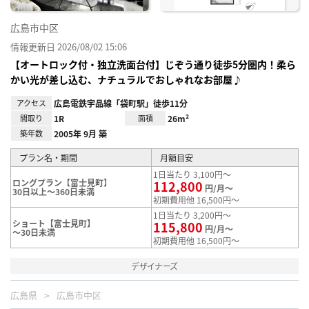
広島市中区
情報更新日 2026/08/02 15:06
【オートロック付・独立洗面台付】じぞう通り徒歩5分圏内！柔ら
かい光が差し込む、ナチュラルでおしゃれなお部屋♪
アクセス
広島電鉄宇品線「袋町駅」徒歩11分
間取り
1R
面積
26m²
築年数
2005年 9月 築
プラン名・期間
月額目安
1日当たり 3,100円～
ロングプラン【富士見町】
112,800
円/月～
30日以上～360日未満
初期費用他 16,500円～
1日当たり 3,200円～
ショート【富士見町】
115,800
円/月～
～30日未満
初期費用他 16,500円～
デザイナーズ
広島県
広島市中区