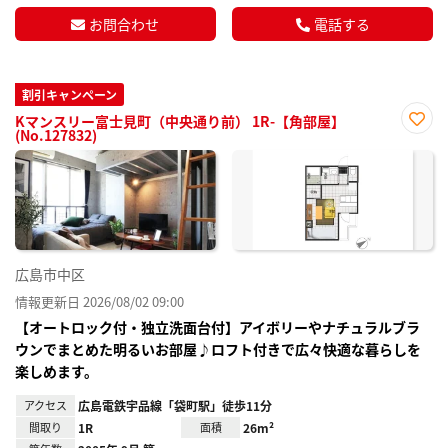
お問合わせ
電話する
割引キャンペーン
Kマンスリー富士見町（中央通り前） 1R-【角部屋】
(No.127832)
お気
に入
り登
録
広島市中区
情報更新日 2026/08/02 09:00
【オートロック付・独立洗面台付】アイボリーやナチュラルブラ
ウンでまとめた明るいお部屋♪ロフト付きで広々快適な暮らしを
楽しめます。
アクセス
広島電鉄宇品線「袋町駅」徒歩11分
間取り
1R
面積
26m²