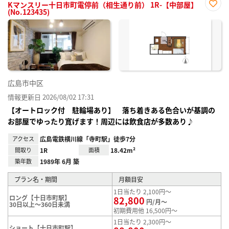
Kマンスリー十日市町電停前（相生通り前） 1R-【中部屋】
(No.123435)
お気
に入
り登
録
広島市中区
情報更新日 2026/08/02 17:31
【オートロック付 駐輪場あり】 落ち着きある色合いが基調の
お部屋でゆったり寛げます！周辺には飲食店が多数あり♪
アクセス
広島電鉄横川線「寺町駅」徒歩7分
間取り
1R
面積
18.42m²
築年数
1989年 6月 築
プラン名・期間
月額目安
1日当たり 2,100円～
ロング【十日市町駅】
82,800
円/月～
30日以上～360日未満
初期費用他 16,500円～
1日当たり 2,300円～
ショート【十日市町駅】