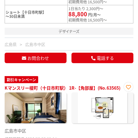
初期費用他 16,500円～
1日当たり 2,300円～
ショート【十日市町駅】
88,800
円/月～
～30日未満
初期費用他 16,500円～
デザイナーズ
広島県
広島市中区
お問合わせ
電話する
割引キャンペーン
Kマンスリー榎町（十日市町駅） 1R-【角部屋】(No.63565)
お気
に入
り登
録
広島市中区