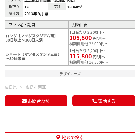
間取り
1K
面積
28.44m²
築年数
2013年 9月 築
プラン名・期間
月額目安
1日当たり 2,900円～
ロング【マツダスタジアム南】
106,800
円/月～
30日以上～360日未満
初期費用他 22,000円～
1日当たり 3,200円～
ショート【マツダスタジアム南】
115,800
円/月～
～30日未満
初期費用他 16,500円～
デザイナーズ
広島県
広島市南区
お問合わせ
電話する
地図で検索