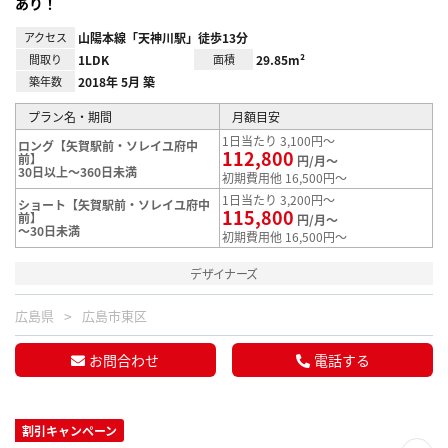
あり！
アクセス
山陽本線「天神川駅」徒歩13分
間取り
1LDK
面積
29.85m²
築年数
2018年 5月 築
プラン名・期間
月額目安
1日当たり 3,100円～
ロング【矢賀駅前・ソレイユ府中
112,800
前】
円/月～
30日以上～360日未満
初期費用他 16,500円～
1日当たり 3,200円～
ショート【矢賀駅前・ソレイユ府中
115,800
前】
円/月～
～30日未満
初期費用他 16,500円～
デザイナーズ
広島県
広島市東区
お問合わせ
電話する
割引キャンペーン