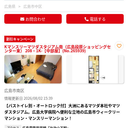
広島県
広島市中区
お問合わせ
電話する
割引キャンペーン
Kマンスリーマツダスタジアム南（広島段原ショッピングセ
ンター東） 208・1K-【中部屋】(No.265939)
お気
に入
り登
録
広島市南区
情報更新日 2026/08/02 15:39
【バストイレ別・オートロック付】大洲にあるマツダ本社やマツ
ダスタジアム。広島大学病院へ便利な立地の広島市ウィークリー
マンション・マンスリーマンション！
アクセス
広島電鉄皆実線「比治山下駅」