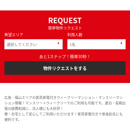
REQUEST
簡単物件リクエスト
希望エリア
利用人数
あと1ステップ！簡単30秒！
物件リクエストをする
広島・福山エリアの家具家電付きウィークリーマンション・マンスリーマン
ション情報！マンスリー＋ウィークリーでのご利用も可能です。連泊・長期出
張の経費削減に、法人様にも大好評！
寮・社宅として安心してご利用いただけます！家具家電付きで単身赴任にも
便利です。