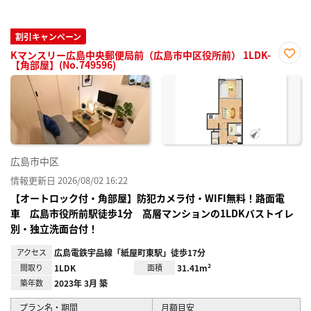
割引キャンペーン
Kマンスリー広島中央郵便局前（広島市中区役所前） 1LDK-
【角部屋】(No.749596)
お気
に入
り登
録
広島市中区
情報更新日 2026/08/02 16:22
【オートロック付・角部屋】防犯カメラ付・WIFI無料！路面電
車 広島市役所前駅徒歩1分 高層マンションの1LDKバストイレ
別・独立洗面台付！
アクセス
広島電鉄宇品線「紙屋町東駅」徒歩17分
間取り
1LDK
面積
31.41m²
築年数
2023年 3月 築
プラン名・期間
月額目安