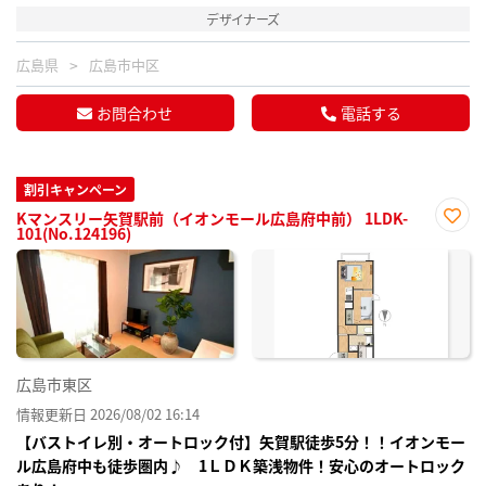
デザイナーズ
広島県
広島市中区
お問合わせ
電話する
割引キャンペーン
Kマンスリー矢賀駅前（イオンモール広島府中前） 1LDK-
101(No.124196)
お気
に入
り登
録
広島市東区
情報更新日 2026/08/02 16:14
【バストイレ別・オートロック付】矢賀駅徒歩5分！！イオンモー
ル広島府中も徒歩圏内♪ 1ＬＤＫ築浅物件！安心のオートロック