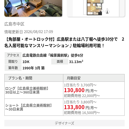
広島市中区
情報更新日 2026/08/02 17:09
【角部屋・オートロック付】広島駅または八丁堀へ徒歩10分で 2
名入居可能なマンスリーマンション♪駐輪場利用可能！
アクセス
広島電鉄白島線「縮景園前駅」徒歩6分
間取り
1DK
面積
31.13m²
築年数
1990年 3月 築
プラン名・期間
月額目安
1日当たり 3,700円～
ロング【広島県立美術館前】
130,800
円/月～
30日以上～360日未満
初期費用他 22,000円～
1日当たり 3,800円～
ショート【広島県立美術館前】
133,800
円/月～
～30日未満
初期費用他 16,500円～
デザイナーズ