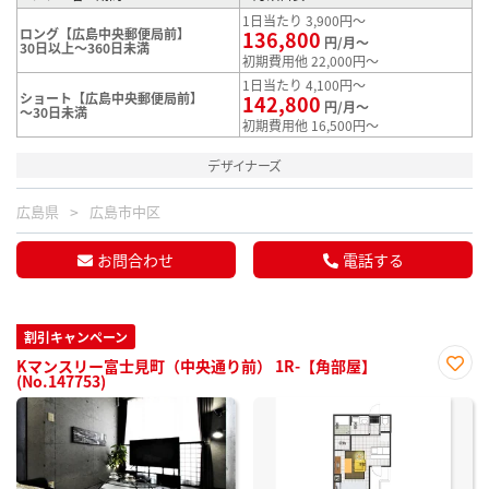
1日当たり 3,900円～
ロング【広島中央郵便局前】
136,800
円/月～
30日以上～360日未満
初期費用他 22,000円～
1日当たり 4,100円～
ショート【広島中央郵便局前】
142,800
円/月～
～30日未満
初期費用他 16,500円～
デザイナーズ
広島県
広島市中区
お問合わせ
電話する
割引キャンペーン
Kマンスリー富士見町（中央通り前） 1R-【角部屋】
(No.147753)
お気
に入
り登
録