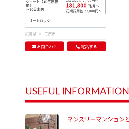
1日当たり 5,400円～
ショート【JR三原駅
181,800
前】
円/月～
～30日未満
初期費用他 22,000円～
オートロック
広島県
三原市
お問合わせ
電話する
USEFUL INFORMATIO
マンスリーマンション