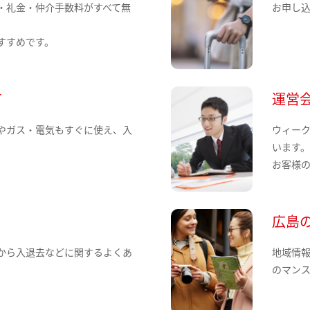
・礼金・仲介手数料がすべて無
お申し
すすめです。
て
運営
やガス・電気もすぐに使え、入
ウィー
います
お客様
広島
から入退去などに関するよくあ
地域情
のマン