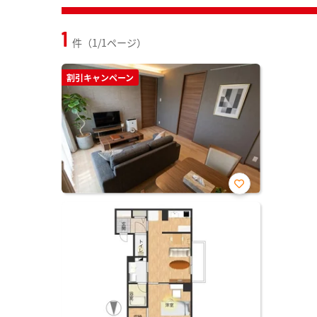
1
件（1/1ページ）
割引キャンペーン
お気
に入
り登
録