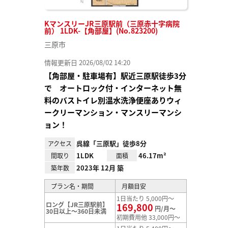
KマンスリーJR三原駅前（三原赤十字病院
前） 1LDK-【角部屋】(No.823200)
三原市
情報更新日 2026/08/02 14:20
【角部屋・駐車場有】駅近三原駅徒歩3分
で オートロック付・インターネット無
料のバストイレ別温水洗浄便座ありウィ
ークリーマンション・マンスリーマンシ
ョン！
呉線「三原駅」徒歩8分
アクセス
1LDK
46.17m²
間取り
面積
2023年 12月 築
築年数
プラン名・期間
月額目安
1日当たり 5,000円～
ロング【JR三原駅前】
169,800
円/月～
30日以上～360日未満
初期費用他 33,000円～