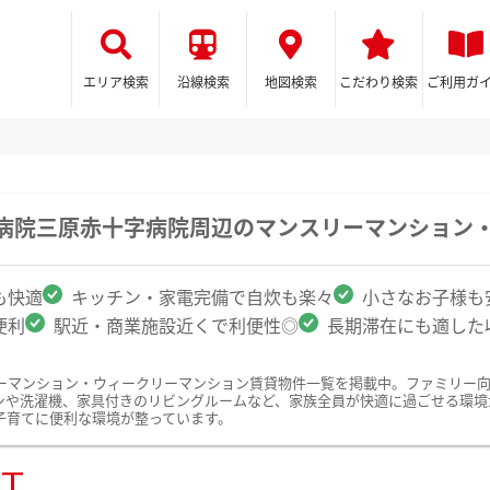
エリア検索
沿線検索
地図検索
こだわり検索
ご利用ガ
合病院三原赤十字病院周辺のマンスリーマンション
も快適
キッチン・家電完備で自炊も楽々
小さなお子様も
便利
駅近・商業施設近くで利便性◎
長期滞在にも適した
ーマンション・ウィークリーマンション賃貸物件一覧を掲載中。ファミリー
ンや洗濯機、家具付きのリビングルームなど、家族全員が快適に過ごせる環境
子育てに便利な環境が整っています。
ST