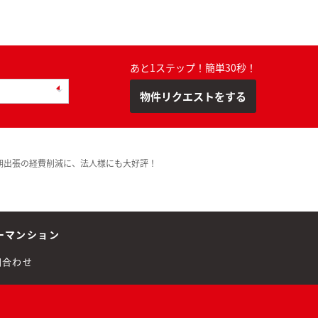
あと1ステップ！簡単30秒！
物件リクエストをする
期出張の経費削減に、法人様にも大好評！
ーマンション
問合わせ