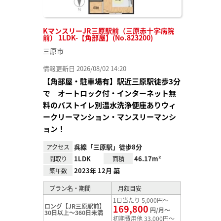
KマンスリーJR三原駅前（三原赤十字病院
前） 1LDK-【角部屋】(No.823200)
三原市
情報更新日 2026/08/02 14:20
【角部屋・駐車場有】駅近三原駅徒歩3分
で オートロック付・インターネット無
料のバストイレ別温水洗浄便座ありウィ
ークリーマンション・マンスリーマンシ
ョン！
呉線「三原駅」徒歩8分
アクセス
1LDK
46.17m²
間取り
面積
2023年 12月 築
築年数
プラン名・期間
月額目安
1日当たり 5,000円～
ロング【JR三原駅前】
169,800
円/月～
30日以上～360日未満
初期費用他 33,000円～