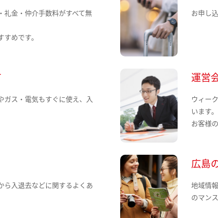
・礼金・仲介手数料がすべて無
お申し
すすめです。
て
運営
やガス・電気もすぐに使え、入
ウィー
います
お客様
広島
から入退去などに関するよくあ
地域情
のマン