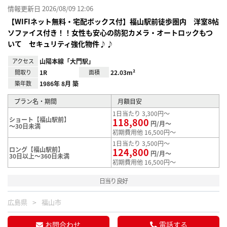
情報更新日 2026/08/09 12:06
【WIFIネット無料・宅配ボックス付】福山駅前徒歩圏内 洋室8帖
ソファイス付き！！女性も安心の防犯カメラ・オートロックもつ
いて セキュリティ強化物件♪♪
アクセス
山陽本線「大門駅」
間取り
1R
面積
22.03m²
築年数
1986年 8月 築
プラン名・期間
月額目安
1日当たり 3,300円～
ショート【福山駅前】
118,800
円/月～
～30日未満
初期費用他 16,500円～
1日当たり 3,500円～
ロング【福山駅前】
124,800
円/月～
30日以上～360日未満
初期費用他 16,500円～
日当り良好
広島県
福山市
お問合わせ
電話する