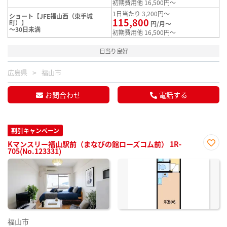
初期費用他 16,500円～
1日当たり 3,200円～
ショート【JFE福山西（東手城
115,800
町）】
円/月～
～30日未満
初期費用他 16,500円～
日当り良好
広島県
福山市
お問合わせ
電話する
割引キャンペーン
Kマンスリー福山駅前（まなびの館ローズコム前） 1R-
705(No.123331)
お気
に入
り登
録
福山市