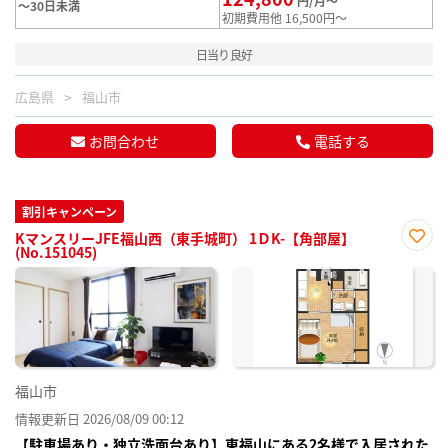
円/月～
～30日未満
初期費用他 16,500円～
日当り良好
広島県
福山市
お問合わせ
電話する
割引キャンペーン
KマンスリーJFE福山西（東手城町） 1ＤK-【角部屋】
(No.151045)
お気
に入
り登
録
福山市
情報更新日 2026/08/09 00:12
【駐車場あり・独立洗面台あり】東福山にある2名様で入居された