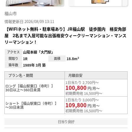
福山市
情報更新日 2026/08/09 13:11
【WIFIネット無料・駐車場あり】JR福山駅 徒歩圏内 格安角部
屋 2名まで入居可能な出張格安ウィークリーマンション・マンス
リーマンション！
アクセス
山陽本線「大門駅」
間取り
1R
面積
18.8m²
築年数
1989年 3月 築
プラン名・期間
月額目安
1日当たり 2,700円～
ロング【福山駅東口（寺町）】
100,800
円/月～
30日以上～360日未満
初期費用他 16,500円～
1日当たり 3,000円～
ショート【福山駅東口（寺町）】
109,800
円/月～
～30日未満
初期費用他 16,500円～
日当り良好