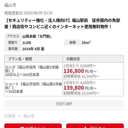
福山市
情報更新日 2026/08/09 10:53
【セキュリティー強化・法人様向け】福山駅前 徒歩圏内の角部
屋！商店街やコンビニ近くのインターネット使用無料物件！
アクセス
山陽本線「大門駅」
間取り
1LDK
面積
35m²
築年数
2018年 6月 築
プラン名・期間
月額目安
1日当たり 3,900円～
ロング【福山市役所（福山駅2号線
136,800
前）】
円/月～
30日以上～360日未満
初期費用他 16,500円～
1日当たり 4,000円～
ショート【福山市役所（福山駅2号線
139,800
前）】
円/月～
～30日未満
初期費用他 16,500円～
日当り良好
広島県
福山市