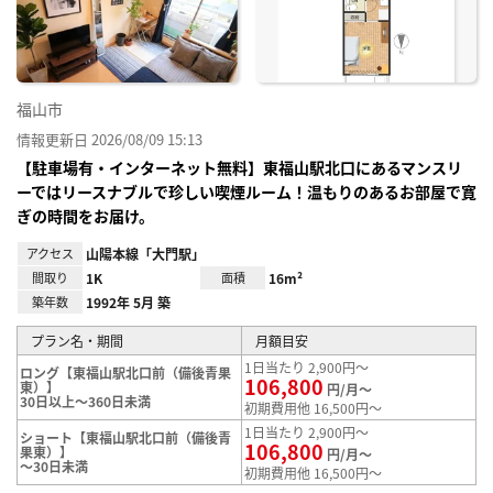
録
福山市
情報更新日 2026/08/09 15:13
【駐車場有・インターネット無料】東福山駅北口にあるマンスリ
ーではリースナブルで珍しい喫煙ルーム！温もりのあるお部屋で寛
ぎの時間をお届け。
アクセス
山陽本線「大門駅」
間取り
1K
面積
16m²
築年数
1992年 5月 築
プラン名・期間
月額目安
1日当たり 2,900円～
ロング【東福山駅北口前（備後青果
106,800
東）】
円/月～
30日以上～360日未満
初期費用他 16,500円～
1日当たり 2,900円～
ショート【東福山駅北口前（備後青
106,800
果東）】
円/月～
～30日未満
初期費用他 16,500円～