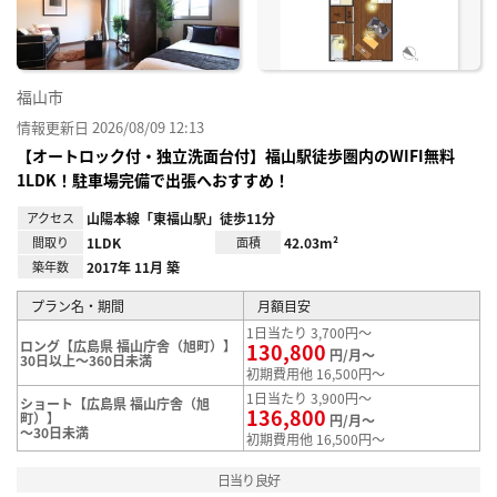
福山市
情報更新日 2026/08/09 12:13
【オートロック付・独立洗面台付】福山駅徒歩圏内のWIFI無料
1LDK！駐車場完備で出張へおすすめ！
アクセス
山陽本線「東福山駅」徒歩11分
間取り
1LDK
面積
42.03m²
築年数
2017年 11月 築
プラン名・期間
月額目安
1日当たり 3,700円～
ロング【広島県 福山庁舎（旭町）】
130,800
円/月～
30日以上～360日未満
初期費用他 16,500円～
1日当たり 3,900円～
ショート【広島県 福山庁舎（旭
136,800
町）】
円/月～
～30日未満
初期費用他 16,500円～
日当り良好