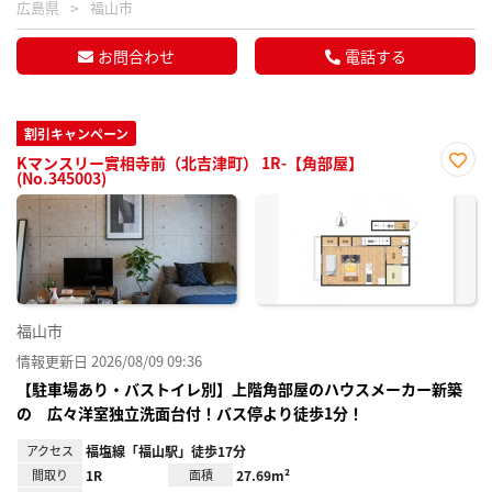
広島県
福山市
お問合わせ
電話する
割引キャンペーン
Kマンスリー實相寺前（北吉津町） 1R-【角部屋】
(No.345003)
お気
に入
り登
録
福山市
情報更新日 2026/08/09 09:36
【駐車場あり・バストイレ別】上階角部屋のハウスメーカー新築
の 広々洋室独立洗面台付！バス停より徒歩1分！
アクセス
福塩線「福山駅」徒歩17分
間取り
1R
面積
27.69m²