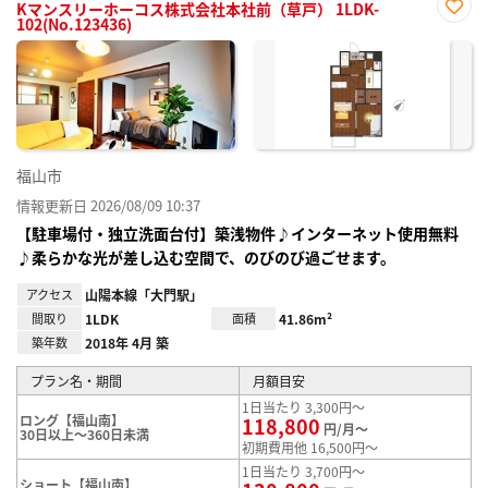
Kマンスリーホーコス株式会社本社前（草戸） 1LDK-
102(No.123436)
お気
に入
り登
録
福山市
情報更新日 2026/08/09 10:37
【駐車場付・独立洗面台付】築浅物件♪インターネット使用無料
♪柔らかな光が差し込む空間で、のびのび過ごせます。
アクセス
山陽本線「大門駅」
間取り
1LDK
面積
41.86m²
築年数
2018年 4月 築
プラン名・期間
月額目安
1日当たり 3,300円～
ロング【福山南】
118,800
円/月～
30日以上～360日未満
初期費用他 16,500円～
1日当たり 3,700円～
ショート【福山南】