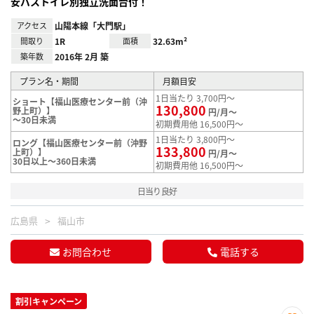
安バストイレ別独立洗面台付！
アクセス
山陽本線「大門駅」
間取り
1R
面積
32.63m²
築年数
2016年 2月 築
プラン名・期間
月額目安
1日当たり 3,700円～
ショート【福山医療センター前（沖
130,800
野上町）】
円/月～
～30日未満
初期費用他 16,500円～
1日当たり 3,800円～
ロング【福山医療センター前（沖野
133,800
上町）】
円/月～
30日以上～360日未満
初期費用他 16,500円～
日当り良好
広島県
福山市
お問合わせ
電話する
割引キャンペーン