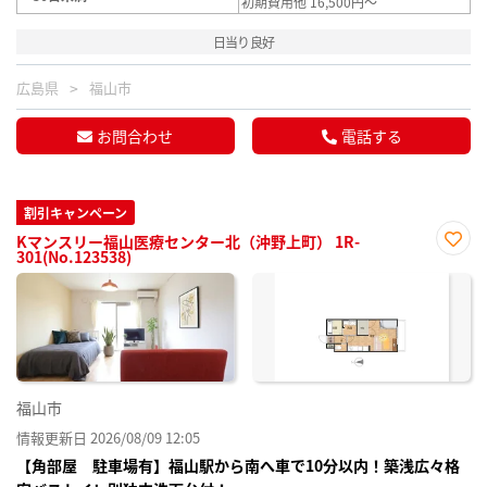
初期費用他 16,500円～
日当り良好
広島県
福山市
お問合わせ
電話する
割引キャンペーン
Kマンスリー福山医療センター北（沖野上町） 1R-
301(No.123538)
お気
に入
り登
録
福山市
情報更新日 2026/08/09 12:05
【角部屋 駐車場有】福山駅から南へ車で10分以内！築浅広々格