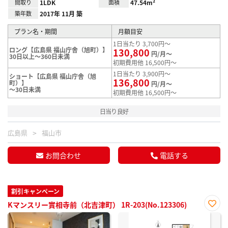
間取り
1LDK
面積
47.54m²
築年数
2017年 11月 築
プラン名・期間
月額目安
1日当たり 3,700円～
ロング【広島県 福山庁舎（旭町）】
130,800
円/月～
30日以上～360日未満
初期費用他 16,500円～
1日当たり 3,900円～
ショート【広島県 福山庁舎（旭
136,800
町）】
円/月～
～30日未満
初期費用他 16,500円～
日当り良好
広島県
福山市
お問合わせ
電話する
割引キャンペーン
Kマンスリー實相寺前（北吉津町） 1R-203(No.123306)
お気
に入