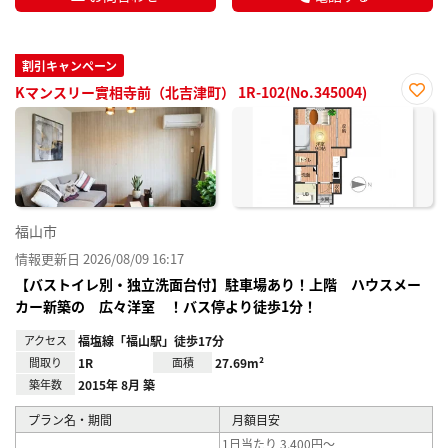
割引キャンペーン
Kマンスリー實相寺前（北吉津町） 1R-102(No.345004)
お気
に入
り登
録
福山市
情報更新日 2026/08/09 16:17
【バストイレ別・独立洗面台付】駐車場あり！上階 ハウスメー
カー新築の 広々洋室 ！バス停より徒歩1分！
アクセス
福塩線「福山駅」徒歩17分
間取り
1R
面積
27.69m²
築年数
2015年 8月 築
プラン名・期間
月額目安
1日当たり 3,400円～