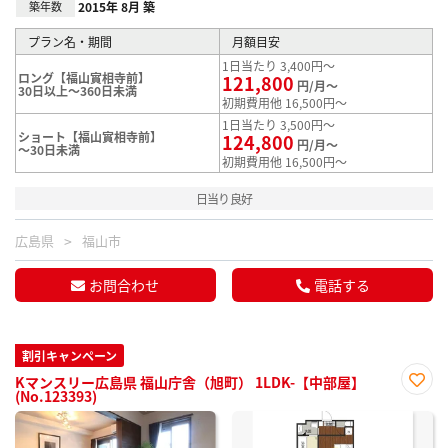
築年数
2015年 8月 築
プラン名・期間
月額目安
1日当たり 3,400円～
ロング【福山實相寺前】
121,800
円/月～
30日以上～360日未満
初期費用他 16,500円～
1日当たり 3,500円～
ショート【福山實相寺前】
124,800
円/月～
～30日未満
初期費用他 16,500円～
日当り良好
広島県
福山市
お問合わせ
電話する
割引キャンペーン
Kマンスリー広島県 福山庁舎（旭町） 1LDK-【中部屋】
(No.123393)
お気
に入
り登
録