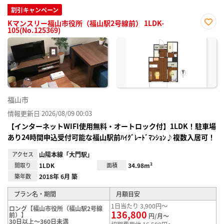
割引キャンペーン
Kマンスリー福山市役所（福山駅2号線前） 1LDK-
105(No.125369)
お気
に入
り登
録
福山市
情報更新日 2026/08/09 00:03
【インターネットWIFI使用無料・オートロック付】1LDK！駐車場
あり24時間申込受付可能な福山駅前ﾊｲｸﾞﾚｰﾄﾞﾏﾝｼｮﾝ♪複数入居可！
アクセス
山陽本線「大門駅」
間取り
1LDK
面積
34.98m²
築年数
2018年 6月 築
プラン名・期間
月額目安
1日当たり 3,900円～
ロング【福山市役所（福山駅2号線
136,800
前）】
円/月～
30日以上～360日未満