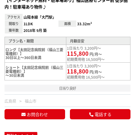
内！駐車場あり物件♪
アクセス
山陽本線「大門駅」
間取り
1LDK
面積
33.32m²
築年数
2018年 9月 築
プラン名・期間
月額目安
1日当たり 3,200円～
ロング【太田記念病院前（福山三菱
115,800
電機前）】
円/月～
30日以上～360日未満
初期費用他 16,500円～
1日当たり 3,300円～
ショート【太田記念病院前（福山三
118,800
菱電機前）】
円/月～
～30日未満
初期費用他 16,500円～
日当り良好
広島県
福山市
お問合わせ
電話する