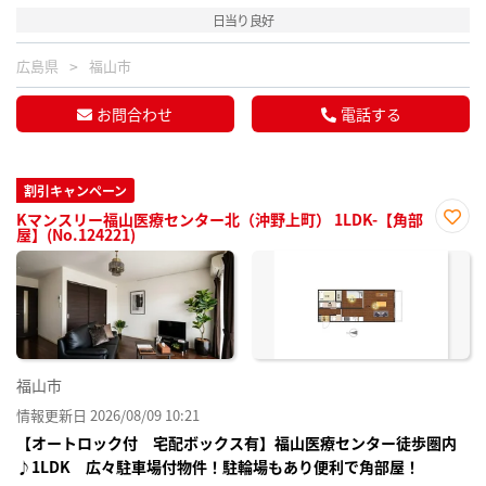
日当り良好
広島県
福山市
お問合わせ
電話する
割引キャンペーン
Kマンスリー福山医療センター北（沖野上町） 1LDK-【角部
屋】(No.124221)
お気
に入
り登
録
福山市
情報更新日 2026/08/09 10:21
【オートロック付 宅配ボックス有】福山医療センター徒歩圏内
♪1LDK 広々駐車場付物件！駐輪場もあり便利で角部屋！