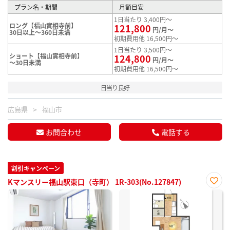
プラン名・期間
月額目安
1日当たり 3,400円～
ロング【福山實相寺前】
121,800
円/月～
30日以上～360日未満
初期費用他 16,500円～
1日当たり 3,500円～
ショート【福山實相寺前】
124,800
円/月～
～30日未満
初期費用他 16,500円～
日当り良好
広島県
福山市
お問合わせ
電話する
割引キャンペーン
Kマンスリー福山駅東口（寺町） 1R-303(No.127847)
お気
に入
り登
録