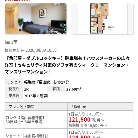
お気
に入
り登
録
福山市
情報更新日 2026/08/09 10:33
【角部屋・ダブルロックキー】駐車場有！ハウスメーカーの広々
洋室！セキュリティ対策のソファ有のウィークリーマンション・
マンスリーマンション！
アクセス
福塩線「福山駅」徒歩17分
間取り
1R
面積
27.69m²
築年数
2015年 8月 築
プラン名・期間
月額目安
1日当たり 3,400円～
ロング【福山實相寺前】
121,800
円/月～
30日以上～360日未満
初期費用他 16,500円～
1日当たり 3,500円～
ショート【福山實相寺前】
124,800