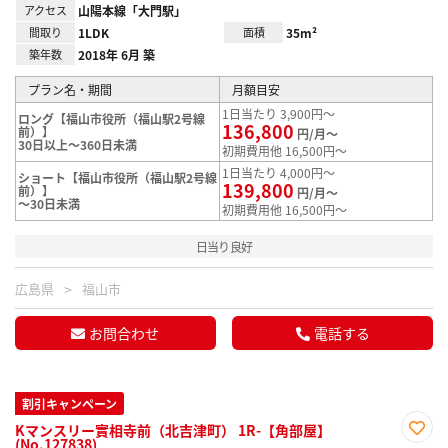
アクセス
山陽本線「大門駅」
間取り
1LDK
面積
35m²
築年数
2018年 6月 築
プラン名・期間
月額目安
1日当たり 3,900円～
ロング【福山市役所（福山駅2号線
136,800
前）】
円/月～
30日以上～360日未満
初期費用他 16,500円～
1日当たり 4,000円～
ショート【福山市役所（福山駅2号線
139,800
前）】
円/月～
～30日未満
初期費用他 16,500円～
日当り良好
広島県
福山市
お問合わせ
電話する
割引キャンペーン
Kマンスリー實相寺前（北吉津町） 1R-【角部屋】
(No.127838)