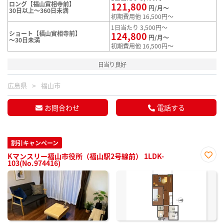
ロング【福山實相寺前】
121,800
円/月～
30日以上～360日未満
初期費用他 16,500円～
1日当たり 3,500円～
ショート【福山實相寺前】
124,800
円/月～
～30日未満
初期費用他 16,500円～
日当り良好
広島県
福山市
お問合わせ
電話する
割引キャンペーン
Kマンスリー福山市役所（福山駅2号線前） 1LDK-
103(No.974416)
お気
に入
り登
録