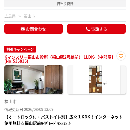
日当り良好
広島県
福山市
お問合わせ
電話する
割引キャンペーン
Kマンスリー福山市役所（福山駅2号線前） 1LDK-【中部屋】
(No.535835)
お気
に入
り登
録
福山市
情報更新日 2026/08/09 13:09
【オートロック付・バストイレ別】広々１KDK！インターネット
使用無料☆福山駅前ﾊｲｸﾞﾚｰﾄﾞﾏﾝｼｮﾝ♪