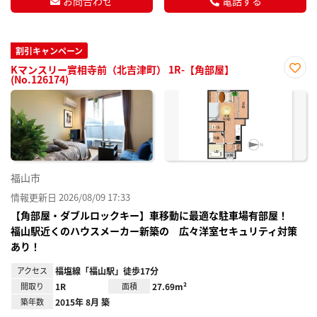
お問合わせ
電話する
割引キャンペーン
Kマンスリー實相寺前（北吉津町） 1R-【角部屋】
(No.126174)
お気
に入
り登
録
福山市
情報更新日 2026/08/09 17:33
【角部屋・ダブルロックキー】車移動に最適な駐車場有部屋！
福山駅近くのハウスメーカー新築の 広々洋室セキュリティ対策
あり！
アクセス
福塩線「福山駅」徒歩17分
間取り
1R
面積
27.69m²
築年数
2015年 8月 築