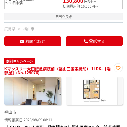
130,800
円/月～
～30日未満
初期費用他 16,500円～
日当り良好
広島県
福山市
お問合わせ
電話する
割引キャンペーン
Kマンスリー太田記念病院前（福山三菱電機前） 1LDK-【端
部屋】(No.125076)
お気
に入
り登
録
福山市
情報更新日 2026/08/09 08:11
【インターネット無料・駐車場あり】福山医療センター前 徒歩圏