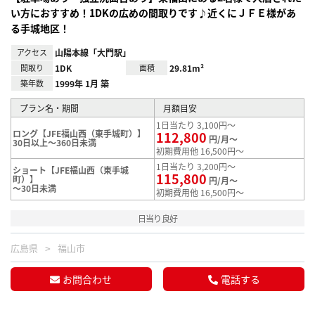
い方におすすめ！1DKの広めの間取りです♪近くにＪＦＥ様があ
る手城地区！
アクセス
山陽本線「大門駅」
間取り
1DK
面積
29.81m²
築年数
1999年 1月 築
プラン名・期間
月額目安
1日当たり 3,100円～
ロング【JFE福山西（東手城町）】
112,800
円/月～
30日以上～360日未満
初期費用他 16,500円～
1日当たり 3,200円～
ショート【JFE福山西（東手城
115,800
町）】
円/月～
～30日未満
初期費用他 16,500円～
日当り良好
広島県
福山市
お問合わせ
電話する