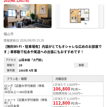
202(No.126178)
お気
に入
り登
録
福山市
情報更新日 2026/08/09 15:29
【無料Wi-Fi・駐車場有】内装がとてもオシャレな広めのお部屋で
す♪車移動で松永や尾道への出張にもおすすめです！
アクセス
山陽本線「大門駅」
間取り
1R
面積
築年数
1993年 4月 築
プラン名・期間
月額目安
1日当たり 2,900円～
ロング【近畿大学付属前（神島
106,800
町）】
円/月～
30日以上～360日未満
初期費用他 16,500円～
1日当たり 3,100円～
ショート【近畿大学付属前（神島
112,800
町）】
円/月～
～30日未満