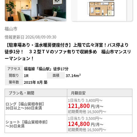
り登
録
福山市
情報更新日 2026/08/09 09:30
【駐車場あり・温水暖房便座付き】上階で広々洋室！バス停より
徒歩1分！ ３２型ＴＶのソファ有りで収納多め 福山市マンスリ
ーマンション！
アクセス
福塩線「福山駅」徒歩17分
間取り
1R
面積
37.14m²
築年数
2015年 8月 築
プラン名・期間
月額目安
1日当たり 3,400円～
ロング【福山實相寺前】
121,800
円/月～
30日以上～360日未満
初期費用他 16,500円～
1日当たり 3,500円～
ショート【福山實相寺前】
124,800
円/月～
～30日未満
初期費用他 16,500円～