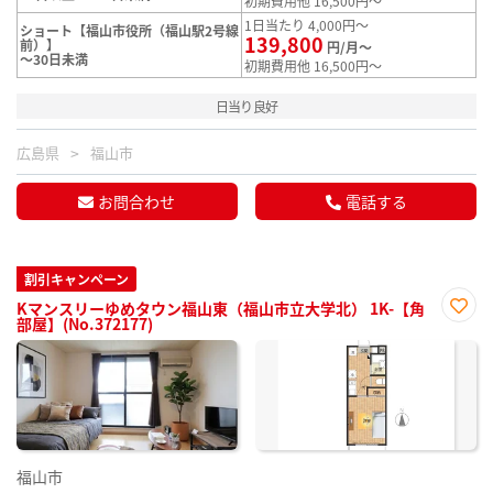
初期費用他 16,500円～
1日当たり 4,000円～
ショート【福山市役所（福山駅2号線
139,800
前）】
円/月～
～30日未満
初期費用他 16,500円～
日当り良好
広島県
福山市
お問合わせ
電話する
割引キャンペーン
Kマンスリーゆめタウン福山東（福山市立大学北） 1K-【角
部屋】(No.372177)
お気
に入
り登
録
福山市