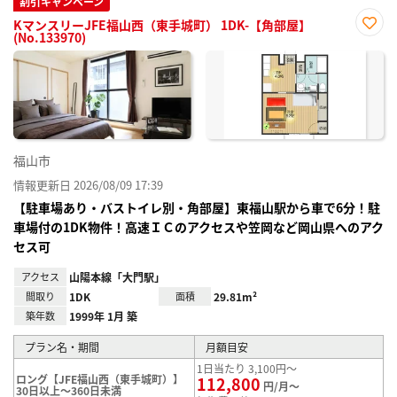
割引キャンペーン
KマンスリーJFE福山西（東手城町） 1DK-【角部屋】
(No.133970)
お気
に入
り登
録
福山市
情報更新日 2026/08/09 17:39
【駐車場あり・バストイレ別・角部屋】東福山駅から車で6分！駐
車場付の1DK物件！高速ＩＣのアクセスや笠岡など岡山県へのアク
セス可
アクセス
山陽本線「大門駅」
間取り
1DK
面積
29.81m²
築年数
1999年 1月 築
プラン名・期間
月額目安
1日当たり 3,100円～
ロング【JFE福山西（東手城町）】
112,800
円/月～
30日以上～360日未満