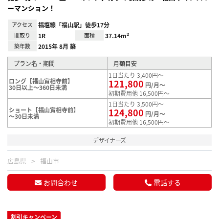
ーマンション！
アクセス
福塩線「福山駅」徒歩17分
間取り
1R
面積
37.14m²
築年数
2015年 8月 築
プラン名・期間
月額目安
1日当たり 3,400円～
ロング【福山實相寺前】
121,800
円/月～
30日以上～360日未満
初期費用他 16,500円～
1日当たり 3,500円～
ショート【福山實相寺前】
124,800
円/月～
～30日未満
初期費用他 16,500円～
デザイナーズ
広島県
福山市
お問合わせ
電話する
割引キャンペーン