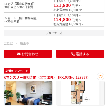
1日当たり 3,400円～
ロング【福山實相寺前】
121,800
円/月～
30日以上～360日未満
初期費用他 16,500円～
1日当たり 3,500円～
ショート【福山實相寺前】
124,800
円/月～
～30日未満
初期費用他 16,500円～
デザイナーズ
広島県
福山市
お問合わせ
電話する
割引キャンペーン
Kマンスリー實相寺前（北吉津町） 1R-103(No.127837)
お気
に入
り登
録