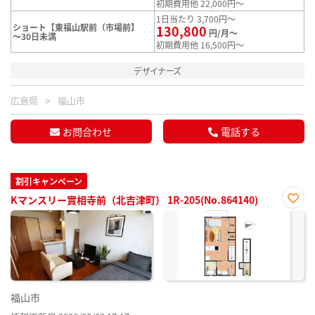
初期費用他 22,000円～
1日当たり 3,700円～
ショート【東福山駅前（市場前】
130,800
円/月～
～30日未満
初期費用他 16,500円～
デザイナーズ
広島県
福山市
お問合わせ
電話する
割引キャンペーン
Kマンスリー實相寺前（北吉津町） 1R-205(No.864140)
お気
に入
り登
録
福山市