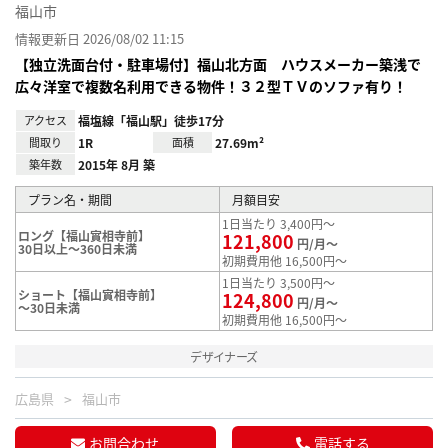
福山市
情報更新日 2026/08/02 11:15
【独立洗面台付・駐車場付】福山北方面 ハウスメーカー築浅で
広々洋室で複数名利用できる物件！３２型ＴＶのソファ有り！
アクセス
福塩線「福山駅」徒歩17分
間取り
1R
面積
27.69m²
築年数
2015年 8月 築
プラン名・期間
月額目安
1日当たり 3,400円～
ロング【福山實相寺前】
121,800
円/月～
30日以上～360日未満
初期費用他 16,500円～
1日当たり 3,500円～
ショート【福山實相寺前】
124,800
円/月～
～30日未満
初期費用他 16,500円～
デザイナーズ
広島県
福山市
お問合わせ
電話する