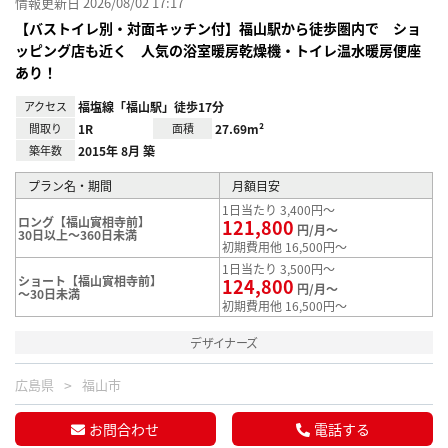
情報更新日 2026/08/02 17:17
【バストイレ別・対面キッチン付】福山駅から徒歩圏内で ショ
ッピング店も近く 人気の浴室暖房乾燥機・トイレ温水暖房便座
あり！
アクセス
福塩線「福山駅」徒歩17分
間取り
1R
面積
27.69m²
築年数
2015年 8月 築
プラン名・期間
月額目安
1日当たり 3,400円～
ロング【福山實相寺前】
121,800
円/月～
30日以上～360日未満
初期費用他 16,500円～
1日当たり 3,500円～
ショート【福山實相寺前】
124,800
円/月～
～30日未満
初期費用他 16,500円～
デザイナーズ
広島県
福山市
お問合わせ
電話する