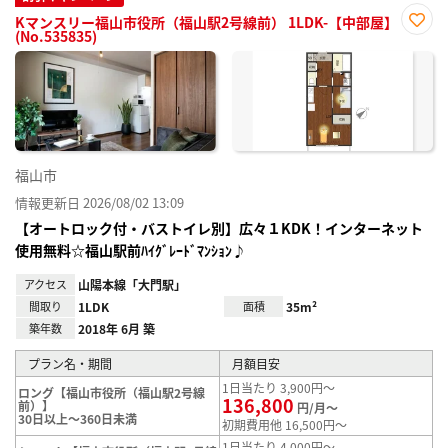
Kマンスリー福山市役所（福山駅2号線前） 1LDK-【中部屋】
(No.535835)
お気
に入
り登
録
福山市
情報更新日 2026/08/02 13:09
【オートロック付・バストイレ別】広々１KDK！インターネット
使用無料☆福山駅前ﾊｲｸﾞﾚｰﾄﾞﾏﾝｼｮﾝ♪
アクセス
山陽本線「大門駅」
間取り
1LDK
面積
35m²
築年数
2018年 6月 築
プラン名・期間
月額目安
1日当たり 3,900円～
ロング【福山市役所（福山駅2号線
136,800
前）】
円/月～
30日以上～360日未満
初期費用他 16,500円～
1日当たり 4,000円～