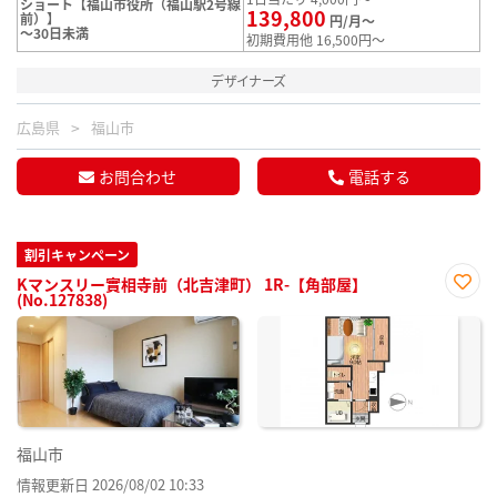
ショート【福山市役所（福山駅2号線
139,800
前）】
円/月～
～30日未満
初期費用他 16,500円～
デザイナーズ
広島県
福山市
お問合わせ
電話する
割引キャンペーン
Kマンスリー實相寺前（北吉津町） 1R-【角部屋】
(No.127838)
お気
に入
り登
録
福山市
情報更新日 2026/08/02 10:33