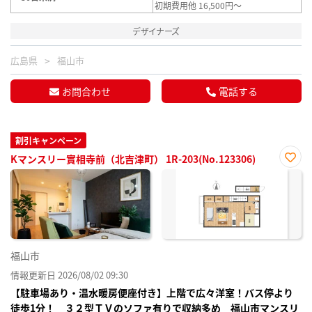
初期費用他 16,500円～
デザイナーズ
広島県
福山市
お問合わせ
電話する
割引キャンペーン
Kマンスリー實相寺前（北吉津町） 1R-203(No.123306)
お気
に入
り登
録
福山市
情報更新日 2026/08/02 09:30
【駐車場あり・温水暖房便座付き】上階で広々洋室！バス停より
徒歩1分！ ３２型ＴＶのソファ有りで収納多め 福山市マンスリ