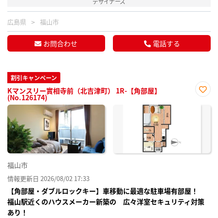
デザイナーズ
広島県
福山市
お問合わせ
電話する
割引キャンペーン
Kマンスリー實相寺前（北吉津町） 1R-【角部屋】
(No.126174)
お気
に入
り登
録
福山市
情報更新日 2026/08/02 17:33
【角部屋・ダブルロックキー】車移動に最適な駐車場有部屋！
福山駅近くのハウスメーカー新築の 広々洋室セキュリティ対策
あり！