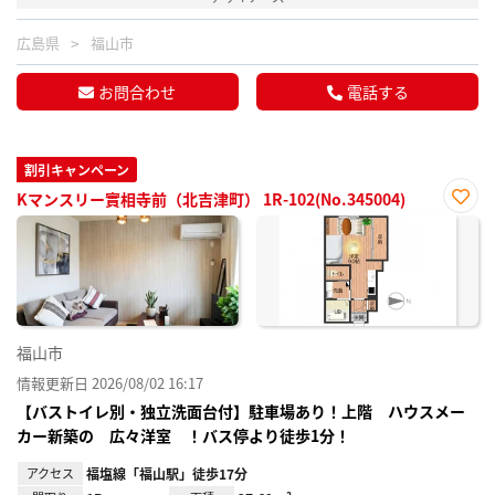
広島県
福山市
お問合わせ
電話する
割引キャンペーン
Kマンスリー實相寺前（北吉津町） 1R-102(No.345004)
お気
に入
り登
録
福山市
情報更新日 2026/08/02 16:17
【バストイレ別・独立洗面台付】駐車場あり！上階 ハウスメー
カー新築の 広々洋室 ！バス停より徒歩1分！
アクセス
福塩線「福山駅」徒歩17分