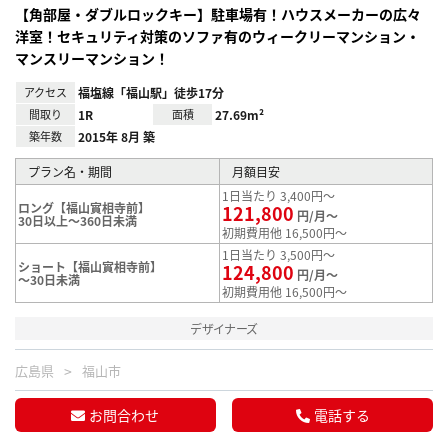
【角部屋・ダブルロックキー】駐車場有！ハウスメーカーの広々
洋室！セキュリティ対策のソファ有のウィークリーマンション・
マンスリーマンション！
アクセス
福塩線「福山駅」徒歩17分
間取り
1R
面積
27.69m²
築年数
2015年 8月 築
プラン名・期間
月額目安
1日当たり 3,400円～
ロング【福山實相寺前】
121,800
円/月～
30日以上～360日未満
初期費用他 16,500円～
1日当たり 3,500円～
ショート【福山實相寺前】
124,800
円/月～
～30日未満
初期費用他 16,500円～
デザイナーズ
広島県
福山市
お問合わせ
電話する