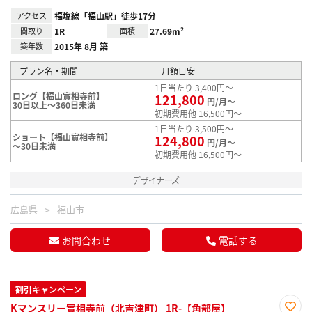
アクセス
福塩線「福山駅」徒歩17分
間取り
1R
面積
27.69m²
築年数
2015年 8月 築
プラン名・期間
月額目安
1日当たり 3,400円～
ロング【福山實相寺前】
121,800
円/月～
30日以上～360日未満
初期費用他 16,500円～
1日当たり 3,500円～
ショート【福山實相寺前】
124,800
円/月～
～30日未満
初期費用他 16,500円～
デザイナーズ
広島県
福山市
お問合わせ
電話する
割引キャンペーン
Kマンスリー實相寺前（北吉津町） 1R-【角部屋】