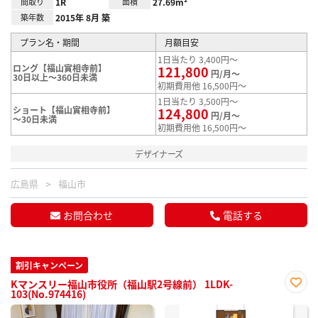
間取り
1R
面積
27.69m²
築年数
2015年 8月 築
プラン名・期間
月額目安
1日当たり 3,400円～
ロング【福山實相寺前】
121,800
円/月～
30日以上～360日未満
初期費用他 16,500円～
1日当たり 3,500円～
ショート【福山實相寺前】
124,800
円/月～
～30日未満
初期費用他 16,500円～
デザイナーズ
広島県
福山市
お問合わせ
電話する
割引キャンペーン
Kマンスリー福山市役所（福山駅2号線前） 1LDK-
103(No.974416)
お気
に入