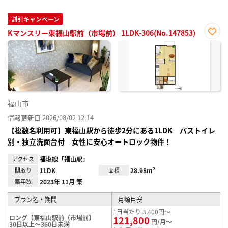
割引キャンペーン
Kマンスリー東福山駅前（市場前） 1LDK-306(No.147853)
お気
に入
り登
録
福山市
情報更新日 2026/08/02 12:14
【複数名利用可】東福山駅から徒歩2分にある1LDK バストイレ
別・独立洗面台付 女性に安心オートロック物件！
アクセス
福塩線「福山駅」
間取り
1LDK
面積
28.98m²
築年数
2023年 11月 築
プラン名・期間
月額目安
1日当たり 3,400円～
ロング【東福山駅前（市場前】
121,800
円/月～
30日以上～360日未満