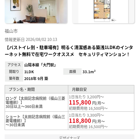
録
福山市
情報更新日 2026/08/02 10:13
【バストイレ別・駐車場有】明るく清潔感ある築浅1LDKのインタ
ーネット無料で在宅ワークオススメ セキュリティマンション！
アクセス
山陽本線「大門駅」
間取り
1LDK
面積
33.1m²
築年数
2018年 9月 築
プラン名・期間
月額目安
1日当たり 3,200円～
ロング【太田記念病院前（福山三菱
115,800
電機前）】
円/月～
30日以上～360日未満
初期費用他 16,500円～
1日当たり 3,300円～
ショート【太田記念病院前（福山三
118,800
菱電機前）】
円/月～
～30日未満
初期費用他 16,500円～
デザイナーズ