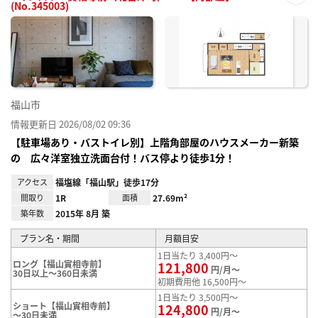
(No.345003)
お気
に入
り登
録
福山市
情報更新日 2026/08/02 09:36
【駐車場あり・バストイレ別】上階角部屋のハウスメーカー新築
の 広々洋室独立洗面台付！バス停より徒歩1分！
アクセス
福塩線「福山駅」徒歩17分
間取り
1R
面積
27.69m²
築年数
2015年 8月 築
プラン名・期間
月額目安
1日当たり 3,400円～
ロング【福山實相寺前】
121,800
円/月～
30日以上～360日未満
初期費用他 16,500円～
1日当たり 3,500円～
ショート【福山實相寺前】
124,800
円/月～
～30日未満