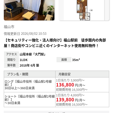
り登
録
福山市
情報更新日 2026/08/02 10:53
【セキュリティー強化・法人様向け】福山駅前 徒歩圏内の角部
屋！商店街やコンビニ近くのインターネット使用無料物件！
アクセス
山陽本線「大門駅」
間取り
1LDK
面積
35m²
築年数
2018年 6月 築
プラン名・期間
月額目安
1日当たり 3,900円～
ロング【福山市役所（福山駅2号線
136,800
前）】
円/月～
30日以上～360日未満
初期費用他 16,500円～
1日当たり 4,000円～
ショート【福山市役所（福山駅2号線
139,800
前）】
円/月～
～30日未満
初期費用他 16,500円～