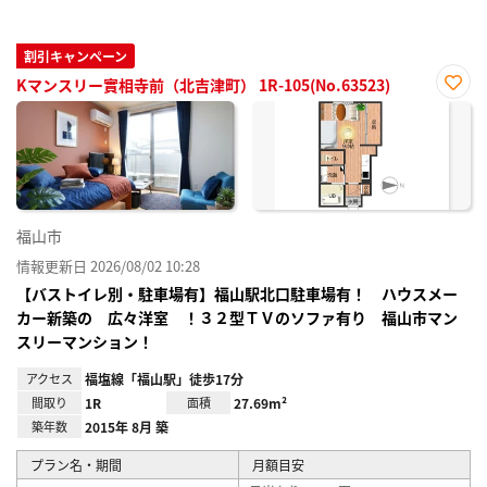
割引キャンペーン
Kマンスリー實相寺前（北吉津町） 1R-105(No.63523)
お気
に入
り登
録
福山市
情報更新日 2026/08/02 10:28
【バストイレ別・駐車場有】福山駅北口駐車場有！ ハウスメー
カー新築の 広々洋室 ！３２型ＴＶのソファ有り 福山市マン
スリーマンション！
アクセス
福塩線「福山駅」徒歩17分
間取り
1R
面積
27.69m²
築年数
2015年 8月 築
プラン名・期間
月額目安