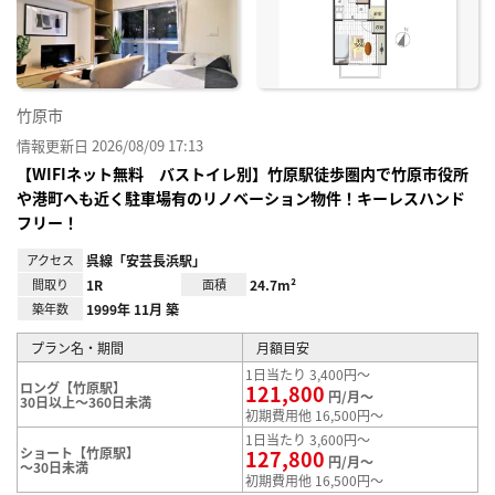
り登
録
竹原市
情報更新日 2026/08/09 17:13
【WIFIネット無料 バストイレ別】竹原駅徒歩圏内で竹原市役所
や港町へも近く駐車場有のリノベーション物件！キーレスハンド
フリー！
アクセス
呉線「安芸長浜駅」
間取り
1R
面積
24.7m²
築年数
1999年 11月 築
プラン名・期間
月額目安
1日当たり 3,400円～
ロング【竹原駅】
121,800
円/月～
30日以上～360日未満
初期費用他 16,500円～
1日当たり 3,600円～
ショート【竹原駅】
127,800
円/月～
～30日未満
初期費用他 16,500円～