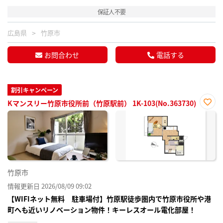
保証人不要
広島県
竹原市
お問合わせ
電話する
割引キャンペーン
Kマンスリー竹原市役所前（竹原駅前） 1K-103(No.363730)
お気
に入
り登
録
竹原市
情報更新日 2026/08/09 09:02
【WIFIネット無料 駐車場付】竹原駅徒歩圏内で竹原市役所や港
町へも近いリノベーション物件！キーレスオール電化部屋！