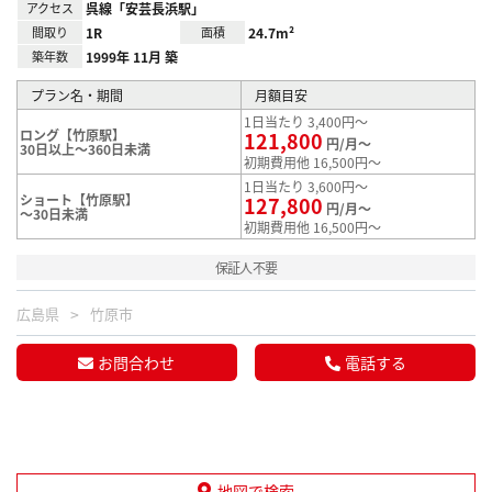
アクセス
呉線「安芸長浜駅」
間取り
1R
面積
24.7m²
築年数
1999年 11月 築
プラン名・期間
月額目安
1日当たり 3,400円～
ロング【竹原駅】
121,800
円/月～
30日以上～360日未満
初期費用他 16,500円～
1日当たり 3,600円～
ショート【竹原駅】
127,800
円/月～
～30日未満
初期費用他 16,500円～
保証人不要
広島県
竹原市
お問合わせ
電話する
地図で検索