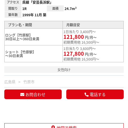
アクセス
呉線「安芸長浜駅」
間取り
1R
面積
24.7m²
築年数
1999年 11月 築
プラン名・期間
月額目安
1日当たり 3,400円～
ロング【竹原駅】
121,800
円/月～
30日以上～360日未満
初期費用他 16,500円～
1日当たり 3,600円～
ショート【竹原駅】
127,800
円/月～
～30日未満
初期費用他 16,500円～
女性向け
広島県
竹原市
お問合わせ
電話する
地図で検索