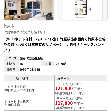
り登
録
竹原市
情報更新日 2026/08/09 17:13
【WIFIネット無料 バストイレ別】竹原駅徒歩圏内で竹原市役所
や港町へも近く駐車場有のリノベーション物件！キーレスハンド
フリー！
アクセス
呉線「安芸長浜駅」
間取り
1R
面積
24.7m²
築年数
1999年 11月 築
プラン名・期間
月額目安
1日当たり 3,400円～
ロング【竹原駅】
121,800
円/月～
30日以上～360日未満
初期費用他 16,500円～
1日当たり 3,600円～
ショート【竹原駅】
127,800
円/月～
～30日未満
初期費用他 16,500円～