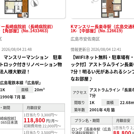
リー長崎病院前（長崎病院前）
Kマンスリー長楽寺駅（広島交通
~【角部屋】(No.1433463)
1K-【中部屋】(No.126619)
区
広島市安佐南区
26/08/04 21:48
情報更新日 2026/08/04 12:41
 マンスリーマンション 駐車
【WIFIネット無料・駐車場有
トロック付きリノベーション物
ック付】アストラムライン長楽
法人様大歓迎！
7分！明るい光があふれるシン
なお部屋♪
広島電鉄本線「広島駅」
1K
20m²
アストラムライン「長楽
面積
アクセス
7分
1990年 7月 築
1K
22.68m
間取り
面積
・期間
月額目安
2001年 4月 築
築年数
1日当たり 3,300円～
長崎病院前】
118,800
プラン名・期間
月額目安
円/月～
365日未満
初期費用他 22,000円～
1日当たり 2,
ロング【長楽寺駅（広島
88,800
1日当たり 3,500円～
交通科学館前）】