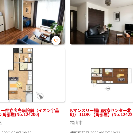
お気
に入
り登
録
リー県立広島病院前（イオン宇品
Kマンスリー福山医療センター北
-角部屋(No.124200)
町） 1LDK-【角部屋】(No.12422
区
福山市
26/08/07 10:36
情報更新日 2026/08/07 10:21