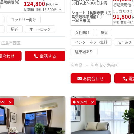
【長崎病院前】
124,800
30日以上～360日未満
円/月～
初期費用他 1
満
初期費用他 16,500円～
1日当たり 2,
ショート【長楽寺駅（広
91,800
島交通科学館前）】
け
ファミリー向け
～30日未満
初期費用他 1
け
駅近
オートロック
女性向け
駅近
インターネット無料
wifiあり
広島市西区
駐車場あり
問合わせ
電話する
広島県
広島市安佐南区
お問合わせ
電
ンペーン
キャンペーン