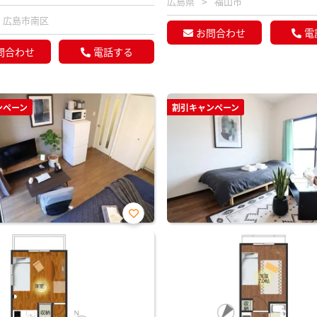
広島県
福山市
広島市南区
お問合わせ
電
問合わせ
電話する
ンペーン
割引キャンペーン
お気
に入
り登
録