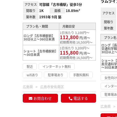
ラムライ
可部線「古市橋駅」徒歩3分
アクセス
1K
18.89m²
間取り
面積
アクセス
1993年 9月 築
築年数
間取り
プラン名・期間
月額目安
築年数
1日当たり 3,100円～
ロング【古市橋駅前】
112,800
プラン名
円/月～
30日以上～360日未満
初期費用他 16,500円～
ロング【
1日当たり 3,200円～
交通科学
ショート【古市橋駅前】
115,800
30日以上～
円/月～
～30日未満
初期費用他 16,500円～
ショート
島交通科
駅近
インターネット無料
～30日未
wifiあり
駐車場あり
手数料無料
女性向
インタ
広島県
広島市安佐南区
駐車場
お問合わせ
電話する
広島県