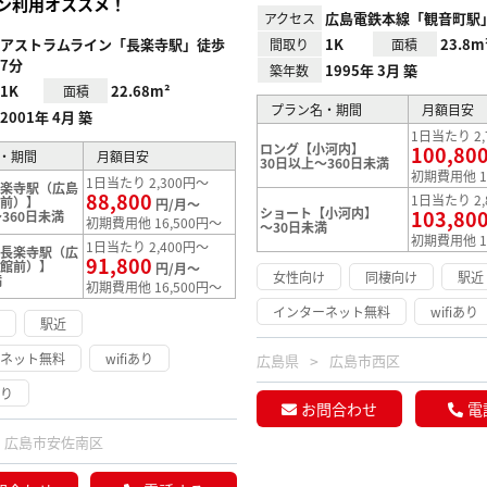
ン利用オススメ！
広島電鉄本線「観音町駅」
アクセス
アストラムライン「長楽寺駅」徒歩
1K
23.8m
間取り
面積
7分
1995年 3月 築
築年数
1K
22.68m²
面積
プラン名・期間
月額目安
2001年 4月 築
1日当たり 2,
ロング【小河内】
100,80
・期間
月額目安
30日以上～360日未満
初期費用他 1
1日当たり 2,300円～
長楽寺駅（広島
88,800
1日当たり 2,
館前）】
円/月～
ショート【小河内】
103,80
360日未満
初期費用他 16,500円～
～30日未満
初期費用他 1
1日当たり 2,400円～
【長楽寺駅（広
91,800
学館前）】
円/月～
女性向け
同棲向け
駅近
満
初期費用他 16,500円～
インターネット無料
wifiあり
け
駅近
ーネット無料
wifiあり
広島県
広島市西区
あり
お問合わせ
電
広島市安佐南区