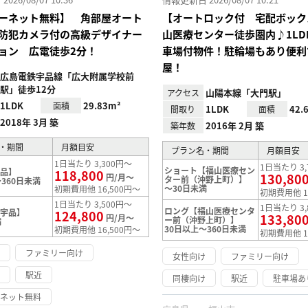
ーネット無料】 角部屋オート
【オートロック付 宅配ボック
防犯カメラ付の高級デザイナー
山医療センター徒歩圏内♪1LD
ョン 広電徒歩2分！
車場付物件！駐輪場もあり便利
屋！
広島電鉄宇品線「広大附属学校前
駅」徒歩12分
山陽本線「大門駅」
アクセス
1LDK
29.83m²
面積
1LDK
42.
間取り
面積
2018年 3月 築
2016年 2月 築
築年数
・期間
月額目安
プラン名・期間
月額目安
1日当たり 3,300円～
1日当たり 3,
ショート【福山医療セン
宇品】
118,800
130,80
円/月～
ター前（沖野上町）】
360日未満
～30日未満
初期費用他 16,500円～
初期費用他 1
1日当たり 3,500円～
1日当たり 3,
ロング【福山医療センタ
【宇品】
124,800
133,80
円/月～
ー前（沖野上町）】
満
30日以上～360日未満
初期費用他 16,500円～
初期費用他 1
け
ファミリー向け
女性向け
ファミリー向け
け
駅近
同棲向け
駅近
駐車場あ
ーネット無料