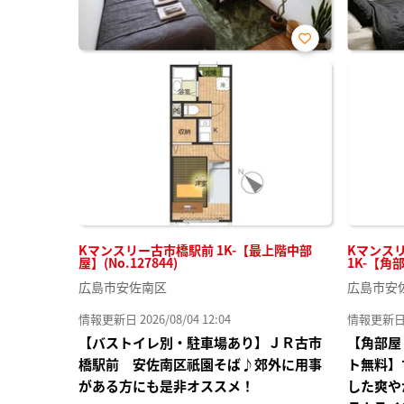
お気
に入
り登
録
Kマンスリー古市橋駅前 1K-【最上階中部
Kマンス
屋】(No.127844)
1K-【角部
広島市安佐南区
広島市安
情報更新日 2026/08/04 12:04
情報更新日 20
【バストイレ別・駐車場あり】ＪＲ古市
【角部屋
橋駅前 安佐南区祇園そば♪郊外に用事
ト無料】
がある方にも是非オススメ！
した爽や