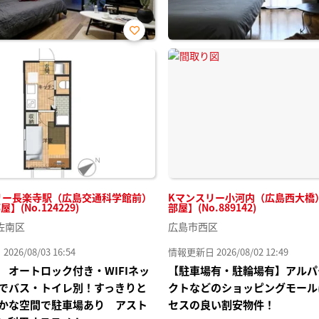
お気
に入
り登
録
リー長楽寺駅（広島交通科学館前）
Kマンスリー小河内（広島西大橋） 
屋】(No.124229)
部屋】(No.889142)
佐南区
広島市西区
26/08/03 16:54
情報更新日 2026/08/02 12:49
 オートロック付き・WIFIネッ
【駐車場有・駐輪場有】アルパ
でバス・トイレ別！すっきりと
クトなどのショッピングモール
かな空間で駐車場あり アスト
セスの良い割安物件！