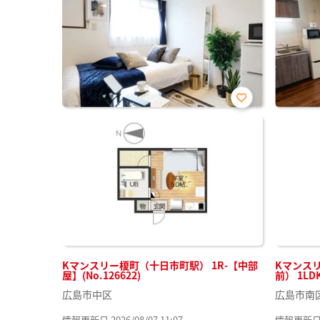
お気
に入
り登
録
Kマンスリー榎町（十日市町駅） 1R-【中部
Kマンス
屋】(No.126622)
前） 1LDK
広島市中区
広島市南
情報更新日 2026/08/07 11:07
情報更新日 20