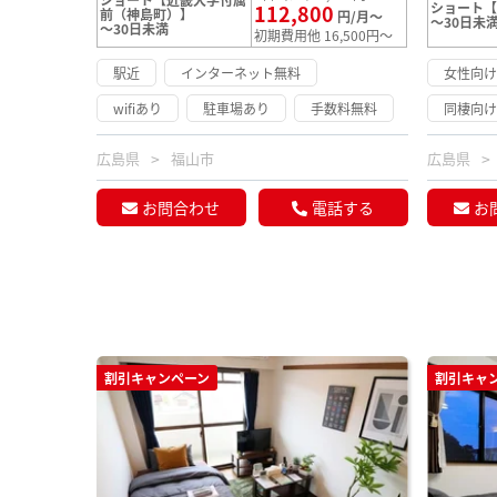
ショート
112,800
前（神島町）】
円/月～
～30日未
～30日未満
初期費用他 16,500円～
駅近
インターネット無料
女性向
wifiあり
駐車場あり
手数料無料
同棲向
広島県
福山市
広島県
お問合わせ
電話する
お
割引キャンペーン
割引キャ