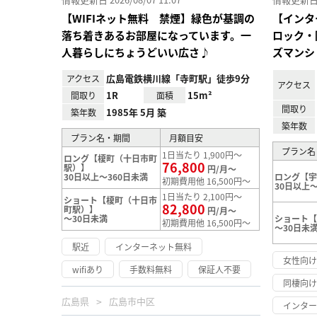
【WIFIネット無料 禁煙】緑色が基調の
【インタ
落ち着きあるお部屋になっています。一
ロック・
人暮らしにちょうどいい広さ♪
ズマンシ
広島電鉄横川線「寺町駅」徒歩9分
アクセス
アクセス
1R
15m²
間取り
面積
間取り
1985年 5月 築
築年数
築年数
プラン名・期間
月額目安
プラン名
1日当たり 1,900円～
ロング【榎町（十日市町
76,800
駅）】
円/月～
30日以上～360日未満
ロング【
初期費用他 16,500円～
30日以上～
1日当たり 2,100円～
ショート【榎町（十日市
82,800
町駅）】
円/月～
～30日未満
ショート
初期費用他 16,500円～
～30日未
駅近
インターネット無料
女性向
wifiあり
手数料無料
保証人不要
同棲向
広島県
広島市中区
インタ