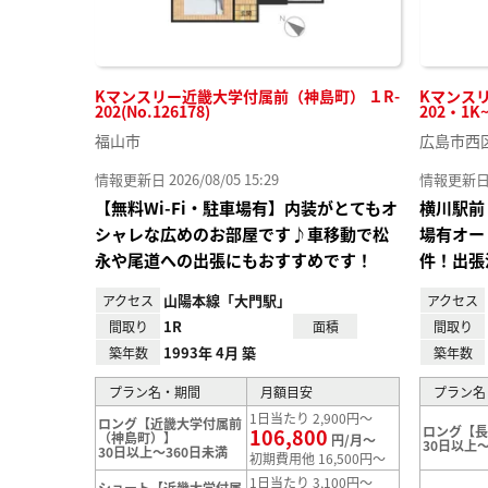
Kマンスリー近畿大学付属前（神島町） １R-
Kマンス
202(No.126178)
202・1K
福山市
広島市西
情報更新日 2026/08/05 15:29
情報更新日 20
【無料Wi-Fi・駐車場有】内装がとてもオ
横川駅前
シャレな広めのお部屋です♪車移動で松
場有オー
永や尾道への出張にもおすすめです！
件！出張
山陽本線「大門駅」
アクセス
アクセス
1R
間取り
面積
間取り
1993年 4月 築
築年数
築年数
プラン名・期間
月額目安
プラン名
1日当たり 2,900円～
ロング【近畿大学付属前
ロング【
106,800
（神島町）】
円/月～
30日以上～
30日以上～360日未満
初期費用他 16,500円～
1日当たり 3,100円～
ショート【近畿大学付属