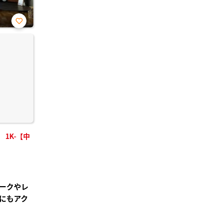
お気
に入
り登
録
1K-【中
ークやレ
にもアク