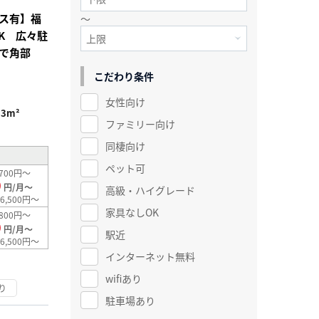
ス有】福
～
K 広々駐
で角部
こだわり条件
女性向け
63m²
ファミリー向け
同棲向け
ペット可
700円～
0
円/月～
高級・ハイグレード
6,500円～
家具なしOK
800円～
0
円/月～
駅近
6,500円～
インターネット無料
wifiあり
り
駐車場あり