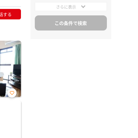
さらに表示
話する
お気
に入
り登
録