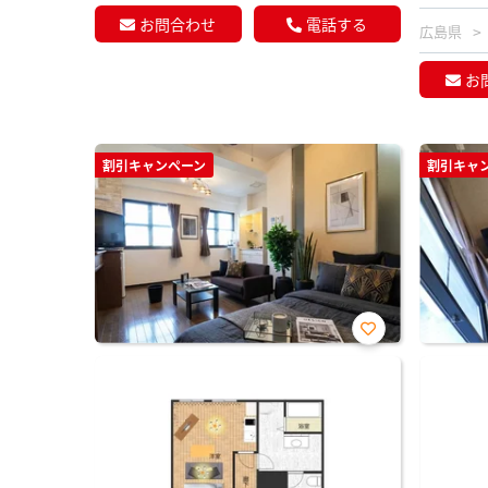
お問合わせ
電話する
広島県
お
割引キャンペーン
割引キャ
お気
に入
り登
録