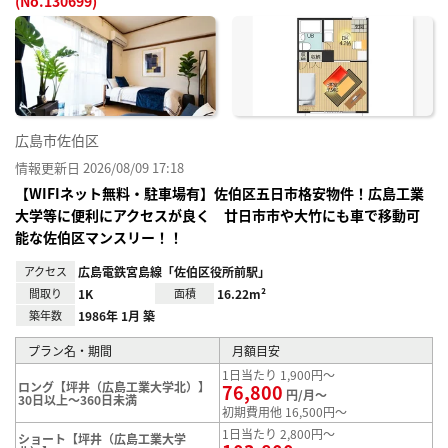
(No.130699)
お気
に入
り登
録
広島市佐伯区
情報更新日 2026/08/09 17:18
【WIFIネット無料・駐車場有】佐伯区五日市格安物件！広島工業
大学等に便利にアクセスが良く 廿日市市や大竹にも車で移動可
能な佐伯区マンスリー！！
アクセス
広島電鉄宮島線「佐伯区役所前駅」
間取り
1K
面積
16.22m²
築年数
1986年 1月 築
プラン名・期間
月額目安
1日当たり 1,900円～
ロング【坪井（広島工業大学北）】
76,800
円/月～
30日以上～360日未満
初期費用他 16,500円～
1日当たり 2,800円～
ショート【坪井（広島工業大学