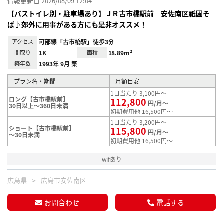
情報更新日 2026/08/09 12:04
【バストイレ別・駐車場あり】ＪＲ古市橋駅前 安佐南区祇園そ
ば♪郊外に用事がある方にも是非オススメ！
アクセス
可部線「古市橋駅」徒歩3分
間取り
1K
面積
18.89m²
築年数
1993年 9月 築
プラン名・期間
月額目安
1日当たり 3,100円～
ロング【古市橋駅前】
112,800
円/月～
30日以上～360日未満
初期費用他 16,500円～
1日当たり 3,200円～
ショート【古市橋駅前】
115,800
円/月～
～30日未満
初期費用他 16,500円～
wifiあり
広島県
広島市安佐南区
お問合わせ
電話する