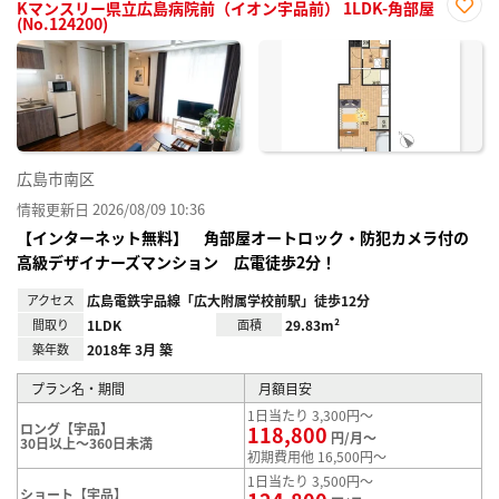
Kマンスリー県立広島病院前（イオン宇品前） 1LDK-角部屋
(No.124200)
お気
に入
り登
録
広島市南区
情報更新日 2026/08/09 10:36
【インターネット無料】 角部屋オートロック・防犯カメラ付の
高級デザイナーズマンション 広電徒歩2分！
アクセス
広島電鉄宇品線「広大附属学校前駅」徒歩12分
間取り
1LDK
面積
29.83m²
築年数
2018年 3月 築
プラン名・期間
月額目安
1日当たり 3,300円～
ロング【宇品】
118,800
円/月～
30日以上～360日未満
初期費用他 16,500円～
1日当たり 3,500円～
ショート【宇品】