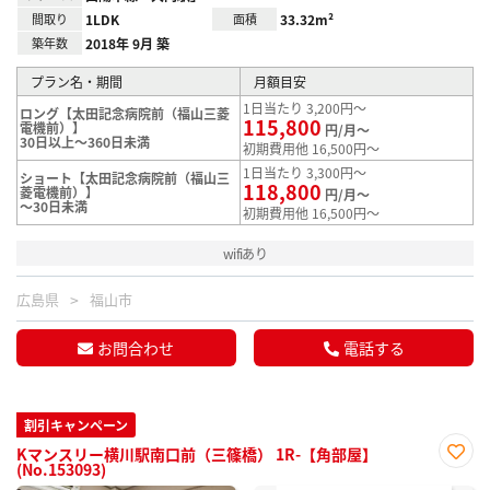
間取り
1LDK
面積
33.32m²
築年数
2018年 9月 築
プラン名・期間
月額目安
1日当たり 3,200円～
ロング【太田記念病院前（福山三菱
115,800
電機前）】
円/月～
30日以上～360日未満
初期費用他 16,500円～
1日当たり 3,300円～
ショート【太田記念病院前（福山三
118,800
菱電機前）】
円/月～
～30日未満
初期費用他 16,500円～
wifiあり
広島県
福山市
お問合わせ
電話する
割引キャンペーン
Kマンスリー横川駅南口前（三篠橋） 1R-【角部屋】
(No.153093)
お気