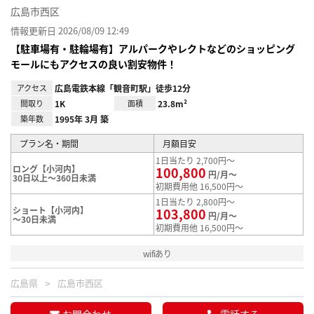
広島市西区
情報更新日 2026/08/09 12:49
【駐車場有・駐輪場有】アルパークやレクトなどのショッピング
モールにもアクセスの良い割安物件！
アクセス
広島電鉄本線「観音町駅」徒歩12分
間取り
1K
面積
23.8m²
築年数
1995年 3月 築
プラン名・期間
月額目安
1日当たり 2,700円～
ロング【小河内】
100,800
円/月～
30日以上～360日未満
初期費用他 16,500円～
1日当たり 2,800円～
ショート【小河内】
103,800
円/月～
～30日未満
初期費用他 16,500円～
wifiあり
広島県
広島市西区
お問合わせ
電話する