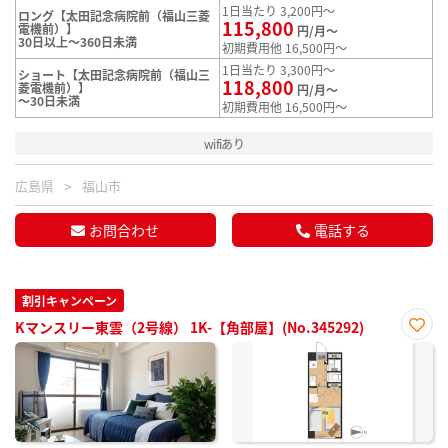
1日当たり 3,200円～
ロング【太田記念病院前（福山三菱
115,800
電機前）】
円/月～
30日以上～360日未満
初期費用他 16,500円～
1日当たり 3,300円～
ショート【太田記念病院前（福山三
118,800
菱電機前）】
円/月～
～30日未満
初期費用他 16,500円～
wifiあり
広島県
福山市
お問合わせ
電話する
割引キャンペーン
Kマンスリー東雲（2号線） 1K-【角部屋】(No.345292)
お気
に入
り登
録