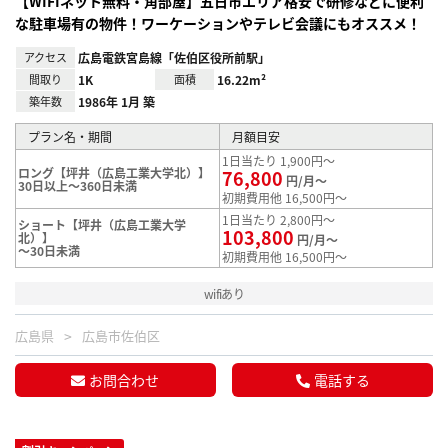
【WIFIネット無料・角部屋】五日市エリア格安で研修などに便利
な駐車場有の物件！ワーケーションやテレビ会議にもオススメ！
アクセス
広島電鉄宮島線「佐伯区役所前駅」
間取り
1K
面積
16.22m²
築年数
1986年 1月 築
プラン名・期間
月額目安
1日当たり 1,900円～
ロング【坪井（広島工業大学北）】
76,800
円/月～
30日以上～360日未満
初期費用他 16,500円～
1日当たり 2,800円～
ショート【坪井（広島工業大学
103,800
北）】
円/月～
～30日未満
初期費用他 16,500円～
wifiあり
広島県
広島市佐伯区
お問合わせ
電話する