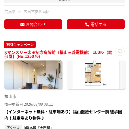
広島県
広島市安佐南区
お問合わせ
電話する
割引キャンペーン
Kマンスリー太田記念病院前（福山三菱電機前） 1LDK-【端
部屋】(No.125076)
お気
に入
り登
録
福山市
情報更新日 2026/08/09 08:11
【インターネット無料・駐車場あり】福山医療センター前 徒歩圏
内！駐車場あり物件♪
アクセス
山陽本線「大門駅」