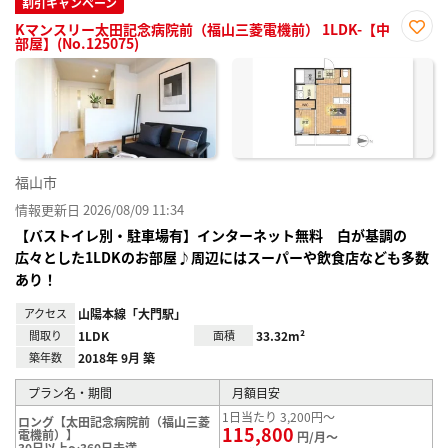
割引キャンペーン
Kマンスリー太田記念病院前（福山三菱電機前） 1LDK-【中
部屋】(No.125075)
お気
に入
り登
録
福山市
情報更新日 2026/08/09 11:34
【バストイレ別・駐車場有】インターネット無料 白が基調の
広々とした1LDKのお部屋♪周辺にはスーパーや飲食店なども多数
あり！
アクセス
山陽本線「大門駅」
間取り
1LDK
面積
33.32m²
築年数
2018年 9月 築
プラン名・期間
月額目安
1日当たり 3,200円～
ロング【太田記念病院前（福山三菱
115,800
電機前）】
円/月～
30日以上～360日未満