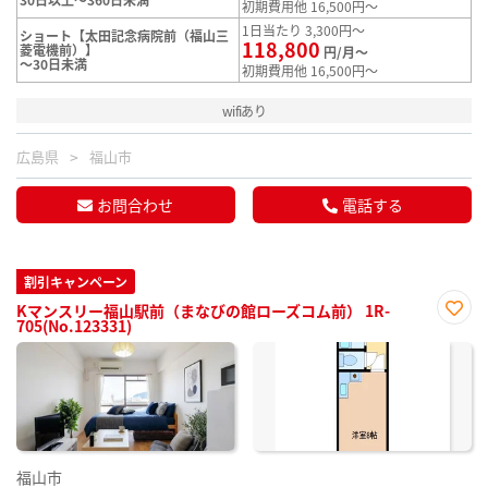
初期費用他 16,500円～
1日当たり 3,300円～
ショート【太田記念病院前（福山三
118,800
菱電機前）】
円/月～
～30日未満
初期費用他 16,500円～
wifiあり
広島県
福山市
お問合わせ
電話する
割引キャンペーン
Kマンスリー福山駅前（まなびの館ローズコム前） 1R-
705(No.123331)
お気
に入
り登
録
福山市