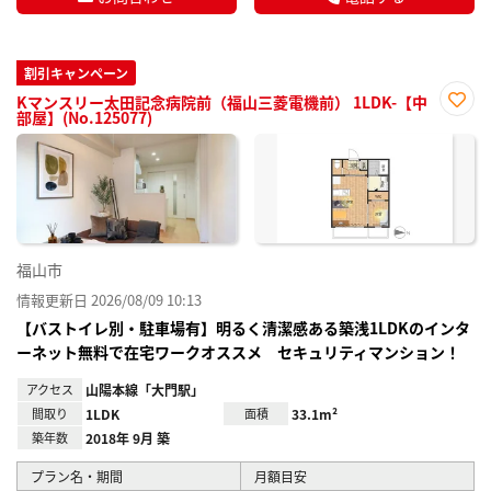
割引キャンペーン
Kマンスリー太田記念病院前（福山三菱電機前） 1LDK-【中
部屋】(No.125077)
お気
に入
り登
録
福山市
情報更新日 2026/08/09 10:13
【バストイレ別・駐車場有】明るく清潔感ある築浅1LDKのインタ
ーネット無料で在宅ワークオススメ セキュリティマンション！
アクセス
山陽本線「大門駅」
間取り
1LDK
面積
33.1m²
築年数
2018年 9月 築
プラン名・期間
月額目安