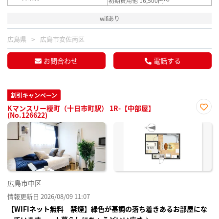
初期費用他 16,500円～
wifiあり
広島県
広島市安佐南区
お問合わせ
電話する
割引キャンペーン
Kマンスリー榎町（十日市町駅） 1R-【中部屋】
(No.126622)
お気
に入
り登
録
広島市中区
情報更新日 2026/08/09 11:07
【WIFIネット無料 禁煙】緑色が基調の落ち着きあるお部屋にな