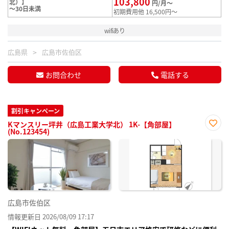
103,800
北）】
円/月～
～30日未満
初期費用他 16,500円～
wifiあり
広島県
広島市佐伯区
お問合わせ
電話する
割引キャンペーン
Kマンスリー坪井（広島工業大学北） 1K-【角部屋】
(No.123454)
お気
に入
り登
録
広島市佐伯区
情報更新日 2026/08/09 17:17