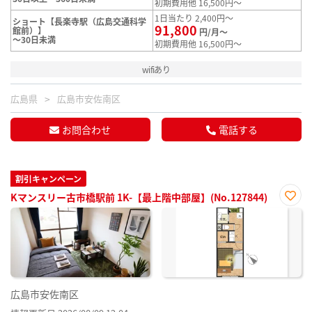
初期費用他 16,500円～
1日当たり 2,400円～
ショート【長楽寺駅（広島交通科学
91,800
館前）】
円/月～
～30日未満
初期費用他 16,500円～
wifiあり
広島県
広島市安佐南区
お問合わせ
電話する
割引キャンペーン
Kマンスリー古市橋駅前 1K-【最上階中部屋】(No.127844)
お気
に入
り登
録
広島市安佐南区