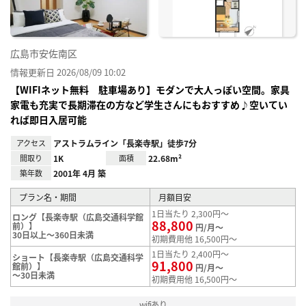
広島市安佐南区
情報更新日 2026/08/09 10:02
【WIFIネット無料 駐車場あり】モダンで大人っぽい空間。家具
家電も充実で長期滞在の方など学生さんにもおすすめ♪空いてい
れば即日入居可能
アクセス
アストラムライン「長楽寺駅」徒歩7分
間取り
1K
面積
22.68m²
築年数
2001年 4月 築
プラン名・期間
月額目安
1日当たり 2,300円～
ロング【長楽寺駅（広島交通科学館
88,800
前）】
円/月～
30日以上～360日未満
初期費用他 16,500円～
1日当たり 2,400円～
ショート【長楽寺駅（広島交通科学
91,800
館前）】
円/月～
～30日未満
初期費用他 16,500円～
wifiあり