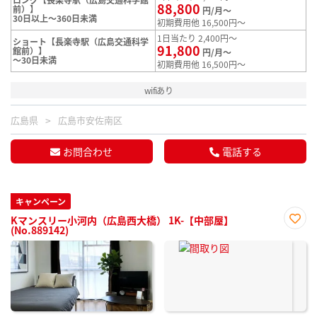
88,800
前）】
円/月～
30日以上～360日未満
初期費用他 16,500円～
1日当たり 2,400円～
ショート【長楽寺駅（広島交通科学
91,800
館前）】
円/月～
～30日未満
初期費用他 16,500円～
wifiあり
広島県
広島市安佐南区
お問合わせ
電話する
キャンペーン
Kマンスリー小河内（広島西大橋） 1K-【中部屋】
(No.889142)
お気
に入
り登
録