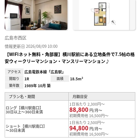
に入
り登
録
広島市西区
情報更新日 2026/08/09 10:00
【WIFIネット無料・角部屋】横川駅前にある立地条件で7.5帖の格
安ウィークリーマンション・マンスリーマンション♪
アクセス
広島電鉄本線「広島駅」
間取り
1R
面積
18.5m²
築年数
1989年 10月 築
プラン名・期間
月額目安
1日当たり 2,300円～
ロング【横川駅南口】
88,800
円/月～
30日以上～360日未満
初期費用他 16,500円～
1日当たり 2,500円～
ショート【横川駅南口】
94,800
円/月～
～30日未満
初期費用他 16,500円～