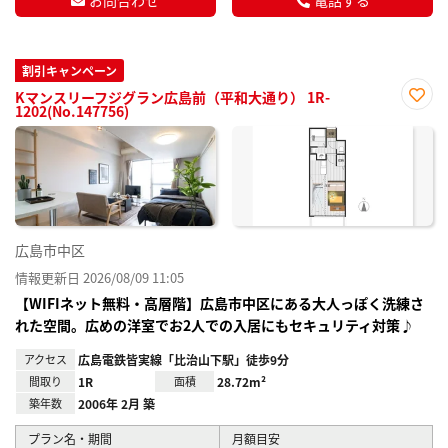
割引キャンペーン
Kマンスリーフジグラン広島前（平和大通り） 1R-
1202(No.147756)
お気
に入
り登
録
広島市中区
情報更新日 2026/08/09 11:05
【WIFIネット無料・高層階】広島市中区にある大人っぽく洗練さ
れた空間。広めの洋室でお2人での入居にもセキュリティ対策♪
アクセス
広島電鉄皆実線「比治山下駅」徒歩9分
間取り
1R
面積
28.72m²
築年数
2006年 2月 築
プラン名・期間
月額目安