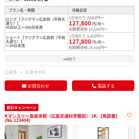
プラン名・期間
月額目安
1日当たり 3,600円～
ロング【フジグラン広島前（平和大
127,800
通り）】
円/月～
30日以上～360日未満
初期費用他 16,500円～
1日当たり 3,600円～
ショート【フジグラン広島前（平和
127,800
大通り）】
円/月～
～30日未満
初期費用他 16,500円～
wifiあり
広島県
広島市中区
お問合わせ
電話する
割引キャンペーン
Kマンスリー長楽寺駅（広島交通科学館前） 1K-【角部屋】
(No.123404)
お気
に入
り登
録