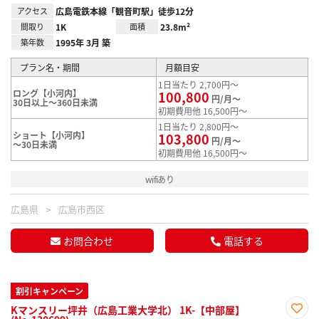
アクセス
広島電鉄本線「観音町駅」徒歩12分
間取り
1K
面積
23.8m²
築年数
1995年 3月 築
プラン名・期間
月額目安
1日当たり 2,700円～
ロング【小河内】
100,800
円/月～
30日以上～360日未満
初期費用他 16,500円～
1日当たり 2,800円～
ショート【小河内】
103,800
円/月～
～30日未満
初期費用他 16,500円～
wifiあり
広島県
広島市西区
お問合わせ
電話する
割引キャンペーン
Kマンスリー坪井（広島工業大学北） 1K-【中部屋】