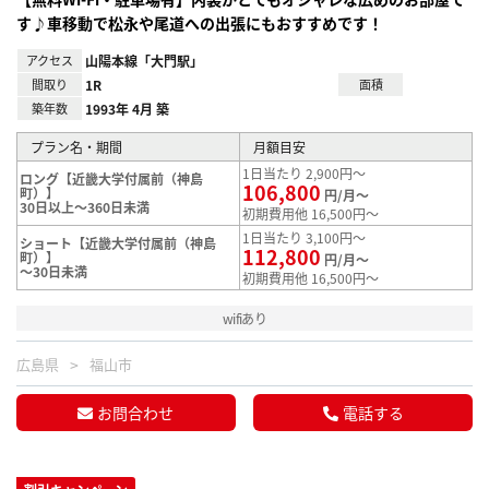
す♪車移動で松永や尾道への出張にもおすすめです！
アクセス
山陽本線「大門駅」
間取り
1R
面積
築年数
1993年 4月 築
プラン名・期間
月額目安
1日当たり 2,900円～
ロング【近畿大学付属前（神島
106,800
町）】
円/月～
30日以上～360日未満
初期費用他 16,500円～
1日当たり 3,100円～
ショート【近畿大学付属前（神島
112,800
町）】
円/月～
～30日未満
初期費用他 16,500円～
wifiあり
広島県
福山市
お問合わせ
電話する