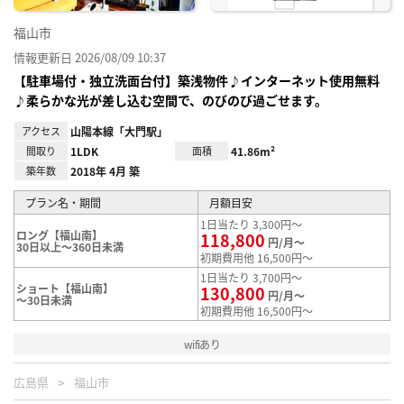
福山市
情報更新日 2026/08/09 10:37
【駐車場付・独立洗面台付】築浅物件♪インターネット使用無料
♪柔らかな光が差し込む空間で、のびのび過ごせます。
アクセス
山陽本線「大門駅」
間取り
1LDK
面積
41.86m²
築年数
2018年 4月 築
プラン名・期間
月額目安
1日当たり 3,300円～
ロング【福山南】
118,800
円/月～
30日以上～360日未満
初期費用他 16,500円～
1日当たり 3,700円～
ショート【福山南】
130,800
円/月～
～30日未満
初期費用他 16,500円～
wifiあり
広島県
福山市