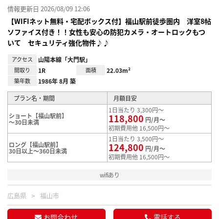
情報更新日 2026/08/09 12:06
【WIFIネット無料・宅配ボックス付】福山駅前徒歩圏内 洋室8帖
ソファイス付き！！女性も安心の防犯カメラ・オートロックもつ
いて セキュリティ強化物件♪♪
アクセス
山陽本線「大門駅」
間取り
1R
面積
22.03m²
築年数
1986年 8月 築
プラン名・期間
月額目安
1日当たり 3,300円～
ショート【福山駅前】
118,800
円/月～
～30日未満
初期費用他 16,500円～
1日当たり 3,500円～
ロング【福山駅前】
124,800
円/月～
30日以上～360日未満
初期費用他 16,500円～
wifiあり
広島県
福山市
お問合わせ
電話する