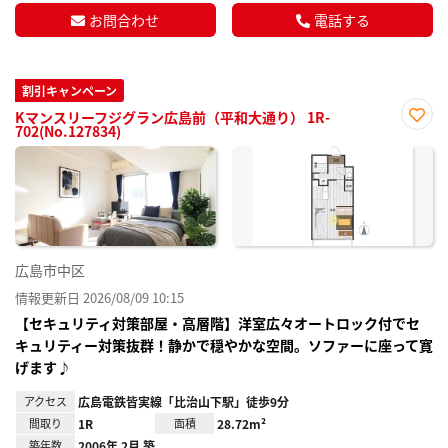
お問合わせ
電話する
割引キャンペーン
Kマンスリーフジグラン広島前（平和大通り） 1R-
702(No.127834)
お気
に入
り登
録
広島市中区
情報更新日 2026/08/09 10:15
【セキュリティ対策部屋・高層階】洋室広々オートロック付でセ
キュリティー対策抜群！静かで穏やかな空間。ソファーに座って寛
げます♪
アクセス
広島電鉄皆実線「比治山下駅」徒歩9分
間取り
1R
面積
28.72m²
築年数
2006年 2月 築