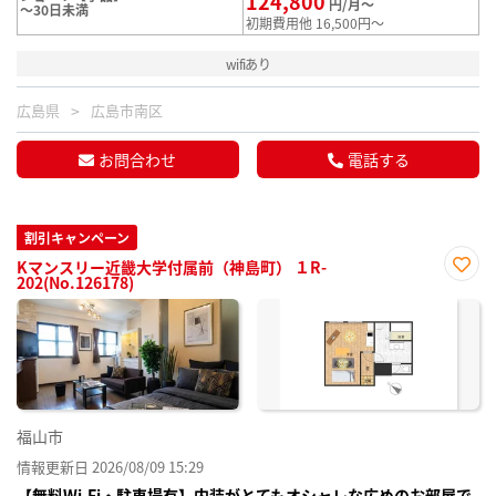
124,800
円/月～
～30日未満
初期費用他 16,500円～
wifiあり
広島県
広島市南区
お問合わせ
電話する
割引キャンペーン
Kマンスリー近畿大学付属前（神島町） １R-
202(No.126178)
お気
に入
り登
録
福山市
情報更新日 2026/08/09 15:29
【無料Wi-Fi・駐車場有】内装がとてもオシャレな広めのお部屋で