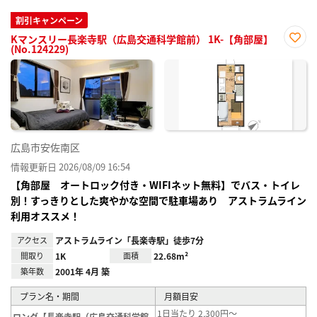
割引キャンペーン
Kマンスリー長楽寺駅（広島交通科学館前） 1K-【角部屋】
(No.124229)
お気
に入
り登
録
広島市安佐南区
情報更新日 2026/08/09 16:54
【角部屋 オートロック付き・WIFIネット無料】でバス・トイレ
別！すっきりとした爽やかな空間で駐車場あり アストラムライン
利用オススメ！
アクセス
アストラムライン「長楽寺駅」徒歩7分
間取り
1K
面積
22.68m²
築年数
2001年 4月 築
プラン名・期間
月額目安
1日当たり 2,300円～
ロング【長楽寺駅（広島交通科学館