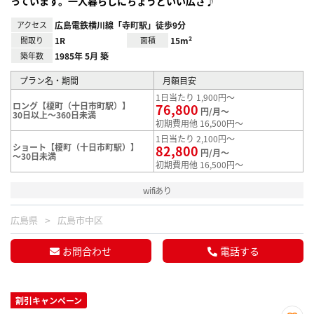
っています。一人暮らしにちょうどいい広さ♪
アクセス
広島電鉄横川線「寺町駅」徒歩9分
間取り
1R
面積
15m²
築年数
1985年 5月 築
プラン名・期間
月額目安
1日当たり 1,900円～
ロング【榎町（十日市町駅）】
76,800
円/月～
30日以上～360日未満
初期費用他 16,500円～
1日当たり 2,100円～
ショート【榎町（十日市町駅）】
82,800
円/月～
～30日未満
初期費用他 16,500円～
wifiあり
広島県
広島市中区
お問合わせ
電話する
割引キャンペーン