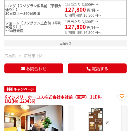
1日当たり 3,600円～
ロング【フジグラン広島前（平和大
127,800
通り）】
円/月～
30日以上～360日未満
初期費用他 16,500円～
1日当たり 3,600円～
ショート【フジグラン広島前（平和
127,800
大通り）】
円/月～
～30日未満
初期費用他 16,500円～
wifiあり
広島県
広島市中区
お問合わせ
電話する
割引キャンペーン
Kマンスリーホーコス株式会社本社前（草戸） 1LDK-
102(No.123436)
お気
に入
り登
録