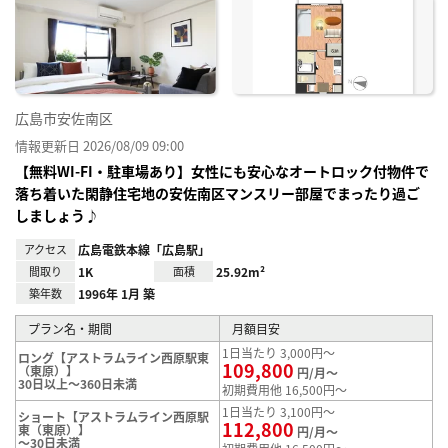
り登
録
広島市安佐南区
情報更新日 2026/08/09 09:00
【無料WI-FI・駐車場あり】女性にも安心なオートロック付物件で
落ち着いた閑静住宅地の安佐南区マンスリー部屋でまったり過ご
しましょう♪
アクセス
広島電鉄本線「広島駅」
間取り
1K
面積
25.92m²
築年数
1996年 1月 築
プラン名・期間
月額目安
1日当たり 3,000円～
ロング【アストラムライン西原駅東
109,800
（東原）】
円/月～
30日以上～360日未満
初期費用他 16,500円～
1日当たり 3,100円～
ショート【アストラムライン西原駅
112,800
東（東原）】
円/月～
～30日未満