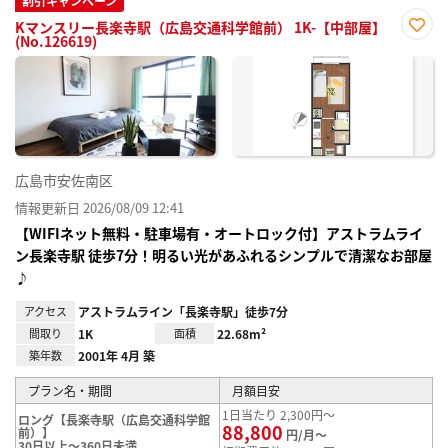
割引キャンペーン
Kマンスリー長楽寺駅（広島交通科学館前） 1K-【中部屋】
(No.126619)
お気
に入
り登
録
広島市安佐南区
情報更新日 2026/08/09 12:41
【WIFIネット無料・駐車場有・オートロック付】アストラムライ
ン長楽寺駅 徒歩7分！明るい光があふれるシンプルで清潔なお部屋
♪
アクセス
アストラムライン「長楽寺駅」徒歩7分
間取り
1K
面積
22.68m²
築年数
2001年 4月 築
プラン名・期間
月額目安
1日当たり 2,300円～
ロング【長楽寺駅（広島交通科学館
88,800
前）】
円/月～
30日以上～360日未満