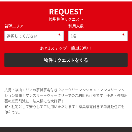
REQUEST
簡単物件リクエスト
希望エリア
利用人数
あと1ステップ！簡単30秒！
物件リクエストをする
広島・福山エリアの家具家電付きウィークリーマンション・マンスリーマン
ション情報！マンスリー＋ウィークリーでのご利用も可能です。連泊・長期出
張の経費削減に、法人様にも大好評！
寮・社宅として安心してご利用いただけます！家具家電付きで単身赴任にも
便利です。