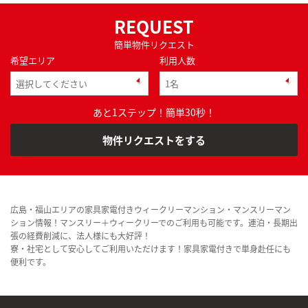
REQUEST
簡単物件リクエスト
希望エリア
利用人数
あと1ステップ！簡単30秒！
物件リクエストをする
広島・福山エリアの家具家電付きウィークリーマンション・マンスリーマン
ション情報！マンスリー＋ウィークリーでのご利用も可能です。連泊・長期出
張の経費削減に、法人様にも大好評！
寮・社宅として安心してご利用いただけます！家具家電付きで単身赴任にも
便利です。