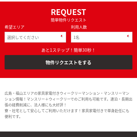
REQUEST
簡単物件リクエスト
希望エリア
利用人数
あと1ステップ！簡単30秒！
物件リクエストをする
広島・福山エリアの家具家電付きウィークリーマンション・マンスリーマン
ション情報！マンスリー＋ウィークリーでのご利用も可能です。連泊・長期出
張の経費削減に、法人様にも大好評！
寮・社宅として安心してご利用いただけます！家具家電付きで単身赴任にも
便利です。