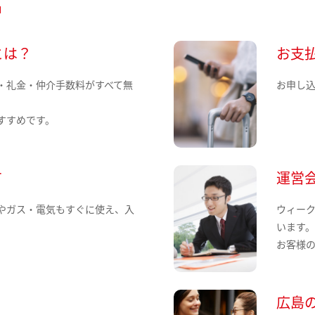
とは？
お支
・礼金・仲介手数料がすべて無
お申し
すすめです。
て
運営
やガス・電気もすぐに使え、入
ウィー
います
お客様
広島