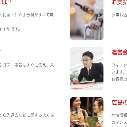
とは？
お支
・礼金・仲介手数料がすべて無
お申し
すすめです。
て
運営
やガス・電気もすぐに使え、入
ウィー
います
お客様
広島
から入退去などに関するよくあ
地域情
のマン