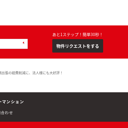
あと1ステップ！簡単30秒！
物件リクエストをする
期出張の経費削減に、法人様にも大好評！
ーマンション
問合わせ