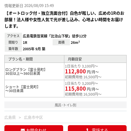
情報更新日 2026/08/09 15:49
【オートロック付・独立洗面台付】白色が眩しい、広めの1Rのお
部屋！法人様や女性人気で光が差し込み、心地よい時間をお届け
します。
アクセス
広島電鉄皆実線「比治山下駅」徒歩12分
間取り
1R
面積
26m²
築年数
2005年 9月 築
プラン名・期間
月額目安
1日当たり 3,100円～
ロングプラン【富士見町】
112,800
円/月～
30日以上～360日未満
初期費用他 16,500円～
1日当たり 3,200円～
ショート【富士見町】
115,800
円/月～
～30日未満
初期費用他 16,500円～
風呂･トイレ別
広島県
広島市中区
お問合わせ
電話する