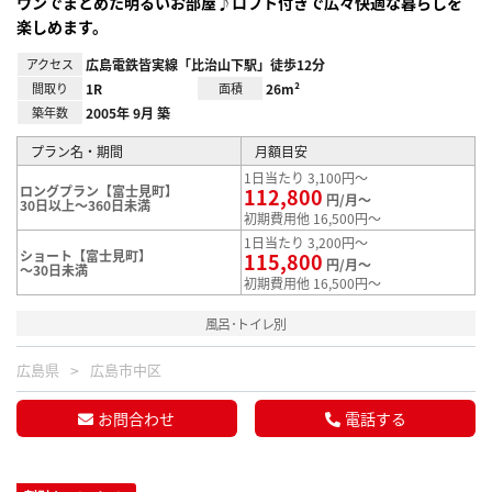
ウンでまとめた明るいお部屋♪ロフト付きで広々快適な暮らしを
楽しめます。
アクセス
広島電鉄皆実線「比治山下駅」徒歩12分
間取り
1R
面積
26m²
築年数
2005年 9月 築
プラン名・期間
月額目安
1日当たり 3,100円～
ロングプラン【富士見町】
112,800
円/月～
30日以上～360日未満
初期費用他 16,500円～
1日当たり 3,200円～
ショート【富士見町】
115,800
円/月～
～30日未満
初期費用他 16,500円～
風呂･トイレ別
広島県
広島市中区
お問合わせ
電話する