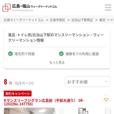
広島ウィークリードットコム
広島市南区
比治山下駅周辺
風呂･ト
風呂･トイレ別/比治山下駅のマンスリーマンション・ウィー
クリーマンション情報
衛生的で快適
複数名での利用に最適
もっと見る
8
件（1/1ページ）
割引キャンペーン
Kマンスリーフジグラン広島前（平和大通り） 1R-
1202(No.147756)
お気
に入
り登