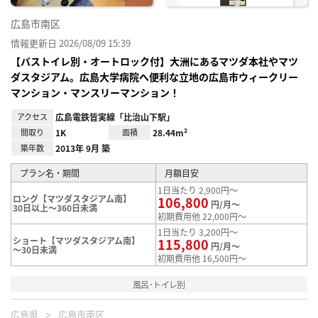
広島市南区
情報更新日 2026/08/09 15:39
【バストイレ別・オートロック付】大洲にあるマツダ本社やマツ
ダスタジアム。広島大学病院へ便利な立地の広島市ウィークリー
マンション・マンスリーマンション！
アクセス
広島電鉄皆実線「比治山下駅」
間取り
1K
面積
28.44m²
築年数
2013年 9月 築
プラン名・期間
月額目安
1日当たり 2,900円～
ロング【マツダスタジアム南】
106,800
円/月～
30日以上～360日未満
初期費用他 22,000円～
1日当たり 3,200円～
ショート【マツダスタジアム南】
115,800
円/月～
～30日未満
初期費用他 16,500円～
風呂･トイレ別
広島県
広島市南区