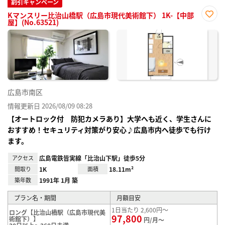
割引キャンペーン
Kマンスリー比治山橋駅（広島市現代美術館下） 1K-【中部
屋】(No.63521)
お気
に入
り登
録
広島市南区
情報更新日 2026/08/09 08:28
【オートロック付 防犯カメラあり】大学へも近く、学生さんに
おすすめ！セキュリティ対策がり安心♪広島市内へ徒歩でも行け
ます。
アクセス
広島電鉄皆実線「比治山下駅」徒歩5分
間取り
1K
面積
18.11m²
築年数
1991年 1月 築
プラン名・期間
月額目安
1日当たり 2,600円～
ロング【比治山橋駅（広島市現代美
97,800
術館下）】
円/月～