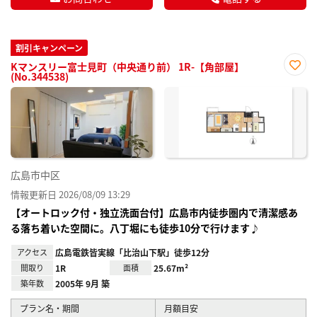
割引キャンペーン
Kマンスリー富士見町（中央通り前） 1R-【角部屋】
(No.344538)
お気
に入
り登
録
広島市中区
情報更新日 2026/08/09 13:29
【オートロック付・独立洗面台付】広島市内徒歩圏内で清潔感あ
る落ち着いた空間に。八丁堀にも徒歩10分で行けます♪
アクセス
広島電鉄皆実線「比治山下駅」徒歩12分
間取り
1R
面積
25.67m²
築年数
2005年 9月 築
プラン名・期間
月額目安