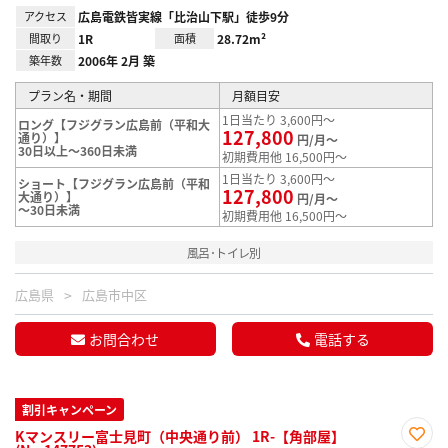
アクセス
広島電鉄皆実線「比治山下駅」徒歩9分
間取り
1R
面積
28.72m²
築年数
2006年 2月 築
プラン名・期間
月額目安
1日当たり 3,600円～
ロング【フジグラン広島前（平和大
127,800
通り）】
円/月～
30日以上～360日未満
初期費用他 16,500円～
1日当たり 3,600円～
ショート【フジグラン広島前（平和
127,800
大通り）】
円/月～
～30日未満
初期費用他 16,500円～
風呂･トイレ別
広島県
広島市中区
お問合わせ
電話する
割引キャンペーン
Kマンスリー富士見町（中央通り前） 1R-【角部屋】