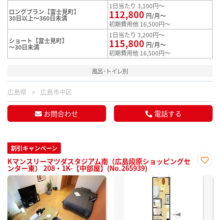
1日当たり 3,100円～
ロングプラン【富士見町】
112,800
円/月～
30日以上～360日未満
初期費用他 16,500円～
1日当たり 3,200円～
ショート【富士見町】
115,800
円/月～
～30日未満
初期費用他 16,500円～
風呂･トイレ別
広島県
広島市中区
お問合わせ
電話する
割引キャンペーン
Kマンスリーマツダスタジアム南（広島段原ショッピングセ
ンター東） 208・1K-【中部屋】(No.265939)
お気
に入
り登
録