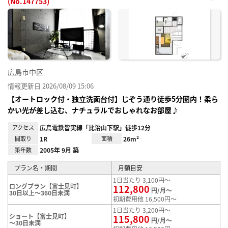
(No.147753)
お気
に入
り登
録
広島市中区
情報更新日 2026/08/09 15:06
【オートロック付・独立洗面台付】じぞう通り徒歩5分圏内！柔ら
かい光が差し込む、ナチュラルでおしゃれなお部屋♪
アクセス
広島電鉄皆実線「比治山下駅」徒歩12分
間取り
1R
面積
26m²
築年数
2005年 9月 築
プラン名・期間
月額目安
1日当たり 3,100円～
ロングプラン【富士見町】
112,800
円/月～
30日以上～360日未満
初期費用他 16,500円～
1日当たり 3,200円～
ショート【富士見町】
115,800
円/月～
～30日未満