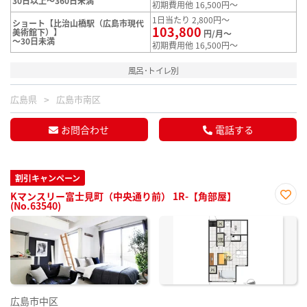
30日以上～360日未満
初期費用他 16,500円～
1日当たり 2,800円～
ショート【比治山橋駅（広島市現代
103,800
美術館下）】
円/月～
～30日未満
初期費用他 16,500円～
風呂･トイレ別
広島県
広島市南区
お問合わせ
電話する
割引キャンペーン
Kマンスリー富士見町（中央通り前） 1R-【角部屋】
(No.63540)
お気
に入
り登
録
広島市中区