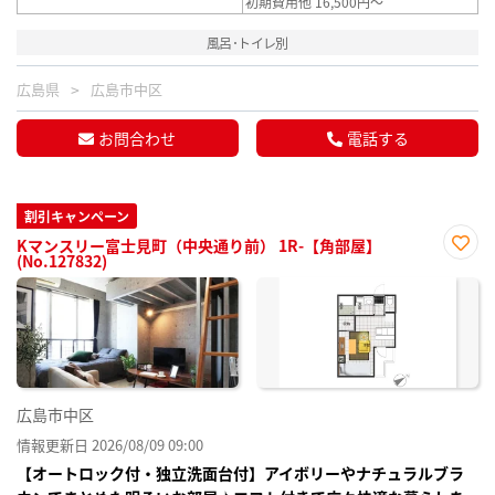
初期費用他 16,500円～
風呂･トイレ別
広島県
広島市中区
お問合わせ
電話する
割引キャンペーン
Kマンスリー富士見町（中央通り前） 1R-【角部屋】
(No.127832)
お気
に入
り登
録
広島市中区
情報更新日 2026/08/09 09:00
【オートロック付・独立洗面台付】アイボリーやナチュラルブラ