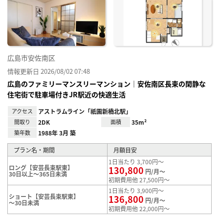
り登
録
広島市安佐南区
情報更新日 2026/08/02 07:48
広島のファミリーマンスリーマンション｜安佐南区長束の閑静な
住宅街で駐車場付きJR駅近の快適生活
アクセス
アストラムライン「祇園新橋北駅」
間取り
2DK
面積
35m²
築年数
1988年 3月 築
プラン名・期間
月額目安
1日当たり 3,700円～
ロング【安芸長束駅東】
130,800
円/月～
30日以上～365日未満
初期費用他 27,500円～
1日当たり 3,900円～
ショート【安芸長束駅東】
136,800
円/月～
～30日未満
初期費用他 22,000円～