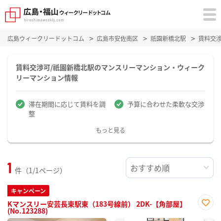
広島ウィークリードットコム
広島市安佐南区
祇園新橋北駅
賃料交
賃料交渉可/祇園新橋北駅のマンスリーマンション・ウィーク
リーマンション情報
滞在期間に応じて賃料を調
予算に合わせた柔軟な交渉
整
もっと見る
1
件（1/1ページ）
キャンペーン
Kマンスリー安芸長束駅東（183号線前） 2DK-【角部屋】
(No.123288)
お気
に入