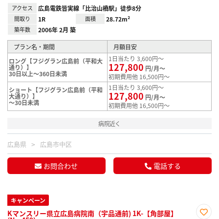
アクセス
広島電鉄皆実線「比治山橋駅」徒歩8分
間取り
1R
面積
28.72m²
築年数
2006年 2月 築
プラン名・期間
月額目安
1日当たり 3,600円～
ロング【フジグラン広島前（平和大
127,800
通り）】
円/月～
30日以上～360日未満
初期費用他 16,500円～
1日当たり 3,600円～
ショート【フジグラン広島前（平和
127,800
大通り）】
円/月～
～30日未満
初期費用他 16,500円～
病院近く
広島県
広島市中区
お問合わせ
電話する
キャンペーン
Kマンスリー県立広島病院南（宇品通前) 1K-【角部屋】