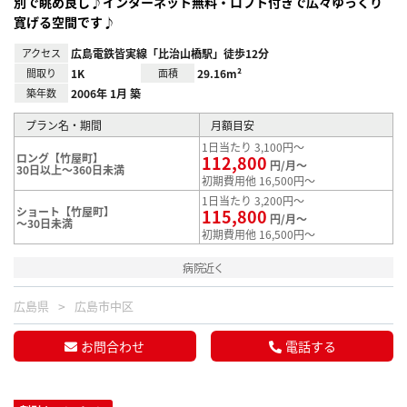
別で眺め良し♪インターネット無料・ロフト付きで広々ゆっくり
寛げる空間です♪
アクセス
広島電鉄皆実線「比治山橋駅」徒歩12分
間取り
1K
面積
29.16m²
築年数
2006年 1月 築
プラン名・期間
月額目安
1日当たり 3,100円～
ロング【竹屋町】
112,800
円/月～
30日以上～360日未満
初期費用他 16,500円～
1日当たり 3,200円～
ショート【竹屋町】
115,800
円/月～
～30日未満
初期費用他 16,500円～
病院近く
広島県
広島市中区
お問合わせ
電話する