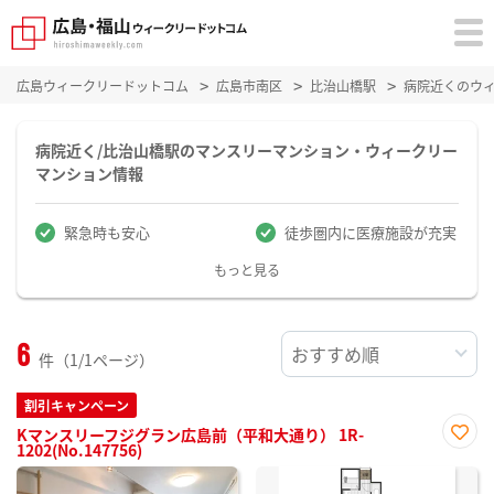
広島ウィークリードットコム
広島市南区
比治山橋駅
病院近くのウ
病院近く/比治山橋駅のマンスリーマンション・ウィークリー
マンション情報
緊急時も安心
徒歩圏内に医療施設が充実
もっと見る
6
件（1/1ページ）
割引キャンペーン
Kマンスリーフジグラン広島前（平和大通り） 1R-
1202(No.147756)
お気
に入
り登