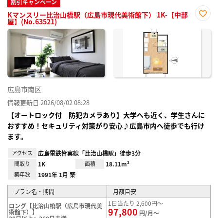
割引キャンペーン
Kマンスリー比治山橋駅（広島市現代美術館下） 1K-【中部
屋】(No.63521)
お気
に入
り登
録
広島市南区
情報更新日 2026/08/02 08:28
【オートロック付 防犯カメラあり】大学へも近く、学生さんに
おすすめ！セキュリティ対策がり安心♪広島市内へ徒歩でも行け
ます。
アクセス
広島電鉄皆実線「比治山橋駅」徒歩3分
間取り
1K
面積
18.11m²
築年数
1991年 1月 築
プラン名・期間
月額目安
1日当たり 2,600円～
ロング【比治山橋駅（広島市現代美
97,800
術館下）】
円/月～