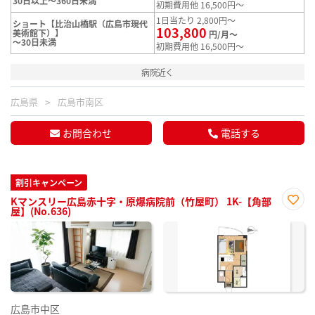
30日以上～360日未満
初期費用他 16,500円～
1日当たり 2,800円～
ショート【比治山橋駅（広島市現代
103,800
美術館下）】
円/月～
～30日未満
初期費用他 16,500円～
病院近く
広島県
広島市南区
お問合わせ
電話する
割引キャンペーン
Kマンスリー広島赤十字・原爆病院前（竹屋町） 1K-【角部
屋】(No.636)
お気
に入
り登
録
広島市中区