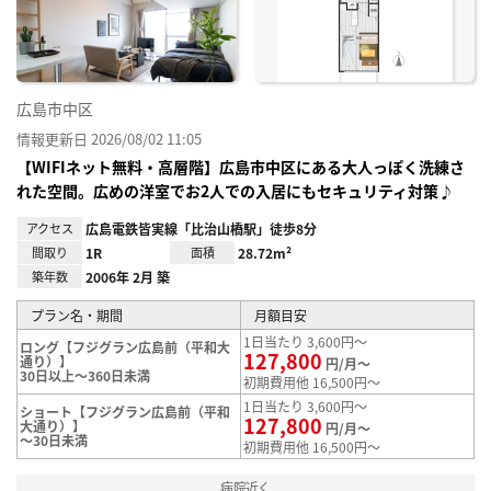
録
広島市中区
情報更新日 2026/08/02 11:05
【WIFIネット無料・高層階】広島市中区にある大人っぽく洗練さ
れた空間。広めの洋室でお2人での入居にもセキュリティ対策♪
アクセス
広島電鉄皆実線「比治山橋駅」徒歩8分
間取り
1R
面積
28.72m²
築年数
2006年 2月 築
プラン名・期間
月額目安
1日当たり 3,600円～
ロング【フジグラン広島前（平和大
127,800
通り）】
円/月～
30日以上～360日未満
初期費用他 16,500円～
1日当たり 3,600円～
ショート【フジグラン広島前（平和
127,800
大通り）】
円/月～
～30日未満
初期費用他 16,500円～
病院近く