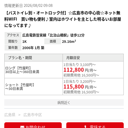
情報更新日 2026/08/02 09:08
【バストイレ別・オートロック付】☆広島市の中心街☆ネット無
料WIFI 買い物も便利♪室内はホワイトを主とした明るいお部屋
になってます♪
アクセス
広島電鉄皆実線「比治山橋駅」徒歩12分
間取り
1K
面積
29.16m²
築年数
2006年 1月 築
プラン名・期間
月額目安
1日当たり 3,100円～
ロング【竹屋町】
112,800
円/月～
30日以上～360日未満
初期費用他 16,500円～
1日当たり 3,200円～
ショート【竹屋町】
115,800
円/月～
～30日未満
初期費用他 16,500円～
病院近く
広島県
広島市中区
お問合わせ
電話する