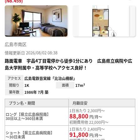
(No.459)
お気
に入
り登
録
広島市南区
情報更新日 2026/08/02 08:38
路面電車 宇品4丁目電停から徒歩1分にあり 広島県立病院や広
島大学附属中・高等学校へアクセス良好！
アクセス
広島電鉄皆実線「比治山橋駅」
間取り
1K
面積
17m²
築年数
1986年 7月 築
プラン名・期間
月額目安
1日当たり 2,300円～
ロング【県立広島病院南】
88,800
円/月～
30日以上～360日未満
初期費用他 22,000円～
1日当たり 2,400円～
ショート【県立広島病院南】
91,800
円/月～
～30日未満