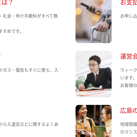
とは？
お支
・礼金・仲介手数料がすべて無
お申し
すすめです。
て
運営
やガス・電気もすぐに使え、入
ウィー
います
お客様
広島
から入退去などに関するよくあ
地域情
のマン