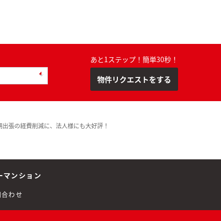
あと1ステップ！簡単30秒！
物件リクエストをする
期出張の経費削減に、法人様にも大好評！
ーマンション
問合わせ