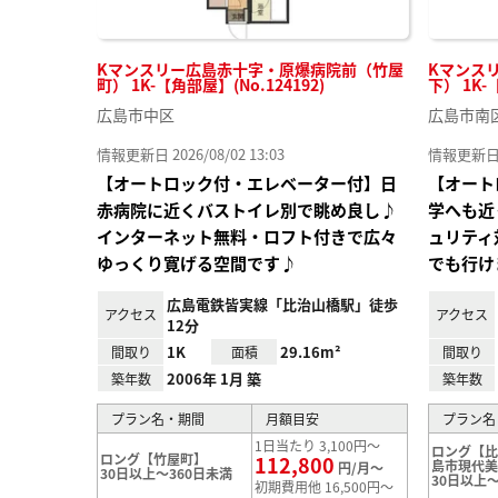
Kマンスリー広島赤十字・原爆病院前（竹屋
Kマンス
町） 1K-【角部屋】(No.124192)
下） 1K-
広島市中区
広島市南
情報更新日 2026/08/02 13:03
情報更新日 20
【オートロック付・エレベーター付】日
【オート
赤病院に近くバストイレ別で眺め良し♪
学へも近
インターネット無料・ロフト付きで広々
ュリティ
ゆっくり寛げる空間です♪
でも行け
広島電鉄皆実線「比治山橋駅」徒歩
アクセス
アクセス
12分
1K
29.16m²
間取り
面積
間取り
2006年 1月 築
築年数
築年数
プラン名・期間
月額目安
プラン名
1日当たり 3,100円～
ロング【
ロング【竹屋町】
112,800
島市現代
円/月～
30日以上～360日未満
30日以上～
初期費用他 16,500円～