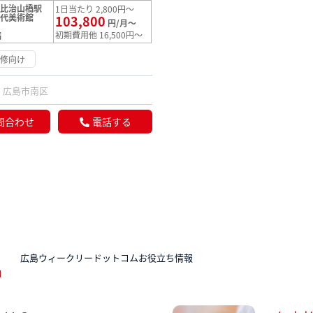
【比治山橋駅
1日当たり 2,800円～
現代美術館
103,800
円/月～
初期費用他 16,500円～
満
研修向け
広島市南区
問合わせ
電話する
N
広島ウィークリードットコムお役立ち情報