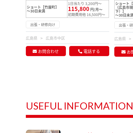
1日当たり 3,200円～
ショート
ショート【竹屋町】
115,800
（広島市
円/月～
～30日未満
下）】
初期費用他 16,500円～
～30日未
出張・研修向け
出張・
広島県
広島市中区
広島県
お問合わせ
電話する
お
USEFUL INFORMATIO