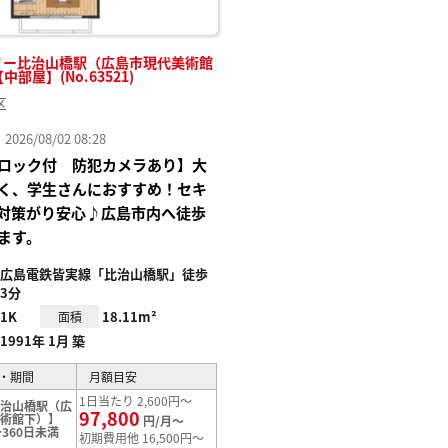
リー比治山橋駅（広島市現代美術館
【中部屋】(No.63521)
区
26/08/02 08:28
ロック付 防犯カメラあり】大
く、学生さんにおすすめ！セキ
対策がり安心♪広島市内へ徒歩
ます。
広島電鉄皆実線「比治山橋駅」徒歩
3分
1K
18.11m²
面積
1991年 1月 築
・期間
月額目安
1日当たり 2,600円～
比治山橋駅（広
97,800
美術館下）】
円/月～
360日未満
初期費用他 16,500円～