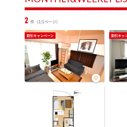
2
件（1/1ページ）
割引キャンペーン
割引キャ
お気
に入
り登
録