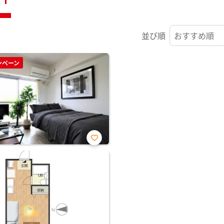
並び順
ンペーン
お気
に入
り登
録