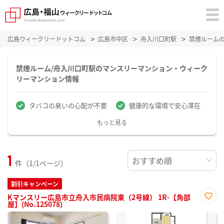
広島ウィークリードットコム
広島市中区
舟入川口町駅
禁煙ルーム
禁煙ルーム/舟入川口町駅のマンスリーマンション・ウィーク
リーマンション情報
タバコの臭いの心配が不要
健康的な環境で安心滞在
もっと見る
1
件（1/1ページ）
割引キャンペーン
Kマンスリー広島市立舟入市民病院東（2号線） 1R-【角部
屋】(No.125078)
お気
に入
り登