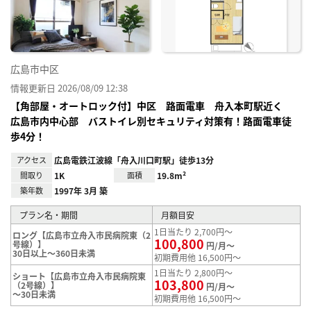
録
広島市中区
情報更新日 2026/08/09 12:38
【角部屋・オートロック付】中区 路面電車 舟入本町駅近く
広島市内中心部 バストイレ別セキュリティ対策有！路面電車徒
歩4分！
アクセス
広島電鉄江波線「舟入川口町駅」徒歩13分
間取り
1K
面積
19.8m²
築年数
1997年 3月 築
プラン名・期間
月額目安
1日当たり 2,700円～
ロング【広島市立舟入市民病院東（2
100,800
号線）】
円/月～
30日以上～360日未満
初期費用他 16,500円～
1日当たり 2,800円～
ショート【広島市立舟入市民病院東
103,800
（2号線）】
円/月～
～30日未満
初期費用他 16,500円～