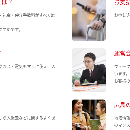
とは？
お支
・礼金・仲介手数料がすべて無
お申し
すすめです。
て
運営
やガス・電気もすぐに使え、入
ウィー
います
お客様
広島
から入退去などに関するよくあ
地域情
のマン