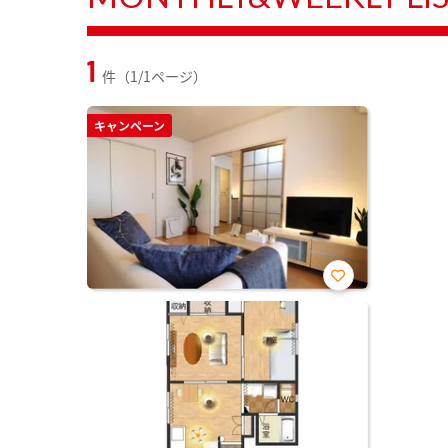
1
件（1/1ページ）
キャンペーン
お気
に入
り登
録