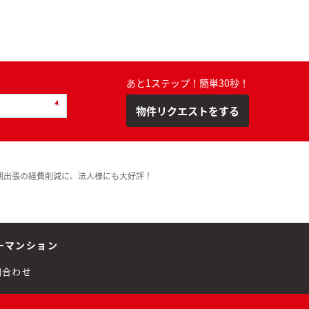
あと1ステップ！簡単30秒！
物件リクエストをする
期出張の経費削減に、法人様にも大好評！
ーマンション
問合わせ