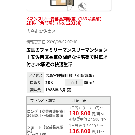
Kマンスリー安芸長束駅東（183号線前）
2DK-【角部屋】(No.123288)
広島市安佐南区
情報更新日 2026/08/02 07:48
広島のファミリーマンスリーマンション
｜安佐南区長束の閑静な住宅街で駐車場
付きJR駅近の快適生活
広島電鉄横川線「別院前駅」
アクセス
2DK
35m²
間取り
面積
1988年 3月 築
築年数
プラン名・期間
月額目安
1日当たり 3,700円～
ロング【安芸長束駅東】
130,800
円/月～
30日以上～365日未満
初期費用他 27,500円～
1日当たり 3,900円～
ショート【安芸長束駅
136,800
東】
円/月～
～30日未満