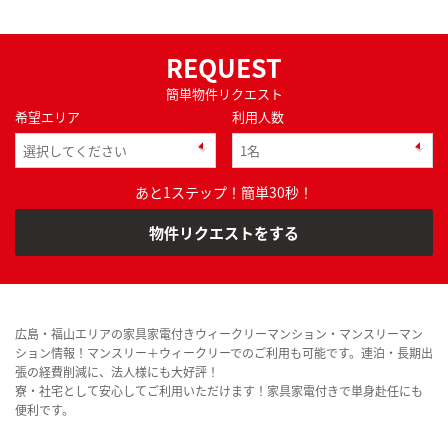
REQUEST
簡単物件リクエスト
希望エリア
利用人数
あと1ステップ！簡単30秒！
物件リクエストをする
広島・福山エリアの家具家電付きウィークリーマンション・マンスリーマン
ション情報！マンスリー＋ウィークリーでのご利用も可能です。連泊・長期出
張の経費削減に、法人様にも大好評！
寮・社宅として安心してご利用いただけます！家具家電付きで単身赴任にも
便利です。